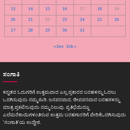
13
14
15
16
17
18
19
20
21
22
23
24
25
26
27
28
29
30
31
« Dec
Feb »
ಸಂಗಾತಿ
ಕನ್ನಡದ ಓದುಗರಿಗೆ ಉತ್ತಮವಾದ ಎಲ್ಲ ಪ್ರಕಾರದ ಬರಹಳನ್ನು ಓದಲು
ಒದಗಿಸುವುದು ನಮ್ಮ ಗುರಿ. ಜನಪರವಾದ, ಜೀವಪರವಾದ ಬರಹಗಳನ್ನು
ಮಾತ್ರ ಪ್ರಕಟಿಸುವುದು ನಮ್ಮ ನಿಲುವು. ಪ್ರತಿಭೆಯಿದ್ದೂ
ಎಲೆಮರೆಕಾಯಿಗಳಂತಿರುವ ಉತ್ತಮ ಬರಹಗಾರರಿಗೆ ವೇದಿಕೆಒದಗಿಸುವುದು
ʼಸಂಗಾತಿʼಯ ಉದ್ದೇಶ.