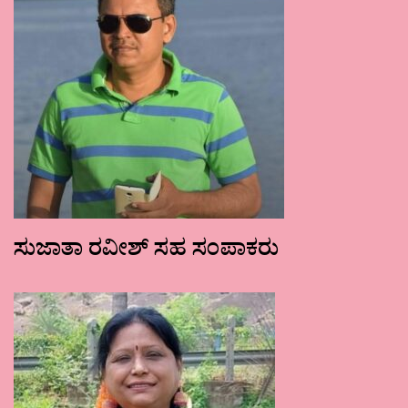
ಸುಜಾತಾ ರವೀಶ್ ಸಹ ಸಂಪಾಕರು