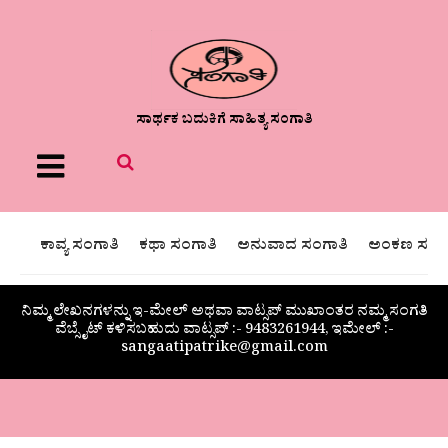
ಸಾರ್ಥಕ ಬದುಕಿಗೆ ಸಾಹಿತ್ಯ ಸಂಗಾತಿ
Menu
ಕಾವ್ಯ ಸಂಗಾತಿ
ಕಥಾ ಸಂಗಾತಿ
ಅನುವಾದ ಸಂಗಾತಿ
ಅಂಕಣ ಸಂಗಾ
ನಿಮ್ಮ ಲೇಖನಗಳನ್ನು ಇ-ಮೇಲ್ ಅಥವಾ ವಾಟ್ಸಪ್ ಮುಖಾಂತರ ನಮ್ಮ ಸಂಗತಿ
ವೆಬ್ಸೈಟ್ ಕಳಿಸಬಹುದು ವಾಟ್ಸಪ್‌ :- 9483261944, ಇಮೇಲ್ :-
sangaatipatrike@gmail.com