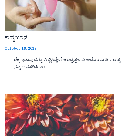
ಕಾವ್ಯಯಾನ
October 19, 2019
ಲೆಕ್ಕ ಇಡುವುದನ್ನು ನಿಲ್ಲಿಸಿದ್ದೇನೆ ಚಂದ್ರಪ್ರಭ.ಬಿ ಅದೊಂದು ದಿನ ಅಪ್ಪ
ನನ್ನ ಅವಸರಿಸಿ ಬರ…