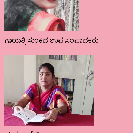
ಗಾಯತ್ರಿ ಸುಂಕದ ಉಪ ಸಂಪಾದಕರು