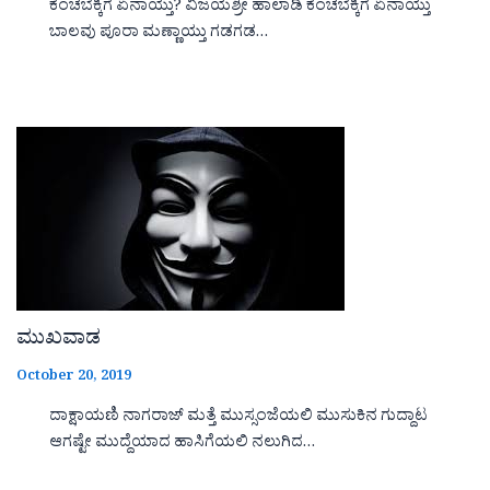
ಕೆಂಚಬೆಕ್ಕಿಗೆ ಏನಾಯ್ತು? ವಿಜಯಶ್ರೀ ಹಾಲಾಡಿ ಕೆಂಚಬೆಕ್ಕಿಗೆ ಏನಾಯ್ತು
ಬಾಲವು ಪೂರಾ ಮಣ್ಣಾಯ್ತು ಗಡಗಡ…
ಮುಖವಾಡ
October 20, 2019
ದಾಕ್ಷಾಯಣಿ ನಾಗರಾಜ್ ಮತ್ತೆ ಮುಸ್ಸಂಜೆಯಲಿ ಮುಸುಕಿನ ಗುದ್ದಾಟ
ಆಗಷ್ಟೇ ಮುದ್ದೆಯಾದ ಹಾಸಿಗೆಯಲಿ ನಲುಗಿದ…