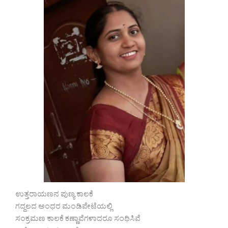
ಉತ್ತರಾಯಣನ ಪುಣ್ಯ ಕಾಲಕೆ
ಗದ್ದಲದ ಅಂಧರ ಮಂಡಿಪೇಟೆಯಲ್ಲಿ
ಸಂಕ್ರಮಣ ಕಾಲಕೆ ಕಣ್ಣಾವೆಗಳಾದರೂ ಸಂಧಿಸಿವೆ