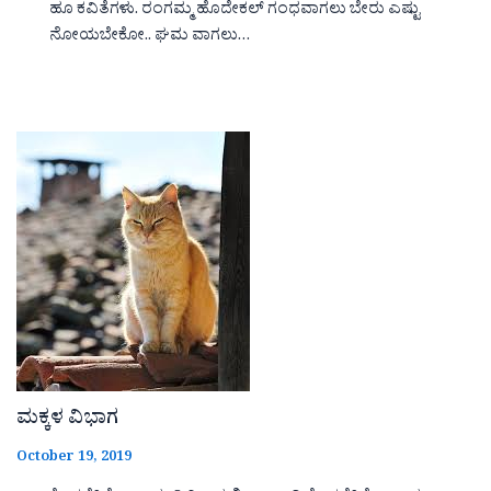
ಹೂ ಕವಿತೆಗಳು. ರಂಗಮ್ಮ ಹೊದೇಕಲ್ ಗಂಧವಾಗಲು ಬೇರು ಎಷ್ಟು
ನೋಯಬೇಕೋ.. ಘಮ ವಾಗಲು…
ಮಕ್ಕಳ ವಿಭಾಗ
October 19, 2019