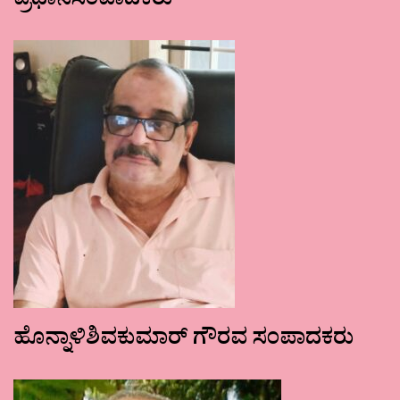
ಪ್ರಧಾನಸಂಪಾದಕರು
ಹೊನ್ನಾಳಿಶಿವಕುಮಾರ್ ಗೌರವ ಸಂಪಾದಕರು