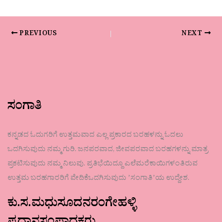
PREVIOUS
NEXT
ಸಂಗಾತಿ
ಕನ್ನಡದ ಓದುಗರಿಗೆ ಉತ್ತಮವಾದ ಎಲ್ಲ ಪ್ರಕಾರದ ಬರಹಳನ್ನು ಓದಲು
ಒದಗಿಸುವುದು ನಮ್ಮ ಗುರಿ. ಜನಪರವಾದ, ಜೀವಪರವಾದ ಬರಹಗಳನ್ನು ಮಾತ್ರ
ಪ್ರಕಟಿಸುವುದು ನಮ್ಮ ನಿಲುವು. ಪ್ರತಿಭೆಯಿದ್ದೂ ಎಲೆಮರೆಕಾಯಿಗಳಂತಿರುವ
ಉತ್ತಮ ಬರಹಗಾರರಿಗೆ ವೇದಿಕೆಒದಗಿಸುವುದು ʼಸಂಗಾತಿʼಯ ಉದ್ದೇಶ.
ಕು.ಸ.ಮಧುಸೂದನರಂಗೇಹಳ್ಳಿ