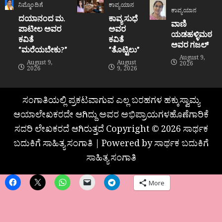
ನಿಮ್ಮೊಂದಿಗೆ
ಕಾವ್ಯಯಾನ
ಕಾವ್ಯಯಾನ
ದಯಾನಂದ ಮ.
ಕಾವ್ಯ ಸುಧೆ
ವಾಣಿ
ಪಾಟೀಲ ಅವರ
ಅವರ
ಯಡಹಳ್ಳಿಮಠ
ಕವಿತೆ
ಕವಿತೆ
ಅವರ ಗಜಲ್
“ಮರೆಯಬೇಕು?”
“ತೊಟ್ಟಿಲು”
August 9,
August 9,
August
2026
2026
9, 2026
ಸಂಗಾತಿಯಲ್ಲಿ ಪ್ರಕಟವಾಗುವ ಎಲ್ಲ ಬರಹಗಳ ಹಕ್ಕುಸ್ವಾಮ್ಯ
ಆಯಾಲೇಖಕರದೇ ಆಗಿದ್ದು ಅವರ ಅಭಿಪ್ರಾಯಗಳಹೊಣೆಗಾರಿಕೆ
ಸದರಿ ಲೇಖಕರದೆ ಆಗಿರುತ್ತದೆ Copyright © 2026 ಸಾರ್ಥಕ
ಬದುಕಿಗೆ ಸಾಹಿತ್ಯ ಸಂಗಾತಿ | Powered by ಸಾರ್ಥಕ ಬದುಕಿಗೆ
ಸಾಹಿತ್ಯ ಸಂಗಾತಿ
More