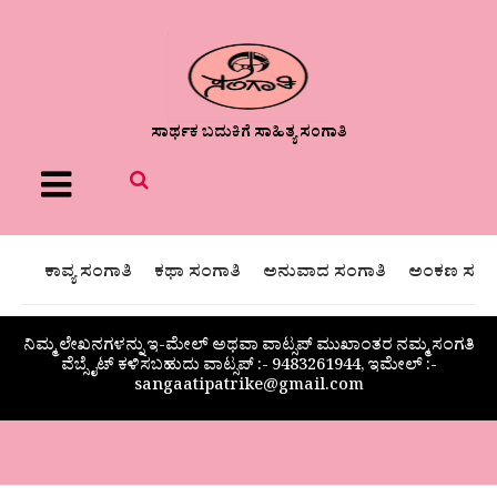
ಸಾರ್ಥಕ ಬದುಕಿಗೆ ಸಾಹಿತ್ಯ ಸಂಗಾತಿ
Menu
ಕಾವ್ಯ ಸಂಗಾತಿ
ಕಥಾ ಸಂಗಾತಿ
ಅನುವಾದ ಸಂಗಾತಿ
ಅಂಕಣ ಸಂಗಾ
ನಿಮ್ಮ ಲೇಖನಗಳನ್ನು ಇ-ಮೇಲ್ ಅಥವಾ ವಾಟ್ಸಪ್ ಮುಖಾಂತರ ನಮ್ಮ ಸಂಗತಿ
ವೆಬ್ಸೈಟ್ ಕಳಿಸಬಹುದು ವಾಟ್ಸಪ್‌ :- 9483261944, ಇಮೇಲ್ :-
sangaatipatrike@gmail.com