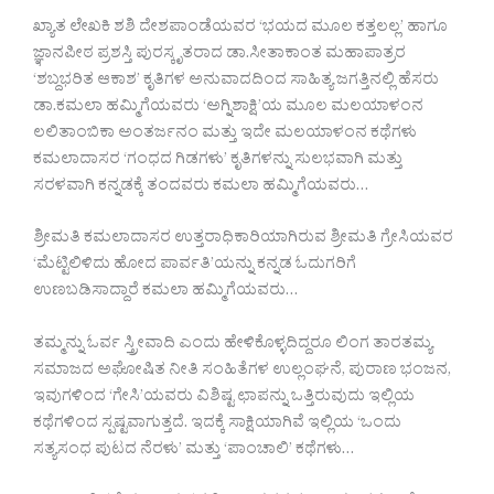
ಖ್ಯಾತ ಲೇಖಕಿ ಶಶಿ ದೇಶಪಾಂಡೆಯವರ ‘ಭಯದ ಮೂಲ ಕತ್ತಲಲ್ಲ’ ಹಾಗೂ
ಜ್ಞಾನಪೀಠ ಪ್ರಶಸ್ತಿ ಪುರಸ್ಕೃತರಾದ ಡಾ.ಸೀತಾಕಾಂತ ಮಹಾಪಾತ್ರರ
‘ಶಬ್ದಭರಿತ ಆಕಾಶ’ ಕೃತಿಗಳ ಅನುವಾದದಿಂದ ಸಾಹಿತ್ಯ ಜಗತ್ತಿನಲ್ಲಿ ಹೆಸರು
ಡಾ.ಕಮಲಾ ಹಮ್ಮಿಗೆಯವರು ‘ಅಗ್ನಿಶಾಕ್ಷಿ’ಯ ಮೂಲ ಮಲಯಾಳಂನ
ಲಲಿತಾಂಬಿಕಾ ಅಂತರ್ಜನಂ ಮತ್ತು ಇದೇ ಮಲಯಾಳಂನ ಕಥೆಗಳು
ಕಮಲಾದಾಸರ ‘ಗಂಧದ ಗಿಡಗಳು’ ಕೃತಿಗಳನ್ನು ಸುಲಭವಾಗಿ ಮತ್ತು
ಸರಳವಾಗಿ ಕನ್ನಡಕ್ಕೆ ತಂದವರು ಕಮಲಾ ಹಮ್ಮಿಗೆಯವರು…
ಶ್ರೀಮತಿ ಕಮಲಾದಾಸರ ಉತ್ತರಾಧಿಕಾರಿಯಾಗಿರುವ ಶ್ರೀಮತಿ ಗ್ರೇಸಿಯವರ
‘ಮೆಟ್ಟಿಲಿಳಿದು ಹೋದ ಪಾರ್ವತಿ’ಯನ್ನು ಕನ್ನಡ ಓದುಗರಿಗೆ
ಉಣಬಡಿಸಾದ್ದಾರೆ ಕಮಲಾ ಹಮ್ಮಿಗೆಯವರು…
ತಮ್ಮನ್ನು ಓರ್ವ ಸ್ತ್ರೀವಾದಿ ಎಂದು ಹೇಳಿಕೊಳ್ಳದಿದ್ದರೂ ಲಿಂಗ ತಾರತಮ್ಯ
ಸಮಾಜದ ಅಘೋಷಿತ ನೀತಿ ಸಂಹಿತೆಗಳ ಉಲ್ಲಂಘನೆ, ಪುರಾಣ ಭಂಜನ,
ಇವುಗಳಿಂದ ‘ಗೇಸಿ’ಯವರು ವಿಶಿಷ್ಟ ಛಾಪನ್ನು ಒತ್ತಿರುವುದು ಇಲ್ಲಿಯ
ಕಥೆಗಳಿಂದ ಸ್ಪಷ್ಟವಾಗುತ್ತದೆ. ಇದಕ್ಕೆ ಸಾಕ್ಷಿಯಾಗಿವೆ ಇಲ್ಲಿಯ ‘ಒಂದು
ಸತ್ಯಸಂಧ ಪುಟದ ನೆರಳು’ ಮತ್ತು ‘ಪಾಂಚಾಲಿ’ ಕಥೆಗಳು…