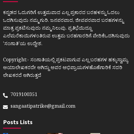
ಕನ್ನಡದ ಓದುಗರಿಗೆ ಉತ್ತಮವಾದ ಎಲ್ಲ ಪ್ರಕಾರದ ಬರಹಳನ್ನು ಓದಲು
ಒದಗಿಸುವುದು ನಮ್ಮ ಗುರಿ. ಜನಪರವಾದ, ಜೀವಪರವಾದ ಬರಹಗಳನ್ನು
ಮಾತ್ರ ಪ್ರಕಟಿಸುವುದು ನಮ್ಮ ನಿಲುವು. ಪ್ರತಿಭೆಯಿದ್ದೂ
ಎಲೆಮರೆಕಾಯಿಗಳಂತಿರುವ ಉತ್ತಮ ಬರಹಗಾರರಿಗೆ ವೇದಿಕೆಒದಗಿಸುವುದು
ʼಸಂಗಾತಿʼಯ ಉದ್ದೇಶ.
Copyright:- ಸಂಗಾತಿಯಲ್ಲಿ ಪ್ರಕಟವಾಗುವ ಎಲ್ಲ ಬರಹಗಳ ಹಕ್ಕುಸ್ವಾಮ್ಯ
ಆಯಾಲೇಖಕರದೇ ಆಗಿದ್ದು ಅವರ ಅಭಿಪ್ರಾಯಗಳಹೊಣೆಗಾರಿಕೆ ಸದರಿ
ಲೇಖಕರದೆ ಆಗಿರುತ್ತದೆ
7019100351
sangaatipatrike@gmail.com
Posts Lists