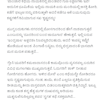
‘ಪಾಂಚಾಲಿ ಕಥೆಯ ನಾಯಕನಲ್ಲಿ ಪಾಂಡವರ‌ ಗುಣ ಲಕ್ಷಣಗಳು ಇವೆ!
ಆದುನಿಕ ಭೂಮಿಕೆಯ ಇಲ್ಲಿಯ ನಾಯಕಿ ಐದು ಮಂದಿಯಲ್ಲಿ ಆಸಕ್ತಿ ತೋರಿ,
ಕಡೆಗೆ ‘ಫಲ್ಗುಣ’ನನ್ನು ವರಿಸುತ್ತಾಳೆ! ಆದರೆ ಕಡೆಗೂ ಆಕೆ ಬಯಸುವುದು
ಕಷ್ಟಗಳಿಗೆ ಕಿವಿಯಾಗುವ ಸಖ ‘ಕೃಷ್ಣನನ್ನು!
ಮುಗ್ಧ ಬದುಕುಗಳು ನಗರದಲ್ಲಿ ಮೋಸಗಾರರಿಂದ ಹೇಗೆ ನಾಶವಾಗುತ್ತವೆ
ಎಂಬುದನ್ನು ‘ದೂರದಿಂದ ಬಂದ ಜಾದೂಗಾರ’ ಹೇಳುತ್ತದೆ. ಇಲ್ಲಿ ಬರುವ
‘ಇಂದ್ರಜಾಲ’ ಅಕ್ಷರಶಃ ನಿಜವಲ್ಲದಿರಬಹುದು, ಆದರೆ ‘ಕಾಪಟ್ಯ’ ಕಣ್ಣಿಗೆ
ಹೊಡೆಯುವ ಅಂಶ. ಪಿಂಗಾಣಿ ಬಟ್ಟಲು, ಬಿದ್ದು ಛಿದ್ರವಾದಂತೆ ಭಾಸವಾಗಿ
ಮನ ಮರುಕ ಪಡುತ್ತದೆ…
‘ಗ್ರೇಸಿ’ಯವರಿಗೆ ಕಮಲಾದಾಸರಂತೆ ಕಾಮವೊಂದು ವ್ಯಸನವಲ್ಲ..ಬದುಕಿನ
ವಿವಿಧ ಮಗಲಗಳೂ ಮುಖ್ಯವಾಗುತ್ತವೆ. ಓದುಗರಿಗೆ’ ಶಾಕ್’ ನೀಡುವ
ಗೋಜಿಗವರು ಹೋಗರು. ‘ಅಳಿದ ಮೇಲೆ’ ಎಂಬ ಕಥೆಯನ್ನೇ ನೋಡಿದರೂ
ಇದು ಸ್ಪಷ್ಟವಾಗುವುದು. ಗಂಡ, ತಾಯಿ, ತಂದೆ ಎಲ್ಲರೂ ಪ್ರತಿಕ್ರಿಯಿಸುವ
ರೀತಿಯನ್ನು ತೀರಾ ವಾಸ್ತವವಾಗಿ, ವಿಡಂಬನಾತ್ಮಕವಾಗಿ ಚಿತ್ರಿಸಿದ್ದಾರೆ. ಇಲ್ಲೂ
ತಾಯಿ ಕೂಡ ತನ್ನ ಹೆತ್ತ ಮಗಳ ದುಃಖವನ್ನು ಅರಿಯಲು
ಯತ್ನಸುಲೆಸುದಿಲ್ಲವಲ್ಲ ಶವದ ‘ಸ್ವಗತ’ ಕಥೆ ಸಶಕ್ತವಾಗಿದೆ…