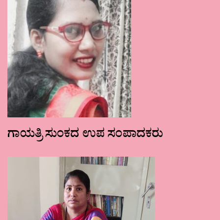
ಗಾಯತ್ರಿ ಸುಂಕದ ಉಪ ಸಂಪಾದಕರು