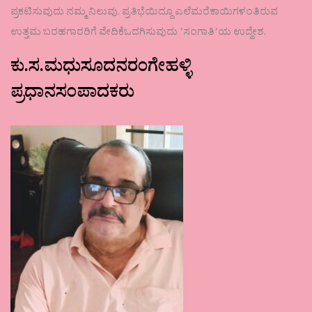
ಪ್ರಕಟಿಸುವುದು ನಮ್ಮ ನಿಲುವು. ಪ್ರತಿಭೆಯಿದ್ದೂ ಎಲೆಮರೆಕಾಯಿಗಳಂತಿರುವ
ಉತ್ತಮ ಬರಹಗಾರರಿಗೆ ವೇದಿಕೆಒದಗಿಸುವುದು ʼಸಂಗಾತಿʼಯ ಉದ್ದೇಶ.
ಕು.ಸ.ಮಧುಸೂದನರಂಗೇಹಳ್ಳಿ
ಪ್ರಧಾನಸಂಪಾದಕರು