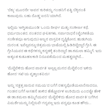
‘ಬೆಕ್ಕು’ ಮೂರನೇ ‘ಅವನ’ ಕುರಿತದ್ದು. ಗಂಡನಿಗೆ ಪತ್ನಿ, ಬೆಕ್ಕಿನಂತೆ
ಕಾಣುವುದು, ಬಹು ದೊಡ್ಡ ‘ಐರನಿ’ಯಾಗಿದೆ.
ಇಲ್ಲಿಯ ‘ಅಗ್ನಿಚಾಮುಂಡಿ’ ಒಂದು ದೀರ್ಘ ಮತ್ತು ಸಂಕೀರ್ಣ ಕಥೆ.
ಧರ್ಮದಾಂತರ, ನಂತರದ ಘಟಕಗಳು, ಸರ್ಪಾರಾಧನೆ (ಲೈಂಗಿಕತೆಯ
ಸಂಕೇತವೂ ಆಗುವುದು) ಅಜ್ಜನ ವಾಸ್ತವಿಕ ದೃಷ್ಟಿಕೋನ, ಹುಡುಗಿಯ
ದುರಂತ, ಇವೆಲ್ಲವನ್ನೂ ಚಿತ್ರಮಯ ಭಾಷೆಯಲ್ಲಿ ಹಿಡಿದಿಟ್ಟಿದ್ದಾರೆ ಗ್ರೇಸಿ. ಈ
ಗ್ರೇಸಿಯವರ ಈ ಕಥೆಗಳನ್ನು ಕನ್ನಡಕ್ಕೆ ತಂದಿದ್ದಾರೆ ಡಾ.ಕಮಲಾ ಹಮ್ಮಿಗೆ. ಇದು
ಅತ್ಯಂತ ಕುತೂಹಲಕಾರಿ ನಿರೂಪಣೆಯಿಂದ ಮಹತ್ವದ್ದಾಗಿದೆ…
‘ಮೆಟ್ಟಿಲಿಳಿದು ಹೋದ ಪಾರ್ವತಿ’ ಅಲ್ಲಲ್ಲ ಮನದ ಮೆಟ್ಟಿಲಿಂದ ಇಳಿದು
ಹೋದ ‘ಸಖಿ’ಯ ವೃತ್ತಾಂತವಿದು!
ಇನ್ನು ‘ನಕ್ಷತ್ರ ಜಾರುವ ಸಮಯ’ದ ಬಗೆಗೆ ರಹಸ್ಯವೊಡೆಯಲಾರೆನಾದರೂ,
ಗಂಡನ ಬಗೆಗೆ ಅಸಹನೆ ತಾಳಿದ ಹೆಣ್ಣೋರ್ವಳ ಉರಿಯಿದು ಎಂದಷ್ಟೇ ಹೇಳಿ
ಈ ಡಾ.ಕಮಲಾ ಹಮ್ಮಿಗೆಯವರ ‘ಮೆಟ್ಟಿಲಿಳಿದು ಹೋದ ಪಾರ್ವತಿ’ ಬಗೆಗಿನ
ವಿಮರ್ಶೆಯನ್ನು ನಿಲ್ಲಿಸುವೆ! ಗದ್ಯವಲ್ಲ ಇದು ಪದ್ಯವೂ ಕೂಡ ಹೌದು…