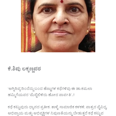
ಕೆ.ಶಿವು ಲಕ್ಕಣ್ಣವರ
‘ಅಗ್ನಿದಿವ್ಯ’ದಿಂದೆದ್ದು ಬಂದ ಹೆಣ್ಣುಗಳ ಕಥೆಗಳಿವು ಈ ಡಾ.ಕಮಲಾ
ಹಮ್ಮಿಗೆಯವರ ‘ಮೆಟ್ಟಿಲಿಳಿದು ಹೋದ ಪಾರ್ವತಿ’..!
ಕಥೆ ಕಟ್ಟುವುದು ಧ್ಯಾನದ ಪ್ರತೀಕ. ತಾಳ್ಮೆ, ಸಾಮಾಜಿಕ ಕಳಕಳಿ, ಪಾತ್ರದ ವೈವಿಧ್ಯ,
ಅಭಿಪ್ರಾಯ ಮತ್ತು ಅಭಿವ್ಯಕ್ತಿಗಳ ನಿಪುಣತೆಯನ್ನು ಬೇಡುತ್ತದೆ ಕಥೆ ಕಟ್ಟುವ