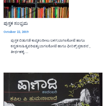
ಪುಸ್ತಕ ಸಂಭ್ರಮ
October 22, 2019
ಪುಸ್ತಕ ಬಿಡುಗಡೆ ಕಾವ್ಯಕಂದೀಲು ಬಳಗ,ಬಾಗಲಕೋಟೆ ಹಾಗೂ
ಕನ್ನಡಸಾಹಿತ್ಯಪರಿಷತ್ತು,ಬಾಗಲಕೋಟೆ ಹಾಗೂ ಫೀನಿಕ್ಸ್ ಪ್ರಕಾಶನ’_
ತೀರ್ಥಹಳ್ಳಿ, …