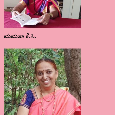
ಮಮತಾ ಕೆ.ಸಿ.