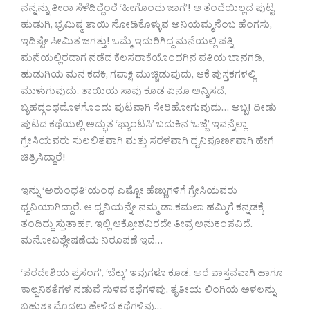
ನನ್ನನ್ನು ತೀರಾ ಸೆಳೆದಿದ್ದೆಂರೆ ‘ಹೀಗೊಂದು ಜಾಗ’! ಆ ತಂದೆಯಿಲ್ಲದ ಪುಟ್ಟ
ಹುಡುಗಿ, ಭ್ರಮಿಷ್ಠ ತಾಯಿ ನೋಡಿಕೊಳ್ಳುವ ಅನಿಯಮ್ಮನೆಂಬ ಹೆಂಗಸು,
ಇದಿಷ್ಟೇ ಸೀಮಿತ ಜಗತ್ತು! ಒಮ್ಮೆ ಇದುರಿಗಿದ್ದ ಮನೆಯಲ್ಲಿ ಪತ್ನಿ
ಮನೆಯಲ್ಲಿರದಾಗ ನಡೆದ ಕೆಲಸದಾಕೆಯೊಂದಗಿನ ಪತಿಯ ಭಾನಗಡಿ,
ಹುಡುಗಿಯ ಮನ ಕದಕಿ, ಗವಾಕ್ಷಿ ಮುಚ್ಚಿಡುವುದು, ಆಕೆ ಪುಸ್ತಕಗಳಲ್ಲಿ
ಮುಳುಗುವುದು, ತಾಯಿಯ ಸಾವು ಕೂಡ ಏನೂ ಅನ್ನಿಸದೆ,
ಬೃಹದ್ಗಂಥದೊಳಗೊಂದು ಪುಟವಾಗಿ ಸೇರಿಹೋಗುವುದು… ಅಬ್ಬ! ದೀಡು
ಪುಟದ ಕಥೆಯಲ್ಲಿ ಅದ್ಭುತ ‘ಫ್ಯಾಂಟಸಿ’ ಬದುಕಿನ ‘ಒಜ್ಜೆ’ ಇವನ್ನೆಲ್ಲಾ
ಗ್ರೇಸಿಯವರು ಸುಲಲಿತವಾಗಿ ಮತ್ತು ಸರಳವಾಗಿ ಧ್ವನಿಪೂರ್ಣವಾಗಿ ಹೇಗೆ
ಚಿತ್ರಿಸಿದ್ದಾರೆ!
ಇನ್ನು ‘ಅರುಂಧತಿ’ಯಂಥ ಎಷ್ಟೋ ಹೆಣ್ಣುಗಳಿಗೆ ಗ್ರೇಸಿಯವರು
ಧ್ವನಿಯಾಗಿದ್ದಾರೆ. ಆ ಧ್ವನಿಯನ್ನೇ ನಮ್ಮ ಡಾ.ಕಮಲಾ ಹಮ್ಮಿಗೆ ಕನ್ನಡಕ್ಕೆ
ತಂದಿದ್ದು ಸ್ತುತಾರ್ಹ. ಇಲ್ಲಿ ಆಕ್ರೋಶವಿರದೇ ತೀವ್ರ ಅನುಕಂಪವಿದೆ.
ಮನೋವಿಶ್ಲೇಷಣೆಯ ನಿರೂಪಣೆ ಇದೆ…
‘ಪರದೇಶಿಯ ಪ್ರಸಂಗ’, ‘ಬೆಕ್ಕು’ ಇವುಗಳೂ ಕೂಡ. ಅರೆ ವಾಸ್ತವವಾಗಿ ಹಾಗೂ
ಕಾಲ್ಪನಿಕತೆಗಳ ನಡುವೆ ಸುಳಿವ ಕಥೆಗಳಿವು. ತೃತೀಯ ಲಿಂಗಿಯ ಅಳಲನ್ನು
ಬಹುಶಃ ಮೊದಲು ಹೇಳಿದ ಕಥೆಗಳಿವು…