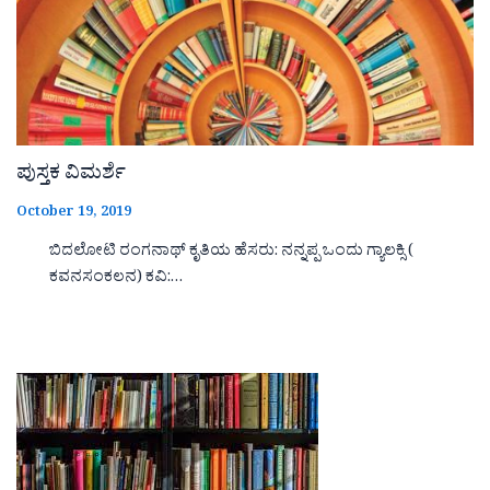
ಪುಸ್ತಕ ವಿಮರ್ಶೆ
October 19, 2019
ಬಿದಲೋಟಿ ರಂಗನಾಥ್ ಕೃತಿಯ ಹೆಸರು: ನನ್ನಪ್ಪ ಒಂದು ಗ್ಯಾಲಕ್ಸಿ (
ಕವನಸಂಕಲನ) ಕವಿ:…