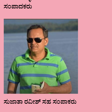
ಸಂಪಾದಕರು
ಸುಜಾತಾ ರವೀಶ್ ಸಹ ಸಂಪಾಕರು