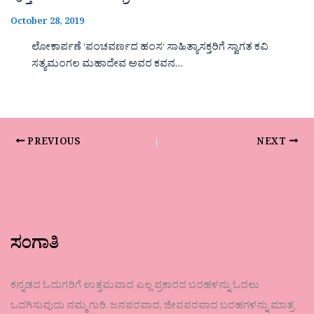
October 28, 2019
ಲೋಕಾರ್ಪಣೆ ‘ಪಂಚವರ್ಣದ ಹಂಸ‘ ಸಾಹಿತ್ಯಾಸಕ್ತರಿಗೆ ಸ್ವಾಗತ ಕವಿ
ಸತ್ಯಮಂಗಲ ಮಹಾದೇವ ಅವರ ಕವನ…
PREVIOUS
NEXT
ಸಂಗಾತಿ
ಕನ್ನಡದ ಓದುಗರಿಗೆ ಉತ್ತಮವಾದ ಎಲ್ಲ ಪ್ರಕಾರದ ಬರಹಳನ್ನು ಓದಲು
ಒದಗಿಸುವುದು ನಮ್ಮ ಗುರಿ. ಜನಪರವಾದ, ಜೀವಪರವಾದ ಬರಹಗಳನ್ನು ಮಾತ್ರ