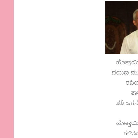
ಹೊತ್ತಾಯ
ಪಯಣ ಮುಗ
ರವಿ
ತಾ
ಶಶಿ ಆಗಸ
ಹೊತ್ತಾಯ
ಗಳಿಸಿದ