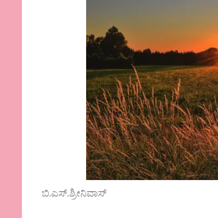
ಬಿ.ಎಸ್.ಶ್ರೀನಿವಾಸ್