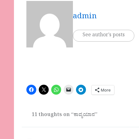
admin
See author's posts
More
11 thoughts on “ಕಾವ್ಯಯಾನ”