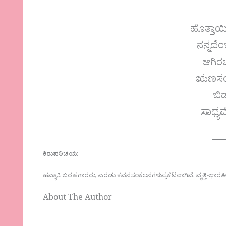
ಹೊತ್ತಾಯ
ನನ್ನದೆಂ
ಆಗಿರಬ
ಋಣಸಂ
ಬಿ
ಸಾಧ್ಯ
ಕಿರುಪರಿಚಯ:
ಹವ್ಯಾಸಿ ಬರಹಗಾರರು, ಎರಡು ಕವನಸಂಕಲನಗಳುಪ್ರಕಟವಾಗಿವೆ. ವೃತ್ತಿ-ಭಾರತೀಯ ಸ್
About The Author