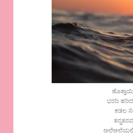
ಹೊತ್ತಾಯ
ಭರದಿ ಹರಿ
ಕಡಲ ಸ
ತನ್ನತನ
ಅಲೆಅಲೆಯಲಿ