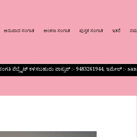
ಅನುವಾದ ಸಂಗಾತಿ
ಅಂಕಣ ಸಂಗಾತಿ
ಪುಸ್ತಕ ಸಂಗಾತಿ
ಇತರೆ
ನಮ್ಮ
ಂಗತಿ ವೆಬ್ಸೈಟ್ ಕಳಿಸಬಹುದು ವಾಟ್ಸಪ್‌ :- 9483261944, ಇಮೇಲ್ :-