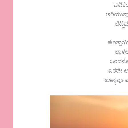
ಚಿಟಿಕ
ಅರಿಯುವು
ಬೆಟ್ಟ
ಹೊತ್ತಾಯ
ಬಾಳಲೆ
ಒಂದನೊ
ಎರಡೇ ಆಗ
ಶೂನ್ಯವೂ