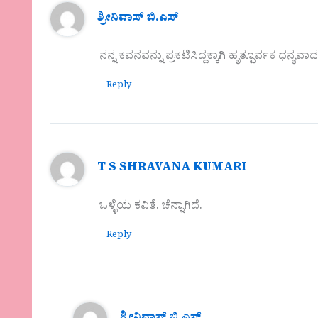
ಶ್ರೀನಿವಾಸ್ ಬಿ.ಎಸ್
ನನ್ನ ಕವನವನ್ನು ಪ್ರಕಟಿಸಿದ್ದಕ್ಕಾಗಿ ಹೃತ್ಪೂರ್ವಕ 
Reply
T S SHRAVANA KUMARI
ಒಳ್ಳೆಯ ಕವಿತೆ. ಚೆನ್ನಾಗಿದೆ.
Reply