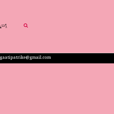
 ಬಗ್ಗೆ
 sangaatipatrike@gmail.com