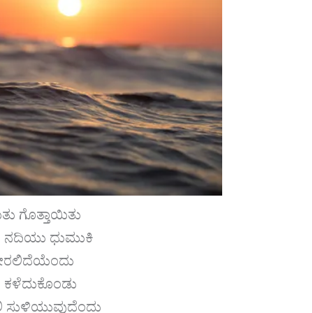
ಿತು ಗೊತ್ತಾಯಿತು
ದ ನದಿಯು ಧುಮುಕಿ
ೇರಲಿದೆಯೆಂದು
ವ ಕಳೆದುಕೊಂಡು
 ಸುಳಿಯುವುದೆಂದು