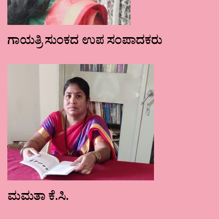
ಗಾಯತ್ರಿ ಸುಂಕದ ಉಪ ಸಂಪಾದಕರು
ಮಮತಾ ಕೆ.ಸಿ.