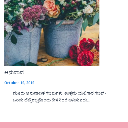
ಅನುವಾದ
October 19, 2019
ಮೂರು ಅನುವಾದಿತ ಗಜಲುಗಳು. ಉತ್ತಮ ಯಲಿಗಾರ ಗಜಲ್-
ಒಂದು ಹೆಜ್ಜೆ ಶಬ್ದವೊಂದು ಕೇಳಿಸಿದರೆ ಅನಿಸುವದು…