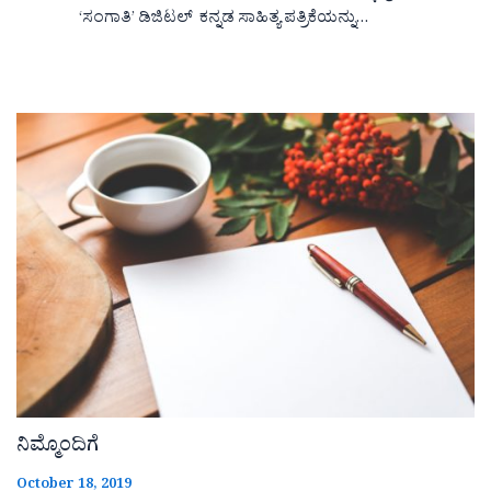
‘ಸಂಗಾತಿ’ ಡಿಜಿಟಲ್ ಕನ್ನಡ ಸಾಹಿತ್ಯ ಪತ್ರಿಕೆಯನ್ನು…
ನಿಮ್ಮೊಂದಿಗೆ
October 18, 2019