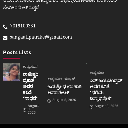
ಆಯಾಲೇಖಕರದೇ ಆಗಿದ್ದು ಅವರ ಅಭಿಪ್ರಾಯಗಳಹೊಣೆಗಾರಿಕೆ ಸದರಿ
ಲೇಖಕರದೆ ಆಗಿರುತ್ತದೆ
7019100351
sangaatipatrike@gmail.com
Posts Lists
ಕಾವ್ಯಯಾನ
ಕಾವ್ಯಯಾನ
ರಾಜೇಶ್ವರಿ
ಕಾವ್ಯಯಾನ
ಗಝಲ್
ಪ್ರಕಾಶ
ಎನ್.ಜಯಚಂದ್ರನ್
ಅವರ
ಜಯಶ್ರೀ.ಭ.ಭಂಡಾರಿ
ಅವರ ಕವಿತೆ
ಕವಿತೆ
ಅವರ ಗಜಲ್
“ಧರೆಯ
“ಸಾಧನೆ”
ದಿವ್ಯಾಭಿಷೇಕ”
August 8, 2026
August
August 8, 2026
8,
2026