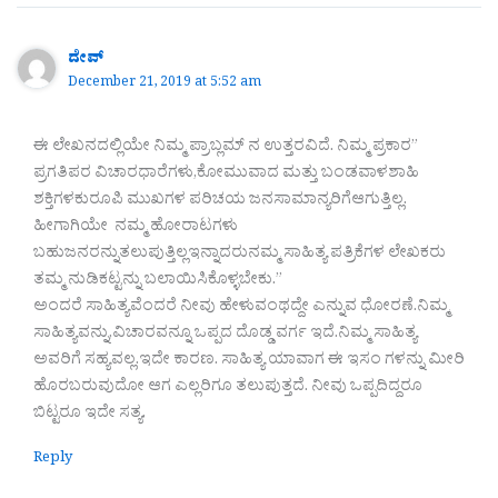
ದೇವ್
December 21, 2019 at 5:52 am
ಈ ಲೇಖನದಲ್ಲಿಯೇ ನಿಮ್ಮ ಪ್ರಾಬ್ಲಮ್ ನ ಉತ್ತರವಿದೆ. ನಿಮ್ಮ ಪ್ರಕಾರ”
ಪ್ರಗತಿಪರ ವಿಚಾರಧಾರೆಗಳು,ಕೋಮುವಾದ ಮತ್ತು ಬಂಡವಾಳಶಾಹಿ
ಶಕ್ತಿಗಳಕುರೂಪಿ ಮುಖಗಳ ಪರಿಚಯ ಜನಸಾಮಾನ್ಯರಿಗೆಆಗುತ್ತಿಲ್ಲ.
ಹೀಗಾಗಿಯೇ ನಮ್ಮ ಹೋರಾಟಗಳು
ಬಹುಜನರನ್ನುತಲುಪುತ್ತಿಲ್ಲಇನ್ನಾದರುನಮ್ಮ ಸಾಹಿತ್ಯ ಪತ್ರಿಕೆಗಳ ಲೇಖಕರು
ತಮ್ಮ ನುಡಿಕಟ್ಟನ್ನು ಬಲಾಯಿಸಿಕೊಳ್ಳಬೇಕು.”
ಅಂದರೆ ಸಾಹಿತ್ಯವೆಂದರೆ ನೀವು ಹೇಳುವಂಥದ್ದೇ ಎನ್ನುವ ಧೋರಣೆ.ನಿಮ್ಮ
ಸಾಹಿತ್ಯವನ್ನು,ವಿಚಾರವನ್ನೂ ಒಪ್ಪದ ದೊಡ್ಡ ವರ್ಗ ಇದೆ.ನಿಮ್ಮ ಸಾಹಿತ್ಯ
ಅವರಿಗೆ ಸಹ್ಯವಲ್ಲ.ಇದೇ ಕಾರಣ. ಸಾಹಿತ್ಯ ಯಾವಾಗ ಈ ಇಸಂ ಗಳನ್ನು ಮೀರಿ
ಹೊರಬರುವುದೋ ಆಗ ಎಲ್ಲರಿಗೂ ತಲುಪುತ್ತದೆ. ನೀವು ಒಪ್ಪದಿದ್ದರೂ
ಬಿಟ್ಟರೂ ಇದೇ ಸತ್ಯ.
Reply