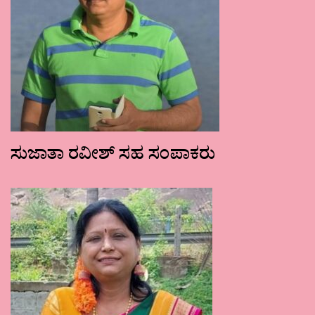
ಸುಜಾತಾ ರವೀಶ್ ಸಹ ಸಂಪಾಕರು