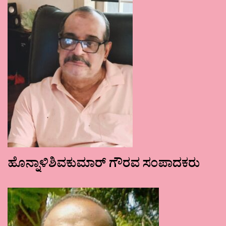
ಹೊನ್ನಾಳಿಶಿವಕುಮಾರ್ ಗೌರವ ಸಂಪಾದಕರು