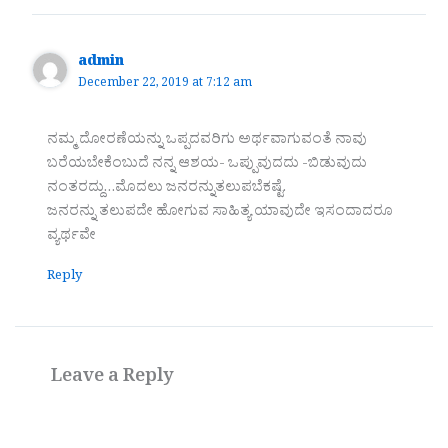
admin
December 22, 2019 at 7:12 am
ನಮ್ಮ ದೋರಣೆಯನ್ನು ಒಪ್ಪದವರಿಗು ಅರ್ಥವಾಗುವಂತೆ ನಾವು
ಬರೆಯಬೇಕೆಂಬುದೆ ನನ್ನ ಆಶಯ- ಒಪ್ಪುವುದದು -ಬಿಡುವುದು
ನಂತರದ್ದು…ಮೊದಲು ಜನರನ್ನುತಲುಪಬೆಕಷ್ಟೆ.
ಜನರನ್ನು ತಲುಪದೇ ಹೋಗುವ ಸಾಹಿತ್ಯ ಯಾವುದೇ ಇಸಂದಾದರೂ
ವ್ಯರ್ಥವೇ
Reply
Leave a Reply