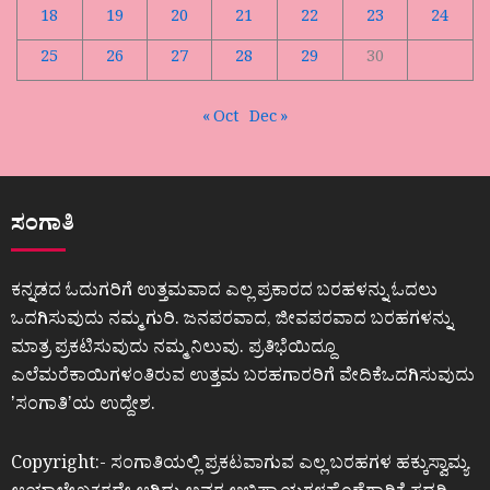
18
19
20
21
22
23
24
25
26
27
28
29
30
« Oct
Dec »
ಸಂಗಾತಿ
ಕನ್ನಡದ ಓದುಗರಿಗೆ ಉತ್ತಮವಾದ ಎಲ್ಲ ಪ್ರಕಾರದ ಬರಹಳನ್ನು ಓದಲು
ಒದಗಿಸುವುದು ನಮ್ಮ ಗುರಿ. ಜನಪರವಾದ, ಜೀವಪರವಾದ ಬರಹಗಳನ್ನು
ಮಾತ್ರ ಪ್ರಕಟಿಸುವುದು ನಮ್ಮ ನಿಲುವು. ಪ್ರತಿಭೆಯಿದ್ದೂ
ಎಲೆಮರೆಕಾಯಿಗಳಂತಿರುವ ಉತ್ತಮ ಬರಹಗಾರರಿಗೆ ವೇದಿಕೆಒದಗಿಸುವುದು
ʼಸಂಗಾತಿʼಯ ಉದ್ದೇಶ.
Copyright:- ಸಂಗಾತಿಯಲ್ಲಿ ಪ್ರಕಟವಾಗುವ ಎಲ್ಲ ಬರಹಗಳ ಹಕ್ಕುಸ್ವಾಮ್ಯ