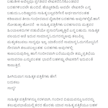
ಬಹುತೇಕ ಅವೆಲ್ಲವೂ ಪ್ರಗತಿಪರ ಲೇಖಕರೆನಿಸಿಕೊಂಡವರ
ಬರಹಗಳಿಂದಲೇ ತುಂಬಿವೆ. ಹೆಚ್ಚೂಕಡಿಮೆ ಅವವೇ ಲೇಖಕರೇ ಎನ್ನ
ಬಹುದು.ಒಂದಿಷ್ಟಾದರು ಸಾಹಿತ್ಯ ಬಲ್ಲವರಿಗೇನೆ ಅರ್ಥವಾಗದಂತಹ
ಕಠಿಣವಾದ ತೀರಾ ಗಂಭೀರವಾದ ವೈಚಾರಿಕ ಬರಹಗಳು ಅವುಗಳಲ್ಲಿವೆ.ಹಾಗೆ
ನೋಡುತ್ತಾ ಹೋದರೆ ಆ ಸಾಹಿತ್ಯ ಪತ್ರಿಕೆಗಳು ಬರಹಗಾರರು ಮತ್ತವರ
ಹಿಂಬಾಲಕರುಗಳ ನಡುವೆಯೇ ಪ್ರಸಾರಗೊಳ್ಳುತ್ತಿವೆ ಎನ್ನ ಬಹುದು. ಸಾಹಿತ್ಯಕ
ವಲಯದ ಆಚೆ ಇರುವ ಸಾಮಾನ್ಯ ಓದುಗರನ್ನುಅವು ತಲುಪಿಲ್ಲ
ಮತ್ತುತಲುಪಲು ಸಾದ್ಯವೂ ಇಲ್ಲ. ಯಾಕೆಂದರೆ ಸಾಮಾನ್ಯ ಓದುಗನೊಬ್ಬನಿಗೆ
ನೇರವಾಗಿ ತಲುಪಬಲ್ಲಂತಹ ಬರಹಗಳು ಅವುಗಳಲ್ಲಿ
ಕಾಣಬರುವುದಿಲ್ಲ. ಹಾಗೆ ಗಂಬೀರವಾಗಿ ಬರೆಯುವುದೇ ತಮ್ಮ ಪ್ರತಿಭೆಯ
ಅನಾವರಣ ಎನ್ನುವಂತಹ ಭಾವನೆ ಬಹಳಷ್ಟು ಲೇಖಕರಿಗೆ ಇರುವಂತೆ
ಕಾಣುತ್ತಿದೆ.
ಹೀಗಿರುವಾಗ ಸಾಹಿತ್ಯಕ ಪತ್ರಿಕೆಗಳು ಹೇಗೆ
ಬದುಕಲು
ಸಾದ್ಯ?
ಸಾಹಿತ್ಯಕ ಪತ್ರಿಕೆಗಳನ್ನೂ ಸರಳವಾಗಿ, ಗಂಬೀರ ವಿಷಯವನ್ನೂ ಜನರನ್ನು
ತಲುಪುವಭಾಷೆಯಲ್ಲಿ ತರದ ಹೊರತು ಯಾವ ಸಾಹಿತ್ಯ ಪತ್ರಿಕೆಯೂ ಬಹಳ