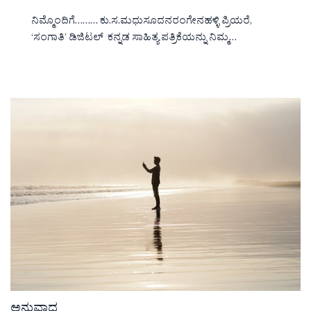
ನಿಮ್ಮೊಂದಿಗೆ……… ಕು.ಸ.ಮಧುಸೂದನರಂಗೇನಹಳ್ಳಿ ಪ್ರಿಯರೆ,
‘ಸಂಗಾತಿ’ ಡಿಜಿಟಲ್ ಕನ್ನಡ ಸಾಹಿತ್ಯ ಪತ್ರಿಕೆಯನ್ನು ನಿಮ್ಮ…
ಅನುವಾದ