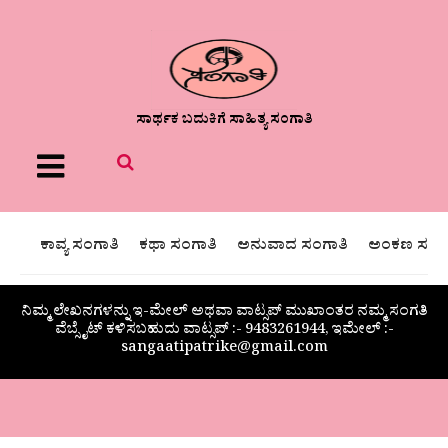
ಸಾರ್ಥಕ ಬದುಕಿಗೆ ಸಾಹಿತ್ಯ ಸಂಗಾತಿ
Menu
ಕಾವ್ಯ ಸಂಗಾತಿ
ಕಥಾ ಸಂಗಾತಿ
ಅನುವಾದ ಸಂಗಾತಿ
ಅಂಕಣ ಸಂಗಾ
ನಿಮ್ಮ ಲೇಖನಗಳನ್ನು ಇ-ಮೇಲ್ ಅಥವಾ ವಾಟ್ಸಪ್ ಮುಖಾಂತರ ನಮ್ಮ ಸಂಗತಿ
ವೆಬ್ಸೈಟ್ ಕಳಿಸಬಹುದು ವಾಟ್ಸಪ್‌ :- 9483261944, ಇಮೇಲ್ :-
sangaatipatrike@gmail.com