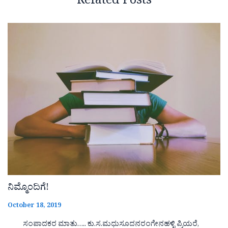
Related Posts
ನಿಮ್ಮೊಂದಿಗೆ!
October 18, 2019
ಸಂಪಾದಕರ ಮಾತು….. ಕು.ಸ.ಮಧುಸೂದನರಂಗೇನಹಳ್ಳಿ ಪ್ರಿಯರೆ,