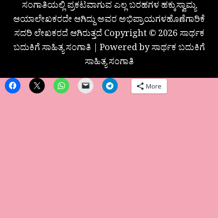
ಸಂಗಾತಿಯಲ್ಲಿ ಪ್ರಕಟವಾಗುವ ಎಲ್ಲ ಬರಹಗಳ ಹಕ್ಕುಸ್ವಾಮ್ಯ
ಆಯಾಲೇಖಕರದೇ ಆಗಿದ್ದು ಅವರ ಅಭಿಪ್ರಾಯಗಳಹೊಣೆಗಾರಿಕೆ
ಸದರಿ ಲೇಖಕರದೆ ಆಗಿರುತ್ತದೆ Copyright © 2026 ಸಾರ್ಥಕ
ಬದುಕಿಗೆ ಸಾಹಿತ್ಯ ಸಂಗಾತಿ | Powered by ಸಾರ್ಥಕ ಬದುಕಿಗೆ
ಸಾಹಿತ್ಯ ಸಂಗಾತಿ
More