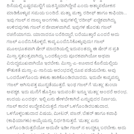
ದಿಸೆಯಲ್ಲಿ ಎಷ್ಟರಮಟ್ಟಿಗೆ ಯಶಸ್ವಿಯಾಗಿದ್ದೇವೆ ಎಂದು ಆತ್ಮಾವಲೋಕನ
ಮಾಡಿಕೊಳ್ಳುವ ಸಮಯ ಬಂದಿದೆ. ಮತ್ಲಾ, ಮಕ್ತಾ, ರದೀಫ್ ಹಾಗೂ ಕಾಫಿಯಾ…
ಇವು ಗಜಲ್ ನ ನಾಲ್ಕು ಅಂಗಗಳು. ಇವುಗಳಲ್ಲಿ ‘ರದೀಫ್’ ಐಚ್ಛಿಕವಾಗಿದ್ದು,
ಉಳಿದವುಗಳು ಗಜಲ್ ನ ಜೀವಾಳವಾಗಿವೆ. ಇವುಗಳ ಹೊರತು ಗಜಲ್
ರಚನೆಯಾಗದು. ಯಾರಾದರೂ ಬರೆದಿದ್ದಾರೆ, ಬರೆಯುತ್ತಾರೆ ಎಂದರೆ ಅದು
ಗಜಲ್ ಎಂದೆನಿಸಿಕೊಳ್ಳದೆ, ಕಾವ್ಯ ಎಂದೆನಿಸಿಕೊಳ್ಳುವುದು! ಗಜಲ್
ಮೂಲಭೂತವಾಗಿ ಷೇರ್ ಮಾದರಿಯಲ್ಲಿ ಇರುವಂತದ್ದು. ಈ ಷೇರ್ ನ ಪ್ರತಿ
ಮಿಸ್ರಾ ಸ್ವತಂತ್ರವಾಗಿದ್ದು, ಒಂದಕ್ಕೊಂದು ಪೂರಕವಾಗಿಯೋ ಅಥವಾ
ವಿರುದ್ಧಮುಖವಾಗಿಯೊ ಇರಬೇಕು. ಮಿಸ್ರಾ-ಎ-ಊಲಾದ ಕೊನೆಯಲ್ಲಿಯ
ಕೌತುಕತೆ ಮಸ್ರಾ-ಎ-ಸಾನಿಯ ಆರಂಭದಲ್ಲಿ ರೂಪ ಪಡೆಯಬೇಕು. ಅವು
ಒಂದರೊಳಗೊಂದು ತಳುಕು ಹಾಕಿಕೊಂಡಿರಬಾರದು. ಇದುವೇ ಕಾವ್ಯವನ್ನು
‘ಗಜಲ್’ ಆಗಿಸುವತ್ತ ಮುನ್ನಡೆಯುತ್ತದೆ. ಇಂಥ ಗಜಲ್ ಗೆ ‘ಮತ್ಲಾ’ ತುಂಬಾ
ಅವಶ್ಯಕ. ಇದು ಮನೆಗೆ ಹೊಸ್ತಿಲು ಇರುವಂತೆ! ಇನ್ನೂ ‘ಮತ್ಲಾ’ ಅಂದರೆ ಆರಂಭ,
ಉದಯ ಎಂದರ್ಥ. ಇಲ್ಲಿ ಏನು ಹೇಳಬೇಕಾಗಿದೆ ಎನ್ನುವುದರ ನಿರ್ಣಯ,
ಗಜಲ್ ಕಾರರ ಉದ್ದೇಶವಿರುತ್ತದೆ. ಗಜಲ್ ಒಳಗೊಂಡಿರಬಹುದಾದ,
ಒಳಗೊಳ್ಳಬಹುದಾದ ವಿಷಯ, ಮೀಟರ್, ವಜನ್, ಬೆಹರ್ ಹಾಗೂ ಕವಾಫಿ
(ಕಾಫಿಯಾಗಳು) ಆಯ್ಕೆಯನ್ನು ನಿರ್ಧರಿಸುತ್ತದೆ. ‘ಮತ್ಲಾ’ ಏನು
ಒಳಗೊಂಡಿರುತ್ತದೆಯೋ ಅದುವೇ ಇಡೀ ಗಜಲ್ ನ ಉದ್ದಕ್ಕೂ ಬರಬೇಕು. ಅದು