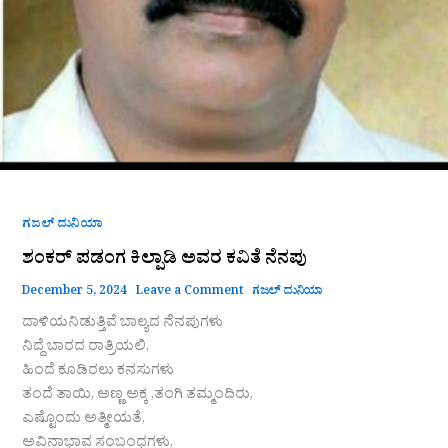
ಗಜಲ್ ದುನಿಯಾ
ಶಂಕರ್ ಪಡಂಗ ಕಿಲ್ಪಾಡಿ ಅವರ ಕವಿತೆ ನೆನಪು
December 5, 2024
Leave a Comment
ಗಜಲ್ ದುನಿಯಾ
ದಾಳಿಯನಿಡುತ್ತಿವೆ ಬಾಲ್ಯದ ನೆನಪುಗಳು
ನಿದ್ದೆ ಬಾರದ ರಾತ್ರಿಯಲಿ,
ಹಿಂದೆ ಕೂಡಿರಲು ಕನಸುಗಳು
ತಂದೆ ತಾಯಿ, ಅಣ್ಣ ಅಕ್ಕ ,ತಂಗಿ ತಮ್ಮಂದಿರು,
ಎಷ್ಟೊಂದು ಅತ್ಮೀಯತೆ,
ಅವಿನಾಭಾವ ಸಂಬಂಧಗಳು,