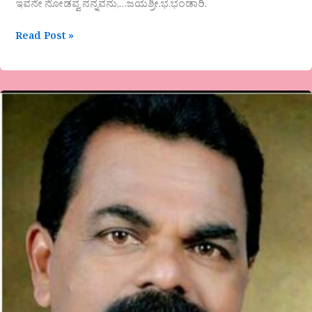
ಇವನೇ ನೋಡವ್ವ ನನ್ನವನು,…ಜಯಶ್ರೀ.ಭ.ಭಂಡಾರಿ.
Read Post »
ಶಂಕರ್
ಪಡಂಗ
ಕಿಲ್ಪಾಡಿ
ಅವರ
ಕವಿತೆ
ನೆನಪು