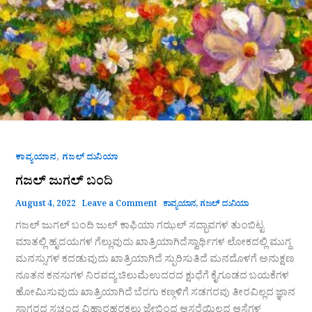
,
ಕಾವ್ಯಯಾನ
ಗಜಲ್ ದುನಿಯಾ
ಗಜಲ್ ಜುಗಲ್ ಬಂದಿ
August 4, 2022
Leave a Comment
ಕಾವ್ಯಯಾನ
,
ಗಜಲ್ ದುನಿಯಾ
ಗಜಲ್ ಜುಗಲ್ ಬಂದಿ ಜುಲ್ ಕಾಫಿಯಾ ಗಝಲ್ ಸದ್ಭಾವಗಳ ತುಂಬಿಟ್ಟ
ಮಾತಲ್ಲಿ ಹೃದಯಗಳ ಗೆಲ್ಲುವುದು ಖಾತ್ರಿಯಾಗಿದೆಸ್ವಾರ್ಥಿಗಳ ಲೋಕದಲ್ಲಿ ಮುಗ್ದ
ಮನಸ್ಸುಗಳ ಕದಡುವುದು ಖಾತ್ರಿಯಾಗಿದೆ ಸ್ಫುರಿಸುತಿದೆ ಮನದೊಳಗೆ ಅನುಕ್ಷಣ
ನೂತನ ಕನಸುಗಳ ನಿರವದ್ಯ ಚಿಲುಮೆಉದರದ ಕ್ಷುಧೆಗೆ ಕೈಗೂಡದ ಬಯಕೆಗಳ
ಹೋಮಿಸುವುದು ಖಾತ್ರಿಯಾಗಿದೆ ಬೆರಗು ಕಣ್ಗಳಿಗೆ ಸಡಗರವು ತೀರವಿಲ್ಲದ ಜ್ಞಾನ
ಸಾಗರದ ಸ್ವಚ್ಚಂದ ವಿಹಾರಹರಕಲು ಜೇಬಿಂದ ಆಸರೆಯಿಲ್ಲದ ಆಸೆಗಳ