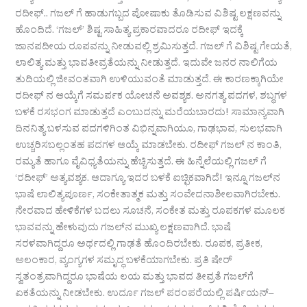
ರದೀಫ್.. ಗಜಲ್ ಗೆ ಹಾಡುಗಬ್ಬದ ಪೋಷಾಕು ತೊಡಿಸುವ ವಿಶಿಷ್ಟ ಲಕ್ಷಣವನ್ನು
ಹೊಂದಿದೆ. ‘ಗಜಲ್’ ಶಿಷ್ಟ ಸಾಹಿತ್ಯ ಪ್ರಕಾರವಾದರೂ ರದೀಫ್ ಇದಕ್ಕೆ
ಜಾನಪದೀಯ ರೂಪವನ್ನು ನೀಡುವಲ್ಲಿ ಶ್ರಮಿಸುತ್ತದೆ. ಗಜಲ್ ಗೆ ವಿಶಿಷ್ಟ ಗೇಯತೆ,
ಲಾಲಿತ್ಯ ಮತ್ತು ಭಾವತೀವ್ರತೆಯನ್ನು ನೀಡುತ್ತದೆ. ಇದುವೇ ಜನರ ನಾಲಿಗೆಯ
ತುದಿಯಲ್ಲಿ ಜೀವಂತವಾಗಿ ಉಳಿಯುವಂತೆ ಮಾಡುತ್ತದೆ. ಈ ಕಾರಣಕ್ಕಾಗಿಯೇ
ರದೀಫ್ ನ ಆಯ್ಕೆಗೆ ಸಮರ್ಪಕ ಯೋಚನೆ ಅವಶ್ಯಕ. ಅನಗತ್ಯ ಪದಗಳ, ಶಬ್ಧಗಳ
ಬಳಕೆ ರಸಭಂಗ ಮಾಡುತ್ತದೆ ಎಂಬುದನ್ನು ಮರೆಯಬಾರದು! ಸಾಮಾನ್ಯವಾಗಿ
ದಿನನಿತ್ಯ ಬಳಸುವ ಪದಗಳಿಗಿಂತ ವಿಭಿನ್ನವಾಗಿಯೂ, ಗಾಢಭಾವ, ಸುಲಭವಾಗಿ
ಉಚ್ಚರಿಸಬಲ್ಲಂತಹ ಪದಗಳ ಆಯ್ಕೆ ಮಾಡಬೇಕು. ರದೀಫ್ ಗಜಲ್ ನ ಕಾಂತಿ,
ರಮ್ಯತೆ ಹಾಗೂ ವೈವಿಧ್ಯತೆಯನ್ನು ಹೆಚ್ಚಿಸುತ್ತದೆ. ಈ ಹಿನ್ನೆಲೆಯಲ್ಲಿ ಗಜಲ್ ಗೆ
‘ರದೀಫ್’ ಅತ್ಯವಶ್ಯಕ. ಆದಾಗ್ಯೂ ಇದರ ಬಳಕೆ ಐಚ್ಛಿಕವಾಗಿದೆ! ಇನ್ನೂ ಗಜಲ್‌ನ
ಭಾಷೆ ಲಾಲಿತ್ಯಪೂರ್ಣ, ಸಂಕೇತಾತ್ಮಕ ಮತ್ತು ಸಂವೇದನಾಶೀಲವಾಗಿರಬೇಕು.
ನೇರವಾದ ಹೇಳಿಕೆಗಳ ಬದಲು ಸೂಚನೆ, ಸಂಕೇತ ಮತ್ತು ರೂಪಕಗಳ ಮೂಲಕ
ಭಾವವನ್ನು ಹೇಳುವುದು ಗಜಲ್‌ನ ಮುಖ್ಯ ಲಕ್ಷಣವಾಗಿದೆ. ಭಾಷೆ
ಸರಳವಾಗಿದ್ದರೂ ಅರ್ಥದಲ್ಲಿ ಗಾಢತೆ ಹೊಂದಿರಬೇಕು. ರೂಪಕ, ಪ್ರತೀಕ,
ಅಲಂಕಾರ, ವ್ಯಂಗ್ಯಗಳ ಸಮೃದ್ಧ ಬಳಕೆಯಾಗಬೇಕು. ಪ್ರತಿ ಷೇರ್
ಸ್ವತಂತ್ರವಾಗಿದ್ದರೂ ಭಾಷೆಯ ಲಯ ಮತ್ತು ಭಾವದ ತೀವ್ರತೆ ಗಜಲ್‌ಗೆ
ಏಕತೆಯನ್ನು ನೀಡಬೇಕು. ಉರ್ದೂ ಗಜಲ್ ಪರಂಪರೆಯಲ್ಲಿ ಪರ್ಷಿಯನ್–