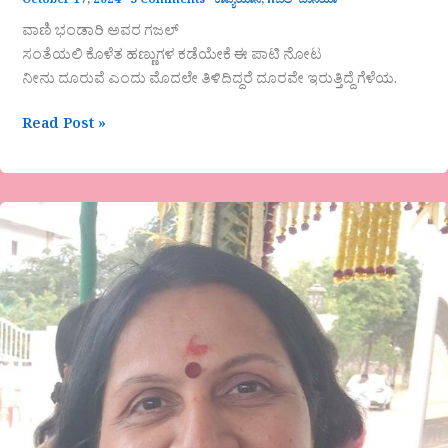
October 17, 2024
3 Comments
ಕಾವ್ಯಯಾನ
,
ಗಜಲ್ ದುನಿಯಾ
ವಾಣಿ ಭಂಡಾರಿ ಅವರ ಗಜಲ್
ಸಂತೆಯಲಿ ಕೊಳೆತ ಹಣ್ಣುಗಳ ಕಡೆಯೇಕೆ ಈ ಪಾಟಿ ನೋಟ
ನೀನು ದೂರುವೆ ಎಂದು ಮೊದಲೇ ತಿಳಿದಿದ್ದರೆ ದೂರವೇ ಇರುತ್ತಿದ್ದೆ ಗೆಳೆಯ.
Read Post »
ಸುಧಾ
ಪಾಟೀಲ
ಕವಿತೆ-
ಸೀತೆಯ
ಸ್ವಗತ