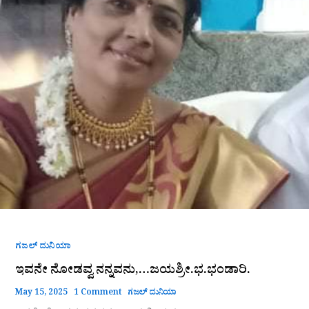
ಗಜಲ್ ದುನಿಯಾ
ಇವನೇ ನೋಡವ್ವ ನನ್ನವನು,…ಜಯಶ್ರೀ.ಭ.ಭಂಡಾರಿ.
May 15, 2025
1 Comment
ಗಜಲ್ ದುನಿಯಾ