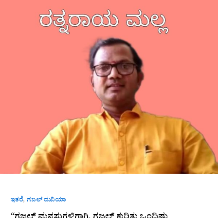
ಮನಸುಗಳಿಗಾಗಿ,
ಗಜಲ್
ಕುರಿತು
ಒಂದಿಷ್ಟು
ವಿಚಾರಗಳು.”
ಡಾ.
ಮಲ್ಲಿನಾಥ
ಎಸ್.
ತಳವಾರ
,
ಇತರೆ
ಗಜಲ್ ದುನಿಯಾ
“ಗಜಲ್ ಮನಸುಗಳಿಗಾಗಿ, ಗಜಲ್ ಕುರಿತು ಒಂದಿಷ್ಟು