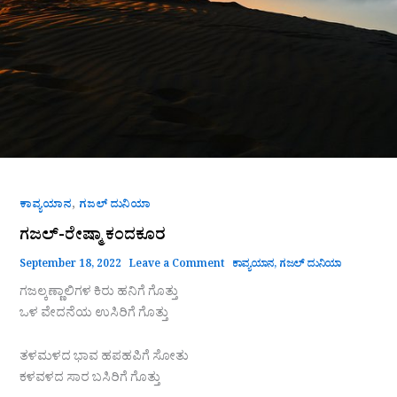
,
ಕಾವ್ಯಯಾನ
ಗಜಲ್ ದುನಿಯಾ
ಗಜಲ್-ರೇಷ್ಮಾ ಕಂದಕೂರ
September 18, 2022
Leave a Comment
ಕಾವ್ಯಯಾನ
,
ಗಜಲ್ ದುನಿಯಾ
ಗಜಲ್ಕಣ್ಣಾಲಿಗಳ ಕಿರು ಹನಿಗೆ ಗೊತ್ತು
ಒಳ ವೇದನೆಯ ಉಸಿರಿಗೆ ಗೊತ್ತು
ತಳಮಳದ ಭಾವ ಹಪಹಪಿಗೆ ಸೋತು
ಕಳವಳದ ಸಾರ ಬಸಿರಿಗೆ ಗೊತ್ತು