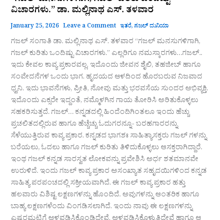
ವಿಚಾರಗಳು.” ಡಾ. ಮಲ್ಲಿನಾಥ ಎಸ್. ತಳವಾರ
January 25, 2026
Leave a Comment
ಇತರೆ
,
ಗಜಲ್ ದುನಿಯಾ
ಗಜಲ್‌ ಸಂಗಾತಿ ಡಾ. ಮಲ್ಲಿನಾಥ ಎಸ್. ತಳವಾರ “ಗಜಲ್ ಮನಸುಗಳಿಗಾಗಿ,
ಗಜಲ್ ಕುರಿತು ಒಂದಿಷ್ಟು ವಿಚಾರಗಳು.” ಎಲ್ಲರಿಗೂ ನಮಸ್ಕಾರಗಳು…ಗಜಲ್..
ಇದು ಕೇವಲ ಕಾವ್ಯ ಪ್ರಕಾರವಲ್ಲ, ಇದೊಂದು ಜೀವನ ಶೈಲಿ, ತಹಜೀಬ್ ಹಾಗೂ
ಸಂವೇದನೆಗಳ ಒಂದು ಭಾಗ. ಹೃದಯದ ಆಳದಿಂದ ಹೊರಬರುವ ನಿಜವಾದ
ಧ್ವನಿ. ಇದು ಭಾವನೆಗಳು, ಪ್ರೀತಿ, ನೋವು ಮತ್ತು ಭರವಸೆಯ ಸುಂದರ ಅಭಿವ್ಯಕ್ತಿ.
ಇದೊಂದು ಎಕ್ಸರೇ ಇದ್ದಂತೆ, ನಮ್ಮೊಳಗಿನ ಗಾಯ ತೋರಿಸಿ ಅರಿತುಕೊಳ್ಳಲು
ಸಹಕರಿಸುತ್ತದೆ. ಗಜಲ್… ಕನ್ನಡದಲ್ಲಿ ಹಿಂದೆಂದಿಗಿಂತಲೂ ಇಂದು ಹೆಚ್ಚು
ಪ್ರಚಲಿತದಲ್ಲಿರುವ ಹಾಗೂ ಹೆಚ್ಚೆಚ್ಚು ಓದುಗರನ್ನೂ- ಬರಹಗಾರರನ್ನು
ಸೆಳೆಯುತ್ತಿರುವ ಕಾವ್ಯ ಪ್ರಕಾರ. ಕನ್ನಡದ ಭಾಗಶಃ ಸಾಹಿತ್ಯಾಸಕ್ತರು ಗಜಲ್ ಗಳನ್ನು
ಬರೆಯಲು, ಓದಲು ಹಾಗೂ ಗಜಲ್ ಕುರಿತು ತಿಳಿದುಕೊಳ್ಳಲು ಆಸಕ್ತರಾಗಿದ್ದಾರೆ.
ಇಂಥ ಗಜಲ್ ಕನ್ನಡ ಸಾರಸ್ವತ ಲೋಕವನ್ನು ಪ್ರವೇಶಿಸಿ ಅರ್ಧ ಶತಮಾನವೇ
ಉರುಳಿದೆ. ಇಂದು ಗಜಲ್ ಕಾವ್ಯ ಪ್ರಕಾರ ಅಸಂಖ್ಯಾತ ಸಹೃದಯಿಗಳಿಂದ ಕನ್ನಡ
ಸಾಹಿತ್ಯ ಪರಪಂಚದಲ್ಲಿ ಸಕ್ರೀಯವಾಗಿದೆ. ಈ ಗಜಲ್ ಕಾವ್ಯ ಪ್ರಕಾರ ಹತ್ತು
ಹಲವಾರು ವಿಶಿಷ್ಟ ಲಕ್ಷಣಗಳನ್ನು ಹೊಂದಿದೆ. ಅವುಗಳನ್ನು ಆಂತರಿಕ ಹಾಗೂ
ಬಾಹ್ಯ ಲಕ್ಷಣಗಳೆಂದು ವಿಂಗಡಿಸಲಾಗಿದೆ. ಇಂದು ನಾವು ಈ ಲಕ್ಷಣಗಳನ್ನು
ಎಷ್ಟರಮಟ್ಟಿಗೆ ಅಳವಡಿಸಿಕೊಂಡಿದ್ದೇವೆ, ಅಳವಡಿಸಿಕೊಳ್ಳುತಿದ್ದೇವೆ ಹಾಗೂ ಆ