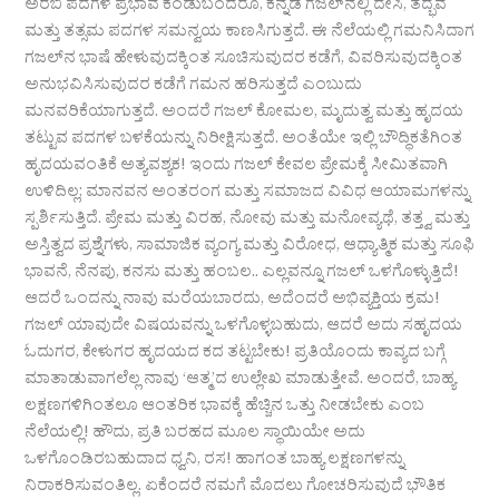
ಅರಬಿ ಪದಗಳ ಪ್ರಭಾವ ಕಂಡುಬಂದರೂ, ಕನ್ನಡ ಗಜಲ್‌ನಲ್ಲಿ ದೇಸಿ, ತದ್ಭವ
ಮತ್ತು ತತ್ಸಮ ಪದಗಳ ಸಮನ್ವಯ ಕಾಣಸಿಗುತ್ತದೆ. ಈ ನೆಲೆಯಲ್ಲಿ ಗಮನಿಸಿದಾಗ
ಗಜಲ್‌ನ ಭಾಷೆ ಹೇಳುವುದಕ್ಕಿಂತ ಸೂಚಿಸುವುದರ ಕಡೆಗೆ, ವಿವರಿಸುವುದಕ್ಕಿಂತ
ಅನುಭವಿಸಿಸುವುದರ ಕಡೆಗೆ ಗಮನ ಹರಿಸುತ್ತದೆ ಎಂಬುದು
ಮನವರಿಕೆಯಾಗುತ್ತದೆ. ಅಂದರೆ ಗಜಲ್ ಕೋಮಲ, ಮೃದುತ್ವ ಮತ್ತು ಹೃದಯ
ತಟ್ಟುವ ಪದಗಳ ಬಳಕೆಯನ್ನು ನಿರೀಕ್ಷಿಸುತ್ತದೆ. ಅಂತೆಯೇ ಇಲ್ಲಿ ಬೌದ್ಧಿಕತೆಗಿಂತ
ಹೃದಯವಂತಿಕೆ ಅತ್ಯವಶ್ಯಕ! ಇಂದು ಗಜಲ್ ಕೇವಲ ಪ್ರೇಮಕ್ಕೆ ಸೀಮಿತವಾಗಿ
ಉಳಿದಿಲ್ಲ; ಮಾನವನ ಅಂತರಂಗ ಮತ್ತು ಸಮಾಜದ ವಿವಿಧ ಆಯಾಮಗಳನ್ನು
ಸ್ಪರ್ಶಿಸುತ್ತಿದೆ. ಪ್ರೇಮ ಮತ್ತು ವಿರಹ, ನೋವು ಮತ್ತು ಮನೋವ್ಯಥೆ, ತತ್ತ್ವ ಮತ್ತು
ಅಸ್ತಿತ್ವದ ಪ್ರಶ್ನೆಗಳು, ಸಾಮಾಜಿಕ ವ್ಯಂಗ್ಯ ಮತ್ತು ವಿರೋಧ, ಆಧ್ಯಾತ್ಮಿಕ ಮತ್ತು ಸೂಫಿ
ಭಾವನೆ, ನೆನಪು, ಕನಸು ಮತ್ತು ಹಂಬಲ.. ಎಲ್ಲವನ್ನೂ ಗಜಲ್ ಒಳಗೊಳ್ಳುತ್ತಿದೆ!
ಆದರೆ ಒಂದನ್ನು ನಾವು ಮರೆಯಬಾರದು, ಅದೆಂದರೆ ಅಭಿವ್ಯಕ್ತಿಯ ಕ್ರಮ!
ಗಜಲ್ ಯಾವುದೇ ವಿಷಯವನ್ನು ಒಳಗೊಳ್ಳಬಹುದು, ಆದರೆ ಅದು ಸಹೃದಯ
ಓದುಗರ, ಕೇಳುಗರ ಹೃದಯದ ಕದ ತಟ್ಟಬೇಕು! ಪ್ರತಿಯೊಂದು ಕಾವ್ಯದ ಬಗ್ಗೆ
ಮಾತಾಡುವಾಗಲೆಲ್ಲ ನಾವು ‘ಆತ್ಮ’ದ ಉಲ್ಲೇಖ ಮಾಡುತ್ತೇವೆ. ಅಂದರೆ, ಬಾಹ್ಯ
ಲಕ್ಷಣಗಳಿಗಿಂತಲೂ ಆಂತರಿಕ ಭಾವಕ್ಕೆ ಹೆಚ್ಚಿನ ಒತ್ತು ನೀಡಬೇಕು ಎಂಬ
ನೆಲೆಯಲ್ಲಿ! ಹೌದು, ಪ್ರತಿ ಬರಹದ ಮೂಲ ಸ್ಥಾಯಿಯೇ ಅದು
ಒಳಗೊಂಡಿರಬಹುದಾದ ಧ್ವನಿ, ರಸ! ಹಾಗಂತ ಬಾಹ್ಯ ಲಕ್ಷಣಗಳನ್ನು
ನಿರಾಕರಿಸುವಂತಿಲ್ಲ. ಏಕೆಂದರೆ ನಮಗೆ ಮೊದಲು ಗೋಚರಿಸುವುದೆ ಭೌತಿಕ