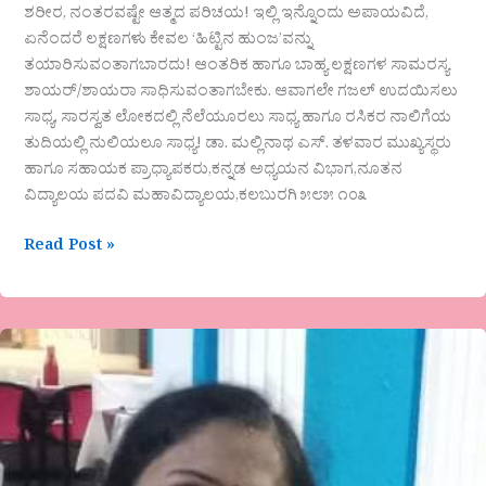
ಶರೀರ, ನಂತರವಷ್ಟೇ ಆತ್ಮದ ಪರಿಚಯ! ಇಲ್ಲಿ ಇನ್ನೊಂದು ಅಪಾಯವಿದೆ,
ಏನೆಂದರೆ ಲಕ್ಷಣಗಳು ಕೇವಲ ‘ಹಿಟ್ಟಿನ ಹುಂಜ’ವನ್ನು
ತಯಾರಿಸುವಂತಾಗಬಾರದು! ಆಂತರಿಕ ಹಾಗೂ ಬಾಹ್ಯ ಲಕ್ಷಣಗಳ ಸಾಮರಸ್ಯ
ಶಾಯರ್/ಶಾಯರಾ ಸಾಧಿಸುವಂತಾಗಬೇಕು. ಆವಾಗಲೇ ಗಜಲ್ ಉದಯಿಸಲು
ಸಾಧ್ಯ, ಸಾರಸ್ವತ ಲೋಕದಲ್ಲಿ ನೆಲೆಯೂರಲು ಸಾಧ್ಯ ಹಾಗೂ ರಸಿಕರ ನಾಲಿಗೆಯ
ತುದಿಯಲ್ಲಿ ನುಲಿಯಲೂ ಸಾಧ್ಯ! ಡಾ. ಮಲ್ಲಿನಾಥ ಎಸ್. ತಳವಾರ ಮುಖ್ಯಸ್ಥರು
ಹಾಗೂ ಸಹಾಯಕ ಪ್ರಾಧ್ಯಾಪಕರು,ಕನ್ನಡ ಅಧ್ಯಯನ ವಿಭಾಗ,ನೂತನ
ವಿದ್ಯಾಲಯ ಪದವಿ ಮಹಾವಿದ್ಯಾಲಯ,ಕಲಬುರಗಿ ೫೮೫ ೧೦೩
Read Post »
ಇವನೇ
ನೋಡವ್ವ
ನನ್ನವನು,
…
ಜಯಶ್ರೀ.ಭ.ಭಂಡಾರಿ.