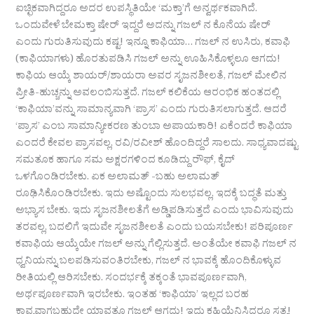
ಐಚ್ಛಿಕವಾಗಿದ್ದರೂ ಅದರ ಉಪಸ್ಥಿತಿಯೇ ‘ಮಕ್ತಾ’ಗೆ ಅನ್ವರ್ಥಕವಾಗಿದೆ.
ಒಂದುವೇಳೆ ಬೇಮಕ್ತಾ ಷೇರ್ ಇದ್ದರೆ ಅದನ್ನು ಗಜಲ್ ನ ಕೊನೆಯ ಷೇರ್
ಎಂದು ಗುರುತಿಸುವುದು ಕಷ್ಟ! ಇನ್ನೂ ಕಾಫಿಯಾ… ಗಜಲ್ ನ ಉಸಿರು, ಕವಾಫಿ
(ಕಾಫಿಯಾಗಳು) ಹೊರತುಪಡಿಸಿ ಗಜಲ್ ಅನ್ನು ಊಹಿಸಿಕೊಳ್ಳಲೂ ಆಗದು!
ಕಾಫಿಯ ಆಯ್ಕೆ ಶಾಯರ್/ಶಾಯರಾ ಅವರ ಸೃಜನಶೀಲತೆ, ಗಜಲ್ ಮೇಲಿನ
ಪ್ರೀತಿ-ಹುಚ್ಚನ್ನು ಅವಲಂಬಿಸುತ್ತದೆ. ಗಜಲ್ ಕಲಿಕೆಯ ಆರಂಭಿಕ ಹಂತದಲ್ಲಿ
‘ಕಾಫಿಯಾ’ವನ್ನು ಸಾಮಾನ್ಯವಾಗಿ ‘ಪ್ರಾಸ’ ಎಂದು ಗುರುತಿಸಲಾಗುತ್ತದೆ. ಆದರೆ
‘ಪ್ರಾಸ’ ಎಂಬ ಸಾಮಾನ್ಯೀಕರಣ ತುಂಬಾ ಅಪಾಯಕಾರಿ! ಏಕೆಂದರೆ ಕಾಫಿಯಾ
ಎಂದರೆ ಕೇವಲ ಪ್ರಾಸವಲ್ಲ, ರವಿ/ರವೀಶ್ ಹೊಂದಿದ್ದರೆ ಸಾಲದು. ಸಾಧ್ಯವಾದಷ್ಟು
ಸಮತೂಕ ಹಾಗೂ ಸಮ ಅಕ್ಷರಗಳಿಂದ ಕೂಡಿದ್ದು ರೌಫ್, ಕೈದ್
ಒಳಗೊಂಡಿರಬೇಕು. ಏಕ ಅಲಾಮತ್ -ಬಹು ಅಲಾಮತ್
ರೂಢಿಸಿಕೊಂಡಿರಬೇಕು. ಇದು ಅಷ್ಟೊಂದು ಸುಲಭವಲ್ಲ, ಇದಕ್ಕೆ ಬದ್ಧತೆ ಮತ್ತು
ಅಭ್ಯಾಸ ಬೇಕು. ಇದು ಸೃಜನಶೀಲತೆಗೆ ಅಡ್ಡಿಪಡಿಸುತ್ತದೆ ಎಂದು ಭಾವಿಸುವುದು
ತರವಲ್ಲ, ಬದಲಿಗೆ ಇದುವೇ ಸೃಜನಶೀಲತೆ ಎಂದು ಬಯಸಬೇಕು! ಪರಿಪೂರ್ಣ
ಕವಾಫಿಯ ಆಯ್ಕೆಯೇ ಗಜಲ್ ಅನ್ನು ಗೆಲ್ಲಿಸುತ್ತದೆ. ಅಂತೆಯೇ ಕವಾಫಿ ಗಜಲ್ ನ
ಧ್ವನಿಯನ್ನು ಬಲಪಡಿಸುವಂತಿರಬೇಕು, ಗಜಲ್ ನ ಭಾವಕ್ಕೆ ಹೊಂದಿಕೊಳ್ಳುವ
ರೀತಿಯಲ್ಲಿ ಆರಿಸಬೇಕು. ಸಂದರ್ಭಕ್ಕೆ ತಕ್ಕಂತೆ ಭಾವಪೂರ್ಣವಾಗಿ,
ಅರ್ಥಪೂರ್ಣವಾಗಿ ಇರಬೇಕು. ಇಂತಹ ‘ಕಾಫಿಯಾ’ ಇಲ್ಲದ ಬರಹ
ಕಾವ್ಯವಾಗಬಹುದೇ ಯಾವತ್ತೂ ಗಜಲ್ ಆಗದು! ಇದು ಕಹಿಯೆನಿಸಿದರೂ ಸತ್ಯ!