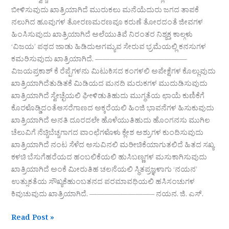
ಬೀಳಿಸುವುದು ಖಾತ್ರಿಯಾಗಿದೆ ಮುರುಕಲು ಮನೆಯೆದುರು ಜಗದ ತಾಪಕೆ
ನಲುಗಿದ ಹೂವುಗಳ ತೋರಣಮರಣವೂ ಕರುಣೆ ತೋರದಂತೆ ಜೀವಗಳ
ಹಿಂಸಿಸುವುದು ಖಾತ್ರಿಯಾಗಿದೆ ಅಲೆಯುತಿವೆ ನಿರಂತರ ನಿಶ್ಯಕ್ತ ಕಾಲ್ಗಳು
‘ವಿಜಯ’ ಪಥದ ಜಾಡು ಹಿಡಿದುಅಗಮ್ಯವ ಸೇರುವ ಭ್ರಮೆಯಲ್ಲಿ ಕನಸುಗಳ
ಕಮರಿಸುವುದು ಖಾತ್ರಿಯಾಗಿದೆ. ————————————
ವಿಜಯಪ್ರಕಾಶ್ ಕೆ ರೆಪ್ಪೆಗಳನು ಮಿಟುಕಿಸದ ಕಂಗಳಲಿ ಅಪೇಕ್ಷೆಗಳ ಕೊಲ್ಲುವುದು
ಖಾತ್ರಿಯಾಗಿದೆತುಡಿತಕೆ ಮಿಡಿಯದ ಮನದಿ ಮರುಕಗಳ ಮುದುಡಿಸುವುದು
ಖಾತ್ರಿಯಾಗಿದೆ ಸ್ವೇಚ್ಛೆಯಲಿ ಘೀಳಿಡುತಿಹುದು ಮುಗ್ಧತೆಯ ಛಾಯೆ ಕುಣಿಕೆಗೆ
ಕೊರಳೊಡ್ಡಿದಂತೆಆಸರೆಗಾಣದ ಅಕ್ಕರೆಯಲಿ ಹಿಂಜಿ ಭಾವನೆಗಳ ಹಿಸುಕುವುದು
ಖಾತ್ರಿಯಾಗಿದೆ ಅನತಿ ದೂರದಲೇ ಹೊಳೆಯುತಿಹುದು ಹೊಂಗನಸು ಮುಗಿಲ
ಚೆಲುವಿಗೆ ನೆಚ್ಚಿಬೆಚ್ಚಗಾಗದ ವಾಂಛೆಗಳೊಳು ಕ್ಲೇಶ ಅಶ್ರುಗಳ ಕುಂದಿಸುವುದು
ಖಾತ್ರಿಯಾಗಿದೆ ನಂಟ ಸೆಳೆದ ಅಸುವಿನಲಿ ಮರೀಚಿಕೆಯಾಗುತಲಿದೆ ಹಿತದ ಸಖ್ಯ
ಕಳಚಿ ಬೆಸುಗೆಹರೆಯದ ಹಂಬಲಿಕೆಯಲಿ ಹುಸಿಬಣ್ಣಗಳ ಮಸುಕಾಗಿಸುವುದು
ಖಾತ್ರಿಯಾಗಿದೆ ಅಂಕೆ ಮೀರುತಿಹ ಚಲನೆಯಲಿ ಸ್ಥಿತಪ್ರಜ್ಞಳಾಗು ‘ನಯನ’
ಉತ್ಸುಕತೆಯ ಸೌಖ್ಯಕೆಹುಂಬತನದ ಪರಮಾವಧಿಯಲಿ ಹಸಿಸಂಚುಗಳ
ಕಿವುಚುವುದು ಖಾತ್ರಿಯಾಗಿದೆ. ————————– ನಯನ. ಜಿ. ಎಸ್.
Read Post »