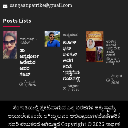
sangaatipatrike@gmail.com
Posts Lists
ಕಾವ್ಯಯಾನ
ಕಾವ್ಯಯಾನ
ಅಂಕಣ
ಕಾರ್ತಿಕ್
ಗಝಲ್
ಸಂಗಾತಿ
ಭಟ್
ಜಯದೇವಿ
ಡಾ
ತಾಯಿ
ಬಳಗುಳಿ
ಲಿಗಾಡೆ
ಅನ್ನಪೂರ್ಣ
ಜೀವನ
ಅವರ
ಹಿರೇಮಠ
ನಿಮ್ಮೊಂದಿಗೆ
ಕವಿತೆ
ಅವರ
“ನನ್ನೆದೆಯ
ಗಜಲ್
August
ಗೂಡಿನಲ್ಲಿ”
7,
August
2026
7, 2026
August
7, 2026
ಸಂಗಾತಿಯಲ್ಲಿ ಪ್ರಕಟವಾಗುವ ಎಲ್ಲ ಬರಹಗಳ ಹಕ್ಕುಸ್ವಾಮ್ಯ
ಆಯಾಲೇಖಕರದೇ ಆಗಿದ್ದು ಅವರ ಅಭಿಪ್ರಾಯಗಳಹೊಣೆಗಾರಿಕೆ
ಸದರಿ ಲೇಖಕರದೆ ಆಗಿರುತ್ತದೆ Copyright © 2026 ಸಾರ್ಥಕ