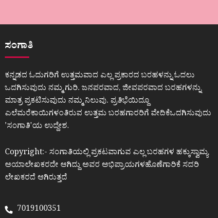
ಸಂಗಾತಿ
ಕನ್ನಡದ ಓದುಗರಿಗೆ ಉತ್ತಮವಾದ ಎಲ್ಲ ಪ್ರಕಾರದ ಬರಹಳನ್ನು ಓದಲು
ಒದಗಿಸುವುದು ನಮ್ಮ ಗುರಿ. ಜನಪರವಾದ, ಜೀವಪರವಾದ ಬರಹಗಳನ್ನು
ಮಾತ್ರ ಪ್ರಕಟಿಸುವುದು ನಮ್ಮ ನಿಲುವು. ಪ್ರತಿಭೆಯಿದ್ದೂ
ಎಲೆಮರೆಕಾಯಿಗಳಂತಿರುವ ಉತ್ತಮ ಬರಹಗಾರರಿಗೆ ವೇದಿಕೆಒದಗಿಸುವುದು
ʼಸಂಗಾತಿʼಯ ಉದ್ದೇಶ.
Copyright:- ಸಂಗಾತಿಯಲ್ಲಿ ಪ್ರಕಟವಾಗುವ ಎಲ್ಲ ಬರಹಗಳ ಹಕ್ಕುಸ್ವಾಮ್ಯ
ಆಯಾಲೇಖಕರದೇ ಆಗಿದ್ದು ಅವರ ಅಭಿಪ್ರಾಯಗಳಹೊಣೆಗಾರಿಕೆ ಸದರಿ
ಲೇಖಕರದೆ ಆಗಿರುತ್ತದೆ
7019100351