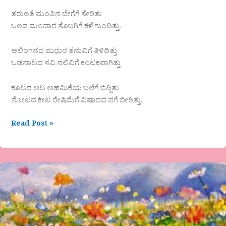
ತರುಲತೆ ಮಂಪಿನ ಬೇಗೆಗೆ ಸೇರಿತು
ಒಲವ ಮಂದಾರ ಸೊಬಗಿಗೆ ಕಳೆ ಗುಂದಿತ್ತು.
ಆಲಿಂಗನದ ಮಧುರ ತನುವಿಗೆ ತಿಳಿದಿತ್ತು
ಒಡನಾಟದ ಸವಿ ನಲಿವಿಗೆ ಕಂಟಕವಾಗಿತ್ತು
ಕೂಟದ ಆಟ ಅಹಮಿಕೆಯ ಬಲೆಗೆ ಬಿದ್ದಿತು
ನೋಟದ ಕೀಟ ರೇಷಿಮೆಗೆ ವಿಷಾದದ ನಗೆ ಬೀರಿತ್ತು.
Read Post »
ಗಜಲ್
ಜುಗಲ್
ಬಂದಿ