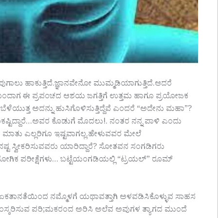
ಪುಗಾಲು ಹಾಕುತ್ತಿದೆ.ಜ್ಞಾನವೇನೋ ಮುಮ್ಮಡಿಯಾಗುತ್ತಿದೆ.ಆದರೆ
 ಭೂಮಿಗೆ ಬಂದಾಗ ಈ ಪ್ರಪಂಚದ ಆಶಯ ಜಗತ್ತಿಗೆ ಉತ್ತಮ ಹಾಗೂ ಪ್ರಯೋಜಕ
ಬೆಳೆಯುತ್ತ ಅದನ್ನು ಹುಸಿಗೊಳಿಸುತ್ತಿದ್ದೆವೆ ಎಂದರೆ “ಅದೇನು ಮಹಾ”?
ಾಕಷ್ಟಿದ್ದಾರೆ…ಅವರ ಕೊಡುಗೆ ಮೊದಲು!. ನಂತರ ನನ್ನ ಪಾಳಿ ಎಂದು
ಮಾತು ಎಲ್ಲರಿಗೂ ಇಷ್ಟವಾಗಲ್ಲ.ಹೇಳುವವರ ಮೇಲೆ
 ನಷ್ಟ ಸ್ವೀಕರಿಸುವವರು ಯಾರಿದ್ದಾರೆ? ಸೋತವನ ಸಂಗಡಿಗರು
ಯೋಗಿಕ ಪರೀಕ್ಷೆಗಳು… ಬಟ್ಟೆಯಂಗಡಿಯಲ್ಲಿ “ಟ್ರಯಲ್” ರೂಮ್
ಳು ಏಕತಾನತೆಯಿಂದ ನಮ್ಮೊಳಗೆ ಯಥಾವತ್ತಾಗಿ ಅಳವಡಿಸಿಕೊಳ್ಳುವ ಸಾಹಸ
ಸ್ಕರಿಸುವ ಪರಿ;ಮಕರಂದ ಅರಿಸಿ ಅಲೆವ ಅವುಗಳ ತ್ಯಾಗದ ಮುಂದೆ