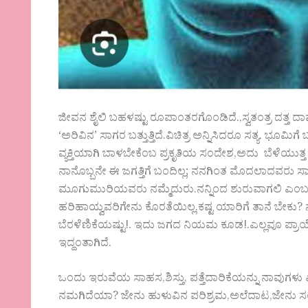
ಜೀವನ ಶೈಲಿ ಬಹಳಷ್ಟು ರೂಪಾಂತರಗೊಂಡಿದೆ.,ಸ್ವತಂತ್ರ ದತ್ತ ದಾ
‘ಅರಿವಿನ’ ಸಾಗರ ಬತ್ತುತ್ತಿದೆ.ವಿಚಿತ್ರ ಅನ್ನಿಸಿದರೂ ಸತ್ಯ.
ವ್ಯಕ್ತಿಯಾಗಿ ಬಾಳಬೇಕೆಂಬ ಪ್ರಕೃತಿಯ ಸಂದೇಶ,ಅದು ಬೆಳೆಯುತ್ತ 
ನಾನೊಬ್ಬನೇ ಈ ಜಗತ್ತಿಗೆ ಬಂದಿಲ್ಲ; ನನಗಿಂತ ಮೊದಲಾದವರು ಸ
ಮೂಗುಮುರಿಯವರು ನಮ್ಮೆದುರು.ನನ್ನಿಂದ ಶುರುವಾಗಲಿ ಎಂಬ 
ಹರಿಹಾಯ್ವವರಿಗೇನು ಕೊರತೆಯಿಲ್ಲ.ಕಷ್ಟ ಯಾರಿಗೆ ತಾನೆ ಬೇಕು?
ಬೆರಳೆಣಿಕೆಯಷ್ಟು!. ಇದು ಜಗದ ನಿಯಮ ಕೂಡ!.ಎಲ್ಲವೂ ಪ್ರಾ
ಇದ್ದಂತಾಗಿದೆ.
ಒಂದು ಇರುವೆಯ ಸಾಹಸ,ಶಿಸ್ತು, ಪತ್ತೆದಾರಿಕೆಯನ್ನು ನಾವುಗ
ನಮಗಿದೆಯಾ? ಜೇನು ಹುಳುವಿನ ಪರಿಶ್ರಮ,ಅಲೆದಾಟ,ಜೇನು ಸಂ