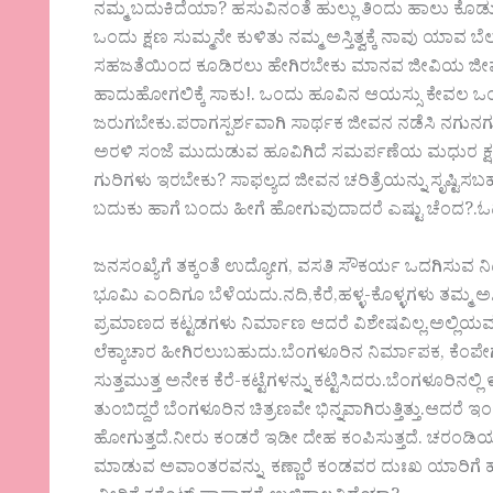
ನಮ್ಮ ಬದುಕಿದೆಯಾ? ಹಸುವಿನಂತೆ ಹುಲ್ಲು ತಿಂದು ಹಾಲು ಕೊಡ
ಒಂದು ಕ್ಷಣ ಸುಮ್ಮನೇ ಕುಳಿತು ನಮ್ಮ ಅಸ್ತಿತ್ವಕ್ಕೆ ನಾವು ಯಾವ ಬೆಲ
ಸಹಜತೆಯಿಂದ ಕೂಡಿರಲು ಹೇಗಿರಬೇಕು ಮಾನವ ಜೀವಿಯ ಜೀವನ?
ಹಾದುಹೋಗಲಿಕ್ಕೆ ಸಾಕು!. ಒಂದು ಹೂವಿನ ಆಯಸ್ಸು ಕೇವಲ ಒ
ಜರುಗಬೇಕು.ಪರಾಗಸ್ಪರ್ಶವಾಗಿ ಸಾರ್ಥಕ ಜೀವನ ನಡೆಸಿ ನಗುನಗುತ
ಅರಳಿ ಸಂಜೆ ಮುದುಡುವ ಹೂವಿಗಿದೆ ಸಮರ್ಪಣೆಯ ಮಧುರ ಕ್ಷ
ಗುರಿಗಳು ಇರಬೇಕು? ಸಾಫಲ್ಯದ ಜೀವನ ಚರಿತ್ರೆಯನ್ನು ಸೃಷ್ಟಿಸ
ಬದುಕು ಹಾಗೆ ಬಂದು ಹೀಗೆ ಹೋಗುವುದಾದರೆ ಎಷ್ಟು ಚೆಂದ?.ಓದಿ
ಜನಸಂಖ್ಯೆಗೆ ತಕ್ಕಂತೆ ಉದ್ಯೋಗ, ವಸತಿ ಸೌಕರ್ಯ ಒದಗಿಸುವ ನಿಟ್ಟಿ
ಭೂಮಿ ಎಂದಿಗೂ ಬೆಳೆಯದು.ನದಿ,ಕೆರೆ,ಹಳ್ಳ-ಕೊಳ್ಳಗಳು ತಮ್ಮ ಅಸ್
ಪ್ರಮಾಣದ ಕಟ್ಟಡಗಳು ನಿರ್ಮಾಣ ಆದರೆ ವಿಶೇಷವಿಲ್ಲ.ಅಲ್ಲಿಯ
ಲೆಕ್ಕಾಚಾರ ಹೀಗಿರಲುಬಹುದು.ಬೆಂಗಳೂರಿನ ನಿರ್ಮಾಪಕ, ಕೆಂಪ
ಸುತ್ತಮುತ್ತ ಅನೇಕ ಕೆರೆ-ಕಟ್ಟೆಗಳನ್ನು ಕಟ್ಟಿಸಿದರು.ಬೆಂಗಳೂರಿನಲ್
ತುಂಬಿದ್ದರೆ ಬೆಂಗಳೂರಿನ ಚಿತ್ರಣವೇ ಭಿನ್ನವಾಗಿರುತ್ತಿತ್ತು‌.ಆದರ
ಹೋಗುತ್ತದೆ‌.ನೀರು ಕಂಡರೆ ಇಡೀ ದೇಹ ಕಂಪಿಸುತ್ತದೆ. ಚರಂಡಿಯ 
ಮಾಡುವ ಅವಾಂತರವನ್ನು ಕಣ್ಣಾರೆ ಕಂಡವರ ದುಃಖ ಯಾರಿಗೆ ಹೇಳೋದ