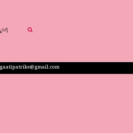
 ಬಗ್ಗೆ
 sangaatipatrike@gmail.com