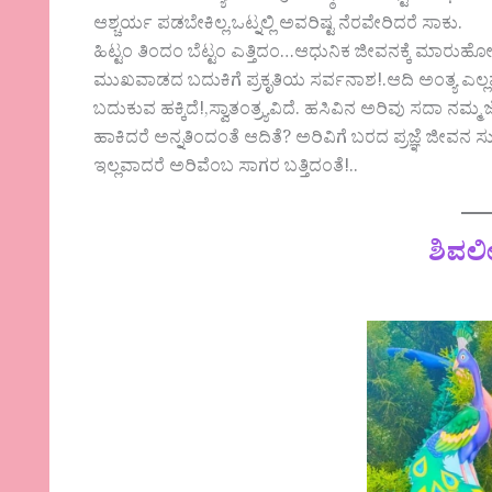
ಆಶ್ಚರ್ಯ ಪಡಬೇಕಿಲ್ಲ.ಒಟ್ನಲ್ಲಿ‌ ಅವರಿಷ್ಟ ನೆರವೇರಿದರೆ ಸಾಕು.
ಹಿಟ್ಟಂ ತಿಂದಂ ಬೆಟ್ಟಂ ಎತ್ತಿದಂ…ಆಧುನಿಕ ಜೀವನಕ್ಕೆ ಮಾ
ಮುಖವಾಡದ ಬದುಕಿಗೆ ಪ್ರಕೃತಿಯ ಸರ್ವನಾಶ!.ಆದಿ ಅಂತ್ಯ ಎ
ಬದುಕುವ ಹಕ್ಕಿದೆ!,ಸ್ವಾತಂತ್ರ್ಯವಿದೆ. ಹಸಿವಿನ ಅರಿವು ಸದಾ ನಮ್ಮ
ಹಾಕಿದರೆ ಅನ್ನತಿಂದಂತೆ ಆದಿತೆ? ಅರಿವಿಗೆ ಬರದ ಪ್ರಜ್ಞೆ ಜೀ
ಇಲ್ಲವಾದರೆ ಅರಿವೆಂಬ ಸಾಗರ ಬತ್ತಿದಂತೆ!..
ಶಿವಲ