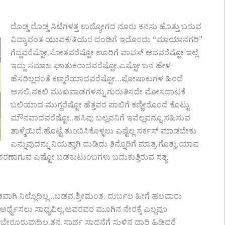
ದೊಡ್ಡ ದೊಡ್ಡ ಸಿಟಿಗಳತ್ತ ಉದ್ಯೋಗದ ನೂರು ಕನಸು ಹೊತ್ತು ಬರುವ
ವಿದ್ಯಾವಂತ ಯುವಕ/ತಿಯರ ದಂಡಿಗೆ ಇದೊಂದು “ಮಾಯಾನಗರಿ”
ಗೆದ್ದವರೆಷ್ಟೋ,ಸೋತವರೆಷ್ಟೋ ಊರಿಗೆ ವಾಪಸ್ ಆದವರೆಷ್ಟೋ ಇಲ್ಲೆ
ಇದ್ದು ಸಮಾಜ ಘಾತುಕರಾದವರೆಷ್ಟೋ ಎಷ್ಟೋ ಜನ ಹೇಳ
ಹೆಸರಿಲ್ಲದಂತೆ ಕಣ್ಮರೆಯಾದವರೆಷ್ಟೋ…ಪೋಷಾಕುಗಳ ಹಿಂದೆ
ಅಸಲಿ,ನಕಲಿ ಮುಖವಾಡಗಳನ್ನು ಗುರುತಿಸದೇ ಮೋಸದಾಟಕೆ
ಬಲಿಯಾದ ಮುಗ್ದರೆಷ್ಟೋ ಹೆತ್ತವರ ಪಾಲಿಗೆ ಕಣ್ಣೀರೊಂದೆ ಕೊಟ್ಟು
ಮೌನವಾದವರೆಷ್ಟೋ..ಹಸಿವು ಬಲ್ಲವನಿಗೆ ಇವೆಲ್ಲವನ್ನೂ ಸಹಿಸುವ
ತಾಳ್ಮೆಯಿದೆ.ಹೊಟ್ಟೆ ತುಂಬಿಸಿಕೊಳ್ಳಲು ಎಷ್ಟೆಲ್ಲ ಸರ್ಕಸ್ ಮಾಡಬೇಕು
ಎನ್ನುವುದನ್ನು ನಿಯತ್ತಾಗಿ ದುಡಿದು ತಿನ್ನೊರಿಗೆ ಮಾತ್ರ ಗೊತ್ತು.ಯಾವ
ಲಿಗೆ ಶರಣಾಗುವ ಎಷ್ಟೋ ಬಡಕುಟುಂಬಗಳು ಬದುಕುತ್ತಿರುವ ಸತ್ಯ
ವಾಗಿ ನಿಲ್ಲೊದಿಲ್ಲ…ಬಡವ,ಶ್ರೀಮಂತ, ದುರ್ಬಲ ಹೀಗೆ ಹಲವಾರು
ಅರ್ಥೈಸಲು ಸಾಧ್ಯವಿಲ್ಲ.ಅವರವರ ಮೂಗಿನ ನೇರಕ್ಕೆ ಎಲ್ಲವೂ
ುವುದಿಲ್ಲ.ತನ್ನ ಸ್ವಾರ್ಥ ಸಾಧನೆಗೆ ಸುಳ್ಳಿನ ದಾರಿ ಹಿಡಿದರೆ