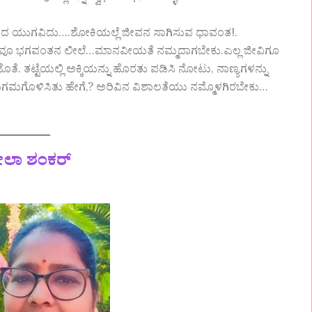
ರುಹೋದ ಯುಗವಿದು….ಶೋಕಿಯಲ್ಲೆ ಜೀವನ ಸಾಗಿಸುವ ಧಾವಂತ!.
ಲ್ಲವೂ ಭಗವಂತನ ಲೀಲೆ…ಮಾನವೀಯತೆ ನಮ್ಮದಾಗಬೇಕು.ಎಲ್ಲ ಜೀವಿಗೂ
 ಜೊತೆ. ತಟ್ಟೆಯಲ್ಲಿ ಅಕ್ಕಿಯನ್ನು ಹೊರತು ಪಡಿಸಿ ನೋಟು, ನಾಣ್ಯಗಳನ್ನು
ವನ ಸುಗಮಗೊಳಿಸಿತು ಹೇಗೆ,? ಅರಿವಿನ ವಿಶಾಲತೆಯು ನಮ್ಮೊಳಗಿರಬೇಕು…
ೀಲಾ ಶಂಕರ್