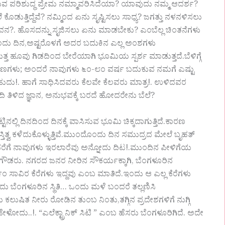
ುವ ಪರಿಶುದ್ಧ ಪ್ರೇಮ ನಮ್ಮಾವರಿಸಿದೆಯಾ? ಯಾವುದು ನಮ್ಮ ಆದರ್ಶ?
ೆ ಕೊಡುತ್ತಿದ್ದೆವೆ? ನಮ್ಮಿಂದ ಏನು ಸೃಷ್ಟಿಸಲು ಸಾಧ್ಯ? ಜಗತ್ತು ನಳನಳಿಸಲು
. ಹೊಸದನ್ನು ಸೃಜಿಸಲು ಏನು ಮಾಡಬೇಕು? ಎಂಬೆಲ್ಲ ಚಿಂತನೆಗಳು
ಂದು ದಿನ,ಅಷ್ಟರೊಳಗೆ ಅದರ ಬದುಕಿನ ಎಲ್ಲ ಅಂಶಗಳು
್ತ ಹೂವು ಗಿಡದಿಂದ ಬೇರೆಯಾಗಿ ಭೂಮಿಯ ಸ್ಪರ್ಶ ಮಾಡುತ್ತದೆ.ಬೆಳಿಗ್ಗೆ
ಣಗಳು; ಅಂದರೆ ನಾವುಗಳು ೬೦-೮೦ ವರ್ಷ ಬದುಕುವ ನಮಗೆ ಎಷ್ಟು
ಬಹುದು!. ಹಾಗೆ ಸಾಧಿಸಿದವರು ಕೆಲವೇ ಕೆಲವರು ಮಾತ್ರ!. ಉಳಿದವರ
 ತಿಳಿದ ಜ್ಞಾನ, ಅನುಭವಕ್ಕೆ ಬರದೆ ಹೋದರೇನು ಬೆಲೆ?
ನಲ್ಲಿ ದಿನದಿಂದ ದಿನಕ್ಕೆ ವಾಸಿಸುವ ಭೂಮಿ ಚಿಕ್ಕದಾಗುತ್ತಿದೆ.ಕಾರಣ
ತಿತ್ವ ಕಳೆದುಕೊಳ್ಳುತ್ತಿವೆ.ಮುಂದೊಂದು ದಿನ ಸಮುದ್ರದ ಮೇಲೆ ಬೃಹತ್
ವರೆಗೆ ನಾವುಗಳು ಇರಲಾರೆವು ಅನ್ನೋದು ದಿಟ!.ಮುಂದಿನ ಪೀಳಿಗೆಯ
ೇಗೌಡರು. ನಗರದ ಜನರ ನೀರಿನ ಸೌಕರ್ಯಕ್ಕಾಗಿ, ಬೆಂಗಳೂರಿನ
ಲಿ ೯೦ ಸಾವಿರ ಕೆರೆಗಳು ಇದ್ದವು ಎಂಬ ಮಾತಿದೆ‌‌.ಇಂದು ಆ ಎಲ್ಲ ಕೆರೆಗಳು
ೆ ಇಂದು ಬೆಂಗಳೂರಿನ ಸ್ಥಿತಿ… ಒಂದು ಮಳೆ ಬಂದರೆ ತಲ್ಲಣಿಸಿ
ಕಲುಷಿತ ನೀರು ರೋಡಿನ ತುಂಬ ನಿಂತು,ತಗ್ಗಿನ ಪ್ರದೇಶಗಳಿಗೆ ನುಗ್ಗಿ
ು..!. “ಎಲೆಕ್ಟ್ರಾನಿಕ್ ಸಿಟಿ ” ಎಂಬ ಹೆಸರು ಬೆಂಗಳೂರಿಗಿದೆ. ಅದೇ