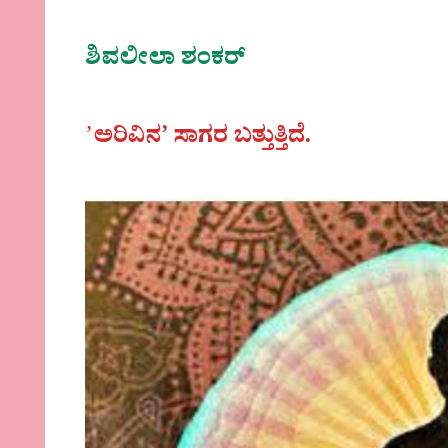
ಶಿವಲೀಲಾ ಶಂಕರ್
ʼ
ಅರಿವಿನ’ ಸಾಗರ ಬತ್ತುತ್ತಿದೆ.