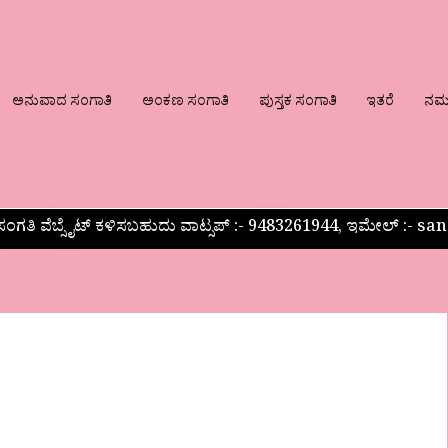
ಅನುವಾದ ಸಂಗಾತಿ
ಅಂಕಣ ಸಂಗಾತಿ
ಪುಸ್ತಕ ಸಂಗಾತಿ
ಇತರೆ
ನಮ್ಮ
ಂಗತಿ ವೆಬ್ಸೈಟ್ ಕಳಿಸಬಹುದು ವಾಟ್ಸಪ್‌ :- 9483261944, ಇಮೇಲ್ :-