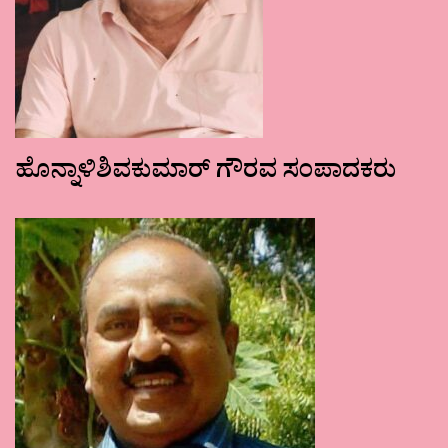
ಹೊನ್ನಾಳಿಶಿವಕುಮಾರ್ ಗೌರವ ಸಂಪಾದಕರು