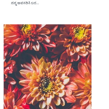
ನನ್ನ ಅವಸರಿಸಿ ಬರ…