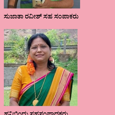
ಸುಜಾತಾ ರವೀಶ್ ಸಹ ಸಂಪಾಕರು