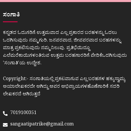
ಸಂಗಾತಿ
ಕನ್ನಡದ ಓದುಗರಿಗೆ ಉತ್ತಮವಾದ ಎಲ್ಲ ಪ್ರಕಾರದ ಬರಹಳನ್ನು ಓದಲು
ಒದಗಿಸುವುದು ನಮ್ಮ ಗುರಿ. ಜನಪರವಾದ, ಜೀವಪರವಾದ ಬರಹಗಳನ್ನು
ಮಾತ್ರ ಪ್ರಕಟಿಸುವುದು ನಮ್ಮ ನಿಲುವು. ಪ್ರತಿಭೆಯಿದ್ದೂ
ಎಲೆಮರೆಕಾಯಿಗಳಂತಿರುವ ಉತ್ತಮ ಬರಹಗಾರರಿಗೆ ವೇದಿಕೆಒದಗಿಸುವುದು
ʼಸಂಗಾತಿʼಯ ಉದ್ದೇಶ.
Copyright:- ಸಂಗಾತಿಯಲ್ಲಿ ಪ್ರಕಟವಾಗುವ ಎಲ್ಲ ಬರಹಗಳ ಹಕ್ಕುಸ್ವಾಮ್ಯ
ಆಯಾಲೇಖಕರದೇ ಆಗಿದ್ದು ಅವರ ಅಭಿಪ್ರಾಯಗಳಹೊಣೆಗಾರಿಕೆ ಸದರಿ
ಲೇಖಕರದೆ ಆಗಿರುತ್ತದೆ
7019100351
sangaatipatrike@gmail.com