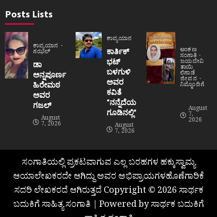
Posts Lists
ಕಾವ್ಯಯಾನ
ಕಾವ್ಯಯಾನ
ಅಂಕಣ
ಕಾರ್ತಿಕ್
ಗಝಲ್
ಸಂಗಾತಿ
ಭಟ್
ಜಯದೇವಿ
ಡಾ
ತಾಯಿ
ಬಳಗುಳಿ
ಲಿಗಾಡೆ
ಅನ್ನಪೂರ್ಣ
ಜೀವನ
ಅವರ
ಹಿರೇಮಠ
ನಿಮ್ಮೊಂದಿಗೆ
ಕವಿತೆ
ಅವರ
“ನನ್ನೆದೆಯ
ಗಜಲ್
August
ಗೂಡಿನಲ್ಲಿ”
7,
August
2026
7, 2026
August
7, 2026
ಸಂಗಾತಿಯಲ್ಲಿ ಪ್ರಕಟವಾಗುವ ಎಲ್ಲ ಬರಹಗಳ ಹಕ್ಕುಸ್ವಾಮ್ಯ
ಆಯಾಲೇಖಕರದೇ ಆಗಿದ್ದು ಅವರ ಅಭಿಪ್ರಾಯಗಳಹೊಣೆಗಾರಿಕೆ
ಸದರಿ ಲೇಖಕರದೆ ಆಗಿರುತ್ತದೆ Copyright © 2026 ಸಾರ್ಥಕ
ಬದುಕಿಗೆ ಸಾಹಿತ್ಯ ಸಂಗಾತಿ | Powered by ಸಾರ್ಥಕ ಬದುಕಿಗೆ