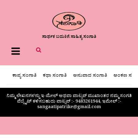
ಸಾರ್ಥಕ ಬದುಕಿಗೆ ಸಾಹಿತ್ಯ ಸಂಗಾತಿ
Menu
ಕಾವ್ಯ ಸಂಗಾತಿ
ಕಥಾ ಸಂಗಾತಿ
ಅನುವಾದ ಸಂಗಾತಿ
ಅಂಕಣ ಸಂಗಾ
ನಿಮ್ಮ ಲೇಖನಗಳನ್ನು ಇ-ಮೇಲ್ ಅಥವಾ ವಾಟ್ಸಪ್ ಮುಖಾಂತರ ನಮ್ಮ ಸಂಗತಿ
ವೆಬ್ಸೈಟ್ ಕಳಿಸಬಹುದು ವಾಟ್ಸಪ್‌ :- 9483261944, ಇಮೇಲ್ :-
sangaatipatrike@gmail.com