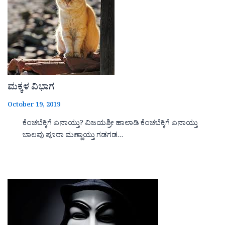
ಮಕ್ಕಳ ವಿಭಾಗ
October 19, 2019
ಕೆಂಚಬೆಕ್ಕಿಗೆ ಏನಾಯ್ತು? ವಿಜಯಶ್ರೀ ಹಾಲಾಡಿ ಕೆಂಚಬೆಕ್ಕಿಗೆ ಏನಾಯ್ತು
ಬಾಲವು ಪೂರಾ ಮಣ್ಣಾಯ್ತು ಗಡಗಡ…