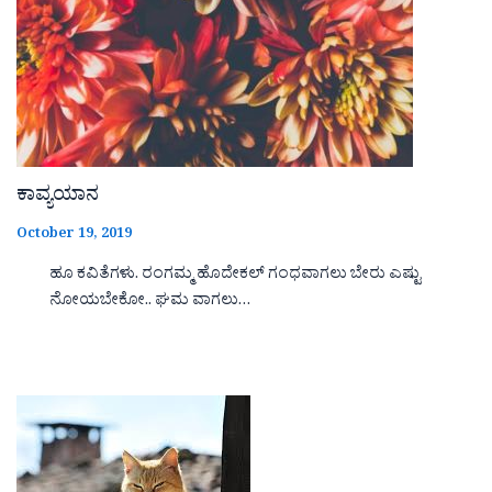
ಕಾವ್ಯಯಾನ
October 19, 2019
ಹೂ ಕವಿತೆಗಳು. ರಂಗಮ್ಮ ಹೊದೇಕಲ್ ಗಂಧವಾಗಲು ಬೇರು ಎಷ್ಟು
ನೋಯಬೇಕೋ.. ಘಮ ವಾಗಲು…