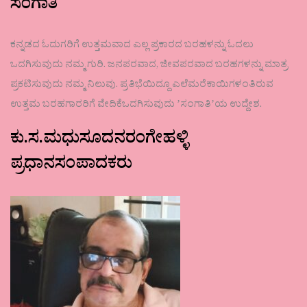
ಸಂಗಾತಿ
ಕನ್ನಡದ ಓದುಗರಿಗೆ ಉತ್ತಮವಾದ ಎಲ್ಲ ಪ್ರಕಾರದ ಬರಹಳನ್ನು ಓದಲು
ಒದಗಿಸುವುದು ನಮ್ಮ ಗುರಿ. ಜನಪರವಾದ, ಜೀವಪರವಾದ ಬರಹಗಳನ್ನು ಮಾತ್ರ
ಪ್ರಕಟಿಸುವುದು ನಮ್ಮ ನಿಲುವು. ಪ್ರತಿಭೆಯಿದ್ದೂ ಎಲೆಮರೆಕಾಯಿಗಳಂತಿರುವ
ಉತ್ತಮ ಬರಹಗಾರರಿಗೆ ವೇದಿಕೆಒದಗಿಸುವುದು ʼಸಂಗಾತಿʼಯ ಉದ್ದೇಶ.
ಕು.ಸ.ಮಧುಸೂದನರಂಗೇಹಳ್ಳಿ
ಪ್ರಧಾನಸಂಪಾದಕರು