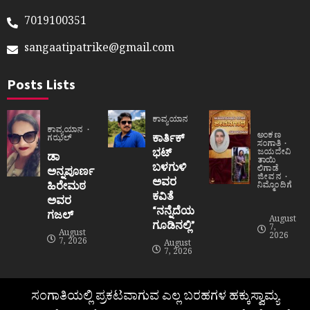
7019100351
sangaatipatrike@gmail.com
Posts Lists
ಕಾವ್ಯಯಾನ
ಕಾವ್ಯಯಾನ
ಅಂಕಣ
ಕಾರ್ತಿಕ್
ಗಝಲ್
ಸಂಗಾತಿ
ಭಟ್
ಜಯದೇವಿ
ಡಾ
ತಾಯಿ
ಬಳಗುಳಿ
ಲಿಗಾಡೆ
ಅನ್ನಪೂರ್ಣ
ಜೀವನ
ಅವರ
ಹಿರೇಮಠ
ನಿಮ್ಮೊಂದಿಗೆ
ಕವಿತೆ
ಅವರ
“ನನ್ನೆದೆಯ
ಗಜಲ್
August
ಗೂಡಿನಲ್ಲಿ”
7,
August
2026
7, 2026
August
7, 2026
ಸಂಗಾತಿಯಲ್ಲಿ ಪ್ರಕಟವಾಗುವ ಎಲ್ಲ ಬರಹಗಳ ಹಕ್ಕುಸ್ವಾಮ್ಯ