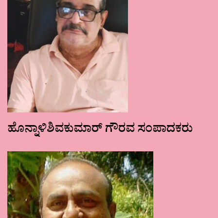
ಹೊನ್ನಾಳಿಶಿವಕುಮಾರ್ ಗೌರವ ಸಂಪಾದಕರು