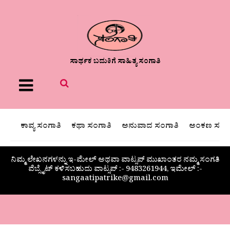
ಸಾರ್ಥಕ ಬದುಕಿಗೆ ಸಾಹಿತ್ಯ ಸಂಗಾತಿ
Menu
ಕಾವ್ಯ ಸಂಗಾತಿ
ಕಥಾ ಸಂಗಾತಿ
ಅನುವಾದ ಸಂಗಾತಿ
ಅಂಕಣ ಸಂಗಾ
ನಿಮ್ಮ ಲೇಖನಗಳನ್ನು ಇ-ಮೇಲ್ ಅಥವಾ ವಾಟ್ಸಪ್ ಮುಖಾಂತರ ನಮ್ಮ ಸಂಗತಿ
ವೆಬ್ಸೈಟ್ ಕಳಿಸಬಹುದು ವಾಟ್ಸಪ್‌ :- 9483261944, ಇಮೇಲ್ :-
sangaatipatrike@gmail.com