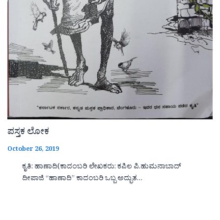
ಪಸ್ತಕ ಲೋಕ
October 26, 2019
ಕೃತಿ: ಹಾಣಾದಿ(ಕಾದಂಬರಿ ಲೇಖಕರು: ಕಪಿಲ ಪಿ.ಹುಮನಾಬಾದ್
ದೀಪಾಜಿ “ಹಾಣಾದಿ‌‌‌‌” ಕಾದಂಬರಿ ಒಬ್ಬ ಅದ್ಭುತ…