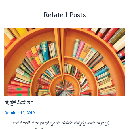
Related Posts
ಪುಸ್ತಕ ವಿಮರ್ಶೆ
October 19, 2019
ಬಿದಲೋಟಿ ರಂಗನಾಥ್ ಕೃತಿಯ ಹೆಸರು: ನನ್ನಪ್ಪ ಒಂದು ಗ್ಯಾಲಕ್ಸಿ (