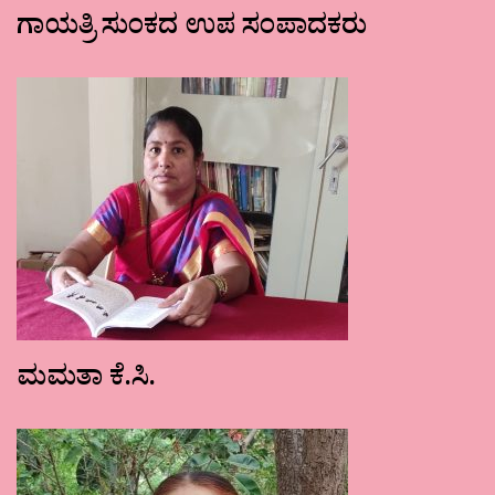
ಗಾಯತ್ರಿ ಸುಂಕದ ಉಪ ಸಂಪಾದಕರು
ಮಮತಾ ಕೆ.ಸಿ.