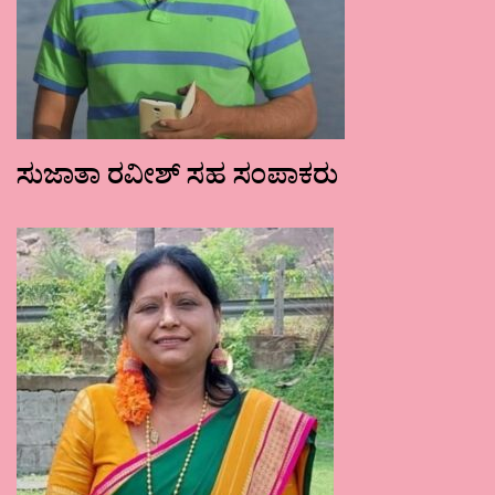
ಸುಜಾತಾ ರವೀಶ್ ಸಹ ಸಂಪಾಕರು