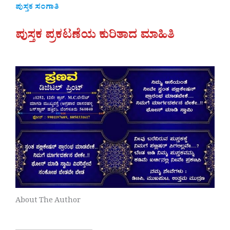
ಪುಸ್ತಕ ಸಂಗಾತಿ
ಪುಸ್ತಕ ಪ್ರಕಟಣೆಯ ಕುರಿತಾದ ಮಾಹಿತಿ
About The Author