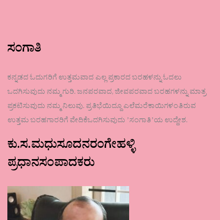
ಸಂಗಾತಿ
ಕನ್ನಡದ ಓದುಗರಿಗೆ ಉತ್ತಮವಾದ ಎಲ್ಲ ಪ್ರಕಾರದ ಬರಹಳನ್ನು ಓದಲು
ಒದಗಿಸುವುದು ನಮ್ಮ ಗುರಿ. ಜನಪರವಾದ, ಜೀವಪರವಾದ ಬರಹಗಳನ್ನು ಮಾತ್ರ
ಪ್ರಕಟಿಸುವುದು ನಮ್ಮ ನಿಲುವು. ಪ್ರತಿಭೆಯಿದ್ದೂ ಎಲೆಮರೆಕಾಯಿಗಳಂತಿರುವ
ಉತ್ತಮ ಬರಹಗಾರರಿಗೆ ವೇದಿಕೆಒದಗಿಸುವುದು ʼಸಂಗಾತಿʼಯ ಉದ್ದೇಶ.
ಕು.ಸ.ಮಧುಸೂದನರಂಗೇಹಳ್ಳಿ
ಪ್ರಧಾನಸಂಪಾದಕರು