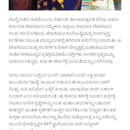
ಮೊನ್ನೆ ನಡೆದ ‘ಅರಿವೆಂಬುದು ಬಿಡುಗಡೆ’ ಘೋಷವಾಕ್ಯದಡಿ 8ನೆಯ ಅಖಿಲ
ಕರ್ನಾಟಕ ಲೇಖಕಿಯರ ಸಮ್ಮೇಳನ. ಆಶ್ರಯ: ಕರ್ನಾಟಕ ಲೇಖಕಿಯರ
ಸಂಘ (ರಿ) ಬೆಂಗಳೂರು. ಲೇಖಕಿಯರ ಕವಿಗೋಷ್ಟಿಯಲ್ಲಿ ವಾಚಿಸಲ್ಪಟ್ಟ
ಕವಿತೆಗಳು ಸಮೂಹ ಮಾಧ್ಯಮಗಳಲ್ಲಿ ಹರಿದಾಡಿ ಚರ್ಚೆಗೆ ಗ್ರಾಸವಾಯಿತು. ಆ
ಲೇಖಕಿಯರ ಮತ್ತು ಕವಿತೆಗಳ ಕುರಿತಾಗಿ ಫೇಸ್ಬುಕ್ನಲ್ಲಿ ಮಹಾಶಯರುಗಳು
ನೀಡಿದ ಕೀಳುಮಟ್ಟದ ಪ್ರತಿಕ್ರಿಯೆ[ಕಾಮೆಂಟ್ಸ್]ಗಳು ನಾಗರಿಕ ಪ್ರಜ್ಷೆಯನ್ನು
ನಾಚಿಸುವಂತಿದ್ದವು. ಅವು ಈ ಲೇಖನಕ್ಕೆ ಭೂಮಿಕೆಯನ್ನು ಒದಗಿಸಿದವು.
ನಾನು ಯಾರು? ಎಲ್ಲಿಂದ ಬಂದೆ? ಯಾಕಾಗಿ ಬಂದೆ? ಸತ್ತ ನಂತರ
ಮುಂದೇನು? ಹುಟ್ಟಿ-ಸಾಯುವ ನಡುವಿನ ಈ ಮೂರುದಿನದ ಬಾಳಿಗೆ
ಗೊತ್ತು-ಗುರಿ ಇದೆಯೇ? ಎಲ್ಲಿಗೆ ಪಯಣ, ಯಾವುದೋ ದಾರಿ? ಏಕಾಂಗಿ
ಸಂಚಾರಿ ಎಂಬ ಕವಿಭಾವದಂತೆ ; ಈ ರೀತಿಯ ತರ್ಕಕ್ಕೆ ನಿಲುಕದ ಅರ್ಥಕ್ಕೆ
ಸಿಲುಕದ ಅನೇಕ ಪ್ರಶ್ನೆಗಳನ್ನು ಸಂತ-ಮಹಾಂತರುಗಳನ್ನು ಬಹುವಾಗಿ
ಕಾಡಿದ್ದಿದೆ! ಇಂತಹ ಪ್ರಶೆಗಳಿಗೆ ಉತ್ತರ ಅರಸಿಕೊಂಡು ಸಿದ್ಧಾರ್ಥ ಹೆಂಡತಿ
ಮಕ್ಕಳು ಅರಮನೆಯ ಹಂಗನ್ನು ತೊರೆದು ರಾತ್ರೋರಾತ್ರಿ ಎದ್ದು ನಡೆದದ್ದು
ಮುಂದೆ ಬೋಧಿವೃಕ್ಷದ ಕೆಳಗೆ ಜ್ಞಾನೋದಯ ವಾಗಿ ಬುದ್ಧನಾಗಿ