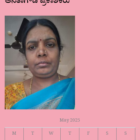
ಅನಿತಾಗೌಡ ಪ್ರಕಾಶಕರು
May 2025
M
T
W
T
F
S
S