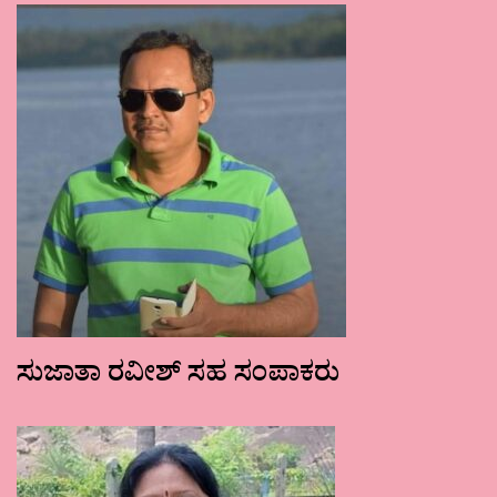
ಸುಜಾತಾ ರವೀಶ್ ಸಹ ಸಂಪಾಕರು