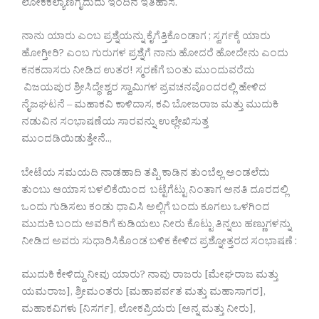
ಲೋಕಕಲ್ಯಾಣಗೈದುದು ಇಂದಿನ ಇತಿಹಾಸ.
ನಾನು ಯಾರು ಎಂಬ ಪ್ರಶ್ನೆಯನ್ನು ಕೈಗೆತ್ತಿಕೊಂಡಾಗ ; ಸ್ವರ್ಗಕ್ಕೆ ಯಾರು
ಹೋಗ್ತೀರಿ? ಎಂಬ ಗುರುಗಳ ಪ್ರಶ್ನೆಗೆ ನಾನು ಹೋದರೆ ಹೋದೇನು ಎಂದು
ಕನಕದಾಸರು ನೀಡಿದ ಉತರ! ಸ್ಮರಣೆಗೆ ಬಂತು ಮುಂದುವರೆದು
ವಿಜಯಪುರ ಶ್ರೀಸಿದ್ಧೇಶ್ವರ ಸ್ವಾಮಿಗಳ ಪ್ರವಚನವೊಂದರಲ್ಲಿ ಹೇಳಿದ
ನೈಜಘಟನೆ – ಮಹಾಕವಿ ಕಾಳಿದಾಸ, ಕವಿ ಬೋಜರಾಜ ಮತ್ತು ಮುದುಕಿ
ನಡುವಿನ ಸಂಭಾಷಣೆಯ ಸಾರವನ್ನು ಉಲ್ಲೇಖಿಸುತ್ತ
ಮುಂದಡಿಯಿಡುತ್ತೇನೆ..,
ಬೇಟೆಯ ಸಮಯದಿ ನಾಡಹಾದಿ ತಪ್ಪಿ ಕಾಡಿನ ತುಂಬೆಲ್ಲ ಅಂಡಲೆದು
ತುಂಬು ಆಯಾಸ ಬಳಲಿಕೆಯಿಂದ ಬಟ್ಟೆಗೆಟ್ಟು ನಿಂತಾಗ ಅನತಿ ದೂರದಲ್ಲಿ
ಒಂದು ಗುಡಿಸಲು ಕಂಡು ಧಾವಿಸಿ ಅಲ್ಲಿಗೆ ಬಂದು ಕೂಗಲು ಒಳಗಿಂದ
ಮುದುಕಿ ಬಂದು ಅವರಿಗೆ ಕುಡಿಯಲು ನೀರು ಕೊಟ್ಟು ತಿನ್ನಲು ಹಣ್ಣುಗಳನ್ನು
ನೀಡಿದ ಅವರು ಸುಧಾರಿಸಿಕೊಂಡ ಬಳಿಕ ಕೇಳಿದ ಪ್ರಶ್ನೋತ್ತರದ ಸಂಭಾಷಣೆ :
ಮುದುಕಿ ಕೇಳಿದ್ದು ನೀವು ಯಾರು? ನಾವು ರಾಜರು [ಮೇಘರಾಜ ಮತ್ತು
ಯಮರಾಜ], ಶ್ರೀಮಂತರು [ಮಹಾಪರ್ವತ ಮತ್ತು ಮಹಾಸಾಗರ],
ಮಹಾಕವಿಗಳು [ನಿಸರ್ಗ], ಲೋಕಪ್ರಿಯರು [ಅನ್ನ ಮತ್ತು ನೀರು],