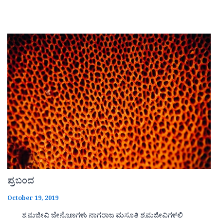
ಪ್ರಬಂದ
October 19, 2019
ಶ್ರಮಜೀವಿ ಜೇನ್ನೊಣಗಳು ನಾಗರಾಜ ಮಸೂತಿ ಶ್ರಮಜೀವಿಗಳಲ್ಲಿ