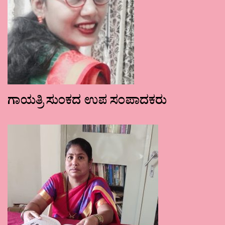
ಗಾಯತ್ರಿ ಸುಂಕದ ಉಪ ಸಂಪಾದಕರು