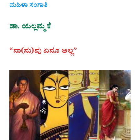
ಮಹಿಳಾ ಸಂಗಾತಿ
ಡಾ. ಯಲ್ಲಮ್ಮ ಕೆ
“ನಾ(ನು)ವು ಏನೂ ಅಲ್ಲ”