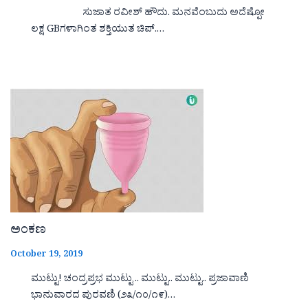
ಸುಜಾತ ರವೀಶ್ ಹೌದು. ಮನವೆಂಬುದು ಅದೆಷ್ಪೋ
ಲಕ್ಷ GBಗಳಾಗಿಂತ ಶಕ್ತಿಯುತ ಚಿಪ್.…
ಅಂಕಣ
October 19, 2019
ಮುಟ್ಟು! ಚಂದ್ರಪ್ರಭ ಮುಟ್ಟು .. ಮುಟ್ಟು.. ಮುಟ್ಟು.. ಪ್ರಜಾವಾಣಿ
ಭಾನುವಾರದ ಪುರವಣಿ (೨೩/೧೦/೧೯)…