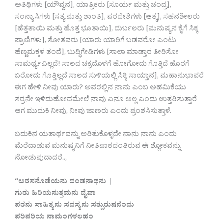
ಅತಿಥಿಗಳು [ಯೌವ್ವನ], ಯಾತ್ರಿಕರು [ಸೂರ್ಯ ಮತ್ತು ಚಂದ್ರ],
ಸಂನ್ಯಾಸಿಗಳು [ಸತ್ಯ ಮತ್ತು ಶಾಂತಿ], ಪರದೇಶಿಗಳು [ಆತ್ಮ], ಸಹನಶೀಲರು
[ಹೆತ್ತತಾಯಿ ಮತ್ತು ಹೊತ್ತ ಭೂತಾಯಿ], ದುರ್ಬಲರು [ಮನುಷ್ಯನ ಕೈಗೆ ಸಿಕ್ಕ
ಪ್ರಾಣಿಗಳು], ಸೋತವರು [ಯಾರು ಯಾರಿಗೆ ಬಡವರೋ ಎಂಟು
ಹೆಣ್ಣಮಕ್ಕಳ ತಂದೆ], ಬುದ್ಧಿಗೇಡಿಗಳು [ಸಾಲಾ ಮಾಡ್ತಾರ ತೀರಿಸೋ
ಸಾಮರ್ಥ್ಯವಿಲ್ಲದೆ! ಸಾಲದ ಚಕ್ರದೊಳಗೆ ಹೋಗೋದು ಗೊತ್ತಿದೆ ಹೊರಗೆ
ಬರೋದು ಗೊತ್ತಿಲ್ಲದೆ ಸಾಲದ ಸುಳಿಯಲ್ಲಿ ಸಿಕ್ಕಿ ಸಾಯ್ತಾನ], ಮಹಾನುಭಾವರೆ
ಈಗ ಹೇಳಿ ನೀವು ಯಾರು? ಅವರಲ್ಲಿನ ನಾನು ಎಂಬ ಅಹಮಿಕೆಯು
ಸರ್ರನೇ ಇಳಿದುಹೋದಮೇಲೆ ನಾವು ಏನೂ ಅಲ್ಲ ಎಂದು ಉತ್ತರಿಸುತ್ತಾರೆ
ಆಗ ಮುದುಕಿ ನೀವು, ನೀವು ಜಾಣರು ಎಂದು ಪ್ರಂಶಸಿಸುತ್ತಾಳೆ.
ಬದುಕಿನ ಯತಾರ್ಥವನ್ನು ಅರಿತುಕೊಳ್ಳದೇ ನಾನು ನಾನು ಎಂದು
ಮೆರೆದಾಡುವ ಮನುಷ್ಯನಿಗೆ ನೀತಿಪಾಠದಂತಿರುವ ಈ ಶ್ಲೋಕವನ್ನು
ನೋಡುವುದಾದರೆ..,
“ಅರಸನೊಡೆಯನು ದಂಡನಾಥನು |
ಗುರು ಹಿರಿಯನುತ್ತಮನು ದೈವಾ
ಪರನು ಸಾಹಿತ್ಯನು ಸದಸ್ಯನು ಸತ್ಪುರುಷನೆಂದು
ಪರಿಪರಿಯ ನಾಮಂಗಳಲಹಂ