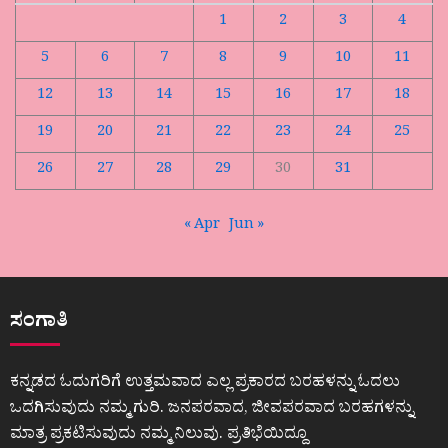
1
2
3
4
5
6
7
8
9
10
11
12
13
14
15
16
17
18
19
20
21
22
23
24
25
26
27
28
29
30
31
« Apr
Jun »
ಸಂಗಾತಿ
ಕನ್ನಡದ ಓದುಗರಿಗೆ ಉತ್ತಮವಾದ ಎಲ್ಲ ಪ್ರಕಾರದ ಬರಹಳನ್ನು ಓದಲು
ಒದಗಿಸುವುದು ನಮ್ಮ ಗುರಿ. ಜನಪರವಾದ, ಜೀವಪರವಾದ ಬರಹಗಳನ್ನು
ಮಾತ್ರ ಪ್ರಕಟಿಸುವುದು ನಮ್ಮ ನಿಲುವು. ಪ್ರತಿಭೆಯಿದ್ದೂ