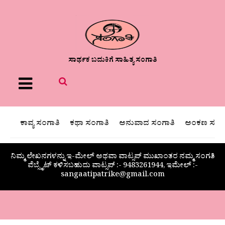
ಸಾರ್ಥಕ ಬದುಕಿಗೆ ಸಾಹಿತ್ಯ ಸಂಗಾತಿ
Menu
ಕಾವ್ಯ ಸಂಗಾತಿ
ಕಥಾ ಸಂಗಾತಿ
ಅನುವಾದ ಸಂಗಾತಿ
ಅಂಕಣ ಸಂಗಾ
ನಿಮ್ಮ ಲೇಖನಗಳನ್ನು ಇ-ಮೇಲ್ ಅಥವಾ ವಾಟ್ಸಪ್ ಮುಖಾಂತರ ನಮ್ಮ ಸಂಗತಿ
ವೆಬ್ಸೈಟ್ ಕಳಿಸಬಹುದು ವಾಟ್ಸಪ್‌ :- 9483261944, ಇಮೇಲ್ :-
sangaatipatrike@gmail.com