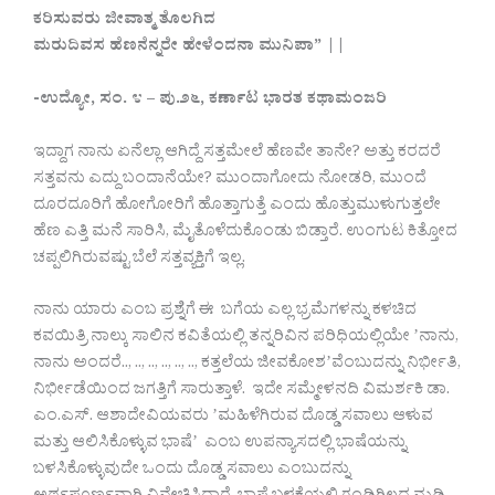
ಕರಿಸುವರು ಜೀವಾತ್ಮ ತೊಲಗಿದ
ಮರುದಿವಸ ಹೆಣನೆನ್ನರೇ ಹೇಳೆಂದನಾ ಮುನಿಪಾ” ||
-ಉದ್ಯೋ, ಸಂ. ೪ – ಪು.೨೬, ಕರ್ಣಾಟ ಭಾರತ ಕಥಾಮಂಜರಿ
ಇದ್ದಾಗ ನಾನು ಏನೆಲ್ಲಾ ಆಗಿದ್ದೆ ಸತ್ತಮೇಲೆ ಹೆಣವೇ ತಾನೇ? ಅತ್ತು ಕರದರೆ
ಸತ್ತವನು ಎದ್ದು ಬಂದಾನೆಯೇ? ಮುಂದಾಗೋದು ನೋಡರಿ, ಮುಂದೆ
ದೂರದೂರಿಗೆ ಹೋಗೋರಿಗೆ ಹೊತ್ತಾಗುತ್ತೆ ಎಂದು ಹೊತ್ತುಮುಳುಗುತ್ತಲೇ
ಹೆಣ ಎತ್ತಿ ಮನೆ ಸಾರಿಸಿ, ಮೈತೊಳೆದುಕೊಂಡು ಬಿಡ್ತಾರೆ. ಉಂಗುಟ ಕಿತ್ತೋದ
ಚಪ್ಪಲಿಗಿರುವಷ್ಟು ಬೆಲೆ ಸತ್ತವ್ಯಕ್ತಿಗೆ ಇಲ್ಲ.
ನಾನು ಯಾರು ಎಂಬ ಪ್ರಶ್ನೆಗೆ ಈ ಬಗೆಯ ಎಲ್ಲ ಭ್ರಮೆಗಳನ್ನು ಕಳಚಿದ
ಕವಯಿತ್ರಿ ನಾಲ್ಕು ಸಾಲಿನ ಕವಿತೆಯಲ್ಲಿ ತನ್ನರಿವಿನ ಪರಿಧಿಯಲ್ಲಿಯೇ ʼನಾನು,
ನಾನು ಅಂದರೆ.., .., .., .., .., .., ಕತ್ತಲೆಯ ಜೀವಕೋಶʼವೆಂಬುದನ್ನು ನಿರ್ಭೀತಿ,
ನಿರ್ಭೀಡೆಯಿಂದ ಜಗತ್ತಿಗೆ ಸಾರುತ್ತಾಳೆ. ಇದೇ ಸಮ್ಮೇಳನದಿ ವಿಮರ್ಶಕಿ ಡಾ.
ಎಂ.ಎಸ್. ಆಶಾದೇವಿಯವರು ʼಮಹಿಳೆಗಿರುವ ದೊಡ್ಡ ಸವಾಲು ಆಳುವ
ಮತ್ತು ಆಲಿಸಿಕೊಳ್ಳುವ ಭಾಷೆʼ ಎಂಬ ಉಪನ್ಯಾಸದಲ್ಲಿ ಭಾಷೆಯನ್ನು
ಬಳಸಿಕೊಳ್ಳುವುದೇ ಒಂದು ದೊಡ್ಡ ಸವಾಲು ಎಂಬುದನ್ನು