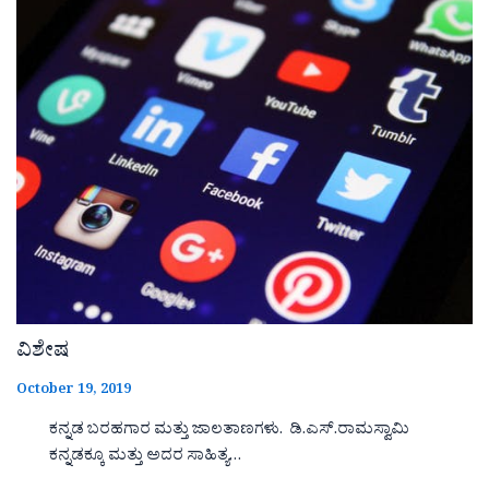
ವಿಶೇಷ
October 19, 2019
ಕನ್ನಡ ಬರಹಗಾರ ಮತ್ತು ಜಾಲತಾಣಗಳು. ಡಿ.ಎಸ್.ರಾಮಸ್ವಾಮಿ
ಕನ್ನಡಕ್ಕೂ ಮತ್ತು ಅದರ ಸಾಹಿತ್ಯ…