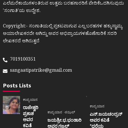
ಎಲೆಮರೆಕಾಯಿಗಳಂತಿರುವ ಉತ್ತಮ ಬರಹಗಾರರಿಗೆ ವೇದಿಕೆಒದಗಿಸುವುದು
ʼಸಂಗಾತಿʼಯ ಉದ್ದೇಶ.
Copyright:- ಸಂಗಾತಿಯಲ್ಲಿ ಪ್ರಕಟವಾಗುವ ಎಲ್ಲ ಬರಹಗಳ ಹಕ್ಕುಸ್ವಾಮ್ಯ
ಆಯಾಲೇಖಕರದೇ ಆಗಿದ್ದು ಅವರ ಅಭಿಪ್ರಾಯಗಳಹೊಣೆಗಾರಿಕೆ ಸದರಿ
ಲೇಖಕರದೆ ಆಗಿರುತ್ತದೆ
7019100351
sangaatipatrike@gmail.com
Posts Lists
ಕಾವ್ಯಯಾನ
ಕಾವ್ಯಯಾನ
ರಾಜೇಶ್ವರಿ
ಕಾವ್ಯಯಾನ
ಗಝಲ್
ಪ್ರಕಾಶ
ಎನ್.ಜಯಚಂದ್ರನ್
ಅವರ
ಜಯಶ್ರೀ.ಭ.ಭಂಡಾರಿ
ಅವರ ಕವಿತೆ
ಕವಿತೆ
ಅವರ ಗಜಲ್
“ಧರೆಯ