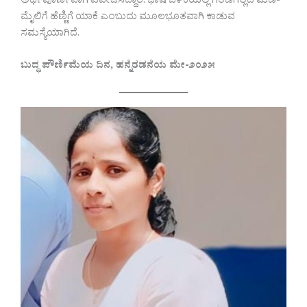
ಅರ್ಥಪೂರ್ಣವಾಗಿ ವಿವೇಚಿಸಿದ್ದಾರೆ. ಭಾಷೆ ಬಳಕೆಯಲ್ಲಿ ಗಂಡಿಗಿಲ್ಲದ ಮಡಿ-
ಮೈಲಿಗೆ ಹೆಣ್ಣಿಗೆ ಯಾಕೆ ಎಂಬುದು ಮೂಲಭೂತವಾಗಿ ಕಾಡುವ
ಸಮಸ್ಯೆಯಾಗಿದೆ.
ಬುದ್ಧ ಪೌರ್ಣಿಮೆಯ ದಿನ, ಹನ್ನೆರಡನೆಯ ಮೇ-೨೦೨೫