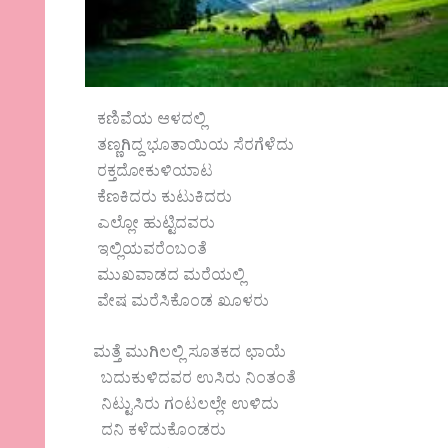
ಕಣಿವೆಯ ಆಳದಲ್ಲಿ
ತಣ್ಣಗಿದ್ದ ಭೂತಾಯಿಯ ಸೆರಗೆಳೆದು
ರಕ್ತದೋಕುಳಿಯಾಟ
ಕೆಣಕಿದರು ಕುಟುಕಿದರು
ಎಲ್ಲೋ ಹುಟ್ಟಿದವರು
ಇಲ್ಲಿಯವರೆಂಬಂತೆ
ಮುಖವಾಡದ ಮರೆಯಲ್ಲಿ
ವೇಷ ಮರೆಸಿಕೊಂಡ ಖೂಳರು
ಮತ್ತೆ ಮುಗಿಲಲ್ಲಿ ಸೂತಕದ ಛಾಯೆ
ಬದುಕುಳಿದವರ ಉಸಿರು ನಿಂತಂತೆ
ನಿಟ್ಟುಸಿರು ಗಂಟಲಲ್ಲೇ ಉಳಿದು
ದನಿ ಕಳೆದುಕೊಂಡರು