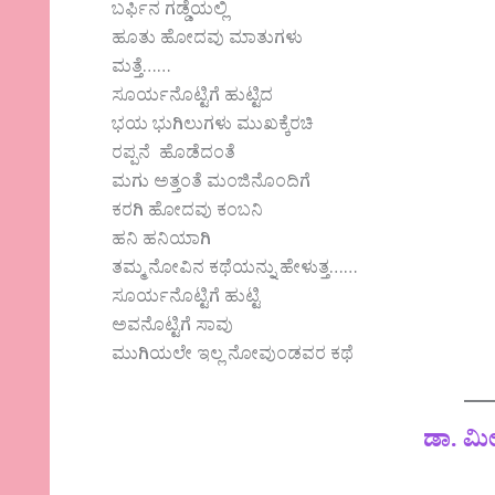
ಬರ್ಫಿನ ಗಡ್ಡೆಯಲ್ಲಿ
ಹೂತು ಹೋದವು ಮಾತುಗಳು
ಮತ್ತೆ……
ಸೂರ್ಯನೊಟ್ಟಿಗೆ ಹುಟ್ಟಿದ
ಭಯ ಭುಗಿಲುಗಳು ಮುಖಕ್ಕೆರಚಿ
ರಪ್ಪನೆ ಹೊಡೆದಂತೆ
ಮಗು ಅತ್ತಂತೆ ಮಂಜಿನೊಂದಿಗೆ
ಕರಗಿ ಹೋದವು ಕಂಬನಿ
ಹನಿ ಹನಿಯಾಗಿ
ತಮ್ಮ ನೋವಿನ ಕಥೆಯನ್ನು ಹೇಳುತ್ತ……
ಸೂರ್ಯನೊಟ್ಟಿಗೆ ಹುಟ್ಟಿ
ಅವನೊಟ್ಟಿಗೆ ಸಾವು
ಮುಗಿಯಲೇ ಇಲ್ಲ ನೋವುಂಡವರ ಕಥೆ
ಡಾ. ಮೀ