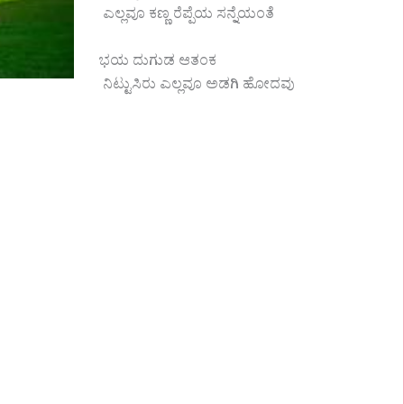
ಎಲ್ಲವೂ ಕಣ್ಣ ರೆಪ್ಪೆಯ ಸನ್ನೆಯಂತೆ
ಭಯ ದುಗುಡ ಆತಂಕ
ನಿಟ್ಟುಸಿರು ಎಲ್ಲವೂ ಅಡಗಿ ಹೋದವು