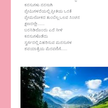
ಕನಸುಗಳು ನನಸಾಗಿ
ಪ್ರೇಮಿಗಳದೆಯಲ್ಲಿ ಪ್ರೀತಿಯ ಒರತೆ
ಪ್ರೇಮಲೋಕದ ತುಂಬೆಲ್ಲ ಒಲವ ಸಿಂಚನ
ಕ್ಷಣದಲ್ಲೇ…….
ಬರಸಿಡಿಲೊಂದು ಎದೆ ಸೀಳಿ
ಕನಸುಗಳೊಡೆದು
ಸ್ವರ್ಗದಲ್ಲಿ ವಿಹರಿಸುವ ಮನಸುಗಳ
ಶವಯಾತ್ರೆಯ ಮೆರವಣಿಗೆ……