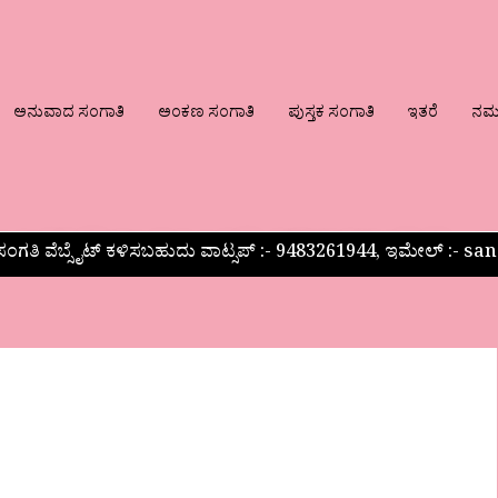
ಅನುವಾದ ಸಂಗಾತಿ
ಅಂಕಣ ಸಂಗಾತಿ
ಪುಸ್ತಕ ಸಂಗಾತಿ
ಇತರೆ
ನಮ್ಮ
ಂಗತಿ ವೆಬ್ಸೈಟ್ ಕಳಿಸಬಹುದು ವಾಟ್ಸಪ್‌ :- 9483261944, ಇಮೇಲ್ :-