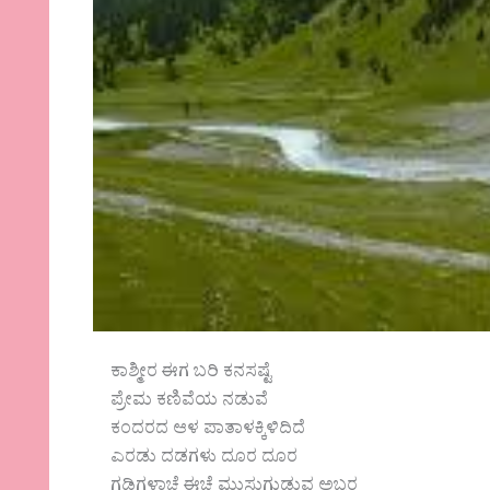
ಕಾಶ್ಮೀರ ಈಗ ಬರಿ ಕನಸಷ್ಟೆ
ಪ್ರೇಮ ಕಣಿವೆಯ ನಡುವೆ
ಕಂದರದ ಆಳ ಪಾತಾಳಕ್ಕಿಳಿದಿದೆ
ಎರಡು ದಡಗಳು ದೂರ ದೂರ
ಗಡಿಗಳಾಚೆ ಈಚೆ ಮುಸುಗುಡುವ ಅಬ್ಬರ