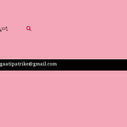
 ಬಗ್ಗೆ
 sangaatipatrike@gmail.com