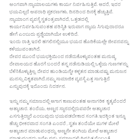
ಅಂಗವಾಗಿ ನ್ಯಾಯಾಲಯಗಳು ಕಾರ್ಯ ನಿರ್ವಹಿಸುತ್ತಿವೆ. ಆದರೆ, ಇದರ
ಭಯವಿಲ್ಲದೆ ಅಪರಾಧಿ ಪ್ರಕರಣಗಳು, ದಿನದಿಂದ ದಿನಕ್ಕೆ ಹೆಚ್ಚುತ್ತಿವೆ.
ನ್ಯಾಯಾಂಗ ವ್ಯವಸ್ಥೆ ಸ್ವತಂತ್ರವಾಗಿರದೆ, ಒತ್ತಡದಲ್ಲಿ
ಕಾರ್ಯನಿರ್ವಹಿಸುವಂತಹ ಪರಿಸ್ಥಿತಿ ಇರುವಾಗ ನ್ಯಾಯ ಸಿಗುವುದಾದರೂ
ಹೇಗೆ ಎಂಬುದು ಪ್ರಶ್ನೆಯಾಗಿಯೇ ಉಳಿದಿದೆ.
ಇಂದು ರಾತ್ರಿ ಇರಲಿ ಹಗಲಿನಲ್ಲಿಯೂ ಭಯದ ಹೊದಿಕೆಯಲ್ಲೇ ಜೀವನವನ್ನು
ಕಳೆಯುವಂತಾಗಿದೆ.
ದೇವರ ಮುಂದೆ ಭಯಭಕ್ತಿಯಿಂದ ನಡೆದುಕೊಳ್ಳುವಂತಹ ಮನುಷ್ಯ
ದೇವಾಲಯದ ಹೊರಗೆ ಬಂದರೆ ತನ್ನ ನಡೆನುಡಿಯಲ್ಲಿ ಒಳ್ಳೆಯ ಗುಣಗಳನ್ನು
ಬೆಳೆಸಿಕೊಳ್ಳುತ್ತಿಲ್ಲ. ದೇವರ ಹುಂಡಿಯನ್ನೇ ಕಳ್ಳತನ ಮಾಡುವಷ್ಟು ಮನುಜನ
ಮನಸ್ಸು ವಿಕೃತವಾಗಿದೆ.ನಮ್ಮ ಸಾಮಾಜಿಕ ವ್ಯವಸ್ಥೆ ಎತ್ತ ಸಾಗುತ್ತಿದೆ
ಎನ್ನುವುದಕ್ಕೆ ಇದೊಂದು ನಿದರ್ಶನ.
ಇನ್ನು ನಮ್ಮ ಸಮಾಜದಲ್ಲಿ ಆಗಾಗ ಕಾಣುವಂತಹ ಅನಾಗರಿಕ ಕೃತ್ಯವೆಂದರೆ
ಅತ್ಯಾಚಾರ. ತಂದೆಯ, ಅಣ್ಣನ ಸ್ಥಾನದಲ್ಲಿರುವವರೇ ಅತ್ಯಾಚಾರ
ಎಸಗುತ್ತಿದ್ದಾರೆ ಎಂಬುವುದು ಭಯಪಡಬೇಕಾದ ಸಂಗತಿ.ಇದಕ್ಕಿಂತ ಇನ್ನೂ
ಹೆಚ್ಚು ಭೀಕರವಾದ ಸಂಗತಿ ಎಂದರೆ , ಸ್ವತಃ ತಂದೆಯೇ ಮಗಳ ಮೇಲೆ
ಅತ್ಯಾಚಾರ ಮಾಡುವಂಥದ್ದು, ಅಣ್ಣನೇ ತಂಗಿಯ ಮೇಲೆ ಅತ್ಯಾಚಾರ