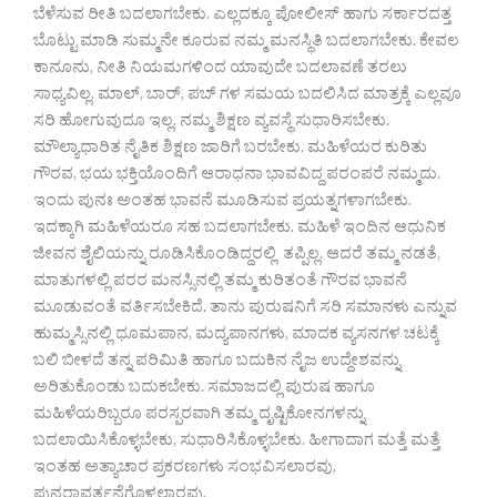
ಬೆಳೆಸುವ ರೀತಿ ಬದಲಾಗಬೇಕು. ಎಲ್ಲದಕ್ಕೂ ಪೋಲೀಸ್ ಹಾಗು ಸರ್ಕಾರದತ್ತ
ಬೊಟ್ಟು ಮಾಡಿ ಸುಮ್ಮನೇ ಕೂರುವ ನಮ್ಮ ಮನಸ್ಥಿತಿ ಬದಲಾಗಬೇಕು. ಕೇವಲ
ಕಾನೂನು, ನೀತಿ ನಿಯಮಗಳಿಂದ ಯಾವುದೇ ಬದಲಾವಣೆ ತರಲು
ಸಾಧ್ಯವಿಲ್ಲ. ಮಾಲ್, ಬಾರ್, ಪಬ್ ಗಳ ಸಮಯ ಬದಲಿಸಿದ ಮಾತ್ರಕ್ಕೆ ಎಲ್ಲವೂ
ಸರಿ ಹೋಗುವುದೂ ಇಲ್ಲ. ನಮ್ಮ ಶಿಕ್ಷಣ ವ್ಯವಸ್ಥೆ ಸುಧಾರಿಸಬೇಕು.
ಮೌಲ್ಯಾಧಾರಿತ ನೈತಿಕ ಶಿಕ್ಷಣ ಜಾರಿಗೆ ಬರಬೇಕು. ಮಹಿಳೆಯರ ಕುರಿತು
ಗೌರವ, ಭಯ ಭಕ್ತಿಯೊಂದಿಗೆ ಆರಾಧನಾ ಭಾವವಿದ್ದ ಪರಂಪರೆ ನಮ್ಮದು.
ಇಂದು ಪುನಃ ಅಂತಹ ಭಾವನೆ ಮೂಡಿಸುವ ಪ್ರಯತ್ನಗಳಾಗಬೇಕು.
ಇದಕ್ಕಾಗಿ ಮಹಿಳೆಯರೂ ಸಹ ಬದಲಾಗಬೇಕು. ಮಹಿಳೆ ಇಂದಿನ ಆಧುನಿಕ
ಜೀವನ ಶೈಲಿಯನ್ನು ರೂಡಿಸಿಕೊಂಡಿದ್ದರಲ್ಲಿ ತಪ್ಪಿಲ್ಲ. ಆದರೆ ತಮ್ಮ ನಡತೆ,
ಮಾತುಗಳಲ್ಲಿ ಪರರ ಮನಸ್ಸಿನಲ್ಲಿ ತಮ್ಮ ಕುರಿತಂತೆ ಗೌರವ ಭಾವನೆ
ಮೂಡುವಂತೆ ವರ್ತಿಸಬೇಕಿದೆ. ತಾನು ಪುರುಷನಿಗೆ ಸರಿ ಸಮಾನಳು ಎನ್ನುವ
ಹುಮ್ಮಸ್ಸಿನಲ್ಲಿ ಧೂಮಪಾನ, ಮದ್ಯಪಾನಗಳು, ಮಾದಕ ವ್ಯಸನಗಳ ಚಟಕ್ಕೆ
ಬಲಿ ಬೀಳದೆ ತನ್ನ ಪರಿಮಿತಿ ಹಾಗೂ ಬದುಕಿನ ನೈಜ ಉದ್ದೇಶವನ್ನು
ಅರಿತುಕೊಂಡು ಬದುಕಬೇಕು. ಸಮಾಜದಲ್ಲಿ ಪುರುಷ ಹಾಗೂ
ಮಹಿಳೆಯರಿಬ್ಬರೂ ಪರಸ್ಪರವಾಗಿ ತಮ್ಮ ದೃಷ್ಟಿಕೋನಗಳನ್ನು
ಬದಲಾಯಿಸಿಕೊಳ್ಳಬೇಕು, ಸುಧಾರಿಸಿಕೊಳ್ಳಬೇಕು. ಹೀಗಾದಾಗ ಮತ್ತೆ ಮತ್ತೆ
ಇಂತಹ ಅತ್ಯಾಚಾರ ಪ್ರಕರಣಗಳು ಸಂಭವಿಸಲಾರವು,
ಪುನರಾವರ್ತನೆಗೊಳ್ಳಲಾರವು.