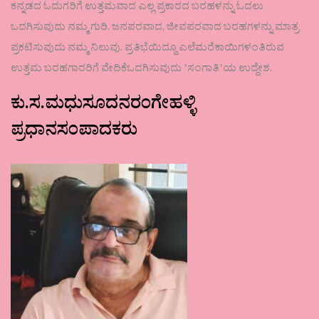
ಕನ್ನಡದ ಓದುಗರಿಗೆ ಉತ್ತಮವಾದ ಎಲ್ಲ ಪ್ರಕಾರದ ಬರಹಳನ್ನು ಓದಲು
ಒದಗಿಸುವುದು ನಮ್ಮ ಗುರಿ. ಜನಪರವಾದ, ಜೀವಪರವಾದ ಬರಹಗಳನ್ನು ಮಾತ್ರ
ಪ್ರಕಟಿಸುವುದು ನಮ್ಮ ನಿಲುವು. ಪ್ರತಿಭೆಯಿದ್ದೂ ಎಲೆಮರೆಕಾಯಿಗಳಂತಿರುವ
ಉತ್ತಮ ಬರಹಗಾರರಿಗೆ ವೇದಿಕೆಒದಗಿಸುವುದು ʼಸಂಗಾತಿʼಯ ಉದ್ದೇಶ.
ಕು.ಸ.ಮಧುಸೂದನರಂಗೇಹಳ್ಳಿ
ಪ್ರಧಾನಸಂಪಾದಕರು