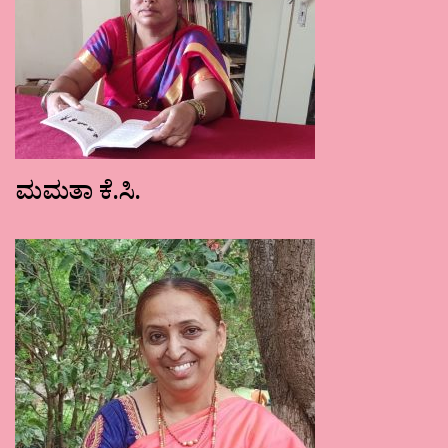
ಮಮತಾ ಕೆ.ಸಿ.