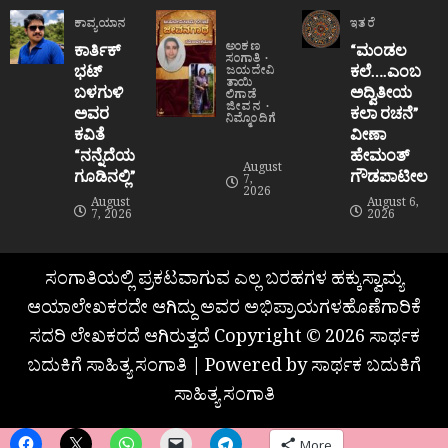
ಕಾವ್ಯಯಾನ
ಇತರೆ
ಅಂಕಣ
ಕಾರ್ತಿಕ್
“ಮಂಡಲ
ಸಂಗಾತಿ
ಭಟ್
ಕಲೆ….ಎಂಬ
ಜಯದೇವಿ
ತಾಯಿ
ಬಳಗುಳಿ
ಅದ್ವಿತೀಯ
ಲಿಗಾಡೆ
ಜೀವನ
ಅವರ
ಕಲಾ ರಚನೆ”‌
ನಿಮ್ಮೊಂದಿಗೆ
ಕವಿತೆ
ವೀಣಾ
“ನನ್ನೆದೆಯ
ಹೇಮಂತ್‌
August
ಗೂಡಿನಲ್ಲಿ”
ಗೌಡಪಾಟೀಲ
7,
2026
August
August 6,
7, 2026
2026
ಸಂಗಾತಿಯಲ್ಲಿ ಪ್ರಕಟವಾಗುವ ಎಲ್ಲ ಬರಹಗಳ ಹಕ್ಕುಸ್ವಾಮ್ಯ
ಆಯಾಲೇಖಕರದೇ ಆಗಿದ್ದು ಅವರ ಅಭಿಪ್ರಾಯಗಳಹೊಣೆಗಾರಿಕೆ
ಸದರಿ ಲೇಖಕರದೆ ಆಗಿರುತ್ತದೆ Copyright © 2026 ಸಾರ್ಥಕ
ಬದುಕಿಗೆ ಸಾಹಿತ್ಯ ಸಂಗಾತಿ | Powered by ಸಾರ್ಥಕ ಬದುಕಿಗೆ
ಸಾಹಿತ್ಯ ಸಂಗಾತಿ
More