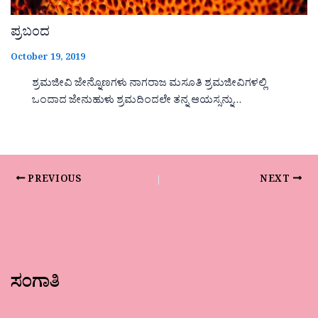
ಪ್ರಬಂದ
October 19, 2019
ಶ್ರಮಜೀವಿ ಜೇನ್ನೊಣಗಳು ನಾಗರಾಜ ಮಸೂತಿ ಶ್ರಮಜೀವಿಗಳಲ್ಲಿ
ಒಂದಾದ ಜೇನುಹುಳು ಶ್ರಮದಿಂದಲೇ ತನ್ನ ಆಯಸ್ಸನ್ನು…
PREVIOUS
NEXT
ಸಂಗಾತಿ