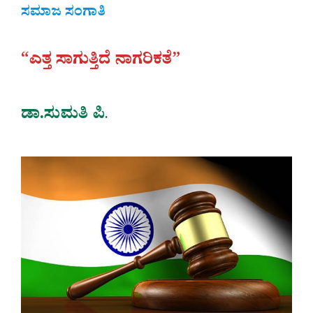
ಸಮಾಜ ಸಂಗಾತಿ
“ಎತ್ತ ಸಾಗುತ್ತಿದೆ ನಾಗರಿಕತೆ”
ಡಾ.ಸುಮತಿ ಪಿ
.