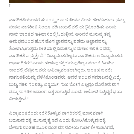
I
ನಾಗರಿಕತೆಯೆಂದರೆ ಸುಸಂಸ್ಕೃತವಾದ ಜೀವನವೆಂದು ಹೇಳಬಹುದು. ನಮ್ಮ
ದೇಶದ ನಾಗರಿಕತೆ ಸಿಂಧೂ ನದಿ ಬಯಲಿನಲ್ಲಿ ಹುಟ್ಟಿಕೊಂಡಿತು ಎಂದು
ನಾವು ಭಾರತದ ಇತಿಹಾಸದಲ್ಲಿ ಓದುತ್ತೇವೆ. ಅಂದರೆ ಮನುಷ್ಯ ತನ್ನ
ಅನುಭವದಿಂದ ಹೊಸ ಹೊಸ ಜ್ಞಾನವನ್ನು ಪಡೆದು ಅಜ್ಞಾನವನ್ನು
ತೊಲಗಿಸಿ,ಉತ್ತಮ ರೀತಿಯಲ್ಲಿ ಬದುಕನ್ನು ಬದುಕಲು ಕಲಿತ.ಇದನ್ನು
ನಾಗರಿಕತೆ ಎನ್ನುತ್ತೇವೆ. “ವಿದ್ಯಾವಂತರೆಲ್ಲರೂ ನಾಗರಿಕರು,ಅವಿದ್ಯಾವಂತರು
ಅನಾಗರಿಕರು”ಎಂದು ಹೇಳುವುದಕ್ಕೆ ಬರುವುದಿಲ್ಲ.ಏಕೆಂದರೆ ಹಿಂದಿನ
ಕಾಲದಲ್ಲಿ ಹೆಚ್ಚಿನ ಜನರು ಅವಿದ್ಯಾವಂತರಾಗಿದ್ದರು. ಅಂತಹ ಜನರೇ
ನಾಗರಿಕತೆಯನ್ನು ಬೆಳೆಸಿಕೊಂಡವರು. ಆದರೆ ಇಂದಿನ ಸಮಾಜದಲ್ಲಿ ವಿದ್ಯೆ,
ಬುದ್ಧಿ, ಸಕಲ ಸಂಪತ್ತು, ಐಶ್ವರ್ಯ, ಸುಖ ಭೋಗ ಎಲ್ಲವೂ ದೊರೆತಿರುವಾಗ
ನಮ್ಮ ನಾಗರಿಕ ಜನಾಂಗ ಎತ್ತ ಸಾಗುತ್ತಿದೆ ಎಂದು ಆಲೋಚಿಸುತ್ತಿದ್ದರೆ ಭಯ
ಬೀಳುತ್ತೇವೆ.!
ವಿದ್ಯಾವಂತರೆಂದು ಕರೆಸಿಕೊಳ್ಳುವ ನಾಗರಿಕರಲ್ಲಿ ಮಾನವನಾಗಿ
ಬದುಕುವುದಕ್ಕೆ, ಮನುಷ್ಯತ್ವ ಇದೆ ಎಂದು ತೋರಿಸಿಕೊಳ್ಳುವುದಕ್ಕೆ,
ಬೇಕಾಗುವಂತಹ ಮೂಲಭೂತ ಮಾನವೀಯ ಗುಣಗಳೇ ಕಾಣಸಿಗದೆ,