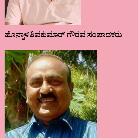
ಹೊನ್ನಾಳಿಶಿವಕುಮಾರ್ ಗೌರವ ಸಂಪಾದಕರು