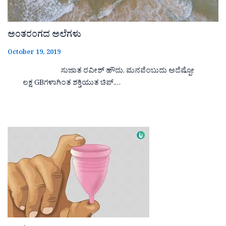
ಅಂತರಂಗದ ಅಲೆಗಳು
October 19, 2019
ಸುಜಾತ ರವೀಶ್ ಹೌದು. ಮನವೆಂಬುದು ಅದೆಷ್ಪೋ
ಲಕ್ಷ GBಗಳಾಗಿಂತ ಶಕ್ತಿಯುತ ಚಿಪ್.…