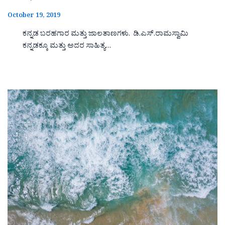
October 19, 2019
ಕನ್ನಡ ಬರಹಗಾರ ಮತ್ತು ಜಾಲತಾಣಗಳು. ಡಿ.ಎಸ್.ರಾಮಸ್ವಾಮಿ
ಕನ್ನಡಕ್ಕೂ ಮತ್ತು ಅದರ ಸಾಹಿತ್ಯ…