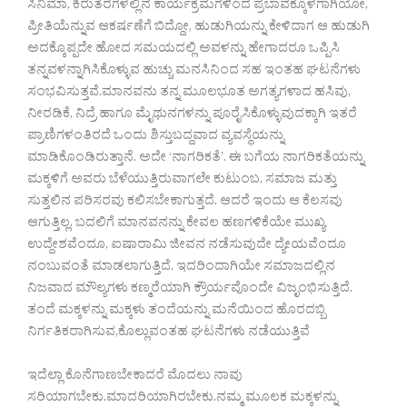
ಸಿನಿಮಾ, ಕಿರುತೆರೆಗಳಲ್ಲಿನ ಕಾರ್ಯಕ್ರಮಗಳಿಂದ ಪ್ರಬಾವಕ್ಕೊಳಗಾಗಿಯೋ,
ಪ್ರೀತಿಯೆನ್ನುವ ಆಕರ್ಷಣೆಗೆ ಬಿದ್ದೋ, ಹುಡುಗಿಯನ್ನು ಕೇಳಿದಾಗ ಆ ಹುಡುಗಿ
ಅದಕ್ಕೊಪ್ಪದೇ ಹೋದ ಸಮಯದಲ್ಲಿ ಅವಳನ್ನು ಹೇಗಾದರೂ ಒಪ್ಪಿಸಿ
ತನ್ನವಳನ್ನಾಗಿಸಿಕೊಳ್ಳುವ ಹುಚ್ಚು ಮನಸಿನಿಂದ ಸಹ ಇಂತಹ ಘಟನೆಗಳು
ಸಂಭವಿಸುತ್ತವೆ.ಮಾನವನು ತನ್ನ ಮೂಲಭೂತ ಅಗತ್ಯಗಳಾದ ಹಸಿವು,
ನೀರಡಿಕೆ, ನಿದ್ರೆ ಹಾಗೂ ಮೈಥುನಗಳನ್ನು ಪೂರೈಸಿಕೊಳ್ಳುವುದಕ್ಕಾಗಿ ಇತರೆ
ಪ್ರಾಣಿಗಳಂತಿರದೆ ಒಂದು ಶಿಸ್ತುಬದ್ದವಾದ ವ್ಯವಸ್ಥೆಯನ್ನು
ಮಾಡಿಕೊಂಡಿರುತ್ತಾನೆ. ಅದೇ ‘ನಾಗರಿಕತೆ’. ಈ ಬಗೆಯ ನಾಗರಿಕತೆಯನ್ನು
ಮಕ್ಕಳಿಗೆ ಅವರು ಬೆಳೆಯುತ್ತಿರುವಾಗಲೇ ಕುಟುಂಬ, ಸಮಾಜ ಮತ್ತು
ಸುತ್ತಲಿನ ಪರಿಸರವು ಕಲಿಸಬೇಕಾಗುತ್ತದೆ. ಆದರೆ ಇಂದು ಆ ಕೆಲಸವು
ಆಗುತ್ತಿಲ್ಲ. ಬದಲಿಗೆ ಮಾನವನನ್ನು ಕೇವಲ ಹಣಗಳಿಕೆಯೇ ಮುಖ್ಯ
ಉದ್ದೇಶವೆಂದೂ, ಐಷಾರಾಮಿ ಜೀವನ ನಡೆಸುವುದೇ ದ್ಯೇಯವೆಂದೂ
ನಂಬುವಂತೆ ಮಾಡಲಾಗುತ್ತಿದೆ. ಇದರಿಂದಾಗಿಯೇ ಸಮಾಜದಲ್ಲಿನ
ನಿಜವಾದ ಮೌಲ್ಯಗಳು ಕಣ್ಮರೆಯಾಗಿ ಕ್ರೌರ್ಯವೊಂದೇ ವಿಜೃಂಭಿಸುತ್ತಿದೆ.
ತಂದೆ ಮಕ್ಕಳನ್ನು ಮಕ್ಕಳು ತಂದೆಯನ್ನು ಮನೆಯಿಂದ ಹೊರದಬ್ಬಿ
ನಿರ್ಗತಿಕರಾಗಿಸುವ,ಕೊಲ್ಲುವಂತಹ ಘಟನೆಗಳು ನಡೆಯುತ್ತಿವೆ
ಇದೆಲ್ಲಾ ಕೊನೆಗಾಣಬೇಕಾದರೆ ಮೊದಲು ನಾವು
ಸರಿಯಾಗಬೇಕು.ಮಾದರಿಯಾಗಿರಬೇಕು.ನಮ್ಮ ಮೂಲಕ ಮಕ್ಕಳನ್ನು