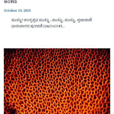
ಅಂಕಣ
October 19, 2019
ಮುಟ್ಟು! ಚಂದ್ರಪ್ರಭ ಮುಟ್ಟು .. ಮುಟ್ಟು.. ಮುಟ್ಟು.. ಪ್ರಜಾವಾಣಿ
ಭಾನುವಾರದ ಪುರವಣಿ (೨೩/೧೦/೧೯)…