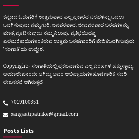
ಕನ್ನಡದ ಓದುಗರಿಗೆ ಉತ್ತಮವಾದ ಎಲ್ಲ ಪ್ರಕಾರದ ಬರಹಳನ್ನು ಓದಲು
ಒದಗಿಸುವುದು ನಮ್ಮ ಗುರಿ. ಜನಪರವಾದ, ಜೀವಪರವಾದ ಬರಹಗಳನ್ನು
ಮಾತ್ರ ಪ್ರಕಟಿಸುವುದು ನಮ್ಮ ನಿಲುವು. ಪ್ರತಿಭೆಯಿದ್ದೂ
ಎಲೆಮರೆಕಾಯಿಗಳಂತಿರುವ ಉತ್ತಮ ಬರಹಗಾರರಿಗೆ ವೇದಿಕೆಒದಗಿಸುವುದು
ʼಸಂಗಾತಿʼಯ ಉದ್ದೇಶ.
Copyright:- ಸಂಗಾತಿಯಲ್ಲಿ ಪ್ರಕಟವಾಗುವ ಎಲ್ಲ ಬರಹಗಳ ಹಕ್ಕುಸ್ವಾಮ್ಯ
ಆಯಾಲೇಖಕರದೇ ಆಗಿದ್ದು ಅವರ ಅಭಿಪ್ರಾಯಗಳಹೊಣೆಗಾರಿಕೆ ಸದರಿ
ಲೇಖಕರದೆ ಆಗಿರುತ್ತದೆ
7019100351
sangaatipatrike@gmail.com
Posts Lists