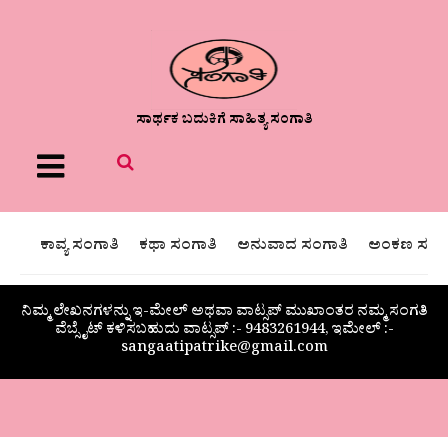
ಸಾರ್ಥಕ ಬದುಕಿಗೆ ಸಾಹಿತ್ಯ ಸಂಗಾತಿ
Menu
ಕಾವ್ಯ ಸಂಗಾತಿ
ಕಥಾ ಸಂಗಾತಿ
ಅನುವಾದ ಸಂಗಾತಿ
ಅಂಕಣ ಸಂಗಾ
ನಿಮ್ಮ ಲೇಖನಗಳನ್ನು ಇ-ಮೇಲ್ ಅಥವಾ ವಾಟ್ಸಪ್ ಮುಖಾಂತರ ನಮ್ಮ ಸಂಗತಿ
ವೆಬ್ಸೈಟ್ ಕಳಿಸಬಹುದು ವಾಟ್ಸಪ್‌ :- 9483261944, ಇಮೇಲ್ :-
sangaatipatrike@gmail.com