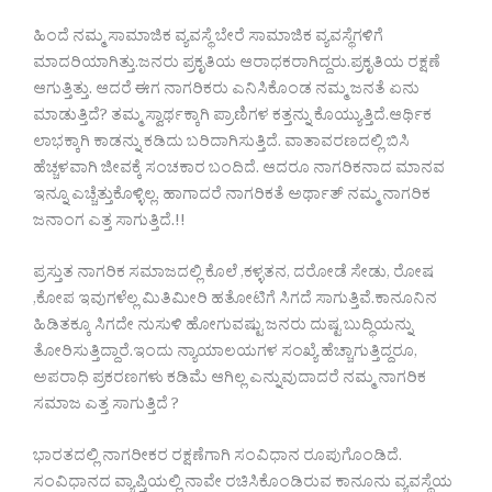
ಹಿಂದೆ ನಮ್ಮ ಸಾಮಾಜಿಕ ವ್ಯವಸ್ಥೆ ಬೇರೆ ಸಾಮಾಜಿಕ ವ್ಯವಸ್ಥೆಗಳಿಗೆ
ಮಾದರಿಯಾಗಿತ್ತು.ಜನರು ಪ್ರಕೃತಿಯ ಆರಾಧಕರಾಗಿದ್ದರು.ಪ್ರಕೃತಿಯ ರಕ್ಷಣೆ
ಆಗುತ್ತಿತ್ತು. ಆದರೆ ಈಗ ನಾಗರಿಕರು ಎನಿಸಿಕೊಂಡ ನಮ್ಮ ಜನತೆ ಏನು
ಮಾಡುತ್ತಿದೆ? ತಮ್ಮ ಸ್ವಾರ್ಥಕ್ಕಾಗಿ ಪ್ರಾಣಿಗಳ ಕತ್ತನ್ನು ಕೊಯ್ಯುತ್ತಿದೆ.ಆರ್ಥಿಕ
ಲಾಭಕ್ಕಾಗಿ ಕಾಡನ್ನು ಕಡಿದು ಬರಿದಾಗಿಸುತ್ತಿದೆ. ವಾತಾವರಣದಲ್ಲಿ ಬಿಸಿ
ಹೆಚ್ಚಳವಾಗಿ ಜೀವಕ್ಕೆ ಸಂಚಕಾರ ಬಂದಿದೆ. ಆದರೂ ನಾಗರಿಕನಾದ ಮಾನವ
ಇನ್ನೂ ಎಚ್ಚೆತ್ತುಕೊಳ್ಳಿಲ್ಲ. ಹಾಗಾದರೆ ನಾಗರಿಕತೆ ಅರ್ಥಾತ್ ನಮ್ಮ ನಾಗರಿಕ
ಜನಾಂಗ ಎತ್ತ ಸಾಗುತ್ತಿದೆ.!!
ಪ್ರಸ್ತುತ ನಾಗರಿಕ ಸಮಾಜದಲ್ಲಿ ಕೊಲೆ ,ಕಳ್ಳತನ, ದರೋಡೆ ಸೇಡು, ರೋಷ
,ಕೋಪ ಇವುಗಳೆಲ್ಲ ಮಿತಿಮೀರಿ ಹತೋಟಿಗೆ ಸಿಗದೆ ಸಾಗುತ್ತಿವೆ.ಕಾನೂನಿನ
ಹಿಡಿತಕ್ಕೂ ಸಿಗದೇ ನುಸುಳಿ ಹೋಗುವಷ್ಟು ಜನರು ದುಷ್ಟ ಬುದ್ಧಿಯನ್ನು
ತೋರಿಸುತ್ತಿದ್ದಾರೆ.ಇಂದು ನ್ಯಾಯಾಲಯಗಳ ಸಂಖ್ಯೆ ಹೆಚ್ಚಾಗುತ್ತಿದ್ದರೂ,
ಅಪರಾಧಿ ಪ್ರಕರಣಗಳು ಕಡಿಮೆ ಆಗಿಲ್ಲ ಎನ್ನುವುದಾದರೆ ನಮ್ಮ ನಾಗರಿಕ
ಸಮಾಜ ಎತ್ತ ಸಾಗುತ್ತಿದೆ ?
ಭಾರತದಲ್ಲಿ ನಾಗರೀಕರ ರಕ್ಷಣೆಗಾಗಿ ಸಂವಿಧಾನ ರೂಪುಗೊಂಡಿದೆ.
ಸಂವಿಧಾನದ ವ್ಯಾಪ್ತಿಯಲ್ಲಿ ನಾವೇ ರಚಿಸಿಕೊಂಡಿರುವ ಕಾನೂನು ವ್ಯವಸ್ಥೆಯ