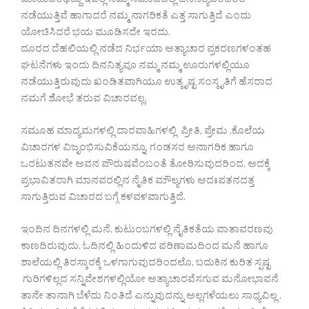
ಮಾಡುವಂಥದ್ದು ಇವೆಲ್ಲ ನಮ್ಮ ಸಮಾಜದಲ್ಲಿ ದಿನನಿತ್ಯವೆಂಬಂತೆ
ನಡೆಯುತ್ತಿವೆ ಹಾಗಾದರೆ ನಮ್ಮ ನಾಗರಿಕತೆ ಎತ್ತ ಸಾಗುತ್ತಿದೆ ಎಂದು
ಯೋಚಿಸಿದರೆ ಭಯ ಮೂಡಿಸದೇ ಇರದು.
ದೂರದ ದೆಹಲಿಯಲ್ಲಿ ನಡೆದ ನಿರ್ಭಯಾ ಅತ್ಯಾಚಾರ ಪ್ರಕರಣಗಳಂತಹ
ಘಟನೆಗಳು ಇಂದು ದಿನನಿತ್ಯವೂ ನಮ್ಮ ನಮ್ಮ ಊರುಗಳಲ್ಲಿಯೂ
ನಡೆಯುತ್ತಿರುವುದು ಖಂಡಿತವಾಗಿಯೂ ಉತ್ಕೃಷ್ಟ ಸಂಸ್ಕೃತಿಗೆ ಹೆಸರಾದ
ನಮಗೆ ಶೋಭೆ ತರುವ ವಿಚಾರವಲ್ಲ.
ಸಮೂಹ ಮಾದ್ಯಮಗಳಲ್ಲಿ ದಾರವಾಹಿಗಳಲ್ಲಿ ಪ್ರೀತಿ, ಪ್ರೇಮ ,ಕೊಲೆಯ
ವಿಚಾರಗಳ ವಿಜೃಂಭಿಸುವಿಕೆಯನ್ನೂ, ಗಂಡಸರ ಅನಾಗರಿಕ ಹಾಗೂ
ಒರಟುತನವೇ ಅವನ ಪೌರುಷವೆಂಬಂತೆ ತೋರಿಸುವುದರಿಂದ, ಅದಕ್ಕೆ
ಪ್ರಭಾವಿತರಾಗಿ ಮಾನವರಲ್ಲಿನ ನೈತಿಕ ಮೌಲ್ಯಗಳು ಅದಃಪತನದತ್ತ
ಸಾಗುತ್ತಿರುವ ವಿಚಾರದ ಬಗ್ಗೆ ಕಳವಳವಾಗುತ್ತಿದೆ.
ಇಂದಿನ ದಿನಗಳಲ್ಲಿ ಮನೆ, ಕುಟುಂಬಗಳಲ್ಲಿ ನೈತಿಕತೆಯ ವಾತಾವರಣವು
ಕಾಣದಿರುವುದು, ಓದಿನಲ್ಲಿ ಹಿಂದುಳಿದ ಪರಿಣಾಮದಿಂದ ಮನೆ ಹಾಗೂ
ಶಾಲೆಯಲ್ಲಿ ತಿರಸ್ಕಾರಕ್ಕೆ ಒಳಗಾಗುವುದರಿಂದಲೊ, ಬದುಕಿನ ಕುರಿತ ಸ್ಪಷ್ಟ
ಗುರಿಗಳಿಲ್ಲದ ಸನ್ನಿವೇಶಗಳಲ್ಲಿಯೋ ಅತ್ಯಾಚಾರವೆಸಗುವ ಮನೋಭಾವನೆ
ತಾನೇ ತಾನಾಗಿ ಬೆಳೆದು ನಿಂತಿದೆ ಎನ್ನುವುದನ್ನು ಅಲ್ಲಗಳೆಯಲು ಸಾಧ್ಯವಿಲ್ಲ .