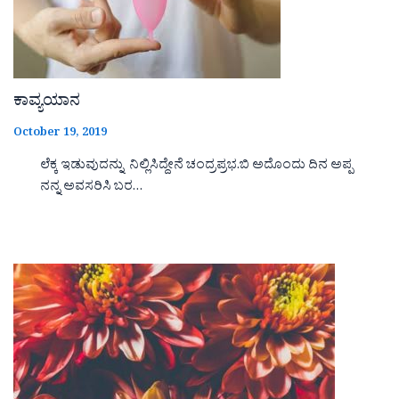
ಕಾವ್ಯಯಾನ
October 19, 2019
ಲೆಕ್ಕ ಇಡುವುದನ್ನು ನಿಲ್ಲಿಸಿದ್ದೇನೆ ಚಂದ್ರಪ್ರಭ.ಬಿ ಅದೊಂದು ದಿನ ಅಪ್ಪ
ನನ್ನ ಅವಸರಿಸಿ ಬರ…