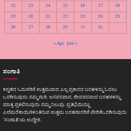
12
13
14
15
16
17
18
19
20
21
22
23
24
25
26
27
28
29
30
31
« Apr
Jun »
ಸಂಗಾತಿ
ಕನ್ನಡದ ಓದುಗರಿಗೆ ಉತ್ತಮವಾದ ಎಲ್ಲ ಪ್ರಕಾರದ ಬರಹಳನ್ನು ಓದಲು
ಒದಗಿಸುವುದು ನಮ್ಮ ಗುರಿ. ಜನಪರವಾದ, ಜೀವಪರವಾದ ಬರಹಗಳನ್ನು
ಮಾತ್ರ ಪ್ರಕಟಿಸುವುದು ನಮ್ಮ ನಿಲುವು. ಪ್ರತಿಭೆಯಿದ್ದೂ
ಎಲೆಮರೆಕಾಯಿಗಳಂತಿರುವ ಉತ್ತಮ ಬರಹಗಾರರಿಗೆ ವೇದಿಕೆಒದಗಿಸುವುದು
ʼಸಂಗಾತಿʼಯ ಉದ್ದೇಶ.