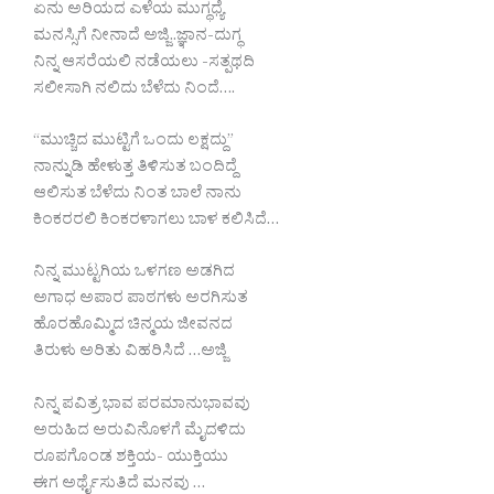
ಏನು ಅರಿಯದ ಎಳೆಯ ಮುಗ್ಧಧ್ಯೆ
ಮನಸ್ಸಿಗೆ ನೀನಾದೆ ಅಜ್ಜಿ..ಜ್ಞಾನ-ದುಗ್ಧ
ನಿನ್ನ ಆಸರೆಯಲಿ ನಡೆಯಲು -ಸತ್ಪಥದಿ
ಸಲೀಸಾಗಿ ನಲಿದು ಬೆಳೆದು ನಿಂದೆ….
“ಮುಚ್ಚಿದ ಮುಟ್ಟಿಗೆ ಒಂದು ಲಕ್ಷದ್ದು”
ನಾನ್ನುಡಿ ಹೇಳುತ್ತ ತಿಳಿಸುತ ಬಂದಿದ್ದೆ
ಆಲಿಸುತ ಬೆಳೆದು ನಿಂತ ಬಾಲೆ ನಾನು
ಕಿಂಕರರಲಿ ಕಿಂಕರಳಾಗಲು ಬಾಳ ಕಲಿಸಿದೆ…
ನಿನ್ನ ಮುಟ್ಟಗಿಯ ಒಳಗಣ ಅಡಗಿದ
ಅಗಾಧ ಅಪಾರ ಪಾಠಗಳು ಅರಗಿಸುತ
ಹೊರಹೊಮ್ಮಿದ ಚಿನ್ಮಯ ಜೀವನದ
ತಿರುಳು ಅರಿತು ವಿಹರಿಸಿದೆ …ಅಜ್ಜಿ
ನಿನ್ನ ಪವಿತ್ರ ಭಾವ ಪರಮಾನುಭಾವವು
ಅರುಹಿದ ಅರುವಿನೊಳಗೆ ಮೈದಳಿದು
ರೂಪಗೊಂಡ ಶಕ್ತಿಯ- ಯುಕ್ತಿಯು
ಈಗ ಅರ್ಥೈಸುತಿದೆ ಮನವು …