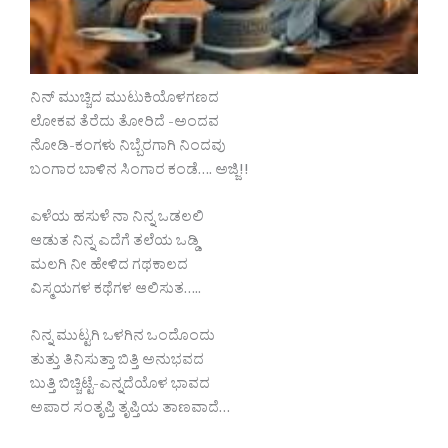
ನಿನ್ ಮುಚ್ಚಿದ ಮುಟುಕಿಯೊಳಗಣದ
ಲೋಕವ ತೆರೆದು ತೋರಿದೆ -ಅಂದವ
ನೋಡಿ-ಕಂಗಳು ನಿಬ್ಬೆರಗಾಗಿ ನಿಂದವು
ಬಂಗಾರ ಬಾಳಿನ ಸಿಂಗಾರ ಕಂಡೆ…. ಅಜ್ಜಿ!!
ಎಳೆಯ ಹಸುಳೆ ನಾ ನಿನ್ನ ಒಡಲಲಿ
ಆಡುತ ನಿನ್ನ ಎದೆಗೆ ತಲೆಯ ಒಡ್ಡಿ
ಮಲಗಿ ನೀ ಹೇಳಿದ ಗಥಕಾಲದ
ವಿಸ್ಮಯಗಳ ಕಥೆಗಳ ಆಲಿಸುತ…..
ನಿನ್ನ ಮುಟ್ಟಗಿ ಒಳಗಿನ ಒಂದೊಂದು
ತುತ್ತು ತಿನಿಸುತ್ತಾ ಬಿತ್ತಿ ಅನುಭವದ
ಬುತ್ತಿ ಬಿಚ್ಚಿಟ್ಟೆ-ಎನ್ನದೆಯೊಳ ಭಾವದ
ಅಪಾರ ಸಂತೃಪ್ತಿ ತೃಪ್ತಿಯ ತಾಣವಾದೆ…