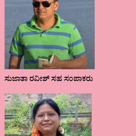
ಸುಜಾತಾ ರವೀಶ್ ಸಹ ಸಂಪಾಕರು