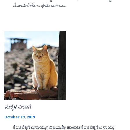
ನೋಯಬೇಕೋ.. ಘಮ ವಾಗಲು…
ಮಕ್ಕಳ ವಿಭಾಗ
October 19, 2019
ಕೆಂಚಬೆಕ್ಕಿಗೆ ಏನಾಯ್ತು? ವಿಜಯಶ್ರೀ ಹಾಲಾಡಿ ಕೆಂಚಬೆಕ್ಕಿಗೆ ಏನಾಯ್ತು