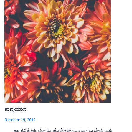
ಕಾವ್ಯಯಾನ
October 19, 2019
ಹೂ ಕವಿತೆಗಳು. ರಂಗಮ್ಮ ಹೊದೇಕಲ್ ಗಂಧವಾಗಲು ಬೇರು ಎಷ್ಟು