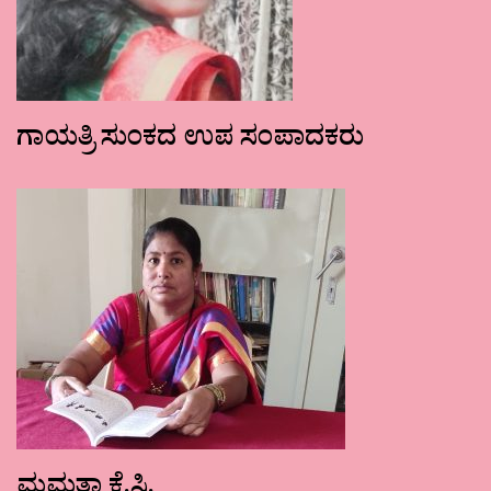
ಗಾಯತ್ರಿ ಸುಂಕದ ಉಪ ಸಂಪಾದಕರು
ಮಮತಾ ಕೆ.ಸಿ.