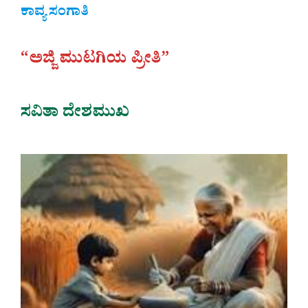
ಕಾವ್ಯ ಸಂಗಾತಿ
“ಅಜ್ಜಿ ಮುಟಗಿಯ ಪ್ರೀತಿ”
ಸವಿತಾ ದೇಶಮುಖ