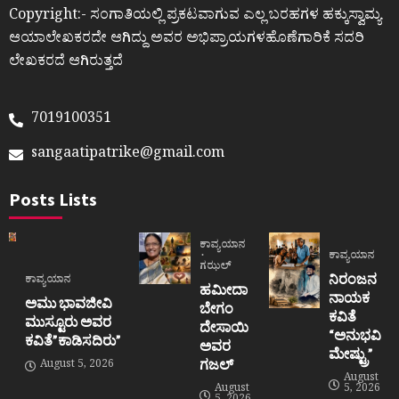
Copyright:- ಸಂಗಾತಿಯಲ್ಲಿ ಪ್ರಕಟವಾಗುವ ಎಲ್ಲ ಬರಹಗಳ ಹಕ್ಕುಸ್ವಾಮ್ಯ
ಆಯಾಲೇಖಕರದೇ ಆಗಿದ್ದು ಅವರ ಅಭಿಪ್ರಾಯಗಳಹೊಣೆಗಾರಿಕೆ ಸದರಿ
ಲೇಖಕರದೆ ಆಗಿರುತ್ತದೆ
7019100351
sangaatipatrike@gmail.com
Posts Lists
ಕಾವ್ಯಯಾನ
ಕಾವ್ಯಯಾನ
ಗಝಲ್
ನಿರಂಜನ
ಕಾವ್ಯಯಾನ
ಹಮೀದಾ
ನಾಯಕ
ಅಮು ಭಾವಜೀವಿ
ಬೇಗಂ
ಕವಿತೆ
ಮುಸ್ಟೂರು ಅವರ
ದೇಸಾಯಿ
“ಅನುಭವಿ
ಕವಿತೆ”ಕಾಡಿಸದಿರು”
ಅವರ
ಮೇಷ್ಟ್ರು”
ಗಜಲ್
August 5, 2026
August
August
5, 2026