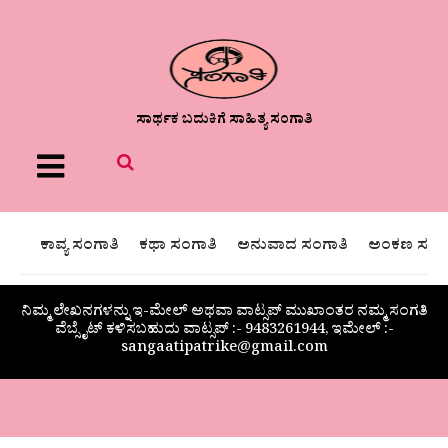
ಸಾರ್ಥಕ ಬದುಕಿಗೆ ಸಾಹಿತ್ಯ ಸಂಗಾತಿ
Menu
ಕಾವ್ಯ ಸಂಗಾತಿ
ಕಥಾ ಸಂಗಾತಿ
ಅನುವಾದ ಸಂಗಾತಿ
ಅಂಕಣ ಸಂಗಾ
ನಿಮ್ಮ ಲೇಖನಗಳನ್ನು ಇ-ಮೇಲ್ ಅಥವಾ ವಾಟ್ಸಪ್ ಮುಖಾಂತರ ನಮ್ಮ ಸಂಗತಿ
ವೆಬ್ಸೈಟ್ ಕಳಿಸಬಹುದು ವಾಟ್ಸಪ್‌ :- 9483261944, ಇಮೇಲ್ :-
sangaatipatrike@gmail.com