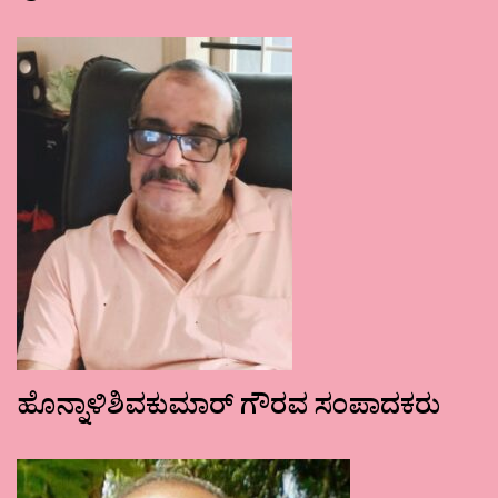
ಹೊನ್ನಾಳಿಶಿವಕುಮಾರ್ ಗೌರವ ಸಂಪಾದಕರು