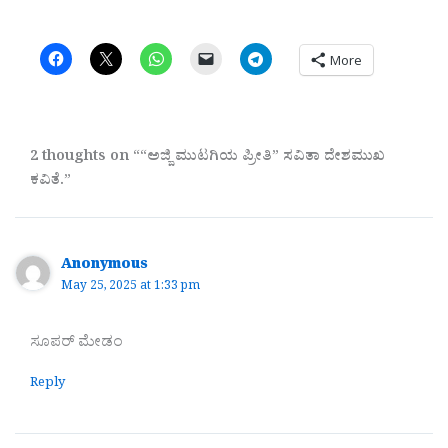
More
2 thoughts on ““ಅಜ್ಜಿ ಮುಟಗಿಯ ಪ್ರೀತಿ” ಸವಿತಾ ದೇಶಮುಖ
ಕವಿತೆ.”
Anonymous
May 25, 2025 at 1:33 pm
ಸೂಪರ್ ಮೇಡಂ
Reply