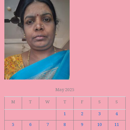
May 2025
M
T
W
T
F
S
S
1
2
3
4
5
6
7
8
9
10
11