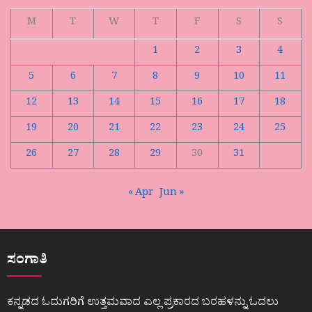
M
T
W
T
F
S
S
1
2
3
4
5
6
7
8
9
10
11
12
13
14
15
16
17
18
19
20
21
22
23
24
25
26
27
28
29
30
31
« Apr
Jun »
ಸಂಗಾತಿ
ಕನ್ನಡದ ಓದುಗರಿಗೆ ಉತ್ತಮವಾದ ಎಲ್ಲ ಪ್ರಕಾರದ ಬರಹಳನ್ನು ಓದಲು