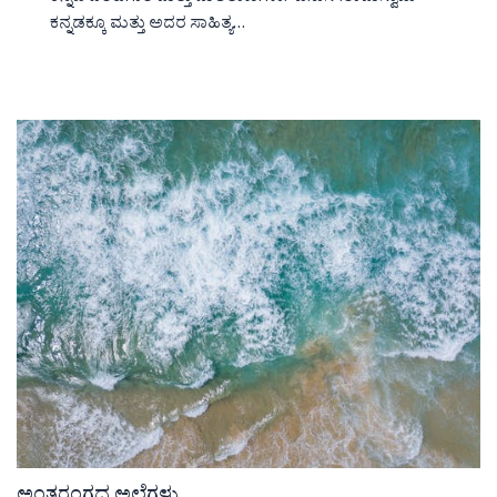
ಕನ್ನಡಕ್ಕೂ ಮತ್ತು ಅದರ ಸಾಹಿತ್ಯ…