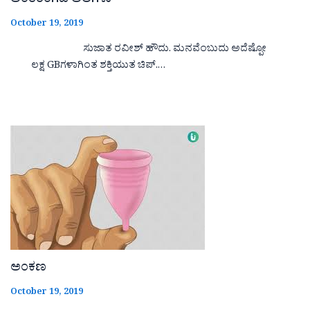
ಅಂತರಂಗದ ಅಲೆಗಳು
October 19, 2019
ಸುಜಾತ ರವೀಶ್ ಹೌದು. ಮನವೆಂಬುದು ಅದೆಷ್ಪೋ
ಲಕ್ಷ GBಗಳಾಗಿಂತ ಶಕ್ತಿಯುತ ಚಿಪ್.…
ಅಂಕಣ
October 19, 2019