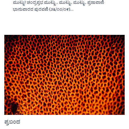
ಮುಟ್ಟು! ಚಂದ್ರಪ್ರಭ ಮುಟ್ಟು .. ಮುಟ್ಟು.. ಮುಟ್ಟು.. ಪ್ರಜಾವಾಣಿ
ಭಾನುವಾರದ ಪುರವಣಿ (೨೩/೧೦/೧೯)…
ಪ್ರಬಂದ