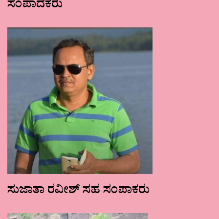
ಸಂಪಾದಕರು
ಸುಜಾತಾ ರವೀಶ್ ಸಹ ಸಂಪಾಕರು