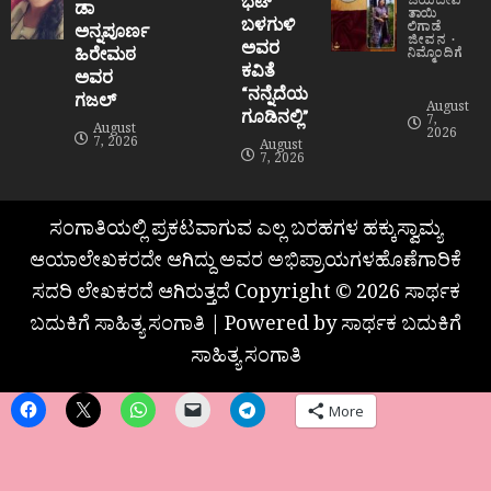
ಭಟ್
ಜಯದೇವಿ
ಡಾ
ತಾಯಿ
ಬಳಗುಳಿ
ಲಿಗಾಡೆ
ಅನ್ನಪೂರ್ಣ
ಜೀವನ
ಅವರ
ಹಿರೇಮಠ
ನಿಮ್ಮೊಂದಿಗೆ
ಕವಿತೆ
ಅವರ
“ನನ್ನೆದೆಯ
ಗಜಲ್
August
ಗೂಡಿನಲ್ಲಿ”
7,
August
2026
7, 2026
August
7, 2026
ಸಂಗಾತಿಯಲ್ಲಿ ಪ್ರಕಟವಾಗುವ ಎಲ್ಲ ಬರಹಗಳ ಹಕ್ಕುಸ್ವಾಮ್ಯ
ಆಯಾಲೇಖಕರದೇ ಆಗಿದ್ದು ಅವರ ಅಭಿಪ್ರಾಯಗಳಹೊಣೆಗಾರಿಕೆ
ಸದರಿ ಲೇಖಕರದೆ ಆಗಿರುತ್ತದೆ Copyright © 2026 ಸಾರ್ಥಕ
ಬದುಕಿಗೆ ಸಾಹಿತ್ಯ ಸಂಗಾತಿ | Powered by ಸಾರ್ಥಕ ಬದುಕಿಗೆ
ಸಾಹಿತ್ಯ ಸಂಗಾತಿ
More