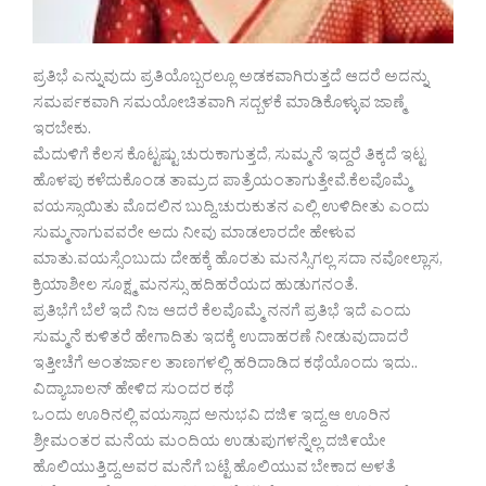
ಪ್ರತಿಭೆ ಎನ್ನುವುದು ಪ್ರತಿಯೊಬ್ಬರಲ್ಲೂ ಅಡಕವಾಗಿರುತ್ತದೆ ಆದರೆ ಅದನ್ನು
ಸಮರ್ಪಕವಾಗಿ ಸಮಯೋಚಿತವಾಗಿ ಸದ್ಬಳಕೆ ಮಾಡಿಕೊಳ್ಳುವ ಜಾಣ್ಮೆ
ಇರಬೇಕು.
ಮೆದುಳಿಗೆ ಕೆಲಸ ಕೊಟ್ಟಷ್ಟು ಚುರುಕಾಗುತ್ತದೆ, ಸುಮ್ಮನೆ ಇದ್ದರೆ ತಿಕ್ಕದೆ ಇಟ್ಟ
ಹೊಳಪು ಕಳೆದುಕೊಂಡ ತಾಮ್ರದ ಪಾತ್ರೆಯಂತಾಗುತ್ತೇವೆ.ಕೆಲವೊಮ್ಮೆ
ವಯಸ್ಸಾಯಿತು ಮೊದಲಿನ ಬುದ್ದಿ,ಚುರುಕುತನ ಎಲ್ಲಿ ಉಳಿದೀತು ಎಂದು
ಸುಮ್ಮನಾಗುವವರೇ ಅದು ನೀವು ಮಾಡಲಾರದೇ ಹೇಳುವ
ಮಾತು.ವಯಸ್ಸೆಂಬುದು ದೇಹಕ್ಕೆ ಹೊರತು ಮನಸ್ಸಿಗಲ್ಲ ಸದಾ ನವೋಲ್ಲಾಸ,
ಕ್ರಿಯಾಶೀಲ ಸೂಕ್ಷ್ಮ ಮನಸ್ಸು ಹದಿಹರೆಯದ ಹುಡುಗನಂತೆ.
ಪ್ರತಿಭೆಗೆ ಬೆಲೆ ಇದೆ ನಿಜ ಆದರೆ ಕೆಲವೊಮ್ಮೆ ನನಗೆ ಪ್ರತಿಭೆ ಇದೆ ಎಂದು
ಸುಮ್ಮನೆ ಕುಳಿತರೆ ಹೇಗಾದಿತು ಇದಕ್ಕೆ ಉದಾಹರಣೆ ನೀಡುವುದಾದರೆ
ಇತ್ತೀಚೆಗೆ ಅಂತರ್ಜಾಲ ತಾಣಗಳಲ್ಲಿ ಹರಿದಾಡಿದ ಕಥೆಯೊಂದು ಇದು..
ವಿದ್ಯಾಬಾಲನ್ ಹೇಳಿದ ಸುಂದರ ಕಥೆ
ಒಂದು ಊರಿನಲ್ಲಿ ವಯಸ್ಸಾದ ಅನುಭವಿ ದಜಿ೯ ಇದ್ದ.ಆ ಊರಿನ
ಶ್ರೀಮಂತರ ಮನೆಯ ಮಂದಿಯ ಉಡುಪುಗಳನ್ನೆಲ್ಲ ದಜಿ೯ಯೇ
ಹೊಲಿಯುತ್ತಿದ್ದ.ಅವರ ಮನೆಗೆ ಬಟ್ಟೆ ಹೊಲಿಯುವ ಬೇಕಾದ ಅಳತೆ