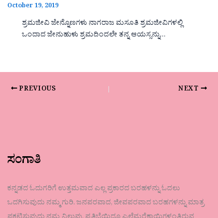
October 19, 2019
ಶ್ರಮಜೀವಿ ಜೇನ್ನೊಣಗಳು ನಾಗರಾಜ ಮಸೂತಿ ಶ್ರಮಜೀವಿಗಳಲ್ಲಿ
ಒಂದಾದ ಜೇನುಹುಳು ಶ್ರಮದಿಂದಲೇ ತನ್ನ ಆಯಸ್ಸನ್ನು…
PREVIOUS
NEXT
ಸಂಗಾತಿ
ಕನ್ನಡದ ಓದುಗರಿಗೆ ಉತ್ತಮವಾದ ಎಲ್ಲ ಪ್ರಕಾರದ ಬರಹಳನ್ನು ಓದಲು
ಒದಗಿಸುವುದು ನಮ್ಮ ಗುರಿ. ಜನಪರವಾದ, ಜೀವಪರವಾದ ಬರಹಗಳನ್ನು ಮಾತ್ರ
ಪ್ರಕಟಿಸುವುದು ನಮ್ಮ ನಿಲುವು. ಪ್ರತಿಭೆಯಿದ್ದೂ ಎಲೆಮರೆಕಾಯಿಗಳಂತಿರುವ