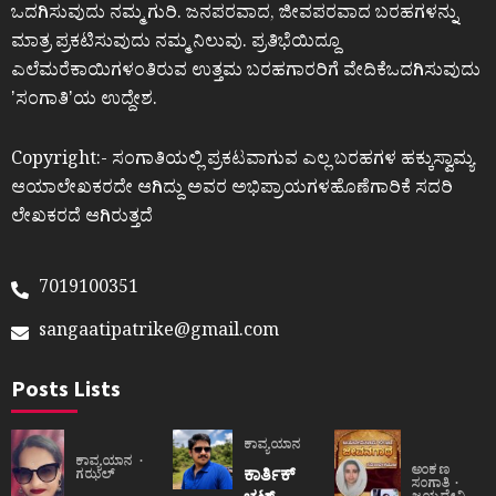
ಒದಗಿಸುವುದು ನಮ್ಮ ಗುರಿ. ಜನಪರವಾದ, ಜೀವಪರವಾದ ಬರಹಗಳನ್ನು
ಮಾತ್ರ ಪ್ರಕಟಿಸುವುದು ನಮ್ಮ ನಿಲುವು. ಪ್ರತಿಭೆಯಿದ್ದೂ
ಎಲೆಮರೆಕಾಯಿಗಳಂತಿರುವ ಉತ್ತಮ ಬರಹಗಾರರಿಗೆ ವೇದಿಕೆಒದಗಿಸುವುದು
ʼಸಂಗಾತಿʼಯ ಉದ್ದೇಶ.
Copyright:- ಸಂಗಾತಿಯಲ್ಲಿ ಪ್ರಕಟವಾಗುವ ಎಲ್ಲ ಬರಹಗಳ ಹಕ್ಕುಸ್ವಾಮ್ಯ
ಆಯಾಲೇಖಕರದೇ ಆಗಿದ್ದು ಅವರ ಅಭಿಪ್ರಾಯಗಳಹೊಣೆಗಾರಿಕೆ ಸದರಿ
ಲೇಖಕರದೆ ಆಗಿರುತ್ತದೆ
7019100351
sangaatipatrike@gmail.com
Posts Lists
ಕಾವ್ಯಯಾನ
ಕಾವ್ಯಯಾನ
ಅಂಕಣ
ಕಾರ್ತಿಕ್
ಗಝಲ್
ಸಂಗಾತಿ