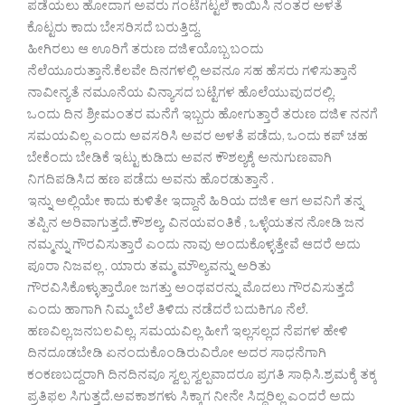
ಪಡೆಯಲು ಹೋದಾಗ ಅವರು ಗಂಟೆಗಟ್ಟಲೆ ಕಾಯಿಸಿ ನಂತರ ಅಳತೆ
ಕೊಟ್ಟರು ಕಾದು ಬೇಸರಿಸದೆ ಬರುತ್ತಿದ್ದ.
ಹೀಗಿರಲು ಆ ಊರಿಗೆ ತರುಣ ದಜಿ೯ಯೊಬ್ಬ ಬಂದು
ನೆಲೆಯೂರುತ್ತಾನೆ.ಕೆಲವೇ ದಿನಗಳಲ್ಲಿ ಅವನೂ ಸಹ ಹೆಸರು ಗಳಿಸುತ್ತಾನೆ
ನಾವೀನ್ಯತೆ ನಮೂನೆಯ ವಿನ್ಯಾಸದ ಬಟ್ಟೆಗಳ ಹೊಲೆಯುವುದರಲ್ಲಿ.
ಒಂದು ದಿನ ಶ್ರೀಮಂತರ ಮನೆಗೆ ಇಬ್ಬರು ಹೋಗುತ್ತಾರೆ ತರುಣ ದಜಿ೯ ನನಗೆ
ಸಮಯವಿಲ್ಲ ಎಂದು ಅವಸರಿಸಿ ಅವರ ಅಳತೆ ಪಡೆದು, ಒಂದು ಕಪ್ ಚಹ
ಬೇಕೆಂದು ಬೇಡಿಕೆ ಇಟ್ಟು ಕುಡಿದು ಅವನ ಕೌಶಲ್ಯಕ್ಕೆ ಅನುಗುಣವಾಗಿ
ನಿಗದಿಪಡಿಸಿದ ಹಣ ಪಡೆದು ಅವನು ಹೊರಡುತ್ತಾನೆ .
ಇನ್ನು ಅಲ್ಲಿಯೇ ಕಾದು ಕುಳಿತೇ ಇದ್ದಾನೆ ಹಿರಿಯ ದಜಿ೯ ಆಗ ಅವನಿಗೆ ತನ್ನ
ತಪ್ಪಿನ ಅರಿವಾಗುತ್ತದೆ.ಕೌಶಲ್ಯ, ವಿನಯವಂತಿಕೆ , ಒಳ್ಳೆಯತನ ನೋಡಿ ಜನ
ನಮ್ಮನ್ನು ಗೌರವಿಸುತ್ತಾರೆ ಎಂದು ನಾವು ಅಂದುಕೊಳ್ಳತ್ತೇವೆ ಆದರೆ ಅದು
ಪೂರಾ ನಿಜವಲ್ಲ . ಯಾರು ತಮ್ಮ ಮೌಲ್ಯವನ್ನು ಅರಿತು
ಗೌರವಿಸಿಕೊಳ್ಳುತ್ತಾರೋ ಜಗತ್ತು ಅಂಥವರನ್ನು ಮೊದಲು ಗೌರವಿಸುತ್ತದೆ
ಎಂದು ಹಾಗಾಗಿ ನಿಮ್ಮ ಬೆಲೆ ತಿಳಿದು ನಡೆದರೆ ಬದುಕಿಗೂ ನೆಲೆ.
ಹಣವಿಲ್ಲ,ಜನಬಲವಿಲ್ಲ, ಸಮಯವಿಲ್ಲ ಹೀಗೆ ಇಲ್ಲಸಲ್ಲದ ನೆಪಗಳ ಹೇಳಿ
ದಿನದೂಡಬೇಡಿ ಏನಂದುಕೊಂಡಿರುವಿರೋ ಅದರ ಸಾಧನೆಗಾಗಿ
ಕಂಕಣಬದ್ದರಾಗಿ ದಿನದಿನವೂ ಸ್ವಲ್ಪ ಸ್ವಲ್ಪವಾದರೂ ಪ್ರಗತಿ ಸಾಧಿಸಿ.ಶ್ರಮಕ್ಕೆ ತಕ್ಕ
ಪ್ರತಿಫಲ ಸಿಗುತ್ತದೆ.ಅವಕಾಶಗಳು ಸಿಕ್ಕಾಗ ನೀನೇ ಸಿದ್ದರಿಲ್ಲ ಎಂದರೆ ಅದು