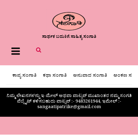
ಸಾರ್ಥಕ ಬದುಕಿಗೆ ಸಾಹಿತ್ಯ ಸಂಗಾತಿ
Menu
ಕಾವ್ಯ ಸಂಗಾತಿ
ಕಥಾ ಸಂಗಾತಿ
ಅನುವಾದ ಸಂಗಾತಿ
ಅಂಕಣ ಸಂಗಾ
ನಿಮ್ಮ ಲೇಖನಗಳನ್ನು ಇ-ಮೇಲ್ ಅಥವಾ ವಾಟ್ಸಪ್ ಮುಖಾಂತರ ನಮ್ಮ ಸಂಗತಿ
ವೆಬ್ಸೈಟ್ ಕಳಿಸಬಹುದು ವಾಟ್ಸಪ್‌ :- 9483261944, ಇಮೇಲ್ :-
sangaatipatrike@gmail.com