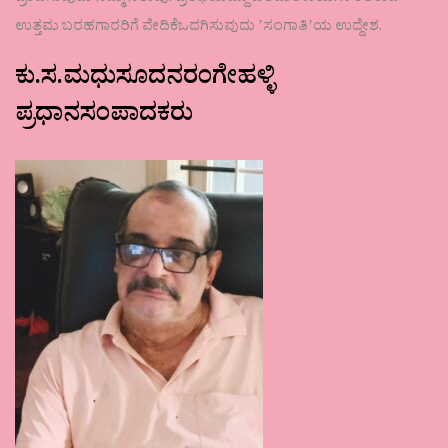
ಉತ್ತಮ ಬರಹಗಾರರಿಗೆ ವೇದಿಕೆಒದಗಿಸುವುದು ʼಸಂಗಾತಿʼಯ ಉದ್ದೇಶ.
ಕು.ಸ.ಮಧುಸೂದನರಂಗೇಹಳ್ಳಿ
ಪ್ರಧಾನಸಂಪಾದಕರು