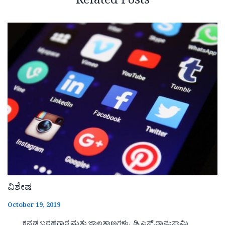
Related Posts
ವಿಶೇಷ
October 19, 2019
ಕನ್ನಡ ಬರಹಗಾರ ಮತ್ತು ಜಾಲತಾಣಗಳು. ಡಿ.ಎಸ್.ರಾಮಸ್ವಾಮಿ