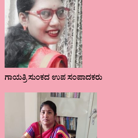
ಗಾಯತ್ರಿ ಸುಂಕದ ಉಪ ಸಂಪಾದಕರು