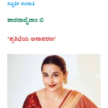
ಸ್ಫೂರ್ತಿ ಸಂಗಾತಿ
ಶಾರದಾಜೈರಾಂ ಬಿ
ʼಪ್ರತಿಭೆಯ ಅನಾವರಣʼ