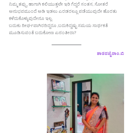
ನಿಮ್ಮ ತಪ್ಪು, ಹಾಗಾಗಿ ಕಲಿಯುತ್ತಲೇ ಇರಿ ಗೆದ್ದರೆ ಸಂತಸ, ಸೋತರೆ
ಅನುಭವಮುಂದೆ ಅಡಿ ಇಡಲು ಎರಡರಲ್ಲೂ ಪಡೆಯುವುದೇ ಹೊರತು
ಕಳೆದುಕೊಳ್ಳುವುದೇನೂ ಇಲ್ಲ.
ಬದುಕು ದೀರ್ಘವಾಗಿರದಿದ್ದರೂ ,ಬದುಕಿದ್ದಷ್ಟು ಸಮಯ ಸಾರ್ಥಕತೆ
ಮೂಡಿಸುವಂತೆ ಬದುಕೋಣ ಏನಂತೀರಾ?
ಶಾರದಜೈರಾಂ.ಬಿ