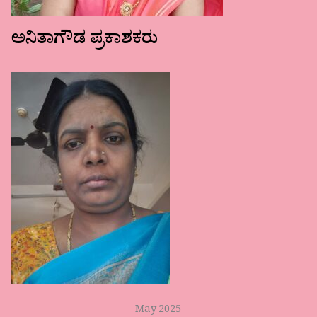
ಅನಿತಾಗೌಡ ಪ್ರಕಾಶಕರು
May 2025