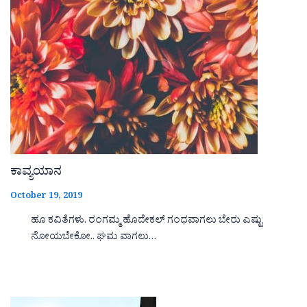
ಕಾವ್ಯಯಾನ
October 19, 2019
ಹೂ ಕವಿತೆಗಳು. ರಂಗಮ್ಮ ಹೊದೇಕಲ್ ಗಂಧವಾಗಲು ಬೇರು ಎಷ್ಟು
ನೋಯಬೇಕೋ.. ಘಮ ವಾಗಲು…