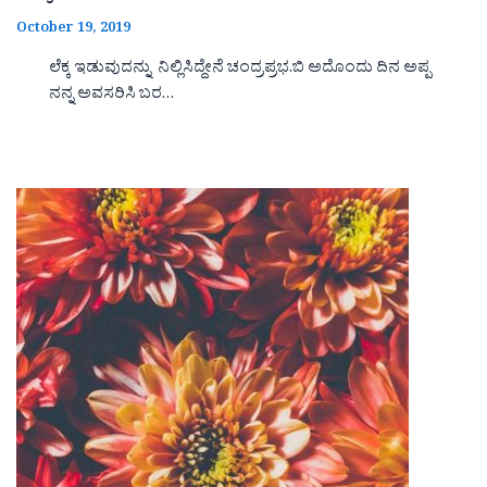
October 19, 2019
ಲೆಕ್ಕ ಇಡುವುದನ್ನು ನಿಲ್ಲಿಸಿದ್ದೇನೆ ಚಂದ್ರಪ್ರಭ.ಬಿ ಅದೊಂದು ದಿನ ಅಪ್ಪ
ನನ್ನ ಅವಸರಿಸಿ ಬರ…