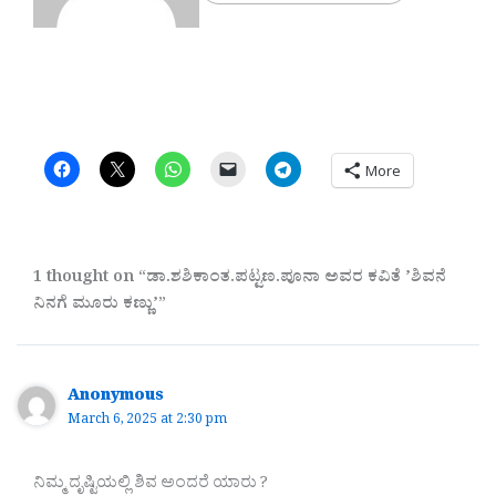
More
1 thought on “ಡಾ.ಶಶಿಕಾಂತ.ಪಟ್ಟಣ.ಪೂನಾ ಅವರ ಕವಿತೆ ʼಶಿವನೆ
ನಿನಗೆ ಮೂರು ಕಣ್ಣುʼ”
Anonymous
March 6, 2025 at 2:30 pm
ನಿಮ್ಮ ದೃಷ್ಟಿಯಲ್ಲಿ ಶಿವ ಅಂದರೆ ಯಾರು ?