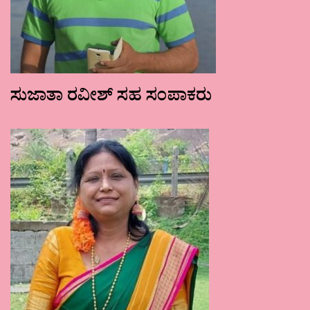
ಸುಜಾತಾ ರವೀಶ್ ಸಹ ಸಂಪಾಕರು