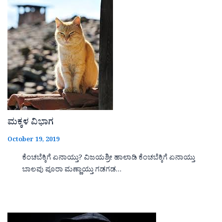
ಮಕ್ಕಳ ವಿಭಾಗ
October 19, 2019
ಕೆಂಚಬೆಕ್ಕಿಗೆ ಏನಾಯ್ತು? ವಿಜಯಶ್ರೀ ಹಾಲಾಡಿ ಕೆಂಚಬೆಕ್ಕಿಗೆ ಏನಾಯ್ತು
ಬಾಲವು ಪೂರಾ ಮಣ್ಣಾಯ್ತು ಗಡಗಡ…