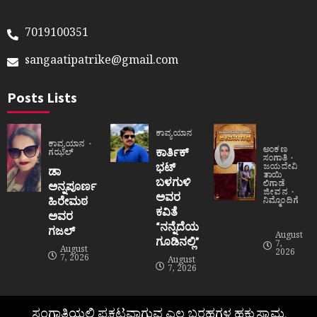
7019100351
sangaatipatrike@gmail.com
Posts Lists
ಕಾವ್ಯಯಾನ
ಕಾವ್ಯಯಾನ
ಅಂಕಣ
ಕಾರ್ತಿಕ್
ಗಝಲ್
ಸಂಗಾತಿ
ಭಟ್
ಜಯದೇವಿ
ಡಾ
ತಾಯಿ
ಬಳಗುಳಿ
ಲಿಗಾಡೆ
ಅನ್ನಪೂರ್ಣ
ಜೀವನ
ಅವರ
ಹಿರೇಮಠ
ನಿಮ್ಮೊಂದಿಗೆ
ಕವಿತೆ
ಅವರ
“ನನ್ನೆದೆಯ
ಗಜಲ್
August
ಗೂಡಿನಲ್ಲಿ”
7,
August
2026
7, 2026
August
7, 2026
ಸಂಗಾತಿಯಲ್ಲಿ ಪ್ರಕಟವಾಗುವ ಎಲ್ಲ ಬರಹಗಳ ಹಕ್ಕುಸ್ವಾಮ್ಯ