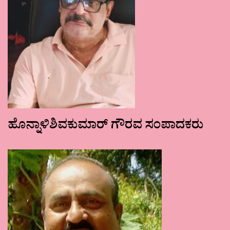
ಹೊನ್ನಾಳಿಶಿವಕುಮಾರ್ ಗೌರವ ಸಂಪಾದಕರು