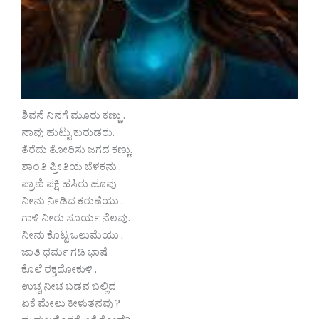
ಶಿವನೆ ನಿನಗೆ ಮೂರು ಕಣ್ಣು .
ನಾವು ಹುಟ್ಟು ಕುರುಡರು.
ತೆರೆದು ತೋರಿಸು ಜಗದ ಕಣ್ಣು.
ಶಾಂತಿ ಪ್ರೀತಿಯ ಬೆಳಕನು .
ಪ್ರಾಣಿ ಪಕ್ಷಿ ಹಸಿರು ಹೂವು
ನೀನು ನೀಡಿದ ಕರುಣೆಯು .
ಗಾಳಿ ನೀರು ಸೂರ್ಯ ನೆಲವು.
ನೀನು ಕೊಟ್ಟ ಒಲುಮೆಯು .
ಜಾತಿ ಧರ್ಮ ಗಡಿ ಭಾಷೆ
ಕೊಲೆ ರಕ್ತದೋಕುಳಿ .
ಉಚ್ಚ ನೀಚ ಬಡವ ಬಲ್ಲಿದ
ಏಕೆ ಮೇಲು ಕೀಳುತನವು ?