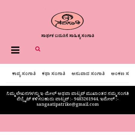
ಸಾರ್ಥಕ ಬದುಕಿಗೆ ಸಾಹಿತ್ಯ ಸಂಗಾತಿ
Menu
ಕಾವ್ಯ ಸಂಗಾತಿ
ಕಥಾ ಸಂಗಾತಿ
ಅನುವಾದ ಸಂಗಾತಿ
ಅಂಕಣ ಸಂಗಾ
ನಿಮ್ಮ ಲೇಖನಗಳನ್ನು ಇ-ಮೇಲ್ ಅಥವಾ ವಾಟ್ಸಪ್ ಮುಖಾಂತರ ನಮ್ಮ ಸಂಗತಿ
ವೆಬ್ಸೈಟ್ ಕಳಿಸಬಹುದು ವಾಟ್ಸಪ್‌ :- 9483261944, ಇಮೇಲ್ :-
sangaatipatrike@gmail.com