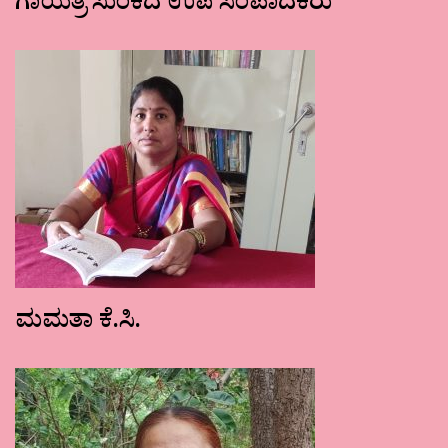
ಗಾಯತ್ರಿ ಸುಂಕದ ಉಪ ಸಂಪಾದಕರು
ಮಮತಾ ಕೆ.ಸಿ.