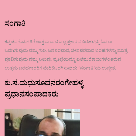
ಸಂಗಾತಿ
ಕನ್ನಡದ ಓದುಗರಿಗೆ ಉತ್ತಮವಾದ ಎಲ್ಲ ಪ್ರಕಾರದ ಬರಹಳನ್ನು ಓದಲು
ಒದಗಿಸುವುದು ನಮ್ಮ ಗುರಿ. ಜನಪರವಾದ, ಜೀವಪರವಾದ ಬರಹಗಳನ್ನು ಮಾತ್ರ
ಪ್ರಕಟಿಸುವುದು ನಮ್ಮ ನಿಲುವು. ಪ್ರತಿಭೆಯಿದ್ದೂ ಎಲೆಮರೆಕಾಯಿಗಳಂತಿರುವ
ಉತ್ತಮ ಬರಹಗಾರರಿಗೆ ವೇದಿಕೆಒದಗಿಸುವುದು ʼಸಂಗಾತಿʼಯ ಉದ್ದೇಶ.
ಕು.ಸ.ಮಧುಸೂದನರಂಗೇಹಳ್ಳಿ
ಪ್ರಧಾನಸಂಪಾದಕರು