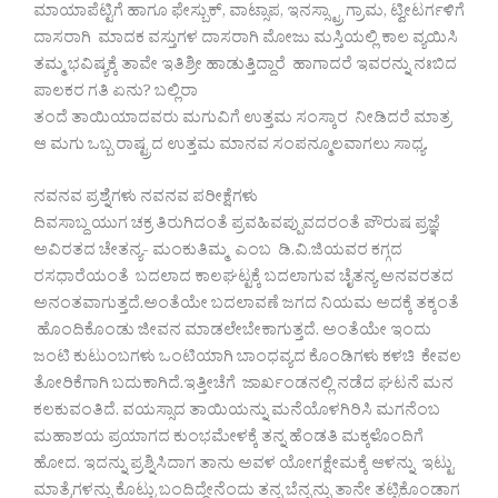
ಮಾಯಾಪೆಟ್ಟಿಗೆ ಹಾಗೂ ಫೇಸ್ಬುಕ್, ವಾಟ್ಸಾಪ, ಇನಸ್ಸ್ಟ್ರಾ ಗ್ರಾಮ, ಟ್ವೀಟರ್ಗಳಿಗೆ
ದಾಸರಾಗಿ ಮಾದಕ ವಸ್ತುಗಳ ದಾಸರಾಗಿ ಮೋಜು ಮಸ್ತಿಯಲ್ಲಿ ಕಾಲ ವ್ಯಯಿಸಿ
ತಮ್ಮ ಭವಿಷ್ಯಕ್ಕೆ ತಾವೇ ಇತಿಶ್ರೀ ಹಾಡುತ್ತಿದ್ದಾರೆ ಹಾಗಾದರೆ ಇವರನ್ನು ನಃಬಿದ
ಪಾಲಕರ ಗತಿ ಏನು? ಬಲ್ಲಿರಾ
ತಂದೆ ತಾಯಿಯಾದವರು ಮಗುವಿಗೆ ಉತ್ತಮ ಸಂಸ್ಕಾರ ನೀಡಿದರೆ ಮಾತ್ರ
ಆ ಮಗು ಒಬ್ಬ ರಾಷ್ಟ್ರದ ಉತ್ತಮ ಮಾನವ ಸಂಪನ್ಮೂಲವಾಗಲು ಸಾಧ್ಯ.
ನವನವ ಪ್ರಶ್ನೆಗಳು ನವನವ ಪರೀಕ್ಷೆಗಳು
ದಿವಸಾಬ್ದ ಯುಗ ಚಕ್ರ ತಿರುಗಿದಂತೆ ಪ್ರವಹಿವಪ್ಪುವದರಂತೆ ಪೌರುಷ ಪ್ರಜ್ಞೆ
ಅವಿರತದ ಚೇತನ್ಯ- ಮಂಕುತಿಮ್ಮ ಎಂಬ ಡಿ.ವಿ.ಜಿಯವರ ಕಗ್ಗದ
ರಸಧಾರೆಯಂತೆ ಬದಲಾದ ಕಾಲಘಟ್ಟಕ್ಕೆ ಬದಲಾಗುವ ಚೈತನ್ಯ ಅನವರತದ
ಅನಂತವಾಗುತ್ತದೆ.ಅಂತೆಯೇ ಬದಲಾವಣೆ ಜಗದ ನಿಯಮ ಅದಕ್ಕೆ ತಕ್ಕಂತೆ
ಹೊಂದಿಕೊಂಡು ಜೀವನ ಮಾಡಲೇಬೇಕಾಗುತ್ತದೆ. ಅಂತೆಯೇ ಇಂದು
ಜಂಟಿ ಕುಟುಂಬಗಳು ಒಂಟಿಯಾಗಿ ಬಾಂಧವ್ಯದ ಕೊಂಡಿಗಳು ಕಳಚಿ ಕೇವಲ
ತೋರಿಕೆಗಾಗಿ ಬದುಕಾಗಿದೆ.ಇತ್ತೀಚೆಗೆ ಜಾರ್ಖಂಡನಲ್ಲಿ ನಡೆದ ಘಟನೆ ಮನ
ಕಲಕುವಂತಿದೆ. ವಯಸ್ಸಾದ ತಾಯಿಯನ್ನು ಮನೆಯೊಳಗಿರಿಸಿ ಮಗನೆಂಬ
ಮಹಾಶಯ ಪ್ರಯಾಗದ ಕುಂಭಮೇಳಕ್ಕೆ ತನ್ನ ಹೆಂಡತಿ ಮಕ್ಕಳೊಂದಿಗೆ
ಹೋದ. ಇದನ್ನು ಪ್ರಶ್ನಿಸಿದಾಗ ತಾನು ಅವಳ ಯೋಗಕ್ಷೇಮಕ್ಕೆ ಆಳನ್ನು ಇಟ್ಟು
ಮಾತ್ರೆಗಳನ್ನು ಕೊಟ್ಟು ಬಂದಿದ್ದೇನೆಂದು ತನ್ನ ಬೆನ್ನನ್ನು ತಾನೇ ತಟ್ಟಿಕೊಂಡಾಗ