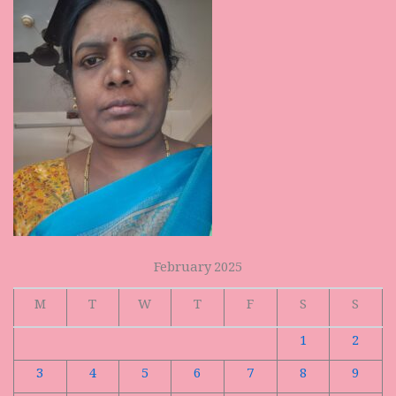
February 2025
M
T
W
T
F
S
S
1
2
3
4
5
6
7
8
9