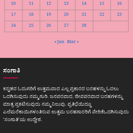
10
11
12
13
14
15
16
17
18
19
20
21
22
23
24
25
26
27
28
« Jan
Mar »
ಸಂಗಾತಿ
ಕನ್ನಡದ ಓದುಗರಿಗೆ ಉತ್ತಮವಾದ ಎಲ್ಲ ಪ್ರಕಾರದ ಬರಹಳನ್ನು ಓದಲು
ಒದಗಿಸುವುದು ನಮ್ಮ ಗುರಿ. ಜನಪರವಾದ, ಜೀವಪರವಾದ ಬರಹಗಳನ್ನು
ಮಾತ್ರ ಪ್ರಕಟಿಸುವುದು ನಮ್ಮ ನಿಲುವು. ಪ್ರತಿಭೆಯಿದ್ದೂ
ಎಲೆಮರೆಕಾಯಿಗಳಂತಿರುವ ಉತ್ತಮ ಬರಹಗಾರರಿಗೆ ವೇದಿಕೆಒದಗಿಸುವುದು
ʼಸಂಗಾತಿʼಯ ಉದ್ದೇಶ.