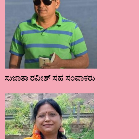
ಸುಜಾತಾ ರವೀಶ್ ಸಹ ಸಂಪಾಕರು