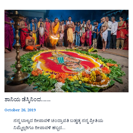
ಶಾನಿಯ ಡೆಸ್ಕಿನಿಂದ…….
October 26, 2019
ನನ್ನ ಬಾಲ್ಯದ ದೀಪಾವಳಿ ಚಂದ್ರಾವತಿ ಬಡ್ಡಡ್ಕ ನನ್ನ ಪ್ರೀತಿಯ
ನಿಮ್ಮೆಲ್ಲರಿಗೂ ದೀಪಾವಳಿ ಹಬ್ಬದ…