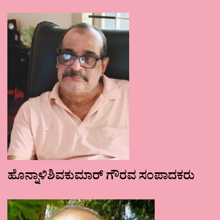
ಹೊನ್ನಾಳಿಶಿವಕುಮಾರ್ ಗೌರವ ಸಂಪಾದಕರು