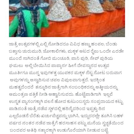
ಜಾತ್ರೆ ಉತ್ಸವಗಳಲ್ಲಿ ಎಲ್ಲಿ ನೋಡಿದರೂ ವಿವಿಧ ಹಣ್ಣು ಹಂಪಲ, ಬೆಂಡು
ಬತ್ತಾಸು ಚುರುಮುರಿ, ಜೋಕಾಲಿಗಳು, ಮಕ್ಕಳ ಆಟದ ರೈಲು ಒಂದೇ ಎರಡೇ
ಮುಂದೆ ಸಾಗಿದಂತೆ ಗೋಬಿ ಮಂಚೂರಿ, ಪಾನಿ ಪುರಿ, ಸೇವ್ ಪುರಿಯ
ಘಮಲು ಅಲ್ಲಿ ಬೇಯಿಸಿದ ಪಾಪ್ಕಾರ್ನ ಹೀಗೆ ದೇವಸ್ಥಾನದ ಉತ್ಸವ
ಮೂರ್ತಿಗೂ ಮುನ್ನ ಇವುಗಳತ್ತ ಯುವಕರ ಮಕ್ಕಳ ನೆಟ್ಟ ನೋಟ ಬರುವಾಗ
ಅವುಗಳನ್ನು ಆಸ್ವಾದಿಸುವ ಚಪಲ ವಿಪುಲವಾಗುತ್ತದೆ. ಇದಕ್ಕಿಂತ
ಮಹತ್ವದೆಂದರೆ ತನ್ನೂರಿನ ಜಾತ್ರೆಗಾಗಿ ಸಂಬಂಧಿಕರನ್ನು ಆತ್ಮೀಯರನ್ನು
ಆಮಂತ್ರಣ ಪತ್ರಿಕೆ ನೀಡಿ ಆಹ್ವಾನಿಸುವದು. ಹೊಟ್ಟೆಪಾಡಿಗಾಗಿ ಇಲ್ಲವೆ
ಉನ್ನತ ವ್ಯಾಸಂಗಕ್ಕಾಗಿ ವಲಸೆ ಹೋದ ಕುಟುಂಬಸ್ಥರು ಸಂಪ್ರದಾಯದ ಕಟ್ಟು
ಪಾಡಿನಂತೆ ಜಾತ್ರೆ ನಡೆವ ಸ್ಥಳದಲ್ಲಿ ಹದಿನೈದರಿಂದ ಇಪ್ಪತ್ತು ದಿನ
ಎಲ್ಲರೊಡನೆ ಬೆರೆತು ಖರ್ಚುವೆಚ್ವವನ್ನು ಭಾಗಿಸಿ, ಇದ್ದುದರಲ್ಲೇ ತೂಗಿಸಿ ಬಹಳ
ವರ್ಷದ ನಂತರ ನಡೆವ ಜಾತ್ರೆಗೆ ಹರಸಾಹಸ ಪಟ್ಟು ಮನೆಯ ಸ್ವಚ್ಛತೆಯಿಂದ
ಬಂದವರ ಅತಿಥಿ ಸತ್ಕಾರಕ್ಕಾಗಿ ಉಡುಗೊರೆಯಾಗಿ ನೀಡುವ ಬಟ್ಟೆ