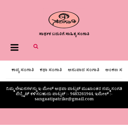
ಸಾರ್ಥಕ ಬದುಕಿಗೆ ಸಾಹಿತ್ಯ ಸಂಗಾತಿ
Menu
ಕಾವ್ಯ ಸಂಗಾತಿ
ಕಥಾ ಸಂಗಾತಿ
ಅನುವಾದ ಸಂಗಾತಿ
ಅಂಕಣ ಸಂಗಾ
ನಿಮ್ಮ ಲೇಖನಗಳನ್ನು ಇ-ಮೇಲ್ ಅಥವಾ ವಾಟ್ಸಪ್ ಮುಖಾಂತರ ನಮ್ಮ ಸಂಗತಿ
ವೆಬ್ಸೈಟ್ ಕಳಿಸಬಹುದು ವಾಟ್ಸಪ್‌ :- 9483261944, ಇಮೇಲ್ :-
sangaatipatrike@gmail.com