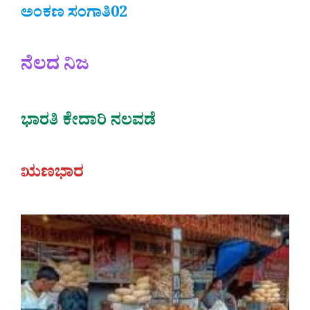
ಅಂಕಣ ಸಂಗಾತಿ02
ನೆಲದ ನಿಜ
ಭಾರತಿ ಕೇದಾರಿ ನಲವಡೆ
ಋಣಭಾರ