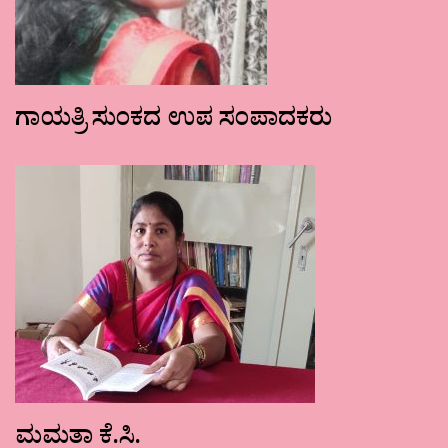
ಗಾಯತ್ರಿ ಸುಂಕದ ಉಪ ಸಂಪಾದಕರು
ಮಮತಾ ಕೆ.ಸಿ.