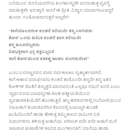
ಬರೆಯಿಂದ ದಿನಸಿಯವರೆಗೂ ತಿಂಗಳುಗಟ್ಟಲೇ ಪರದಾಡುತ್ತ ವ್ಯವಸ್ಥೆ
ಮಾಡುತ್ತಲೇ ಇರುತ್ತಾರೆ. ಆದರೆ ಈ ಪ್ರೀತಿ, ವಿಶ್ವಾಸ ಯಾವಾಗಲೂಇದ್ದರೆ
ತುಂಬಾ ಸಂತೋಷವಾಗುತ್ತದೆ ಅಲ್ಲವೇ?
“
ಕಾಗೆಯೊಂದಗುಳ ಕಂಡರೆ ಕರೆಯದೇ ತನ್ನ ಬಳಗವನು
ಕೋಳಿ ಒಂದು ಕುಟುಕ ಕಂಡರೆ ಕೂಗಿ ಕರೆಯದೇ
ತನ್ನ ಕುಲವನೆಲ್ಲವನು
ಶಿವಭಕ್ತನಾಗಿ ಭಕ್ತಿ ಪಕ್ಷವಿಲ್ಲದಿರೆ
ಕಾಗೆ ಕೋಳಿಯಿಂದ ಕರಕಷ್ಟ ಕೂಡಲ ಸಂಗಮದೇವ”
ಎಂಬ ಬಸವಣ್ಣನವರ ವಚನ ಸರ್ವಕಾಲಕೂ ಸ್ತುತ್ಯಾರ್ಹವಾಗಿದೆ.
ಕಾಗೆ ಆಹಾರ ಪದಾರ್ಥವನು ಕಂಡರೆ ತಾನೊಂದೇ ತಿನ್ನದೇ ತನ್ನ ಇತರ
ಕೋಳಿಗಳ ಜೊತೆಗೆ ತಿನ್ನುತ್ತದೆ.ಮಾನವರಂತೆ ಎಲ್ಲವೂ ನಮಗೆ ಇರಲಿ ಎಂಬ
ಸ್ವಾರ್ಥವಿರದು.ಬಾಃಧವ್ಯಗಳು ಕೂಡ ಆತ್ಮೀಯತೆಯಿಂದ
ವ್ಯವಹಾರಿಕತೆಯೆಡೆಗೆ ಹೊರಳುತ್ತಿದೆ. ಹಬ್ಬ ಹರಿದಿನಗಳಲ್ಲಿ ರಂಗೋಲಿಯಿಂದ
ಸಿಹಿಅಡುಗೆ ತಯಾರಿವರೆಗಿನ ಕೆಲಸದಲ್ಲಿ ಜವಾಬ್ದಾರಿ ಹಂಚಿಕೆ
ಖುಷಿಯೊಂದಿಗೆ ಹಾಡು ಹೇಳುತ್ತ ತಮ್ಮ ಕಾಲದ ಧಾರ್ಮಿಕ ವಿಧಿ
ವಿಧಾನಗಳನು ತಿಳಿಸುತ್ತ ಅಡುಗೆಯ ಪರಿಮಳ ಪದೇ ಪದೇ ಅಡುಗೆ ಮನೆ
ಇಣುಕುವ ಪುಟಾಣಿಗಳ ಕಲರವ ಮಂಗಳಾರತಿಗೆ ಭಜನೆಯ ಹಾಡು