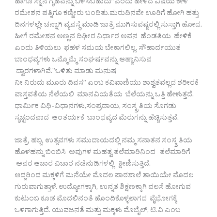
ಹಾಗೂ ಸ್ನಾನ ಗೃಹವನ್ನು ಬಳಸಬಹುದು”ಎಂದು ಹೇಳಿದ ವಿಷಯ ಕೇಳಿ
ರಮೇಶನ ಪತ್ನಿಗೂ ಕಣ್ಣೀರು ಬಂದಿತು.ಮರುದಿನವೇ ಊರಿಗೆ ಹೋಗಿ ಹತ್ತು
ದಿನಗಳಲ್ಲೇ ಚನ್ನಾಗಿ ವ್ಯವಸ್ಥೆ ಮಾಡಿ ಜಾತ್ರೆ ಮುಗಿಸುವಷ್ಟರಲ್ಲಿ ಸುಸ್ತಾಗಿ ಹೋದ.
ಹೀಗೆ ರಮೇಶನ ಅಣ್ಣನ ದಿಢೀರ ನಿರ್ಧಾರ ಅವನ ಹೆಂಡತಿಯ ಹೇಳಿಕೆ
ಎಂದು ತಿಳಿಯಲು ಫಹಳ ಸಮಯ ಬೇಕಾಗಲಿಲ್ಲ. ಸೌಹಾರ್ದಯುತ
ಬಾಂಧವ್ಯಗಳು ಒಮ್ಮೊಮ್ಮೆ ಸಂಘರ್ಷವನ್ನು ಆಹ್ವಾನಿಸುವ
ದ್ವಾರಗಳಾಗಿವೆ.”ಒಳಿತು ಮಾಡು ಮನುಷ
ನೀ ನಿರುದು ಮೂರು ದಿವಸ” ಎಂಬ ಕವಿವಾಣಿಯು ಶಾಶ್ವತವಲ್ಲದ ಶರೀರಕೆ
ವಾಸ್ತವತೆಯ ನೆಲೆಯಲಿ ಮಾನವಿಯತೆಯ ಬೆಲೆಯನ್ನು ಒತ್ತಿ ಹೇಳುತ್ತದೆ.
ಧಾರ್ಮಿಕ ವಿಧಿ-ವಿಧಾನಗಳು,ಸಂಪ್ರದಾಯ, ಸಂಸ್ಕ್ರತಿಯ ಸೊಗಡು
ಸ್ಶಚ್ಛಂದವಾದ ಆಂತರ್ಯಕೆ ಬಾಂಧವ್ಯದ ಮೆರುಗನ್ನು ಹೆಚ್ಚಿಸುತ್ತವೆ.
ಜಾತ್ರೆ, ಹಬ್ಬ, ಉತ್ಸವಗಳು ಸಮುದಾಯದಲ್ಲಿ ನಮ್ಮ ಸನಾತನ ಸಂಸ್ಕ್ರತಿಯ
ಹೊಳಹನ್ನು ಬಿಂಬಿಸಿ ಅವುಗಳ ಮಹತ್ವ ತಲೆಮಾರಿನಿಂದ ತಲೆಮಾರಿಗೆ
ಅವರ ಆಚಾರ ವಿಚಾರ ನಡೆನುಡಿಗಳಲ್ಲಿ ಕ್ಷೀಣಿಸುತ್ತಿದೆ.
ಆದ್ದರಿಂದ ಮಕ್ಕಳಿಗೆ ಮನೆಯೇ ಮೊದಲ ಪಾಠಶಾಲೆ ತಾಯಿಯೇ ಮೊದಲ
ಗುರುವಾಗುತ್ತಾಳೆ. ಉದ್ಯೋಗಕ್ಕಾಗಿ, ಉನ್ನತ ಶಿಕ್ಷಣಕ್ಕಾಗಿ ವಲಸೆ ಹೋಗುವ
ಕುಟುಂಬ ಕೂಡ ಮೊದಲಿನಂತೆ ಹೊಂದಿಕೊಳ್ಳಲಾಗದ ವೈಭೋಗಕ್ಕೆ
ಒಳಗಾಗುತ್ತಿದೆ. ಯುವಜನತೆ ಮತ್ತು ಮಕ್ಕಳು ಮೊಬೈಲ್, ಟಿ.ವಿ ಎಂಬ