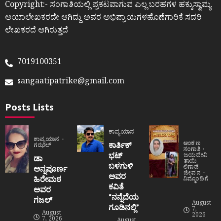
Copyright:- ಸಂಗಾತಿಯಲ್ಲಿ ಪ್ರಕಟವಾಗುವ ಎಲ್ಲ ಬರಹಗಳ ಹಕ್ಕುಸ್ವಾಮ್ಯ
ಆಯಾಲೇಖಕರದೇ ಆಗಿದ್ದು ಅವರ ಅಭಿಪ್ರಾಯಗಳಹೊಣೆಗಾರಿಕೆ ಸದರಿ
ಲೇಖಕರದೆ ಆಗಿರುತ್ತದೆ
7019100351
sangaatipatrike@gmail.com
Posts Lists
ಕಾವ್ಯಯಾನ
ಕಾವ್ಯಯಾನ
ಅಂಕಣ
ಕಾರ್ತಿಕ್
ಗಝಲ್
ಸಂಗಾತಿ
ಭಟ್
ಜಯದೇವಿ
ಡಾ
ತಾಯಿ
ಬಳಗುಳಿ
ಲಿಗಾಡೆ
ಅನ್ನಪೂರ್ಣ
ಜೀವನ
ಅವರ
ಹಿರೇಮಠ
ನಿಮ್ಮೊಂದಿಗೆ
ಕವಿತೆ
ಅವರ
“ನನ್ನೆದೆಯ
ಗಜಲ್
August
ಗೂಡಿನಲ್ಲಿ”
7,
August
2026
7, 2026