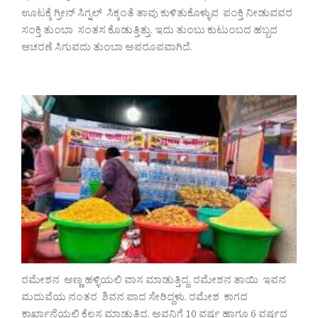
ಊಟಕ್ಕೆ ಗ್ರೀನ್ ಸಿಗ್ನಲ್ ಸಿಕ್ಕಂತೆ ತಾವು ಕುಳಿತುಕೊಳ್ಳುವ ಪಂಕ್ತಿ ನೀಡುವವರ
ಸಂಕ್ತಿ ತುಂಬಾ ಸಂತಸ ಕೊಡುತ್ತಿತ್ತು. ಇದು ತುಂಬು ಕುಟುಂಬದ ಹಬ್ಬದ
ಆಚರಣೆ ಸಿಗುವದು ತುಂಬಾ ಅಪರೂಪವಾಗಿದೆ.
ರಮೇಶನ ಅಣ್ಣ ಹಳ್ಳಿಯಲಿ ವಾಸ ಮಾಡುತ್ತಿದ್ದ. ರಮೇಶನ ತಾಯಿ ಇವನ
ಮದುವೆಯ ನಂತರ ಶಿವನ ಪಾದ ಸೇರಿದ್ದಳು. ರಮೇಶ ಕಾಗದ
ಕಾರ್ಖಾನೆಯಲ್ಲಿ ಕೆಲಸ ಮಾಡುತ್ತಿದ್ದ. ಅವನಿಗೆ 10 ವರ್ಷ ಹಾಗೂ 6 ವರ್ಷದ