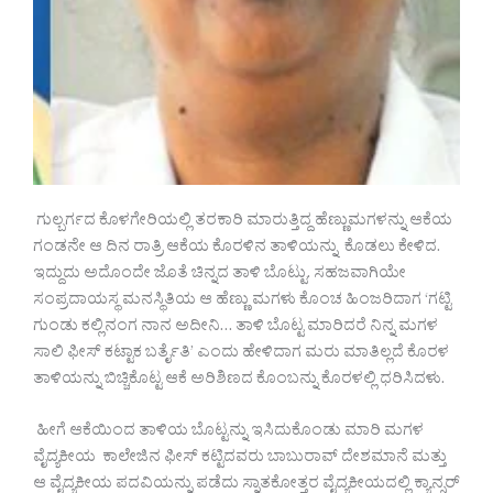
ಗುಲ್ಬರ್ಗದ ಕೊಳಗೇರಿಯಲ್ಲಿ ತರಕಾರಿ ಮಾರುತ್ತಿದ್ದ ಹೆಣ್ಣುಮಗಳನ್ನು ಆಕೆಯ
ಗಂಡನೇ ಆ ದಿನ ರಾತ್ರಿ ಆಕೆಯ ಕೊರಳಿನ ತಾಳಿಯನ್ನು ಕೊಡಲು ಕೇಳಿದ.
ಇದ್ದುದು ಅದೊಂದೇ ಜೊತೆ ಚಿನ್ನದ ತಾಳಿ ಬೊಟ್ಟು. ಸಹಜವಾಗಿಯೇ
ಸಂಪ್ರದಾಯಸ್ಥ ಮನಸ್ಥಿತಿಯ ಆ ಹೆಣ್ಣು ಮಗಳು ಕೊಂಚ ಹಿಂಜರಿದಾಗ ‘ಗಟ್ಟಿ
ಗುಂಡು ಕಲ್ಲಿನಂಗ ನಾನ ಅದೀನಿ… ತಾಳಿ ಬೊಟ್ಟ ಮಾರಿದರೆ ನಿನ್ನ ಮಗಳ
ಸಾಲಿ ಫೀಸ್ ಕಟ್ಟಾಕ ಬರ್ತೈತಿ’ ಎಂದು ಹೇಳಿದಾಗ ಮರು ಮಾತಿಲ್ಲದೆ ಕೊರಳ
ತಾಳಿಯನ್ನು ಬಿಚ್ಚಿಕೊಟ್ಟ ಆಕೆ ಅರಿಶಿಣದ ಕೊಂಬನ್ನು ಕೊರಳಲ್ಲಿ ಧರಿಸಿದಳು.
ಹೀಗೆ ಆಕೆಯಿಂದ ತಾಳಿಯ ಬೊಟ್ಟನ್ನು ಇಸಿದುಕೊಂಡು ಮಾರಿ ಮಗಳ
ವೈದ್ಯಕೀಯ ಕಾಲೇಜಿನ ಫೀಸ್ ಕಟ್ಟಿದವರು ಬಾಬುರಾವ್ ದೇಶಮಾನೆ ಮತ್ತು
ಆ ವೈದ್ಯಕೀಯ ಪದವಿಯನ್ನು ಪಡೆದು ಸ್ನಾತಕೋತ್ತರ ವೈದ್ಯಕೀಯದಲ್ಲಿ ಕ್ಯಾನ್ಸರ್