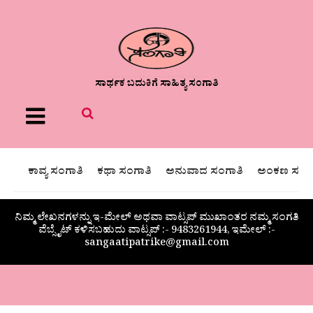
ಸಾರ್ಥಕ ಬದುಕಿಗೆ ಸಾಹಿತ್ಯ ಸಂಗಾತಿ
Menu
ಕಾವ್ಯ ಸಂಗಾತಿ
ಕಥಾ ಸಂಗಾತಿ
ಅನುವಾದ ಸಂಗಾತಿ
ಅಂಕಣ ಸಂಗಾ
ನಿಮ್ಮ ಲೇಖನಗಳನ್ನು ಇ-ಮೇಲ್ ಅಥವಾ ವಾಟ್ಸಪ್ ಮುಖಾಂತರ ನಮ್ಮ ಸಂಗತಿ
ವೆಬ್ಸೈಟ್ ಕಳಿಸಬಹುದು ವಾಟ್ಸಪ್‌ :- 9483261944, ಇಮೇಲ್ :-
sangaatipatrike@gmail.com