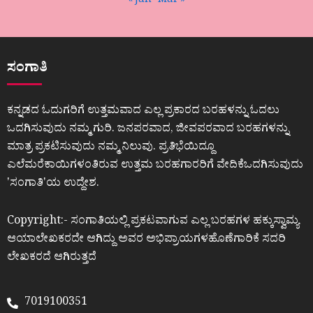
« Jan
Mar »
ಸಂಗಾತಿ
ಕನ್ನಡದ ಓದುಗರಿಗೆ ಉತ್ತಮವಾದ ಎಲ್ಲ ಪ್ರಕಾರದ ಬರಹಳನ್ನು ಓದಲು
ಒದಗಿಸುವುದು ನಮ್ಮ ಗುರಿ. ಜನಪರವಾದ, ಜೀವಪರವಾದ ಬರಹಗಳನ್ನು
ಮಾತ್ರ ಪ್ರಕಟಿಸುವುದು ನಮ್ಮ ನಿಲುವು. ಪ್ರತಿಭೆಯಿದ್ದೂ
ಎಲೆಮರೆಕಾಯಿಗಳಂತಿರುವ ಉತ್ತಮ ಬರಹಗಾರರಿಗೆ ವೇದಿಕೆಒದಗಿಸುವುದು
ʼಸಂಗಾತಿʼಯ ಉದ್ದೇಶ.
Copyright:- ಸಂಗಾತಿಯಲ್ಲಿ ಪ್ರಕಟವಾಗುವ ಎಲ್ಲ ಬರಹಗಳ ಹಕ್ಕುಸ್ವಾಮ್ಯ
ಆಯಾಲೇಖಕರದೇ ಆಗಿದ್ದು ಅವರ ಅಭಿಪ್ರಾಯಗಳಹೊಣೆಗಾರಿಕೆ ಸದರಿ
ಲೇಖಕರದೆ ಆಗಿರುತ್ತದೆ
7019100351