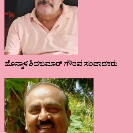
ಹೊನ್ನಾಳಿಶಿವಕುಮಾರ್ ಗೌರವ ಸಂಪಾದಕರು