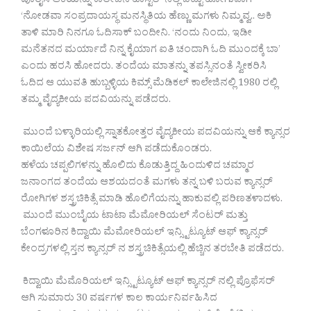
ಪೂರೈಸಿ ಆಕೆಯನ್ನು ಕಾಲೇಜಿನ ಹಾಸ್ಟೆಲ್ ನಲ್ಲಿ ಬಿಟ್ಟು ಹೋಗುವಾಗ
‘ನೋಡವಾ ಸಂಪ್ರದಾಯಸ್ಥ ಮನಸ್ಥಿತಿಯ ಹೆಣ್ಣು ಮಗಳು ನಿಮ್ಮವ್ವ.. ಅಕಿ
ತಾಳಿ ಮಾರಿ ನಿನಗೂ ಓದಿಸಾಕ್ ಬಂದೀನಿ. ‘ನಂದು ನಿಂದು, ಇಡೀ
ಮನೆತನದ ಮರ್ಯಾದೆ ನಿನ್ನ ಕೈಯಾಗ ಐತಿ ಚಂದಾಗಿ ಓದಿ ಮುಂದಕ್ಕೆ ಬಾ’
ಎಂದು ಹರಸಿ ಹೋದರು. ತಂದೆಯ ಮಾತನ್ನು ತಪಸ್ಸಿನಂತೆ ಸ್ವೀಕರಿಸಿ
ಓದಿದ ಆ ಯುವತಿ ಹುಬ್ಬಳ್ಳಿಯ ಕಿಮ್ಸ್ ಮೆಡಿಕಲ್ ಕಾಲೇಜಿನಲ್ಲಿ 1980 ರಲ್ಲಿ
ತಮ್ಮ ವೈದ್ಯಕೀಯ ಪದವಿಯನ್ನು ಪಡೆದರು.
ಮುಂದೆ ಬಳ್ಳಾರಿಯಲ್ಲಿ ಸ್ನಾತಕೋತ್ತರ ವೈದ್ಯಕೀಯ ಪದವಿಯನ್ನು ಆಕೆ ಕ್ಯಾನ್ಸರ
ಕಾಯಿಲೆಯ ವಿಶೇಷ ಸರ್ಜನ್ ಆಗಿ ಪಡೆದುಕೊಂಡರು.
ಹಳೆಯ ಚಪ್ಪಲಿಗಳನ್ನು ಹೊಲಿದು ಕೊಡುತ್ತಿದ್ದ ಹಿಂದುಳಿದ ಚಮ್ಮಾರ
ಜನಾಂಗದ ತಂದೆಯ ಆಶಯದಂತೆ ಮಗಳು ತನ್ನ ಬಳಿ ಬರುವ ಕ್ಯಾನ್ಸರ್
ರೋಗಿಗಳ ಶಸ್ತ್ರಚಿಕಿತ್ಸೆ ಮಾಡಿ ಹೊಲಿಗೆಯನ್ನು ಹಾಕುವಲ್ಲಿ ಪರಿಣತಳಾದಳು.
ಮುಂದೆ ಮುಂಬೈಯ ಟಾಟಾ ಮೆಮೋರಿಯಲ್ ಸೆಂಟರ್ ಮತ್ತು
ಬೆಂಗಳೂರಿನ ಕಿದ್ವಾಯಿ ಮೆಮೋರಿಯಲ್ ಇನ್ಸ್ಟಿಟ್ಯೂಟ್ ಆಫ್ ಕ್ಯಾನ್ಸರ್
ಕೇಂದ್ರಗಳಲ್ಲಿ ಸ್ತನ ಕ್ಯಾನ್ಸರ್ ನ ಶಸ್ತ್ರಚಿಕಿತ್ಸೆಯಲ್ಲಿ ಹೆಚ್ಚಿನ ತರಬೇತಿ ಪಡೆದರು.
ಕಿದ್ವಾಯಿ ಮೆಮೊರಿಯಲ್ ಇನ್ಸ್ಟಿಟ್ಯೂಟ್ ಆಫ್ ಕ್ಯಾನ್ಸರ್ ನಲ್ಲಿ ಪ್ರೊಫೆಸರ್
ಆಗಿ ಸುಮಾರು 30 ವರ್ಷಗಳ ಕಾಲ ಕಾರ್ಯನಿರ್ವಹಿಸಿದ