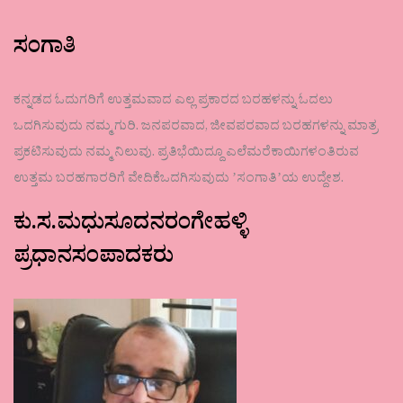
ಸಂಗಾತಿ
ಕನ್ನಡದ ಓದುಗರಿಗೆ ಉತ್ತಮವಾದ ಎಲ್ಲ ಪ್ರಕಾರದ ಬರಹಳನ್ನು ಓದಲು
ಒದಗಿಸುವುದು ನಮ್ಮ ಗುರಿ. ಜನಪರವಾದ, ಜೀವಪರವಾದ ಬರಹಗಳನ್ನು ಮಾತ್ರ
ಪ್ರಕಟಿಸುವುದು ನಮ್ಮ ನಿಲುವು. ಪ್ರತಿಭೆಯಿದ್ದೂ ಎಲೆಮರೆಕಾಯಿಗಳಂತಿರುವ
ಉತ್ತಮ ಬರಹಗಾರರಿಗೆ ವೇದಿಕೆಒದಗಿಸುವುದು ʼಸಂಗಾತಿʼಯ ಉದ್ದೇಶ.
ಕು.ಸ.ಮಧುಸೂದನರಂಗೇಹಳ್ಳಿ
ಪ್ರಧಾನಸಂಪಾದಕರು