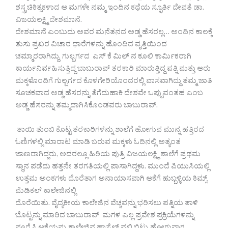
ಶಸ್ತ್ರಚಿಕಿತ್ಸಕಳಾದ ಆ ಮಗಳೇ ನಮ್ಮ ಇಂದಿನ ಕಥೆಯ ಸ್ಫೂರ್ತಿ ದೇವತೆ ಡಾ.
ವಿಜಯಲಕ್ಷ್ಮಿ ದೇಶಮಾನೆ.
ದೇಶಮಾನೆ ಎಂಬುದು ಅವರ ಮನೆತನದ ಅಡ್ಡ ಹೆಸರಲ್ಲ… ಅಂದಿನ ಕಾಲಕ್ಕೆ
ತುಸು ಪ್ರಖರ ವಿಚಾರ ಧಾರೆಗಳನ್ನು ಹೊಂದಿದ ವೃತ್ತಿಯಿಂದ
ಚಮ್ಮಾರರಾಗಿದ್ದು, ಗುಲ್ಬರ್ಗದ ಎಸ್ ಕೆ ಮಿಲ್ ನ ಕೂಲಿ ಕಾರ್ಮಿಕರಾಗಿ
ಕಾರ್ಯನಿರ್ವಹಿಸುತ್ತಿದ್ದ ಬಾಬುರಾವ್ ತರಕಾರಿ ಮಾರುತ್ತಿದ್ದ ಪತ್ನಿ ಮತ್ತು ಆರು
ಮಕ್ಕಳೊಂದಿಗೆ ಗುಲ್ಬರ್ಗದ ಕೊಳಗೇರಿಯೊಂದರಲ್ಲಿ ವಾಸವಾಗಿದ್ದು ತಮ್ಮ ಜಾತಿ
ಸೂಚಕವಾದ ಅಡ್ಡ ಹೆಸರನ್ನು ತೆಗೆದುಹಾಕಿ ದೇಶವೇ ಒಪ್ಪುವಂತಹ ಎಂಬ
ಅಡ್ಡ ಹೆಸರನ್ನು ತಮ್ಮದಾಗಿಸಿಕೊಂಡವರು ಬಾಬುರಾವ್.
ತಾಯಿ ತುಂಬಿ ಕೊಟ್ಟ ತರಕಾರಿಗಳನ್ನು ಶಾಲೆಗೆ ಹೋಗುವ ಮುನ್ನ ಹತ್ತಿರದ
ಓಣಿಗಳಲ್ಲಿ ಮಾರಾಟ ಮಾಡಿ ಬರುವ ಮಕ್ಕಳು ಓದಿನಲ್ಲಿ ಅತ್ಯಂತ
ಜಾಣರಾಗಿದ್ದರು, ಅದರಲ್ಲೂ ಹಿರಿಯ ಪುತ್ರಿ ವಿಜಯಲಕ್ಷ್ಮಿ ಶಾಲೆಗೆ ಪ್ರಥಮ
ಸ್ಥಾನ ಪಡೆದು ಹತ್ತನೇ ತರಗತಿಯಲ್ಲಿ ಪಾಸಾಗಿದ್ದಳು. ಮುಂದೆ ಪಿಯುಸಿಯಲ್ಲಿ
ಉತ್ತಮ ಅಂಕಗಳು ದೊರೆತಾಗ ಅನಾಯಾಸವಾಗಿ ಆಕೆಗೆ ಹುಬ್ಬಳ್ಳಿಯ ಕಿಮ್ಸ್
ಮೆಡಿಕಲ್ ಕಾಲೇಜಿನಲ್ಲಿ
ದೊರೆಯಿತು. ವೈದ್ಯಕೀಯ ಕಾಲೇಜಿನ ವೆಚ್ಚವನ್ನು ಭರಿಸಲು ಪತ್ನಿಯ ತಾಳಿ
ಬೊಟ್ಟನ್ನು ಮಾರಿದ ಬಾಬುರಾವ್ ಮಗಳ ಎಲ್ಲ ಪ್ರವೇಶ ಪ್ರಕ್ರಿಯೆಗಳನ್ನು