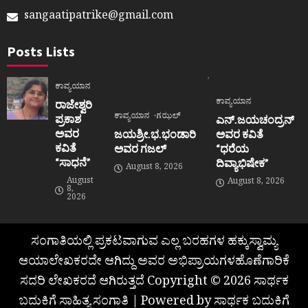
sangaatipatrike@gmail.com
Posts Lists
ಕಾವ್ಯಯಾನ
ಕಾವ್ಯಯಾನ
ರಾಜೇಶ್ವರಿ
ಕಾವ್ಯಯಾನ
ಗಝಲ್
ಪ್ರಕಾಶ
ಎನ್.ಜಯಚಂದ್ರನ್
ಅವರ
ಜಯಶ್ರೀ.ಭ.ಭಂಡಾರಿ
ಅವರ ಕವಿತೆ
ಕವಿತೆ
ಅವರ ಗಜಲ್
“ಧರೆಯ
“ಸಾಧನೆ”
ದಿವ್ಯಾಭಿಷೇಕ”
August 8, 2026
August
August 8, 2026
8,
2026
ಸಂಗಾತಿಯಲ್ಲಿ ಪ್ರಕಟವಾಗುವ ಎಲ್ಲ ಬರಹಗಳ ಹಕ್ಕುಸ್ವಾಮ್ಯ
ಆಯಾಲೇಖಕರದೇ ಆಗಿದ್ದು ಅವರ ಅಭಿಪ್ರಾಯಗಳಹೊಣೆಗಾರಿಕೆ
ಸದರಿ ಲೇಖಕರದೆ ಆಗಿರುತ್ತದೆ Copyright © 2026 ಸಾರ್ಥಕ
ಬದುಕಿಗೆ ಸಾಹಿತ್ಯ ಸಂಗಾತಿ | Powered by ಸಾರ್ಥಕ ಬದುಕಿಗೆ