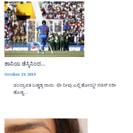
ಶಾನಿಯ ಡೆಸ್ಕಿನಿಂದ…
October 19, 2019
ಚಂದ್ರಾವತಿ ಬಡ್ಡಡ್ಕ ನಾನು- ಛೇ ನೀವು ಎಲ್ಲಿ ಹೋದ್ದು? ಸಚಿನ್ ಸರೀ
ಹೊಡ್ದ,…