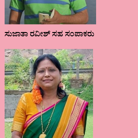
ಸುಜಾತಾ ರವೀಶ್ ಸಹ ಸಂಪಾಕರು