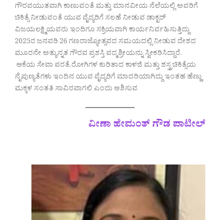
ಗೌರವಯುತವಾಗಿ ಕಾಣುವಂತೆ ಮತ್ತು ಮಾನವೀಯ ನೆಲೆಯಲ್ಲಿ ಅವರಿಗೆ
ಚಿಕಿತ್ಸೆ ನೀಡುವಂತೆ ಯುವ ವೈದ್ಯರಿಗೆ ಸಲಹೆ ನೀಡುವ ಡಾಕ್ಟರ್
ವಿಜಯಲಕ್ಷ್ಮಿಯವರು ಇಂದಿಗೂ ಸಕ್ರಿಯವಾಗಿ ಕಾರ್ಯನಿರ್ವಹಿಸುತ್ತಿದ್ದು
2025ರ ಜನವರಿ 26 ಗಣರಾಜ್ಯೋತ್ಸವದ ಸಮಯದಲ್ಲಿ ನೀಡುವ ದೇಶದ
ಮೂರನೇ ಅತ್ಯುನ್ನತ ಗೌರವ ಪ್ರಶಸ್ತಿ ಪದ್ಮಶ್ರೀಯನ್ನು ಸ್ವೀಕರಿಸಿದ್ದಾರೆ.
ಆಕೆಯ ಸೇವಾ ಪರತೆ,ರೋಗಿಗಳ ಕುರಿತಾದ ಕಾಳಜಿ ಮತ್ತು ಶಸ್ತ್ರಚಿಕಿತ್ಸೆಯ
ನೈಪುಣ್ಯತೆಗಳು ಇಂದಿನ ಯುವ ವೈದ್ಯರಿಗೆ ಮಾದರಿಯಾಗಿದ್ದು ಇಂತಹ ಹೆಣ್ಣು
ಮಕ್ಕಳ ಸಂತತಿ ಸಾವಿರವಾಗಲಿ ಎಂದು ಆಶಿಸುವ
ವೀಣಾ ಹೇಮಂತ್ ಗೌಡ ಪಾಟೀಲ್