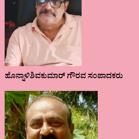
ಹೊನ್ನಾಳಿಶಿವಕುಮಾರ್ ಗೌರವ ಸಂಪಾದಕರು