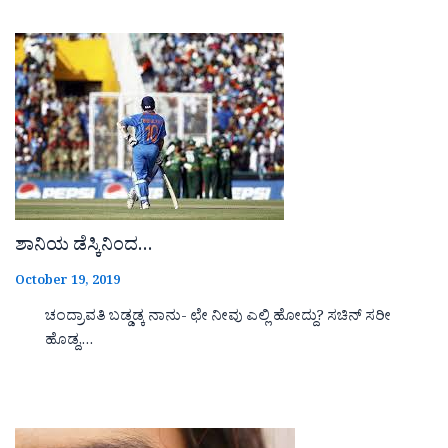
ಶಾನಿಯ ಡೆಸ್ಕಿನಿಂದ…
October 19, 2019
ಚಂದ್ರಾವತಿ ಬಡ್ಡಡ್ಕ ನಾನು- ಛೇ ನೀವು ಎಲ್ಲಿ ಹೋದ್ದು? ಸಚಿನ್ ಸರೀ
ಹೊಡ್ದ,…