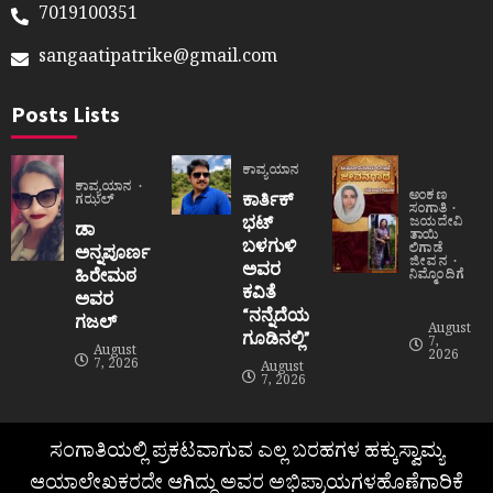
7019100351
sangaatipatrike@gmail.com
Posts Lists
ಕಾವ್ಯಯಾನ
ಕಾವ್ಯಯಾನ
ಅಂಕಣ
ಕಾರ್ತಿಕ್
ಗಝಲ್
ಸಂಗಾತಿ
ಭಟ್
ಜಯದೇವಿ
ಡಾ
ತಾಯಿ
ಬಳಗುಳಿ
ಲಿಗಾಡೆ
ಅನ್ನಪೂರ್ಣ
ಜೀವನ
ಅವರ
ಹಿರೇಮಠ
ನಿಮ್ಮೊಂದಿಗೆ
ಕವಿತೆ
ಅವರ
“ನನ್ನೆದೆಯ
ಗಜಲ್
August
ಗೂಡಿನಲ್ಲಿ”
7,
August
2026
7, 2026
August
7, 2026
ಸಂಗಾತಿಯಲ್ಲಿ ಪ್ರಕಟವಾಗುವ ಎಲ್ಲ ಬರಹಗಳ ಹಕ್ಕುಸ್ವಾಮ್ಯ
ಆಯಾಲೇಖಕರದೇ ಆಗಿದ್ದು ಅವರ ಅಭಿಪ್ರಾಯಗಳಹೊಣೆಗಾರಿಕೆ