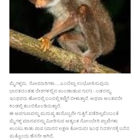
ಮೈಗಳ್ಳರು, ಸೋಮಾರಿಗಳು…. ಎಂದೆಲ್ಲಾ ಸಂಭೋದಿಸುವುದು
ಭಾರತದಂತಹ ದೇಶಗಳಲ್ಲಿನ ಉಂಡಾಡುವ ಗು(ಗ) ಂಡರನ್ನು.
ಇಂಥವರು ಹೋದಲ್ಲಿ ಬಂದಲ್ಲಿ ಕಣ್ಣಿಗೆ ಬೀಳುತ್ತಾರೆ. ಅಥವಾ ಅಂತವರೇ
ಕಂಡಲ್ಲಿ ತುಂಬಿಕೊಂಡಿರುತ್ತಾರೆ.
ಈ ಅವಗುಣವನ್ನು ಮನುಷ್ಯ ತಾನೊಬ್ಬನೇ ಗುತ್ತಿಗೆ ಪಡೆದಿಲ್ಲವೆಂಬಂತೆ
ಮೈಗಳ್ಳ ಮಾನವರನ್ನು ಮೀರಿಸುವ ಅತ್ಯಂತ ಸೋಂಬೇರಿ ಪ್ರಾಣಿಗಳು
ಉಂಟು.ಕಾಡು ಪಾಪ (ವಾನರ ಲಕ್ಷಣ ತೋರುವ) ಇಂಥ ನಿದರ್ಶನಕ್ಕೆ ಬರೆದ
ಮತ್ತೊಂದು ಹೆಸರೇ ಆಗಿದೆ.