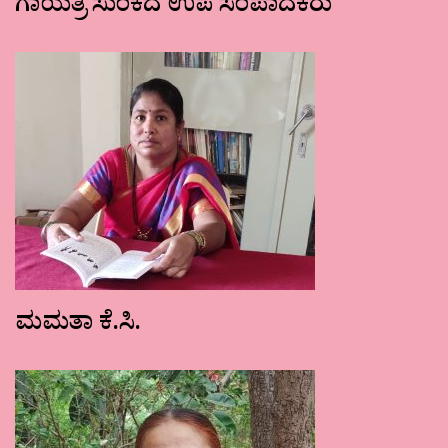
ಗಾಯತ್ರಿ ಸುಂಕದ ಉಪ ಸಂಪಾದಕರು
ಮಮತಾ ಕೆ.ಸಿ.