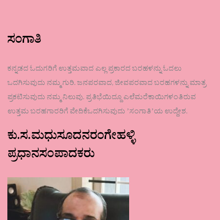
ಸಂಗಾತಿ
ಕನ್ನಡದ ಓದುಗರಿಗೆ ಉತ್ತಮವಾದ ಎಲ್ಲ ಪ್ರಕಾರದ ಬರಹಳನ್ನು ಓದಲು
ಒದಗಿಸುವುದು ನಮ್ಮ ಗುರಿ. ಜನಪರವಾದ, ಜೀವಪರವಾದ ಬರಹಗಳನ್ನು ಮಾತ್ರ
ಪ್ರಕಟಿಸುವುದು ನಮ್ಮ ನಿಲುವು. ಪ್ರತಿಭೆಯಿದ್ದೂ ಎಲೆಮರೆಕಾಯಿಗಳಂತಿರುವ
ಉತ್ತಮ ಬರಹಗಾರರಿಗೆ ವೇದಿಕೆಒದಗಿಸುವುದು ʼಸಂಗಾತಿʼಯ ಉದ್ದೇಶ.
ಕು.ಸ.ಮಧುಸೂದನರಂಗೇಹಳ್ಳಿ
ಪ್ರಧಾನಸಂಪಾದಕರು