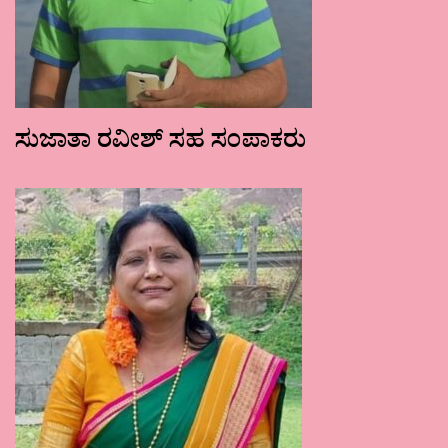
ಸುಜಾತಾ ರವೀಶ್ ಸಹ ಸಂಪಾಕರು