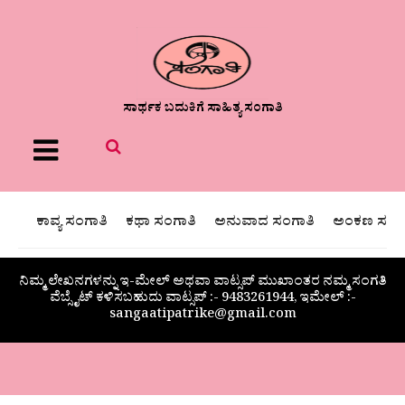
ಸಾರ್ಥಕ ಬದುಕಿಗೆ ಸಾಹಿತ್ಯ ಸಂಗಾತಿ
Menu
ಕಾವ್ಯ ಸಂಗಾತಿ
ಕಥಾ ಸಂಗಾತಿ
ಅನುವಾದ ಸಂಗಾತಿ
ಅಂಕಣ ಸಂಗಾ
ನಿಮ್ಮ ಲೇಖನಗಳನ್ನು ಇ-ಮೇಲ್ ಅಥವಾ ವಾಟ್ಸಪ್ ಮುಖಾಂತರ ನಮ್ಮ ಸಂಗತಿ
ವೆಬ್ಸೈಟ್ ಕಳಿಸಬಹುದು ವಾಟ್ಸಪ್‌ :- 9483261944, ಇಮೇಲ್ :-
sangaatipatrike@gmail.com