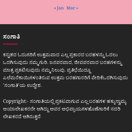
« Jan
Mar »
ಸಂಗಾತಿ
ಕನ್ನಡದ ಓದುಗರಿಗೆ ಉತ್ತಮವಾದ ಎಲ್ಲ ಪ್ರಕಾರದ ಬರಹಳನ್ನು ಓದಲು
ಒದಗಿಸುವುದು ನಮ್ಮ ಗುರಿ. ಜನಪರವಾದ, ಜೀವಪರವಾದ ಬರಹಗಳನ್ನು
ಮಾತ್ರ ಪ್ರಕಟಿಸುವುದು ನಮ್ಮ ನಿಲುವು. ಪ್ರತಿಭೆಯಿದ್ದೂ
ಎಲೆಮರೆಕಾಯಿಗಳಂತಿರುವ ಉತ್ತಮ ಬರಹಗಾರರಿಗೆ ವೇದಿಕೆಒದಗಿಸುವುದು
ʼಸಂಗಾತಿʼಯ ಉದ್ದೇಶ.
Copyright:- ಸಂಗಾತಿಯಲ್ಲಿ ಪ್ರಕಟವಾಗುವ ಎಲ್ಲ ಬರಹಗಳ ಹಕ್ಕುಸ್ವಾಮ್ಯ
ಆಯಾಲೇಖಕರದೇ ಆಗಿದ್ದು ಅವರ ಅಭಿಪ್ರಾಯಗಳಹೊಣೆಗಾರಿಕೆ ಸದರಿ
ಲೇಖಕರದೆ ಆಗಿರುತ್ತದೆ