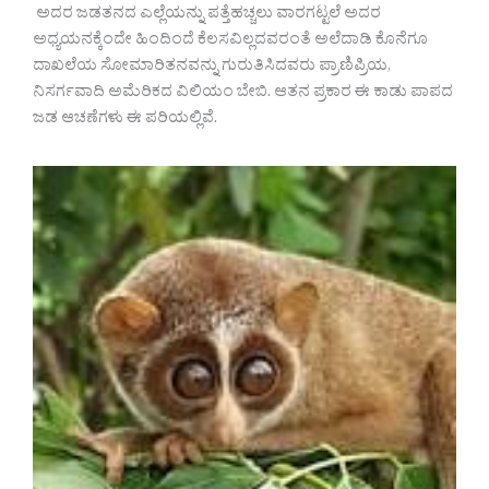
ಅದರ ಜಡತನದ ಎಲ್ಲೆಯನ್ನು ಪತ್ತೆಹಚ್ಚಲು ವಾರಗಟ್ಟಲೆ ಅದರ
ಅಧ್ಯಯನಕ್ಕೆಂದೇ ಹಿಂದಿಂದೆ ಕೆಲಸವಿಲ್ಲದವರಂತೆ ಅಲೆದಾಡಿ ಕೊನೆಗೂ
ದಾಖಲೆಯ ಸೋಮಾರಿತನವನ್ನು ಗುರುತಿಸಿದವರು ಪ್ರಾಣಿಪ್ರಿಯ,
ನಿಸರ್ಗವಾದಿ ಅಮೆರಿಕದ ವಿಲಿಯಂ ಬೇಬಿ. ಆತನ ಪ್ರಕಾರ ಈ ಕಾಡು ಪಾಪದ
ಜಡ ಆಚಣೆಗಳು ಈ ಪರಿಯಲ್ಲಿವೆ.