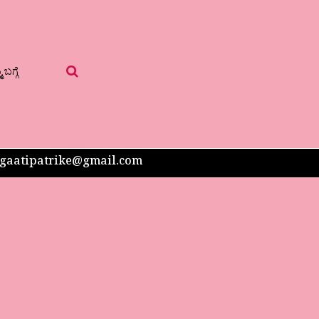
 ಬಗ್ಗೆ
 sangaatipatrike@gmail.com