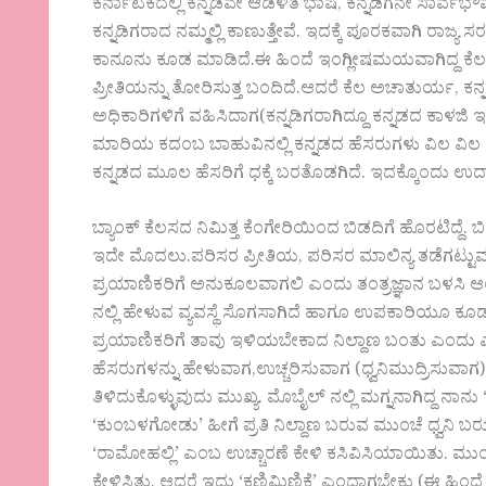
ಕರ್ನಾಟಕದಲ್ಲಿ ಕನ್ನಡವೇ ಆಡಳಿತ ಭಾಷೆ, ಕನ್ನಡಿಗನೇ ಸಾರ್ವಭೌಮ
ಕನ್ನಡಿಗರಾದ ನಮ್ಮಲ್ಲಿ ಕಾಣುತ್ತೇವೆ. ಇದಕ್ಕೆ ಪೂರಕವಾಗಿ ರಾಜ
ಕಾನೂನು ಕೂಡ ಮಾಡಿದೆ.ಈ ಹಿಂದೆ ಇಂಗ್ಲೀಷಮಯವಾಗಿದ್ದ ಕೆಲ 
ಪ್ರೀತಿಯನ್ನು ತೋರಿಸುತ್ತ ಬಂದಿದೆ.ಆದರೆ ಕೆಲ ಅಚಾತುರ್ಯ, ಕನ
ಅಧಿಕಾರಿಗಳಿಗೆ ವಹಿಸಿದಾಗ(ಕನ್ನಡಿಗರಾಗಿದ್ದೂ ಕನ್ನಡದ ಕಾಳಜಿ ಇಲ
ಮಾರಿಯ ಕದಂಬ ಬಾಹುವಿನಲ್ಲಿ ಕನ್ನಡದ ಹೆಸರುಗಳು ವಿಲ ವಿಲ ಅಂ
ಕನ್ನಡದ ಮೂಲ ಹೆಸರಿಗೆ ಧಕ್ಕೆ ಬರತೊಡಗಿದೆ. ಇದಕ್ಕೊಂದು ಉದಾ
ಬ್ಯಾಂಕ್ ಕೆಲಸದ ನಿಮಿತ್ತ ಕೆಂಗೇರಿಯಿಂದ ಬಿಡದಿಗೆ ಹೊರಟಿದ್ದೆ. ಬಿ
ಇದೇ ಮೊದಲು.ಪರಿಸರ ಪ್ರೀತಿಯ, ಪರಿಸರ ಮಾಲಿನ್ಯ ತಡೆಗಟ್ಟುವ 
ಪ್ರಯಾಣಿಕರಿಗೆ ಅನುಕೂಲವಾಗಲಿ ಎಂದು ತಂತ್ರಜ್ಞಾನ ಬಳಸಿ ಆಯಾ
ನಲ್ಲಿ ಹೇಳುವ ವ್ಯವಸ್ಥೆ ಸೊಗಸಾಗಿದೆ ಹಾಗೂ ಉಪಕಾರಿಯೂ ಕೂಡ.
ಪ್ರಯಾಣಿಕರಿಗೆ ತಾವು ಇಳಿಯಬೇಕಾದ ನಿಲ್ದಾಣ ಬಂತು ಎಂದು ಎಚ್ಚ
ಹೆಸರುಗಳನ್ನು ಹೇಳುವಾಗ,ಉಚ್ಚರಿಸುವಾಗ (ಧ್ವನಿಮುದ್ರಿಸುವಾಗ
ತಿಳಿದುಕೊಳ್ಳುವುದು ಮುಖ್ಯ. ಮೊಬೈಲ್ ನಲ್ಲಿ ಮಗ್ನನಾಗಿದ್ದ ನಾನು ‘ಚ
‘ಕುಂಬಳಗೋಡು’ ಹೀಗೆ ಪ್ರತಿ ನಿಲ್ದಾಣ ಬರುವ ಮುಂಚೆ ಧ್ವನಿ ಬರುತ್
‘ರಾಮೋಹಲ್ಲಿ’ ಎಂಬ ಉಚ್ಚಾರಣೆ ಕೇಳಿ ಕಸಿವಿಸಿಯಾಯಿತು. ಮುಂದೆ ಸಾ
ಕೇಳಿಸಿತು. ಆದರೆ ಇದು ‘ಕಣಿಮಿಣಿಕೆ’ ಎಂದಾಗಬೇಕು (ಈ ಹಿಂ