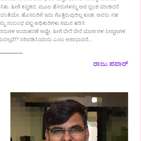
ಿಸಿತು. ಹೀಗೆ ಕನ್ನಡದ, ಮೂಲ ಹೆಸರುಗಳನ್ನು ಅಪ ಭ್ರಂಶ ಮಾಡಿದರೆ
ೆದಂತೆಯೇ. ಹೊಸಬರಿಗೆ ಇದು ಗೊತ್ತಿರುವುದಿಲ್ಲ ಕೂಡ. ಅವರು ಸಹ
ದನ್ನು ಸಂಬಂಧ ಪಟ್ಟ ಅಧಿಕಾರಿಗಳು ಗಮನ ಹರಿಸಿ
ರುಗಳ ಉದಾಹರಣೆ ಅಷ್ಟೇ.‌ ಹೀಗೆ ಬೇರೆ ಬೇರೆ ಮಾರ್ಗಗಳ ನಿಲ್ದಾಣಗಳ
ಸಬಹುದಲ್ಲವೆ!? ಸರಿಪಡಿಸಿಯಾರು ಎಂಬ ಆಶಾಭಾವನೆ…
ರಾಜು ಪವಾರ್