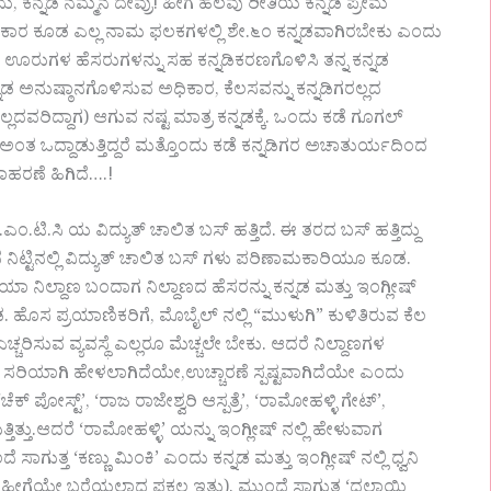
, ಕನ್ನಡ ನಮ್ಮನೆ ದೇವ್ರು! ಹೀಗೆ ಹಲವು ರೀತಿಯ ಕನ್ನಡ ಪ್ರೇಮ
್ಯ ಸರಕಾರ ಕೂಡ ಎಲ್ಲ ನಾಮ ಫಲಕಗಳಲ್ಲಿ ಶೇ.೬೦ ಕನ್ನಡವಾಗಿರಬೇಕು ಎಂದು
ಊರುಗಳ ಹೆಸರುಗಳನ್ನು ಸಹ ಕನ್ನಡಿಕರಣಗೊಳಿಸಿ ತನ್ನ ಕನ್ನಡ
್ನಡ ಅನುಷ್ಠಾನಗೊಳಿಸುವ ಅಧಿಕಾರ, ಕೆಲಸವನ್ನು ಕನ್ನಡಿಗರಲ್ಲದ
್ಲದವರಿದ್ದಾಗ) ಆಗುವ ನಷ್ಟ ಮಾತ್ರ ಕನ್ನಡಕ್ಕೆ. ಒಂದು ಕಡೆ ಗೂಗಲ್
ತ ಒದ್ದಾಡುತ್ತಿದ್ದರೆ ಮತ್ತೊಂದು ಕಡೆ ಕನ್ನಡಿಗರ ಅಚಾತುರ್ಯದಿಂದ
ಹರಣೆ ಹಿಗಿದೆ….!
.ಎಂ.ಟಿ.ಸಿ ಯ ವಿದ್ಯುತ್ ಚಾಲಿತ ಬಸ್ ಹತ್ತಿದೆ. ಈ ತರದ ಬಸ್ ಹತ್ತಿದ್ದು
ನಿಟ್ಟಿನಲ್ಲಿ ವಿದ್ಯುತ್ ಚಾಲಿತ ಬಸ್ ಗಳು ಪರಿಣಾಮಕಾರಿಯೂ ಕೂಡ.
 ನಿಲ್ದಾಣ ಬಂದಾಗ ನಿಲ್ದಾಣದ ಹೆಸರನ್ನು ಕನ್ನಡ ಮತ್ತು ಇಂಗ್ಲೀಷ್
 ಹೊಸ ಪ್ರಯಾಣಿಕರಿಗೆ, ಮೊಬೈಲ್ ನಲ್ಲಿ “ಮುಳುಗಿ” ಕುಳಿತಿರುವ ಕೆಲ
ರಿಸುವ ವ್ಯವಸ್ಥೆ ಎಲ್ಲರೂ ಮೆಚ್ಚಲೇ ಬೇಕು. ಆದರೆ ನಿಲ್ದಾಣಗಳ
) ಸರಿಯಾಗಿ ಹೇಳಲಾಗಿದೆಯೇ,ಉಚ್ಚಾರಣೆ ಸ್ಪಷ್ಟವಾಗಿದೆಯೇ ಎಂದು
ೆಕ್ ಪೋಸ್ಟ್’, ‘ರಾಜ ರಾಜೇಶ್ವರಿ ಆಸ್ಪತ್ರೆ’, ‘ರಾಮೋಹಳ್ಳಿ ಗೇಟ್’,
ತಿತ್ತು.ಆದರೆ ‘ರಾಮೋಹಳ್ಳಿ’ ಯನ್ನು ಇಂಗ್ಲೀಷ್ ನಲ್ಲಿ ಹೇಳುವಾಗ
ಗುತ್ತ ‘ಕಣ್ಣು ಮಿಂಕಿ’ ಎಂದು ಕನ್ನಡ ಮತ್ತು ಇಂಗ್ಲೀಷ್ ನಲ್ಲಿ ಧ್ವನಿ
ದೆ ಹೀಗೆಯೇ ಬರೆಯಲಾದ ಫಕಲ ಇತ್ತು). ಮುಂದೆ ಸಾಗುತ್ತ ‘ದಲಾಯಿ