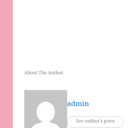
About The Author
admin
See author's posts