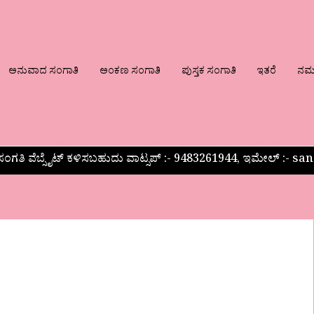
ಅನುವಾದ ಸಂಗಾತಿ
ಅಂಕಣ ಸಂಗಾತಿ
ಪುಸ್ತಕ ಸಂಗಾತಿ
ಇತರೆ
ನಮ್ಮ
ಂಗತಿ ವೆಬ್ಸೈಟ್ ಕಳಿಸಬಹುದು ವಾಟ್ಸಪ್‌ :- 9483261944, ಇಮೇಲ್ :-