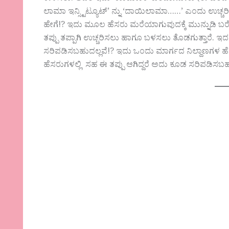
ಲಾಮಾ ಇನ್ಸ್ಟಿಟ್ಯೂಟ್’ ನ್ನು ‘ದಾಯಿಲಾಮಾ……’ ಎಂದು ಉಚ್ಚರ
ಹೇಗೆ!? ಇದು ಮೂಲ ಹೆಸರು ಮರೆಯಾಗುವುದಕ್ಕೆ ಮುನ್ನುಡಿ ಬರ
ತಪ್ಪು ತಪ್ಪಾಗಿ ಉಚ್ಚರಿಸಲು ಹಾಗೂ ಬಳಸಲು ತೊಡಗುತ್ತಾರೆ. ಇ
ಸರಿಪಡಿಸಬಹುದಲ್ಲವೆ!? ಇದು ಒಂದು ಮಾರ್ಗದ ನಿಲ್ದಾಣಗಳ ಹೆಸ
ಹೆಸರುಗಳಲ್ಲಿ ಸಹ ಈ ತಪ್ಪು ಆಗಿದ್ದರೆ ಅದು ಕೂಡ ಸರಿಪಡಿ