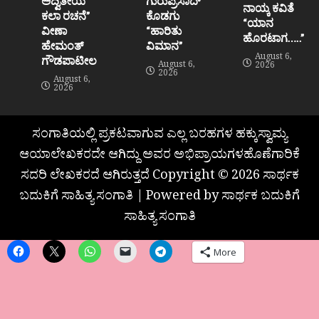
ಅದ್ವಿತೀಯ
ಗುರುಪ್ರಸಾದ್
ನಾಯ್ಕ ಕವಿತೆ
ಕಲಾ ರಚನೆ”‌
ಕೊಡಗು
“ಯಾನ
ವೀಣಾ
“ಹಾರಿತು
ಹೊರಟಾಗ…..”
ಹೇಮಂತ್‌
ವಿಮಾನ”
August 6,
ಗೌಡಪಾಟೀಲ
August 6,
2026
2026
August 6,
2026
ಸಂಗಾತಿಯಲ್ಲಿ ಪ್ರಕಟವಾಗುವ ಎಲ್ಲ ಬರಹಗಳ ಹಕ್ಕುಸ್ವಾಮ್ಯ
ಆಯಾಲೇಖಕರದೇ ಆಗಿದ್ದು ಅವರ ಅಭಿಪ್ರಾಯಗಳಹೊಣೆಗಾರಿಕೆ
ಸದರಿ ಲೇಖಕರದೆ ಆಗಿರುತ್ತದೆ Copyright © 2026 ಸಾರ್ಥಕ
ಬದುಕಿಗೆ ಸಾಹಿತ್ಯ ಸಂಗಾತಿ | Powered by ಸಾರ್ಥಕ ಬದುಕಿಗೆ
ಸಾಹಿತ್ಯ ಸಂಗಾತಿ
More