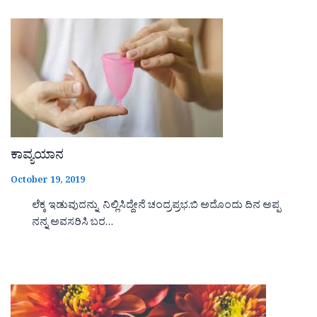
ಕಾವ್ಯಯಾನ
October 19, 2019
ಲೆಕ್ಕ ಇಡುವುದನ್ನು ನಿಲ್ಲಿಸಿದ್ದೇನೆ ಚಂದ್ರಪ್ರಭ.ಬಿ ಅದೊಂದು ದಿನ ಅಪ್ಪ
ನನ್ನ ಅವಸರಿಸಿ ಬರ…