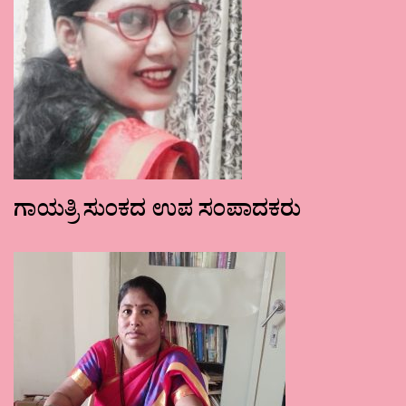
ಗಾಯತ್ರಿ ಸುಂಕದ ಉಪ ಸಂಪಾದಕರು