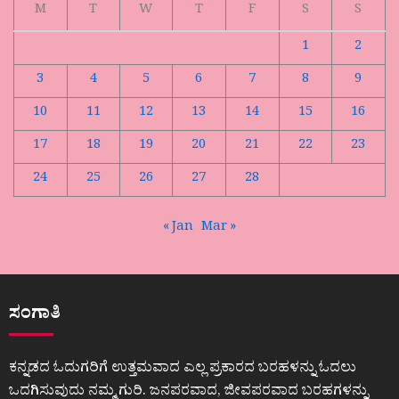
M
T
W
T
F
S
S
1
2
3
4
5
6
7
8
9
10
11
12
13
14
15
16
17
18
19
20
21
22
23
24
25
26
27
28
« Jan
Mar »
ಸಂಗಾತಿ
ಕನ್ನಡದ ಓದುಗರಿಗೆ ಉತ್ತಮವಾದ ಎಲ್ಲ ಪ್ರಕಾರದ ಬರಹಳನ್ನು ಓದಲು
ಒದಗಿಸುವುದು ನಮ್ಮ ಗುರಿ. ಜನಪರವಾದ, ಜೀವಪರವಾದ ಬರಹಗಳನ್ನು