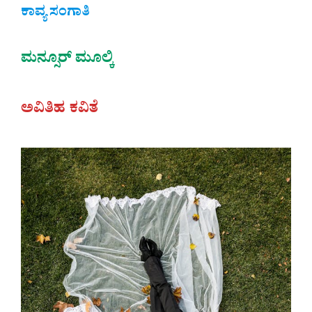
ಕಾವ್ಯ ಸಂಗಾತಿ
ಮನ್ಸೂರ್ ಮೂಲ್ಕಿ
ಅವಿತಿಹ ಕವಿತೆ