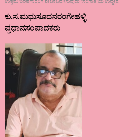
ಉತ್ತಮ ಬರಹಗಾರರಿಗೆ ವೇದಿಕೆಒದಗಿಸುವುದು ʼಸಂಗಾತಿʼಯ ಉದ್ದೇಶ.
ಕು.ಸ.ಮಧುಸೂದನರಂಗೇಹಳ್ಳಿ
ಪ್ರಧಾನಸಂಪಾದಕರು