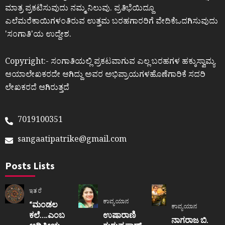
ಮಾತ್ರ ಪ್ರಕಟಿಸುವುದು ನಮ್ಮ ನಿಲುವು. ಪ್ರತಿಭೆಯಿದ್ದೂ
ಎಲೆಮರೆಕಾಯಿಗಳಂತಿರುವ ಉತ್ತಮ ಬರಹಗಾರರಿಗೆ ವೇದಿಕೆಒದಗಿಸುವುದು
ʼಸಂಗಾತಿʼಯ ಉದ್ದೇಶ.
Copyright:- ಸಂಗಾತಿಯಲ್ಲಿ ಪ್ರಕಟವಾಗುವ ಎಲ್ಲ ಬರಹಗಳ ಹಕ್ಕುಸ್ವಾಮ್ಯ
ಆಯಾಲೇಖಕರದೇ ಆಗಿದ್ದು ಅವರ ಅಭಿಪ್ರಾಯಗಳಹೊಣೆಗಾರಿಕೆ ಸದರಿ
ಲೇಖಕರದೆ ಆಗಿರುತ್ತದೆ
7019100351
sangaatipatrike@gmail.com
Posts Lists
ಇತರೆ
ಕಾವ್ಯಯಾನ
“ಮಂಡಲ
ಕಾವ್ಯಯಾನ
ಕಲೆ….ಎಂಬ
ಉಷಾರಾಣಿ
ನಾಗರಾಜ ಬಿ.