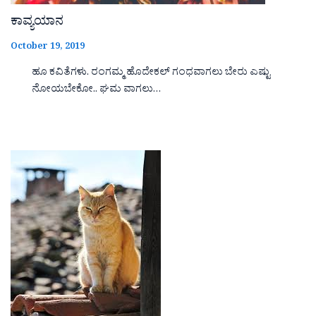
ಕಾವ್ಯಯಾನ
October 19, 2019
ಹೂ ಕವಿತೆಗಳು. ರಂಗಮ್ಮ ಹೊದೇಕಲ್ ಗಂಧವಾಗಲು ಬೇರು ಎಷ್ಟು
ನೋಯಬೇಕೋ.. ಘಮ ವಾಗಲು…