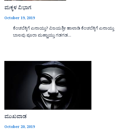
ಮಕ್ಕಳ ವಿಭಾಗ
October 19, 2019
ಕೆಂಚಬೆಕ್ಕಿಗೆ ಏನಾಯ್ತು? ವಿಜಯಶ್ರೀ ಹಾಲಾಡಿ ಕೆಂಚಬೆಕ್ಕಿಗೆ ಏನಾಯ್ತು
ಬಾಲವು ಪೂರಾ ಮಣ್ಣಾಯ್ತು ಗಡಗಡ…
ಮುಖವಾಡ
October 20, 2019