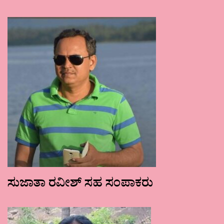
ಸುಜಾತಾ ರವೀಶ್ ಸಹ ಸಂಪಾಕರು