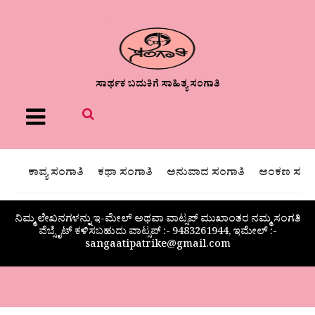
ಸಾರ್ಥಕ ಬದುಕಿಗೆ ಸಾಹಿತ್ಯ ಸಂಗಾತಿ
Menu
ಕಾವ್ಯ ಸಂಗಾತಿ
ಕಥಾ ಸಂಗಾತಿ
ಅನುವಾದ ಸಂಗಾತಿ
ಅಂಕಣ ಸಂಗಾ
ನಿಮ್ಮ ಲೇಖನಗಳನ್ನು ಇ-ಮೇಲ್ ಅಥವಾ ವಾಟ್ಸಪ್ ಮುಖಾಂತರ ನಮ್ಮ ಸಂಗತಿ
ವೆಬ್ಸೈಟ್ ಕಳಿಸಬಹುದು ವಾಟ್ಸಪ್‌ :- 9483261944, ಇಮೇಲ್ :-
sangaatipatrike@gmail.com