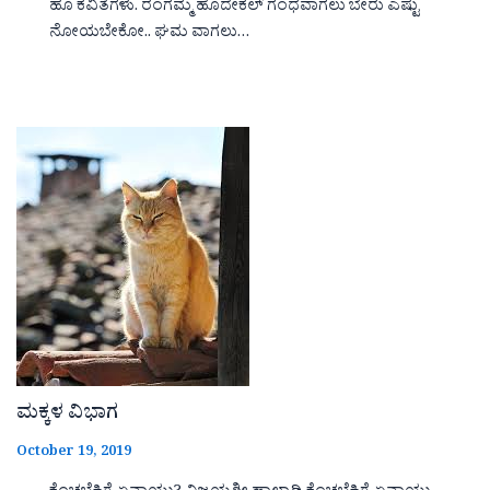
ಹೂ ಕವಿತೆಗಳು. ರಂಗಮ್ಮ ಹೊದೇಕಲ್ ಗಂಧವಾಗಲು ಬೇರು ಎಷ್ಟು
ನೋಯಬೇಕೋ.. ಘಮ ವಾಗಲು…
ಮಕ್ಕಳ ವಿಭಾಗ
October 19, 2019