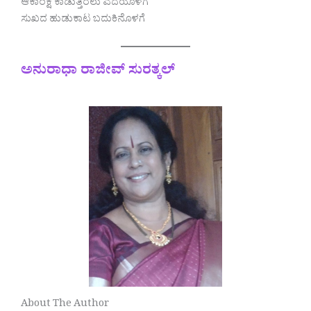
ಆಕಾಂಕ್ಷೆ ಕಾಡುತ್ತಿರಲು ಎದೆಯೊಳಗೆ
ಸುಖದ ಹುಡುಕಾಟ ಬದುಕಿನೊಳಗೆ
ಅನುರಾಧಾ ರಾಜೀವ್ ಸುರತ್ಕಲ್
About The Author