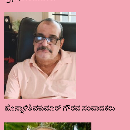
ಹೊನ್ನಾಳಿಶಿವಕುಮಾರ್ ಗೌರವ ಸಂಪಾದಕರು