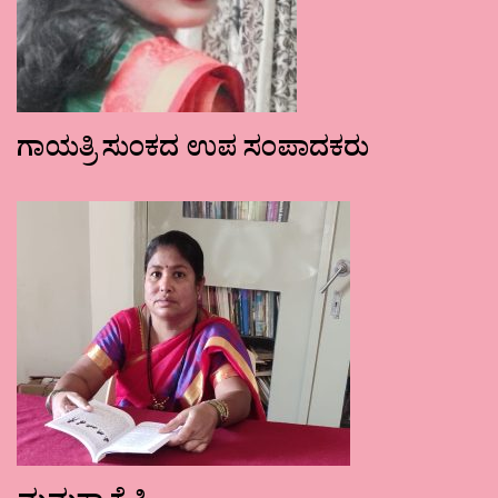
ಗಾಯತ್ರಿ ಸುಂಕದ ಉಪ ಸಂಪಾದಕರು