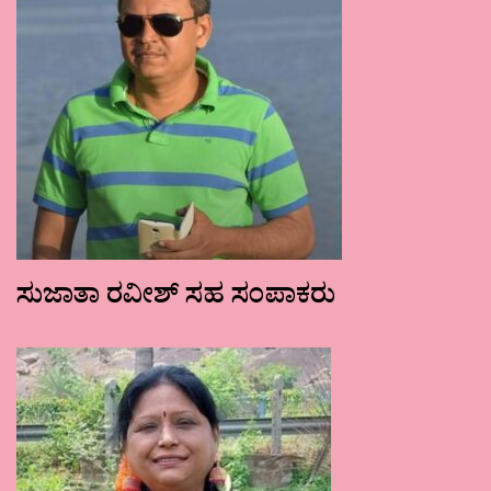
ಸುಜಾತಾ ರವೀಶ್ ಸಹ ಸಂಪಾಕರು