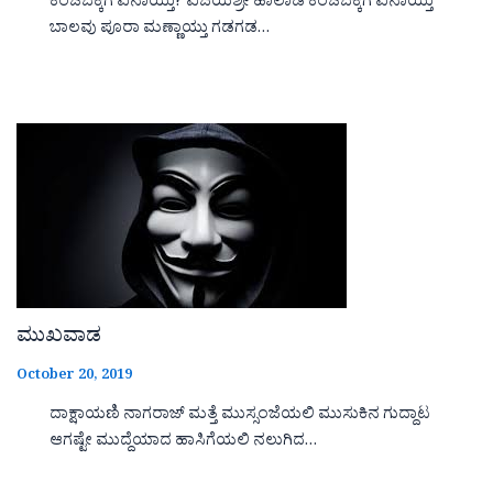
ಕೆಂಚಬೆಕ್ಕಿಗೆ ಏನಾಯ್ತು? ವಿಜಯಶ್ರೀ ಹಾಲಾಡಿ ಕೆಂಚಬೆಕ್ಕಿಗೆ ಏನಾಯ್ತು
ಬಾಲವು ಪೂರಾ ಮಣ್ಣಾಯ್ತು ಗಡಗಡ…
ಮುಖವಾಡ
October 20, 2019
ದಾಕ್ಷಾಯಣಿ ನಾಗರಾಜ್ ಮತ್ತೆ ಮುಸ್ಸಂಜೆಯಲಿ ಮುಸುಕಿನ ಗುದ್ದಾಟ
ಆಗಷ್ಟೇ ಮುದ್ದೆಯಾದ ಹಾಸಿಗೆಯಲಿ ನಲುಗಿದ…