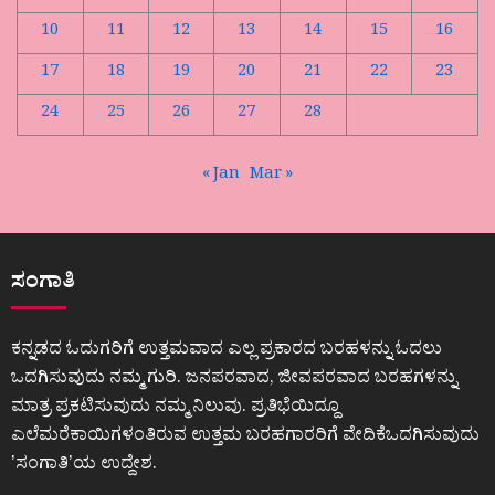
10
11
12
13
14
15
16
17
18
19
20
21
22
23
24
25
26
27
28
« Jan
Mar »
ಸಂಗಾತಿ
ಕನ್ನಡದ ಓದುಗರಿಗೆ ಉತ್ತಮವಾದ ಎಲ್ಲ ಪ್ರಕಾರದ ಬರಹಳನ್ನು ಓದಲು
ಒದಗಿಸುವುದು ನಮ್ಮ ಗುರಿ. ಜನಪರವಾದ, ಜೀವಪರವಾದ ಬರಹಗಳನ್ನು
ಮಾತ್ರ ಪ್ರಕಟಿಸುವುದು ನಮ್ಮ ನಿಲುವು. ಪ್ರತಿಭೆಯಿದ್ದೂ
ಎಲೆಮರೆಕಾಯಿಗಳಂತಿರುವ ಉತ್ತಮ ಬರಹಗಾರರಿಗೆ ವೇದಿಕೆಒದಗಿಸುವುದು
ʼಸಂಗಾತಿʼಯ ಉದ್ದೇಶ.