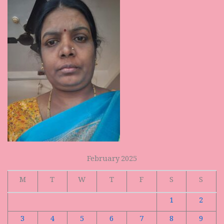
February 2025
M
T
W
T
F
S
S
1
2
3
4
5
6
7
8
9