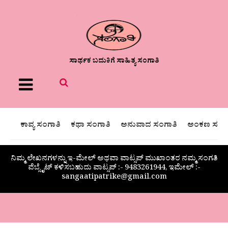
ಸಾರ್ಥಕ ಬದುಕಿಗೆ ಸಾಹಿತ್ಯ ಸಂಗಾತಿ
Menu
ಕಾವ್ಯ ಸಂಗಾತಿ
ಕಥಾ ಸಂಗಾತಿ
ಅನುವಾದ ಸಂಗಾತಿ
ಅಂಕಣ ಸಂಗಾ
ನಿಮ್ಮ ಲೇಖನಗಳನ್ನು ಇ-ಮೇಲ್ ಅಥವಾ ವಾಟ್ಸಪ್ ಮುಖಾಂತರ ನಮ್ಮ ಸಂಗತಿ
ವೆಬ್ಸೈಟ್ ಕಳಿಸಬಹುದು ವಾಟ್ಸಪ್‌ :- 9483261944, ಇಮೇಲ್ :-
sangaatipatrike@gmail.com