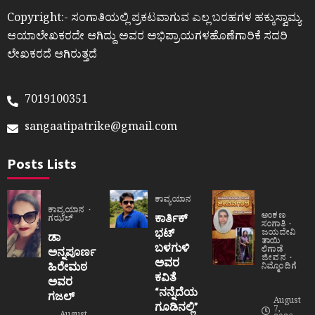
Copyright:- ಸಂಗಾತಿಯಲ್ಲಿ ಪ್ರಕಟವಾಗುವ ಎಲ್ಲ ಬರಹಗಳ ಹಕ್ಕುಸ್ವಾಮ್ಯ
ಆಯಾಲೇಖಕರದೇ ಆಗಿದ್ದು ಅವರ ಅಭಿಪ್ರಾಯಗಳಹೊಣೆಗಾರಿಕೆ ಸದರಿ
ಲೇಖಕರದೆ ಆಗಿರುತ್ತದೆ
7019100351
sangaatipatrike@gmail.com
Posts Lists
ಕಾವ್ಯಯಾನ
ಕಾವ್ಯಯಾನ
ಅಂಕಣ
ಕಾರ್ತಿಕ್
ಗಝಲ್
ಸಂಗಾತಿ
ಭಟ್
ಜಯದೇವಿ
ಡಾ
ತಾಯಿ
ಬಳಗುಳಿ
ಲಿಗಾಡೆ
ಅನ್ನಪೂರ್ಣ
ಜೀವನ
ಅವರ
ಹಿರೇಮಠ
ನಿಮ್ಮೊಂದಿಗೆ
ಕವಿತೆ
ಅವರ
“ನನ್ನೆದೆಯ
ಗಜಲ್
August
ಗೂಡಿನಲ್ಲಿ”
7,