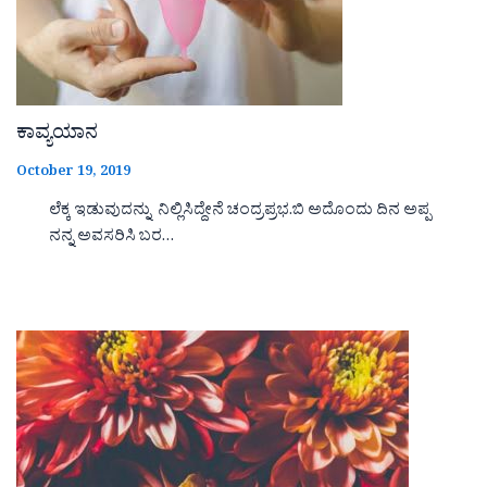
ಕಾವ್ಯಯಾನ
October 19, 2019
ಲೆಕ್ಕ ಇಡುವುದನ್ನು ನಿಲ್ಲಿಸಿದ್ದೇನೆ ಚಂದ್ರಪ್ರಭ.ಬಿ ಅದೊಂದು ದಿನ ಅಪ್ಪ
ನನ್ನ ಅವಸರಿಸಿ ಬರ…