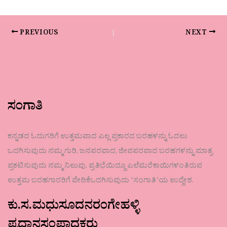
PREVIOUS
NEXT
ಸಂಗಾತಿ
ಕನ್ನಡದ ಓದುಗರಿಗೆ ಉತ್ತಮವಾದ ಎಲ್ಲ ಪ್ರಕಾರದ ಬರಹಳನ್ನು ಓದಲು
ಒದಗಿಸುವುದು ನಮ್ಮ ಗುರಿ. ಜನಪರವಾದ, ಜೀವಪರವಾದ ಬರಹಗಳನ್ನು ಮಾತ್ರ
ಪ್ರಕಟಿಸುವುದು ನಮ್ಮ ನಿಲುವು. ಪ್ರತಿಭೆಯಿದ್ದೂ ಎಲೆಮರೆಕಾಯಿಗಳಂತಿರುವ
ಉತ್ತಮ ಬರಹಗಾರರಿಗೆ ವೇದಿಕೆಒದಗಿಸುವುದು ʼಸಂಗಾತಿʼಯ ಉದ್ದೇಶ.
ಕು.ಸ.ಮಧುಸೂದನರಂಗೇಹಳ್ಳಿ
ಪ್ರಧಾನಸಂಪಾದಕರು