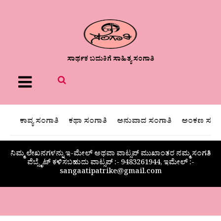
ಸಾರ್ಥಕ ಬದುಕಿಗೆ ಸಾಹಿತ್ಯ ಸಂಗಾತಿ
Menu
ಕಾವ್ಯ ಸಂಗಾತಿ
ಕಥಾ ಸಂಗಾತಿ
ಅನುವಾದ ಸಂಗಾತಿ
ಅಂಕಣ ಸಂಗಾ
ನಿಮ್ಮ ಲೇಖನಗಳನ್ನು ಇ-ಮೇಲ್ ಅಥವಾ ವಾಟ್ಸಪ್ ಮುಖಾಂತರ ನಮ್ಮ ಸಂಗತಿ
ವೆಬ್ಸೈಟ್ ಕಳಿಸಬಹುದು ವಾಟ್ಸಪ್‌ :- 9483261944, ಇಮೇಲ್ :-
sangaatipatrike@gmail.com