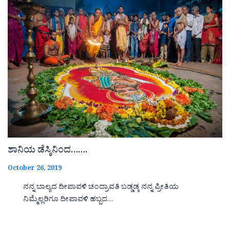
ಶಾನಿಯ ಡೆಸ್ಕಿನಿಂದ…….
October 26, 2019
ನನ್ನ ಬಾಲ್ಯದ ದೀಪಾವಳಿ ಚಂದ್ರಾವತಿ ಬಡ್ಡಡ್ಕ ನನ್ನ ಪ್ರೀತಿಯ
ನಿಮ್ಮೆಲ್ಲರಿಗೂ ದೀಪಾವಳಿ ಹಬ್ಬದ…