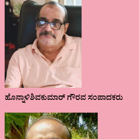
ಹೊನ್ನಾಳಿಶಿವಕುಮಾರ್ ಗೌರವ ಸಂಪಾದಕರು