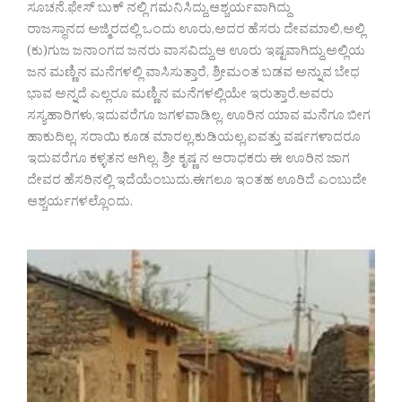
ಸೂಚನೆ.ಫೇಸ್ ಬುಕ್ ನಲ್ಲಿ ಗಮನಿಸಿದ್ದು,ಆಶ್ಚರ್ಯವಾಗಿದ್ದು
ರಾಜಸ್ಥಾನದ ಅಜ್ಮಿರದಲ್ಲಿ ಒಂದು ಊರು,ಅದರ ಹೆಸರು ದೇವಮಾಲಿ,ಅಲ್ಲಿ
(ಕು)ಗುಜ ಜನಾಂಗದ ಜನರು ವಾಸವಿದ್ದು,ಆ ಊರು ಇಷ್ಟವಾಗಿದ್ದು,ಅಲ್ಲಿಯ
ಜನ ಮಣ್ಣಿನ ಮನೆಗಳಲ್ಲಿ ವಾಸಿಸುತ್ತಾರೆ, ಶ್ರೀಮಂತ ಬಡವ ಅನ್ನುವ ಬೇಧ
ಭಾವ ಅನ್ನದೆ ಎಲ್ಲರೂ ಮಣ್ಣಿನ ಮನೆಗಳಲ್ಲಿಯೇ ಇರುತ್ತಾರೆ.ಅವರು
ಸಸ್ಯಹಾರಿಗಳು,ಇದುವರೆಗೂ ಜಗಳವಾಡಿಲ್ಲ, ಊರಿನ ಯಾವ ಮನೆಗೂ ಬೀಗ
ಹಾಕುದಿಲ್ಲ, ಸರಾಯಿ ಕೂಡ ಮಾರಲ್ಲ,ಕುಡಿಯಲ್ಲ,ಐವತ್ತು ವರ್ಷಗಳಾದರೂ
ಇದುವರೆಗೂ ಕಳ್ಳತನ ಆಗಿಲ್ಲ. ಶ್ರೀ ಕೃಷ್ಣ ನ ಆರಾಧಕರು ಈ ಊರಿನ ಜಾಗ
ದೇವರ ಹೆಸರಿನಲ್ಲಿ ಇದೆಯೆಂಬುದು.ಈಗಲೂ ಇಂತಹ ಊರಿದೆ ಎಂಬುದೇ
ಆಶ್ಚರ್ಯಗಳಲ್ಲೊಂದು.