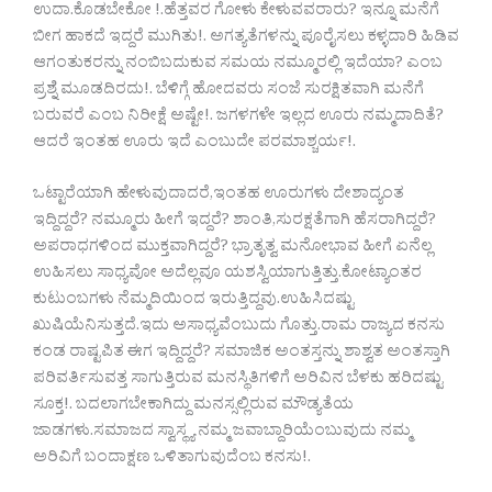
ಉದಾ.ಕೊಡಬೇಕೋ !.ಹೆತ್ತವರ ಗೋಳು ಕೇಳುವವರಾರು? ಇನ್ನೂ ಮನೆಗೆ
ಬೀಗ ಹಾಕದೆ ಇದ್ದರೆ ಮುಗಿತು!. ಅಗತ್ಯತೆಗಳನ್ನು ಪೂರೈಸಲು ಕಳ್ಳದಾರಿ ಹಿಡಿವ
ಆಗಂತುಕರನ್ನು ನಂಬಿಬದುಕುವ ಸಮಯ ನಮ್ಮೂರಲ್ಲಿ ಇದೆಯಾ? ಎಂಬ
ಪ್ರಶ್ನೆ ಮೂಡದಿರದು!. ಬೆಳಿಗ್ಗೆ ಹೋದವರು ಸಂಜೆ ಸುರಕ್ಷಿತವಾಗಿ ಮನೆಗೆ
ಬರುವರೆ ಎಂಬ ನಿರೀಕ್ಷೆ ಅಷ್ಟೇ!. ಜಗಳಗಳೇ ಇಲ್ಲದ ಊರು ನಮ್ಮದಾದಿತೆ?
ಆದರೆ ಇಂತಹ ಊರು ಇದೆ ಎಂಬುದೇ ಪರಮಾಶ್ಚರ್ಯ!.
ಒಟ್ಟಾರೆಯಾಗಿ ಹೇಳುವುದಾದರೆ,ಇಂತಹ ಊರುಗಳು ದೇಶಾದ್ಯಂತ
ಇದ್ದಿದ್ದರೆ? ನಮ್ಮೂರು ಹೀಗೆ ಇದ್ದರೆ? ಶಾಂತಿ,ಸುರಕ್ಷತೆಗಾಗಿ ಹೆಸರಾಗಿದ್ದರೆ?
ಅಪರಾಧಗಳಿಂದ ಮುಕ್ತವಾಗಿದ್ದರೆ? ಭ್ರಾತೃತ್ವ ಮನೋಭಾವ ಹೀಗೆ ಏನೆಲ್ಲ
ಉಹಿಸಲು ಸಾಧ್ಯವೋ ಅದೆಲ್ಲವೂ ಯಶಸ್ವಿಯಾಗುತ್ತಿತ್ತು.ಕೋಟ್ಯಾಂತರ
ಕುಟುಂಬಗಳು ನೆಮ್ಮದಿಯಿಂದ ಇರುತ್ತಿದ್ದವು.ಉಹಿಸಿದಷ್ಟು
ಖುಷಿಯೆನಿಸುತ್ತದೆ.ಇದು ಅಸಾಧ್ಯವೆಂಬುದು ಗೊತ್ತು.ರಾಮ ರಾಜ್ಯದ ಕನಸು
ಕಂಡ ರಾಷ್ಟಪಿತ ಈಗ ಇದ್ದಿದ್ದರೆ? ಸಮಾಜಿಕ ಅಂತಸ್ತನ್ನು ಶಾಶ್ವತ ಅಂತಸ್ತಾಗಿ
ಪರಿವರ್ತಿಸುವತ್ತ ಸಾಗುತ್ತಿರುವ ಮನಸ್ಥಿತಿಗಳಿಗೆ ಅರಿವಿನ ಬೆಳಕು ಹರಿದಷ್ಟು
ಸೂಕ್ತ!. ಬದಲಾಗಬೇಕಾಗಿದ್ದು ಮನಸ್ಸಲ್ಲಿರುವ ಮೌಡ್ಯತೆಯ
ಜಾಡಗಳು.ಸಮಾಜದ ಸ್ವಾಸ್ಥ್ಯ ನಮ್ಮ ಜವಾಬ್ದಾರಿಯೆಂಬುವುದು ನಮ್ಮ
ಅರಿವಿಗೆ ಬಂದಾಕ್ಷಣ ಒಳಿತಾಗುವುದೆಂಬ ಕನಸು!.