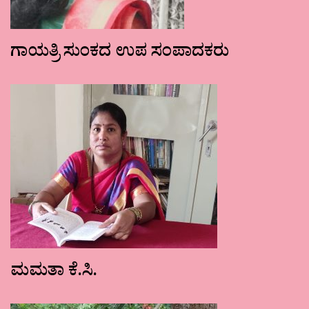
ಗಾಯತ್ರಿ ಸುಂಕದ ಉಪ ಸಂಪಾದಕರು
ಮಮತಾ ಕೆ.ಸಿ.