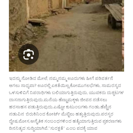
ಇದನ್ನು ನೋಡಿದ ಮೇಲೆ, ನಮ್ಮನಮ್ಮ ಊರುಗಳು ಹೀಗೆ ಪರಿವರ್ತನೆ
ಆಗಲು ಸಾಧ್ಯವಾ? ಊರಲ್ಲಿ ಏಕತೆಯಿಲ್ಲ,ಕೋಮುಗಲಭೆಗಳು, ಸಾಮರಸ್ಯದ
ಒಳಸುಳಿವಿಗೆ ನಿಪರಾಧಿಗಳು ಬಲಿಯಾಗುತ್ತಿರುವುದು, ಯುವಕರು ದುಶ್ಚಟಗಳ
ದಾಸನಾಗುತ್ತಿರುವುದು,ಮನೆಯ ಹೆಣ್ಣುಮಕ್ಕಳು ಜೀವನ ನಡೆಸಲು
ಹರಸಾಹಸ ಪಡುತ್ತಿರುವುದು,ಎಷ್ಟೋ ಕುಟುಂಬಗಳು ಗಂಡು,ಹೆಣ್ಣಿನ
ನಡುವಿನ ಬಿರುಕಿನಿಂದ ಕೋರ್ಟ್ ಮೆಟ್ಟಿಲು ಹತ್ತುತ್ತಿರುವುದು.ಪರಸ್ಪರ
ದ್ವೇಷ,ಮೋಸ,ಅನೈತಿಕ ಸಂಬಂಧಗಳಿಂದ ಹತ್ಯೆಯಾಗುತ್ತಿರುವ ಪ್ರಕರಣಗಳು
ದಿನನಿತ್ಯದ ಸುದ್ದಿಯಾಗಿವೆ.”ಸುರಕ್ಷತೆ” ಎಂಬ ಪದಕ್ಕೆ ಯಾವ