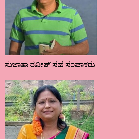
ಸುಜಾತಾ ರವೀಶ್ ಸಹ ಸಂಪಾಕರು