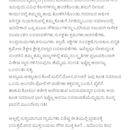
ಸಾಮಾಜಿಕ ವ್ಯವಸ್ಥೆ ಬಗ್ಗೆ ವಿಚಾರ ಮಾಡಿದರೆ, ಕುಟುಂಬಗಳು ಒಂದೆಡೆ ಸೇರಿ
ಇರುವುದು,ವಿವಿಧ ಕೆಲಸಗಳನ್ನು ಹಂಚಿಕೊಂಡು,ತಮಗೆ ನೀಗುವ
ಕಾರ್ಯದಲ್ಲಿ ತಮ್ಮನ್ನು ತಾವು ತೊಡಗಿಸಿಕೊಂಡು,ಸಮಾಜದ ಆರ್ಥಿಕ
ಪರಿಸ್ಥಿತಿ ಸುಧಾರಿಸುವಲ್ಲಿ ತಮ್ಮ ಕೊಡುಗೆ ನೀಡಿದ್ದು,ಒಂದು ಸಮಾಜದಲ್ಲಿ
ಇರಬೇಕಾದ ಎಲ್ಲ ಮೂಲ ಸೌಕರ್ಯಗಳನ್ನು ಒದಗಿಸುವ ಸಲುವಾಗಿ ಅನೇಕ
ರೂಪಾಂತರ ಬದಲಾವಣೆಗಳು,ಸುರಕ್ಷತಾ ಕ್ರಮಗಳು,ಆಚರಣೆಗಳು,
ಸಂಪ್ರದಾಯಗಳು,ಕಸುಬುಗಳು, ಪ್ರಾಣಿ, ಪಕ್ಷಿಗಳ ಸಂರಕ್ಷಣೆ,ಗುರುಕುಲ ಪದ್ದತಿ
ಕ್ರಮೇಣ ಶಿಕ್ಷಣ ಕ್ಷೇತ್ರದಲ್ಲಾದ ಬದಲಾವಣೆಗಳು, ಇವೆಲ್ಲವೂ ದೇಶಾದ್ಯಂತ
ಸಂಚರಿಸಿ ತಮ್ಮ ತಮ್ಮ ರಾಜ್ಯಗಳಲ್ಲಿ ತಮ್ಮ ಸಂಸ್ಕೃತಿಗಳ ಪ್ರಭಾವದಿಂದಾಗಿ
ವಿಶೇಷ ಸ್ಥಾನ ಗಳಿಸಿರುವುದು ಹೆಮ್ಮೆಯ ಸಂಗತಿ. ಇಷ್ಟೆಲ್ಲ ಆದಾಗ್ಯೂ,
ಒಂದಂತು‌ ಸತ್ಯ
ಅನ್ಯಾಯ,ಅತ್ಯಾಚಾರ,ಕೊಲೆ,ಸುಲಿಗೆ,ಮೋಸ,ವಂಚನೆ ಇವು ಕೂಡ ಸಮಾಜದ
ಒಂದು ಅಂಗವೇ.ಪೋಲಿಸ್ ಠಾಣೆಗಳು ಕಳ್ಳರನ್ನು ಬಂಧಿಸಿ ಜೈಲಿಗೆ
ಹಾಕುವ,ಕೋರ್ಟು ಕಚೇರಿ ಅಲೆದಾಡುವ ಜನಸಾಮಾನ್ಯರ ಬದುಕು ಅದು
ಕೂಡ ಸಮಾಜದ ಭಾಗ.ಇಷ್ಟೆಲ್ಲ ಆದರೂ ಬದಲಾವಣೆಯೆನ್ನುವುದು ಶೂನ್ಯ
ವಾದರೆ ಮುಂದೇನು ಗತಿ!.
ಅಲ್ಲಲ್ಲಿ ಸುದ್ದಿಯಾಗುವ ಗ್ರಾಮಗಳು ವಿಶಿಷ್ಟ ರೀತಿಯಲ್ಲಿ ಪ್ರಚಾರಕ್ಕೆ
ಬರುತ್ತವೆ.ಪಾನ ಮುಕ್ತ,ಬಯಲು ಶೌಚ ಮುಕ್ತ ಹೀಗೆ….ಇದೊಂದು ಶುಭ