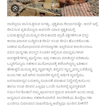
ನಾವೆಲ್ಲರೂ ವಾಸಿಸುತ್ತಿರುವ ಜಗತ್ತು…ಪ್ರಕೃತಿಯ ಕೆಲಭಾಗವಷ್ಟೇ.. ಆದರೆ ಇಲ್ಲಿ
ಜೀವಿಸುವ ಪ್ರತಿಯೊಬ್ಬರು ಅವರದೇ ಯಾವ ಪ್ರಕೃತಿಯಲ್ಲಿ
ಬದುಕುತ್ತಿದ್ದಾರೆ.ಮನುಷ್ಯನ ಜೀವಿತಾವಧಿ ಪ್ರಾಣಿ ಪಕ್ಷಿಗಳಿಗಿಂತ ಭಿನ್ನ!.
ಕಾರಣ,ಮಾನವ ಬುದ್ದಿವಂತ ಜೀವಿ! ಸಂಘ ಜೀವಿ!.ಹೊಂದಿಕೊಂಡು
ಬಾಳುವ ಮನೋಭಾವದವ.ನಗನಾಣ್ಯಗಳು ಇಲ್ಲದಿರುವ ಕಾಲದಿಂದಲೂ,
ದವಸ ಧಾನ್ಯಗಳು ಪರಸ್ಪರ ಸಂಪರ್ಕ ಕಲ್ಪಿಸುವ ಮಾಧ್ಯಮಗಳಾಗಿ
ಅವಶ್ಯಕತೆಗಳನ್ನು ಪೂರೈಸಲು ಇವು ಸಹಾಯ ಮಾಡಿದ್ದರ ಪರಿಣಾಮ,
ಒಬ್ಬರಿಗೊಬ್ಬರು ಸಹಕಾರ ಮನೋಭಾವಕ್ಕೆ ತಲೆಬಾಗಿದ್ದನ್ನು ಇತಿಹಾಸ
ಹೇಳುತ್ತದೆ.ಮನುಷ್ಯ ತನ್ನ ಸ್ವಾರ್ಥಕ್ಕಾಗಿ, ತನ್ನವರ ಸ್ವಾಸ್ಥ್ಯವನ್ನು ಬಲಿಕೊಟ್ಟ
ಉದಾ.ಗಳು ಇವೆ.ಆಗಿನ ಸಾಮಾಜಿಕ ವ್ಯವಸ್ಥೆ, ಆರ್ಥಿಕ ವ್ಯವಸ್ಥೆಯು,
ಜನಸಾಮಾನ್ಯರ ಬದುಕನ್ನು ಸುಧಾರಣೆ ಮಾಡುವ ನಿಟ್ಟಿನಲ್ಲಿ ಕುಟುಂಬ
ಹಾಗೂ ಸಂಘ ಜೀವನ ಎಲ್ಲವೂ ಒಂದೇ ಸೂರಿನಲ್ಲಿ ವ್ಯವಸ್ಥಿತವಾಗಿ
ನಿರ್ಮಿಸಿದ ಕೊಡುಗೆ ನಮ್ಮ ಪೂರ್ವಜರ ಶ್ರಮದ ಫಲವಾಗಿ ಇಂದು ನಾವು
ಅಧ್ಯಯನ ಮಾಡಲು ಸಹಕಾರಿಯಾಗಿದೆ. ನಾಗರಿಕತೆಯ ತೊಟ್ಟಿಲು ಗಳು
ಎಂದಿಗೂ ವಿಫಲವಾದ ದಾಖಲೆಯಿಲ್ಲ.ಅವೆಲ್ಲವೂ ಇಂದಿನ ಪೀಳಿಗೆಗೆ