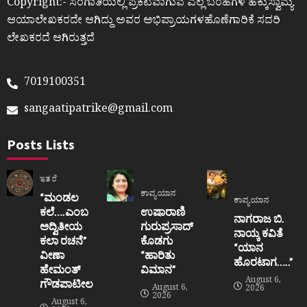
Copyright:- ಸಂಗಾತಿಯಲ್ಲಿ ಪ್ರಕಟವಾಗುವ ಎಲ್ಲ ಬರಹಗಳ ಹಕ್ಕುಸ್ವಾಮ್ಯ
ಆಯಾಲೇಖಕರದೇ ಆಗಿದ್ದು ಅವರ ಅಭಿಪ್ರಾಯಗಳಹೊಣೆಗಾರಿಕೆ ಸದರಿ
ಲೇಖಕರದೆ ಆಗಿರುತ್ತದೆ
7019100351
sangaatipatrike@gmail.com
Posts Lists
ಇತರೆ
ಕಾವ್ಯಯಾನ
“ಮಂಡಲ
ಕಾವ್ಯಯಾನ
ಕಲೆ….ಎಂಬ
ಉಷಾರಾಣಿ
ನಾಗರಾಜ ಬಿ.
ಅದ್ವಿತೀಯ
ಗುರುಪ್ರಸಾದ್
ನಾಯ್ಕ ಕವಿತೆ
ಕಲಾ ರಚನೆ”‌
ಕೊಡಗು
“ಯಾನ
ವೀಣಾ
“ಹಾರಿತು
ಹೊರಟಾಗ…..”
ಹೇಮಂತ್‌
ವಿಮಾನ”
August 6,
ಗೌಡಪಾಟೀಲ
August 6,
2026
2026
August 6,