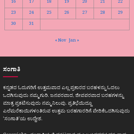
16
17
18
19
20
21
22
23
24
25
26
27
28
29
30
31
« Nov
Jan »
ಸಂಗಾತಿ
ಕನ್ನಡದ ಓದುಗರಿಗೆ ಉತ್ತಮವಾದ ಎಲ್ಲ ಪ್ರಕಾರದ ಬರಹಳನ್ನು ಓದಲು
ಒದಗಿಸುವುದು ನಮ್ಮ ಗುರಿ. ಜನಪರವಾದ, ಜೀವಪರವಾದ ಬರಹಗಳನ್ನು
ಮಾತ್ರ ಪ್ರಕಟಿಸುವುದು ನಮ್ಮ ನಿಲುವು. ಪ್ರತಿಭೆಯಿದ್ದೂ
ಎಲೆಮರೆಕಾಯಿಗಳಂತಿರುವ ಉತ್ತಮ ಬರಹಗಾರರಿಗೆ ವೇದಿಕೆಒದಗಿಸುವುದು
ʼಸಂಗಾತಿʼಯ ಉದ್ದೇಶ.