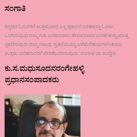
ಸಂಗಾತಿ
ಕನ್ನಡದ ಓದುಗರಿಗೆ ಉತ್ತಮವಾದ ಎಲ್ಲ ಪ್ರಕಾರದ ಬರಹಳನ್ನು ಓದಲು
ಒದಗಿಸುವುದು ನಮ್ಮ ಗುರಿ. ಜನಪರವಾದ, ಜೀವಪರವಾದ ಬರಹಗಳನ್ನು ಮಾತ್ರ
ಪ್ರಕಟಿಸುವುದು ನಮ್ಮ ನಿಲುವು. ಪ್ರತಿಭೆಯಿದ್ದೂ ಎಲೆಮರೆಕಾಯಿಗಳಂತಿರುವ
ಉತ್ತಮ ಬರಹಗಾರರಿಗೆ ವೇದಿಕೆಒದಗಿಸುವುದು ʼಸಂಗಾತಿʼಯ ಉದ್ದೇಶ.
ಕು.ಸ.ಮಧುಸೂದನರಂಗೇಹಳ್ಳಿ
ಪ್ರಧಾನಸಂಪಾದಕರು