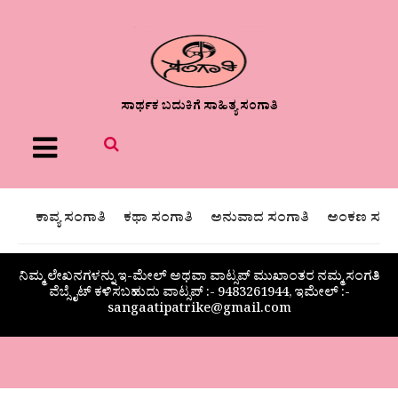
ಸಾರ್ಥಕ ಬದುಕಿಗೆ ಸಾಹಿತ್ಯ ಸಂಗಾತಿ
Menu
ಕಾವ್ಯ ಸಂಗಾತಿ
ಕಥಾ ಸಂಗಾತಿ
ಅನುವಾದ ಸಂಗಾತಿ
ಅಂಕಣ ಸಂಗಾ
ನಿಮ್ಮ ಲೇಖನಗಳನ್ನು ಇ-ಮೇಲ್ ಅಥವಾ ವಾಟ್ಸಪ್ ಮುಖಾಂತರ ನಮ್ಮ ಸಂಗತಿ
ವೆಬ್ಸೈಟ್ ಕಳಿಸಬಹುದು ವಾಟ್ಸಪ್‌ :- 9483261944, ಇಮೇಲ್ :-
sangaatipatrike@gmail.com