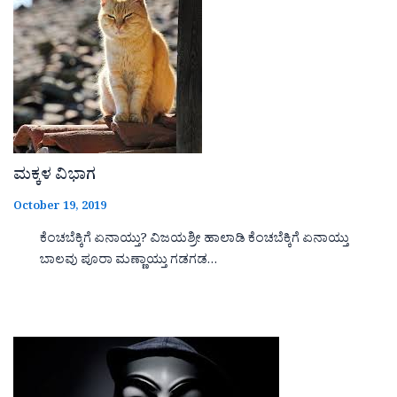
ಮಕ್ಕಳ ವಿಭಾಗ
October 19, 2019
ಕೆಂಚಬೆಕ್ಕಿಗೆ ಏನಾಯ್ತು? ವಿಜಯಶ್ರೀ ಹಾಲಾಡಿ ಕೆಂಚಬೆಕ್ಕಿಗೆ ಏನಾಯ್ತು
ಬಾಲವು ಪೂರಾ ಮಣ್ಣಾಯ್ತು ಗಡಗಡ…