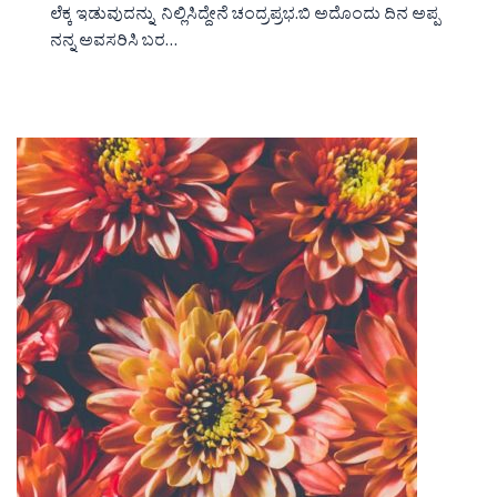
ಲೆಕ್ಕ ಇಡುವುದನ್ನು ನಿಲ್ಲಿಸಿದ್ದೇನೆ ಚಂದ್ರಪ್ರಭ.ಬಿ ಅದೊಂದು ದಿನ ಅಪ್ಪ
ನನ್ನ ಅವಸರಿಸಿ ಬರ…