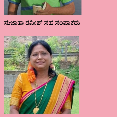
ಸುಜಾತಾ ರವೀಶ್ ಸಹ ಸಂಪಾಕರು