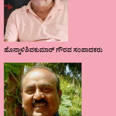
ಹೊನ್ನಾಳಿಶಿವಕುಮಾರ್ ಗೌರವ ಸಂಪಾದಕರು