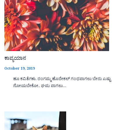
ಕಾವ್ಯಯಾನ
October 19, 2019
ಹೂ ಕವಿತೆಗಳು. ರಂಗಮ್ಮ ಹೊದೇಕಲ್ ಗಂಧವಾಗಲು ಬೇರು ಎಷ್ಟು
ನೋಯಬೇಕೋ.. ಘಮ ವಾಗಲು…