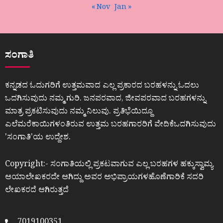
« Nov
Jan »
ಸಂಗಾತಿ
ಕನ್ನಡದ ಓದುಗರಿಗೆ ಉತ್ತಮವಾದ ಎಲ್ಲ ಪ್ರಕಾರದ ಬರಹಳನ್ನು ಓದಲು
ಒದಗಿಸುವುದು ನಮ್ಮ ಗುರಿ. ಜನಪರವಾದ, ಜೀವಪರವಾದ ಬರಹಗಳನ್ನು
ಮಾತ್ರ ಪ್ರಕಟಿಸುವುದು ನಮ್ಮ ನಿಲುವು. ಪ್ರತಿಭೆಯಿದ್ದೂ
ಎಲೆಮರೆಕಾಯಿಗಳಂತಿರುವ ಉತ್ತಮ ಬರಹಗಾರರಿಗೆ ವೇದಿಕೆಒದಗಿಸುವುದು
ʼಸಂಗಾತಿʼಯ ಉದ್ದೇಶ.
Copyright:- ಸಂಗಾತಿಯಲ್ಲಿ ಪ್ರಕಟವಾಗುವ ಎಲ್ಲ ಬರಹಗಳ ಹಕ್ಕುಸ್ವಾಮ್ಯ
ಆಯಾಲೇಖಕರದೇ ಆಗಿದ್ದು ಅವರ ಅಭಿಪ್ರಾಯಗಳಹೊಣೆಗಾರಿಕೆ ಸದರಿ
ಲೇಖಕರದೆ ಆಗಿರುತ್ತದೆ