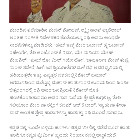
ಮುಂದಿನ ತಲೆಮಾರಿನ ಮದನ್ ಮೋಹನ್, ಲಕ್ಷ್ಮೀಕಾಂತ್ ಪ್ಯಾರೆಲಾಲ್
ಅಂತಹ ಸಂಗೀತ ನಿರ್ದೇಶಕರ ಜೊತೆಯಲ್ಲೂ ರಫಿ ಅವರು ಅಂಥದೇ
ಸಾಧನೆಗಳನ್ನು ಮಾಡಿದರು. ‘ಹಮ್ ಇಷ್ಕ್ ಮೇಂ ಬರ್ಬಾದ್ ಹೈ ಬರ್ಬಾದ್
ರಹೇಂಗೇ’, ‘ತೆರಿ ಆಂಖೊಂನ್ ಕೆ ಸಿವಾ’, ‘ಯೇ ದುನಿಯಾ ಯೇಹ್
ಮೆಹಫಿಲ್’, ‘ತುಮ್ ಜೋ ಮಿಲ್ ಗಯೇ ಹೋ’, ‘ಚಾಹೂಂಗಾ ಮೇನ್ ತುಜ್ಹೆ
ಸಾಂಜ್ ಸವೇರೆ’ ಹೀಗೆ ಜನಪ್ರಿಯಗೀತೆಗಳ ಮಳೆ ರಫಿ ಅವರ ಧ್ವನಿಯಲ್ಲಿ
ಹರಿಯುತ್ತಲೇ ಇತ್ತು. ಎಪ್ಪತ್ತರ ದಶಕದಲ್ಲಿ ಕಿಶೋರ್ ಕುಮಾರ್
ಆಗಮನದಿಂದ ಮತ್ತೊಬ್ಬ ಮಹಾನ್ ಹಾಡುಗಾರನ ಉದಯದಿಂದ ಹಿಂದೀ
ಚಿತ್ರರಂಗದಲ್ಲಿ ರಫಿ ಅವರ ಜನಪ್ರಿಯತೆ ಕಿಶೋರ್ ಜೊತೆ
ಹಂಚಿಕೊಂಡಿತಾದರೂ ಅವರ ಗಾನ ಸುಧೆಯ ಶ್ರೇಷ್ಠತೆ ಕುಗ್ಗಲಿಲ್ಲ. ‘ತೇರಿ
ಗಲಿಯೋಂ ಮೇಂ ನಾ ರಕ್ಹೆಂಗೆ ಕದಮ್ ಆಜ್ ಕೆ ಬಾದ್’, ‘ಕ್ಯಾ ಹುವಾ ತೇರಾ
ವಾದ’ ಅಂತಹ ಶ್ರೇಷ್ಠ ಹಾಡುಗಳನ್ನು ಹಾಡುತ್ತಾ ರಫಿ ಮುಂದೆ ಸಾಗಿದರು.
ಕನ್ನಡದಲ್ಲಿ ‘ಒಂದೇ ಬಳ್ಳಿಯ ಹೂಗಳು’ ಚಿತ್ರದ ‘ನೀನೆಲ್ಲಿ ನಡೆವೆ ದೂರ’ ಹಾಡು
ಇಂದಿಗೂ ಕನ್ನಡ ಪ್ರೇಮಿಗಳ ಹೃದಯ ಸಿಂಹಾಸನದಲ್ಲಿ ಅಚ್ಚಳಿಯದೆ