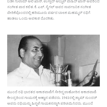
ಬಡೇ ಗುಲಾಮ್ ಅಲಿ ಖಾನ್, ಉಸ್ತಾದ್ ಅಬ್ದುಲ್ ವಾಹಿದ್ ಖಾನ್ ಅವರಿಂದ
ಸಂಗೀತ ಪಾಠ ಕಲಿತ. ಕೆ. ಎಲ್. ಸೈಗಲ್ ಅವರ ಸಾರ್ವಜನಿಕ ಸಂಗೀತ
ವೇದಿಕೆವೊಂದರಲ್ಲಿ ಹದಿಮೂರು ವರ್ಷದ ಬಾಲಕ ಮಹಮ್ಮದ್ ರಫಿಗೆ
ಹಾಡಲು ಒಂದು ಅವಕಾಶ ದೊರಕಿತು.
ಮುಂದೆ ರಫಿ ಭಾರತದ ಆಕಾಶವಾಣಿಗೆ ಸೇರಿದ್ದ ಲಾಹೋರಿನ ಆಕಾಶವಾಣಿ
ಕೇಂದ್ರದಿಂದ ಗಾಯನಕ್ಕೆ ಆಹ್ವಾನ ಪಡೆದರು. 1941ರಲ್ಲಿ ಶ್ಯಾಮ್ ಸುಂದರ್
ಅವರು ರಫಿಯನ್ನು ಹಿನ್ನಲೆ ಗಾಯಕನನ್ನಾಗಿ ಪರಿಚಯಿಸಿದರು. ಮುಂದೆ