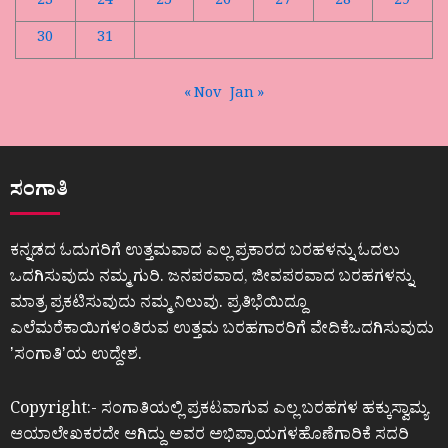
23
24
25
26
27
28
29
30
31
« Nov
Jan »
ಸಂಗಾತಿ
ಕನ್ನಡದ ಓದುಗರಿಗೆ ಉತ್ತಮವಾದ ಎಲ್ಲ ಪ್ರಕಾರದ ಬರಹಳನ್ನು ಓದಲು
ಒದಗಿಸುವುದು ನಮ್ಮ ಗುರಿ. ಜನಪರವಾದ, ಜೀವಪರವಾದ ಬರಹಗಳನ್ನು
ಮಾತ್ರ ಪ್ರಕಟಿಸುವುದು ನಮ್ಮ ನಿಲುವು. ಪ್ರತಿಭೆಯಿದ್ದೂ
ಎಲೆಮರೆಕಾಯಿಗಳಂತಿರುವ ಉತ್ತಮ ಬರಹಗಾರರಿಗೆ ವೇದಿಕೆಒದಗಿಸುವುದು
ʼಸಂಗಾತಿʼಯ ಉದ್ದೇಶ.
Copyright:- ಸಂಗಾತಿಯಲ್ಲಿ ಪ್ರಕಟವಾಗುವ ಎಲ್ಲ ಬರಹಗಳ ಹಕ್ಕುಸ್ವಾಮ್ಯ
ಆಯಾಲೇಖಕರದೇ ಆಗಿದ್ದು ಅವರ ಅಭಿಪ್ರಾಯಗಳಹೊಣೆಗಾರಿಕೆ ಸದರಿ