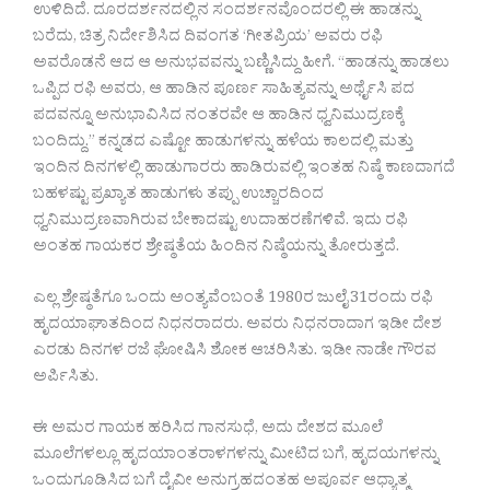
ಉಳಿದಿದೆ. ದೂರದರ್ಶನದಲ್ಲಿನ ಸಂದರ್ಶನವೊಂದರಲ್ಲಿ ಈ ಹಾಡನ್ನು
ಬರೆದು, ಚಿತ್ರ ನಿರ್ದೇಶಿಸಿದ ದಿವಂಗತ ‘ಗೀತಪ್ರಿಯ’ ಅವರು ರಫಿ
ಅವರೊಡನೆ ಆದ ಆ ಅನುಭವವನ್ನು ಬಣ್ಣಿಸಿದ್ದು ಹೀಗೆ. “ಹಾಡನ್ನು ಹಾಡಲು
ಒಪ್ಪಿದ ರಫಿ ಅವರು, ಆ ಹಾಡಿನ ಪೂರ್ಣ ಸಾಹಿತ್ಯವನ್ನು ಅರ್ಥೈಸಿ ಪದ
ಪದವನ್ನೂ ಅನುಭಾವಿಸಿದ ನಂತರವೇ ಆ ಹಾಡಿನ ಧ್ವನಿಮುದ್ರಣಕ್ಕೆ
ಬಂದಿದ್ದು.” ಕನ್ನಡದ ಎಷ್ಟೋ ಹಾಡುಗಳನ್ನು ಹಳೆಯ ಕಾಲದಲ್ಲಿ ಮತ್ತು
ಇಂದಿನ ದಿನಗಳಲ್ಲಿ ಹಾಡುಗಾರರು ಹಾಡಿರುವಲ್ಲಿ ಇಂತಹ ನಿಷ್ಠೆ ಕಾಣದಾಗದೆ
ಬಹಳಷ್ಟು ಪ್ರಖ್ಯಾತ ಹಾಡುಗಳು ತಪ್ಪು ಉಚ್ಚಾರದಿಂದ
ಧ್ವನಿಮುದ್ರಣವಾಗಿರುವ ಬೇಕಾದಷ್ಟು ಉದಾಹರಣೆಗಳಿವೆ. ಇದು ರಫಿ
ಅಂತಹ ಗಾಯಕರ ಶ್ರೇಷ್ಠತೆಯ ಹಿಂದಿನ ನಿಷ್ಠೆಯನ್ನು ತೋರುತ್ತದೆ.
ಎಲ್ಲ ಶ್ರೇಷ್ಠತೆಗೂ ಒಂದು ಅಂತ್ಯವೆಂಬಂತೆ 1980ರ ಜುಲೈ 31ರಂದು ರಫಿ
ಹೃದಯಾಘಾತದಿಂದ ನಿಧನರಾದರು. ಅವರು ನಿಧನರಾದಾಗ ಇಡೀ ದೇಶ
ಎರಡು ದಿನಗಳ ರಜೆ ಘೋಷಿಸಿ ಶೋಕ ಆಚರಿಸಿತು. ಇಡೀ ನಾಡೇ ಗೌರವ
ಅರ್ಪಿಸಿತು.
ಈ ಅಮರ ಗಾಯಕ ಹರಿಸಿದ ಗಾನಸುಧೆ, ಅದು ದೇಶದ ಮೂಲೆ
ಮೂಲೆಗಳಲ್ಲೂ ಹೃದಯಾಂತರಾಳಗಳನ್ನು ಮೀಟಿದ ಬಗೆ, ಹೃದಯಗಳನ್ನು
ಒಂದುಗೂಡಿಸಿದ ಬಗೆ ದೈವೀ ಅನುಗ್ರಹದಂತಹ ಅಪೂರ್ವ ಆಧ್ಯಾತ್ಮ