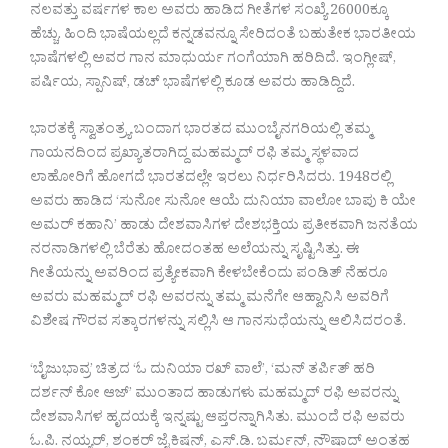
ನಲವತ್ತು ವರ್ಷಗಳ ಕಾಲ ಅವರು ಹಾಡಿದ ಗೀತೆಗಳ ಸಂಖ್ಯೆ 26000ಕ್ಕೂ
ಹೆಚ್ಚು. ಹಿಂದಿ ಭಾಷೆಯಲ್ಲದೆ ಕನ್ನಡವನ್ನೂ ಸೇರಿದಂತೆ ಬಹುತೇಕ ಭಾರತೀಯ
ಭಾಷೆಗಳಲ್ಲಿ ಅವರ ಗಾನ ಮಾಧುರ್ಯ ಗಂಗೆಯಾಗಿ ಹರಿದಿದೆ. ಇಂಗ್ಲೀಷ್,
ಪರ್ಷಿಯ, ಸ್ಪಾನಿಷ್, ಡಚ್ ಭಾಷೆಗಳಲ್ಲಿ ಕೂಡ ಅವರು ಹಾಡಿದ್ದಿದೆ.
ಭಾರತಕ್ಕೆ ಸ್ವಾತಂತ್ರ್ಯ ಬಂದಾಗ ಭಾರತದ ಮುಂಬೈನಗರಿಯಲ್ಲಿ ತಮ್ಮ
ಗಾಯನದಿಂದ ಪ್ರಖ್ಯಾತರಾಗಿದ್ದ ಮಹಮ್ಮದ್ ರಫಿ ತಮ್ಮ ಸ್ಥಳವಾದ
ಲಾಹೋರಿಗೆ ಹೋಗದೆ ಭಾರತದಲ್ಲೇ ಇರಲು ನಿರ್ಧರಿಸಿದರು. 1948ರಲ್ಲಿ
ಅವರು ಹಾಡಿದ ‘ಸುನೋ ಸುನೋ ಆಯೆ ದುನಿಯಾ ವಾಲೋ ಬಾಪು ಕಿ ಯೇ
ಅಮರ್ ಕಹಾನಿ’ ಹಾಡು ದೇಶವಾಸಿಗಳ ದೇಶಭಕ್ತಿಯ ಪ್ರತೀಕವಾಗಿ ಜನತೆಯ
ನರನಾಡಿಗಳಲ್ಲಿ ಬೆರೆತು ಹೋದಂತಹ ಅಲೆಯನ್ನು ಸೃಷ್ಟಿಸಿತ್ತು. ಈ
ಗೀತೆಯನ್ನು ಅವರಿಂದ ಪ್ರತ್ಯೇಕವಾಗಿ ಕೇಳಬೇಕೆಂದು ಪಂಡಿತ್ ನೆಹರೂ
ಅವರು ಮಹಮ್ಮದ್ ರಫಿ ಅವರನ್ನು ತಮ್ಮ ಮನೆಗೇ ಆಹ್ವಾನಿಸಿ ಅವರಿಗೆ
ವಿಶೇಷ ಗೌರವ ಸತ್ಕಾರಗಳನ್ನು ಸಲ್ಲಿಸಿ ಆ ಗಾನಸುಧೆಯನ್ನು ಆಲಿಸಿದರಂತೆ.
‘ಬೈಜುಭಾವ್ರ’ ಚಿತ್ರದ ‘ಓ ದುನಿಯಾ ರಖ್ ವಾಲೆ’, ‘ಮನ್ ತರ್ಪಿತ್ ಹರಿ
ದರ್ಶನ್ ಕೋ ಆಜ್’ ಮುಂತಾದ ಹಾಡುಗಳು ಮಹಮ್ಮದ್ ರಫಿ ಅವರನ್ನು
ದೇಶವಾಸಿಗಳ ಹೃದಯಕ್ಕೆ ಇನ್ನಷ್ಟು ಆಪ್ತರನ್ನಾಗಿಸಿತು. ಮುಂದೆ ರಫಿ ಅವರು
ಓ.ಪಿ. ನಯ್ಯರ್, ಶಂಕರ್ ಜೈ ಕಿಷನ್, ಎಸ್.ಡಿ. ಬರ್ಮನ್, ನೌಷಾದ್ ಅಂತಹ