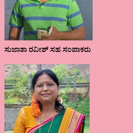
ಸುಜಾತಾ ರವೀಶ್ ಸಹ ಸಂಪಾಕರು