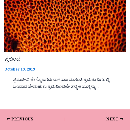
ಪ್ರಬಂದ
October 19, 2019
ಶ್ರಮಜೀವಿ ಜೇನ್ನೊಣಗಳು ನಾಗರಾಜ ಮಸೂತಿ ಶ್ರಮಜೀವಿಗಳಲ್ಲಿ
ಒಂದಾದ ಜೇನುಹುಳು ಶ್ರಮದಿಂದಲೇ ತನ್ನ ಆಯಸ್ಸನ್ನು…
PREVIOUS
NEXT