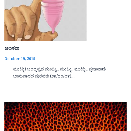
ಅಂಕಣ
October 19, 2019
ಮುಟ್ಟು! ಚಂದ್ರಪ್ರಭ ಮುಟ್ಟು .. ಮುಟ್ಟು.. ಮುಟ್ಟು.. ಪ್ರಜಾವಾಣಿ
ಭಾನುವಾರದ ಪುರವಣಿ (೨೩/೧೦/೧೯)…