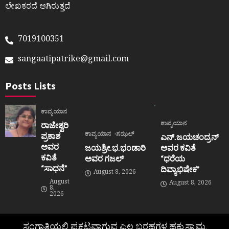
ಲೇಖಕರದೆ ಆಗಿರುತ್ತದೆ
7019100351
sangaatipatrike@gmail.com
Posts Lists
ಕಾವ್ಯಯಾನ
ಕಾವ್ಯಯಾನ
ರಾಜೇಶ್ವರಿ
ಕಾವ್ಯಯಾನ
ಗಝಲ್
ಪ್ರಕಾಶ
ಎನ್.ಜಯಚಂದ್ರನ್
ಅವರ
ಜಯಶ್ರೀ.ಭ.ಭಂಡಾರಿ
ಅವರ ಕವಿತೆ
ಕವಿತೆ
ಅವರ ಗಜಲ್
“ಧರೆಯ
“ಸಾಧನೆ”
ದಿವ್ಯಾಭಿಷೇಕ”
August 8, 2026
August
August 8, 2026
8,
2026
ಸಂಗಾತಿಯಲ್ಲಿ ಪ್ರಕಟವಾಗುವ ಎಲ್ಲ ಬರಹಗಳ ಹಕ್ಕುಸ್ವಾಮ್ಯ