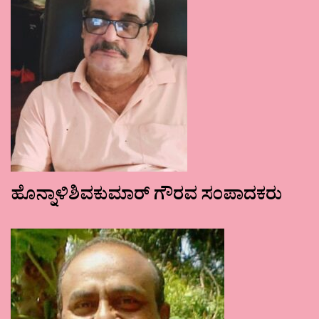
ಹೊನ್ನಾಳಿಶಿವಕುಮಾರ್ ಗೌರವ ಸಂಪಾದಕರು