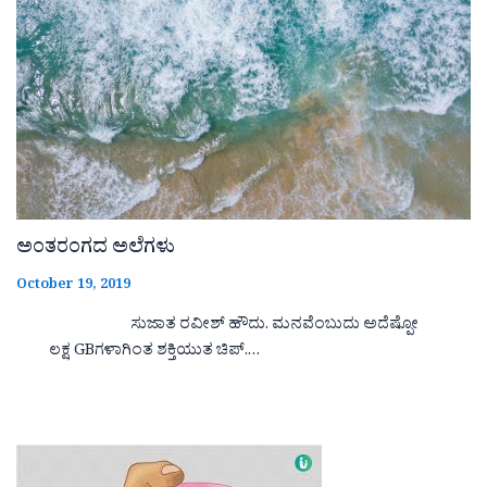
ಅಂತರಂಗದ ಅಲೆಗಳು
October 19, 2019
ಸುಜಾತ ರವೀಶ್ ಹೌದು. ಮನವೆಂಬುದು ಅದೆಷ್ಪೋ
ಲಕ್ಷ GBಗಳಾಗಿಂತ ಶಕ್ತಿಯುತ ಚಿಪ್.…