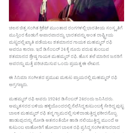
ಚಲನ ಚಿತ್ರ ಸಂಗಿತ ಕ್ರಿಕೆಟ್ ಮುಂತಾದ ರಂಗಗಳಲ್ಲಿ ಭಾರತೀಯ ಸಂಸ್ಕೃತಿಗೆ
ಮುಸ್ಲಿಂರ ಕೊಡುಗೆ ಅಪಾರವಾದದ್ದು. ಭಾರತವನ್ನು ಅಂತ ರಾಷ್ಟ್ರೀಯ
ಮಟ್ಟದಲ್ಲಿ ಖ್ಯಾತಿ ಪಡೆಯಲು ಶತಮಾನದ ಗಾಯಕ ಮಹಮ್ಮದ್ ರಫಿ
ಅವರೂ ಕಾರಣ. ಇದೆ ಡಿಸೆಂಬರ್ 24 ಕ್ಕೆ ನೂರು ವರುಷ ತುಂಬುವ
ಶತಮಾನದ ಶ್ರೇಷ್ಠ ಗಾಯಕ ಮಹಮ್ಮದ್ ರಫಿ. ಹೊಸ ತಲೆ ಮಾರಿನ ಜನರಿಗೆ
ಅವರನ್ನು ಮತ್ತೆ ಪರಿಚಯಿಸುವ ಒಂದು ಪ್ರಯತ್ನ ಈ ಲೇಖನ.
ಈ ಸಿನಿಮಾ ಸಂಗೀತದ ಪ್ರಮುಖ ಮಕುಟ ಪ್ರಾಯರಲ್ಲಿ ಮಹಮ್ಮದ್ ರಫಿ
ಅಗ್ರಗಣ್ಯರು.
ಮಹಮ್ಮದ್ ರಫಿ ಅವರು 1924ರ ಡಿಸೆಂಬರ್ 24ರಂದು ಜನಿಸಿದರು.
ಅಮೃತಸರದ ಬಳಿಯ ಹಳ್ಳಿಯೊಂದರಲ್ಲಿ ನೆಲೆಸಿದ್ದ ಕುಟುಂಬಕ್ಕೆ ಸೇರಿದ್ದ ಪುಟ್ಟ
ಬಾಲಕ ಮಹಮ್ಮದ್ ರಫಿ ತನ್ನ ಗ್ರಾಮದಲ್ಲಿ ಸುಳಿದಾಡುತ್ತಿದ್ದ ಫಕೀರನೊಬ್ಬ
ಹಾಡುವುದನ್ನು ನೋಡಿ ಆತನಂತೆಯೇ ಹಾಡಿ ನಲಿಯುತ್ತಿದ್ದ. ಮುಂದೆ ಆ
ಕುಟುಂಬ ಲಾಹೋರಿಗೆ ಹೋದಾಗ ಬಾಲಕ ರಫಿ ಪ್ರಸಿದ್ಧ ಸಂಗೀತಗಾರರಾದ