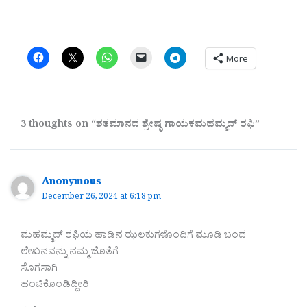
More
3 thoughts on “ಶತಮಾನದ ಶ್ರೇಷ್ಠ ಗಾಯಕಮಹಮ್ಮದ್ ರಫಿ”
Anonymous
December 26, 2024 at 6:18 pm
ಮಹಮ್ಮದ್ ರಫಿಯ ಹಾಡಿನ ಝಲಕುಗಳೊಂದಿಗೆ ಮೂಡಿ ಬಂದ
ಲೇಖನವನ್ನು ನಮ್ಮ ಜೊತೆಗೆ
ಸೊಗಸಾಗಿ
ಹಂಚಿಕೊಂಡಿದ್ದೀರಿ