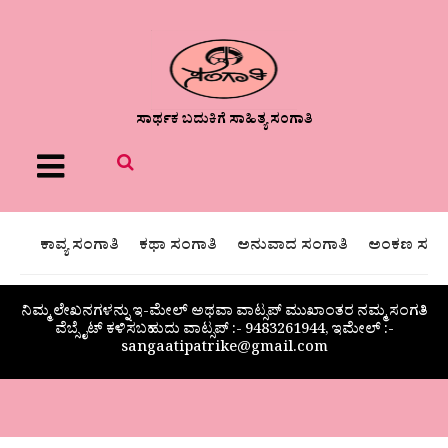
ಸಾರ್ಥಕ ಬದುಕಿಗೆ ಸಾಹಿತ್ಯ ಸಂಗಾತಿ
Menu
ಕಾವ್ಯ ಸಂಗಾತಿ
ಕಥಾ ಸಂಗಾತಿ
ಅನುವಾದ ಸಂಗಾತಿ
ಅಂಕಣ ಸಂಗಾ
ನಿಮ್ಮ ಲೇಖನಗಳನ್ನು ಇ-ಮೇಲ್ ಅಥವಾ ವಾಟ್ಸಪ್ ಮುಖಾಂತರ ನಮ್ಮ ಸಂಗತಿ
ವೆಬ್ಸೈಟ್ ಕಳಿಸಬಹುದು ವಾಟ್ಸಪ್‌ :- 9483261944, ಇಮೇಲ್ :-
sangaatipatrike@gmail.com