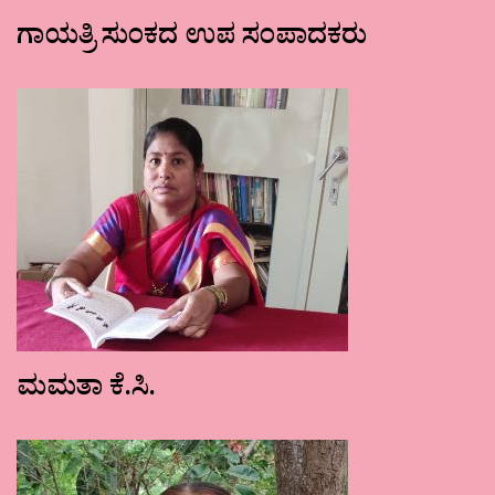
ಗಾಯತ್ರಿ ಸುಂಕದ ಉಪ ಸಂಪಾದಕರು
ಮಮತಾ ಕೆ.ಸಿ.