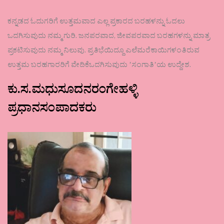
ಕನ್ನಡದ ಓದುಗರಿಗೆ ಉತ್ತಮವಾದ ಎಲ್ಲ ಪ್ರಕಾರದ ಬರಹಳನ್ನು ಓದಲು
ಒದಗಿಸುವುದು ನಮ್ಮ ಗುರಿ. ಜನಪರವಾದ, ಜೀವಪರವಾದ ಬರಹಗಳನ್ನು ಮಾತ್ರ
ಪ್ರಕಟಿಸುವುದು ನಮ್ಮ ನಿಲುವು. ಪ್ರತಿಭೆಯಿದ್ದೂ ಎಲೆಮರೆಕಾಯಿಗಳಂತಿರುವ
ಉತ್ತಮ ಬರಹಗಾರರಿಗೆ ವೇದಿಕೆಒದಗಿಸುವುದು ʼಸಂಗಾತಿʼಯ ಉದ್ದೇಶ.
ಕು.ಸ.ಮಧುಸೂದನರಂಗೇಹಳ್ಳಿ
ಪ್ರಧಾನಸಂಪಾದಕರು