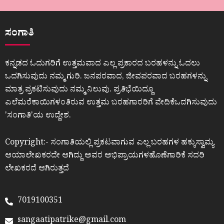
ಸಂಗಾತಿ
ಕನ್ನಡದ ಓದುಗರಿಗೆ ಉತ್ತಮವಾದ ಎಲ್ಲ ಪ್ರಕಾರದ ಬರಹಳನ್ನು ಓದಲು
ಒದಗಿಸುವುದು ನಮ್ಮ ಗುರಿ. ಜನಪರವಾದ, ಜೀವಪರವಾದ ಬರಹಗಳನ್ನು
ಮಾತ್ರ ಪ್ರಕಟಿಸುವುದು ನಮ್ಮ ನಿಲುವು. ಪ್ರತಿಭೆಯಿದ್ದೂ
ಎಲೆಮರೆಕಾಯಿಗಳಂತಿರುವ ಉತ್ತಮ ಬರಹಗಾರರಿಗೆ ವೇದಿಕೆಒದಗಿಸುವುದು
ʼಸಂಗಾತಿʼಯ ಉದ್ದೇಶ.
Copyright:- ಸಂಗಾತಿಯಲ್ಲಿ ಪ್ರಕಟವಾಗುವ ಎಲ್ಲ ಬರಹಗಳ ಹಕ್ಕುಸ್ವಾಮ್ಯ
ಆಯಾಲೇಖಕರದೇ ಆಗಿದ್ದು ಅವರ ಅಭಿಪ್ರಾಯಗಳಹೊಣೆಗಾರಿಕೆ ಸದರಿ
ಲೇಖಕರದೆ ಆಗಿರುತ್ತದೆ
7019100351
sangaatipatrike@gmail.com