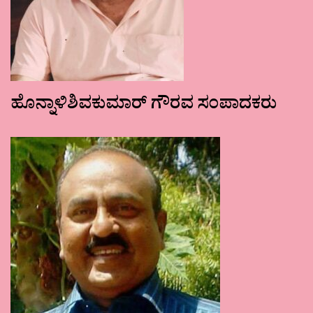
ಹೊನ್ನಾಳಿಶಿವಕುಮಾರ್ ಗೌರವ ಸಂಪಾದಕರು