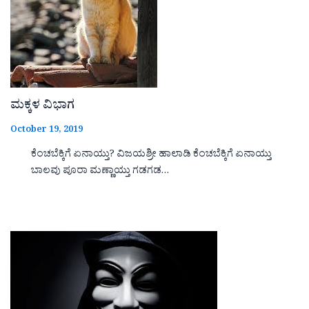
ಮಕ್ಕಳ ವಿಭಾಗ
October 19, 2019
ಕೆಂಚಬೆಕ್ಕಿಗೆ ಏನಾಯ್ತು? ವಿಜಯಶ್ರೀ ಹಾಲಾಡಿ ಕೆಂಚಬೆಕ್ಕಿಗೆ ಏನಾಯ್ತು
ಬಾಲವು ಪೂರಾ ಮಣ್ಣಾಯ್ತು ಗಡಗಡ…