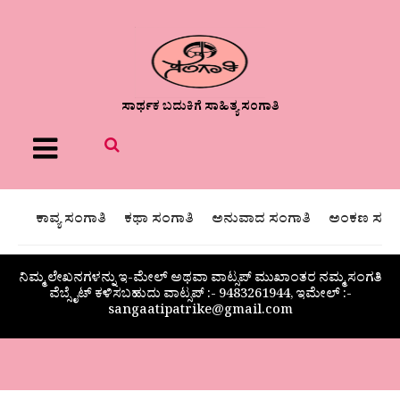
ಸಾರ್ಥಕ ಬದುಕಿಗೆ ಸಾಹಿತ್ಯ ಸಂಗಾತಿ
Menu
ಕಾವ್ಯ ಸಂಗಾತಿ
ಕಥಾ ಸಂಗಾತಿ
ಅನುವಾದ ಸಂಗಾತಿ
ಅಂಕಣ ಸಂಗಾ
ನಿಮ್ಮ ಲೇಖನಗಳನ್ನು ಇ-ಮೇಲ್ ಅಥವಾ ವಾಟ್ಸಪ್ ಮುಖಾಂತರ ನಮ್ಮ ಸಂಗತಿ
ವೆಬ್ಸೈಟ್ ಕಳಿಸಬಹುದು ವಾಟ್ಸಪ್‌ :- 9483261944, ಇಮೇಲ್ :-
sangaatipatrike@gmail.com