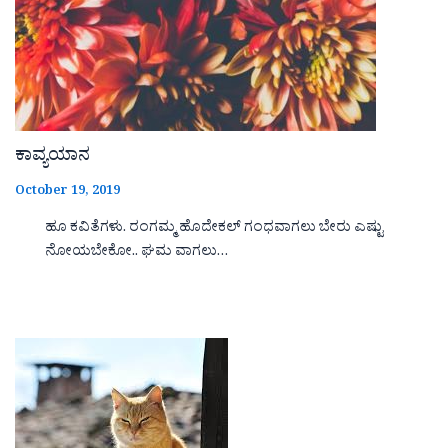
ಕಾವ್ಯಯಾನ
October 19, 2019
ಹೂ ಕವಿತೆಗಳು. ರಂಗಮ್ಮ ಹೊದೇಕಲ್ ಗಂಧವಾಗಲು ಬೇರು ಎಷ್ಟು
ನೋಯಬೇಕೋ.. ಘಮ ವಾಗಲು…