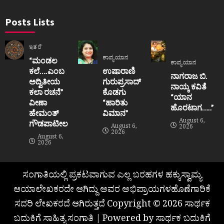
Posts Lists
ಇತರೆ
ಕಾವ್ಯಯಾನ
“ಮಂಡಲ
ಕಾವ್ಯಯಾನ
ಕಲೆ….ಎಂಬ
ಉಷಾರಾಣಿ
ನಾಗರಾಜ ಬಿ.
ಅದ್ವಿತೀಯ
ಗುರುಪ್ರಸಾದ್
ನಾಯ್ಕ ಕವಿತೆ
ಕಲಾ ರಚನೆ”‌
ಕೊಡಗು
“ಯಾನ
ವೀಣಾ
“ಹಾರಿತು
ಹೊರಟಾಗ…..”
ಹೇಮಂತ್‌
ವಿಮಾನ”
August 6,
ಗೌಡಪಾಟೀಲ
August 6,
2026
2026
August 6,
2026
ಸಂಗಾತಿಯಲ್ಲಿ ಪ್ರಕಟವಾಗುವ ಎಲ್ಲ ಬರಹಗಳ ಹಕ್ಕುಸ್ವಾಮ್ಯ
ಆಯಾಲೇಖಕರದೇ ಆಗಿದ್ದು ಅವರ ಅಭಿಪ್ರಾಯಗಳಹೊಣೆಗಾರಿಕೆ
ಸದರಿ ಲೇಖಕರದೆ ಆಗಿರುತ್ತದೆ Copyright © 2026 ಸಾರ್ಥಕ
ಬದುಕಿಗೆ ಸಾಹಿತ್ಯ ಸಂಗಾತಿ | Powered by ಸಾರ್ಥಕ ಬದುಕಿಗೆ