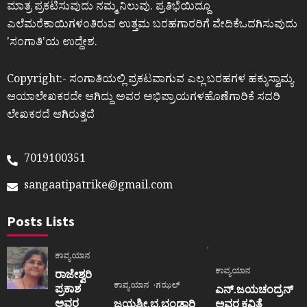
ಮಾತ್ರ ಪ್ರಕಟಿಸುವುದು ನಮ್ಮ ನಿಲುವು. ಪ್ರತಿಭೆಯಿದ್ದೂ
ಎಲೆಮರೆಕಾಯಿಗಳಂತಿರುವ ಉತ್ತಮ ಬರಹಗಾರರಿಗೆ ವೇದಿಕೆಒದಗಿಸುವುದು
ʼಸಂಗಾತಿʼಯ ಉದ್ದೇಶ.
Copyright:- ಸಂಗಾತಿಯಲ್ಲಿ ಪ್ರಕಟವಾಗುವ ಎಲ್ಲ ಬರಹಗಳ ಹಕ್ಕುಸ್ವಾಮ್ಯ
ಆಯಾಲೇಖಕರದೇ ಆಗಿದ್ದು ಅವರ ಅಭಿಪ್ರಾಯಗಳಹೊಣೆಗಾರಿಕೆ ಸದರಿ
ಲೇಖಕರದೆ ಆಗಿರುತ್ತದೆ
7019100351
sangaatipatrike@gmail.com
Posts Lists
ಕಾವ್ಯಯಾನ
ಕಾವ್ಯಯಾನ
ರಾಜೇಶ್ವರಿ
ಕಾವ್ಯಯಾನ
ಗಝಲ್
ಪ್ರಕಾಶ
ಎನ್.ಜಯಚಂದ್ರನ್
ಅವರ
ಜಯಶ್ರೀ.ಭ.ಭಂಡಾರಿ
ಅವರ ಕವಿತೆ