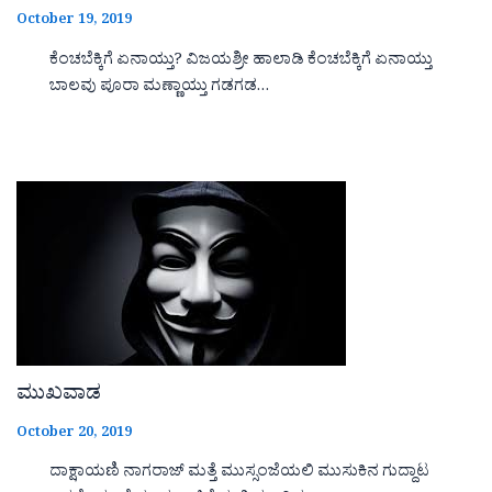
October 19, 2019
ಕೆಂಚಬೆಕ್ಕಿಗೆ ಏನಾಯ್ತು? ವಿಜಯಶ್ರೀ ಹಾಲಾಡಿ ಕೆಂಚಬೆಕ್ಕಿಗೆ ಏನಾಯ್ತು
ಬಾಲವು ಪೂರಾ ಮಣ್ಣಾಯ್ತು ಗಡಗಡ…
ಮುಖವಾಡ
October 20, 2019
ದಾಕ್ಷಾಯಣಿ ನಾಗರಾಜ್ ಮತ್ತೆ ಮುಸ್ಸಂಜೆಯಲಿ ಮುಸುಕಿನ ಗುದ್ದಾಟ