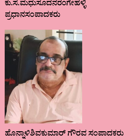
ಕು.ಸ.ಮಧುಸೂದನರಂಗೇಹಳ್ಳಿ
ಪ್ರಧಾನಸಂಪಾದಕರು
ಹೊನ್ನಾಳಿಶಿವಕುಮಾರ್ ಗೌರವ ಸಂಪಾದಕರು