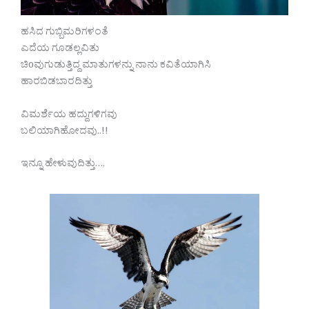
ಹಸಿದ ಗುಬ್ಬಿಮರಿಗಳಂತೆ
ಎದೆಯ ಗೂಡಲ್ಲವಿತು
ಚಿoವುಗುಡುತ್ತಿದ್ದ ಮಾತುಗಳನ್ನು ನಾನು ಕವಿತೆಯಾಗಿಸಿ
ಹಾರಬಿಡಬಾರದಿತ್ತು
ವಿಮರ್ಶೆಯ ಹದ್ದುಗಳಿಗವು
ಬಲಿಯಾಗಿಹೋದವು..!!
ಇನ್ನೂ ಹೇಳುವುದಿತ್ತು…,