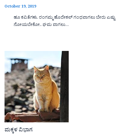
October 19, 2019
ಹೂ ಕವಿತೆಗಳು. ರಂಗಮ್ಮ ಹೊದೇಕಲ್ ಗಂಧವಾಗಲು ಬೇರು ಎಷ್ಟು
ನೋಯಬೇಕೋ.. ಘಮ ವಾಗಲು…
ಮಕ್ಕಳ ವಿಭಾಗ