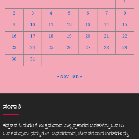
1
2
3
4
5
6
7
8
9
10
11
12
13
14
15
16
17
18
19
20
21
22
23
24
25
26
27
28
29
30
31
« Nov
Jan »
ಸಂಗಾತಿ
ಕನ್ನಡದ ಓದುಗರಿಗೆ ಉತ್ತಮವಾದ ಎಲ್ಲ ಪ್ರಕಾರದ ಬರಹಳನ್ನು ಓದಲು
ಒದಗಿಸುವುದು ನಮ್ಮ ಗುರಿ. ಜನಪರವಾದ, ಜೀವಪರವಾದ ಬರಹಗಳನ್ನು