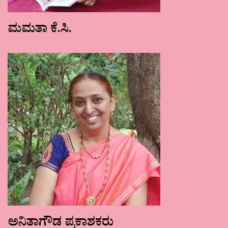
ಮಮತಾ ಕೆ.ಸಿ.
ಅನಿತಾಗೌಡ ಪ್ರಕಾಶಕರು