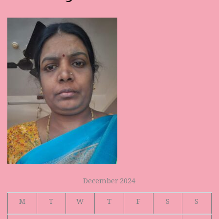
December 2024
M
T
W
T
F
S
S