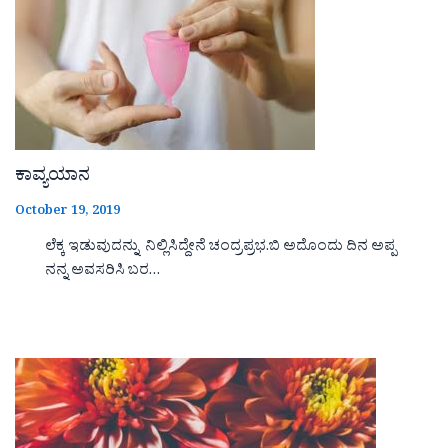
ಕಾವ್ಯಯಾನ
October 19, 2019
ಲೆಕ್ಕ ಇಡುವುದನ್ನು ನಿಲ್ಲಿಸಿದ್ದೇನೆ ಚಂದ್ರಪ್ರಭ.ಬಿ ಅದೊಂದು ದಿನ ಅಪ್ಪ
ನನ್ನ ಅವಸರಿಸಿ ಬರ…