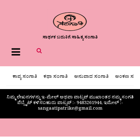
ಸಾರ್ಥಕ ಬದುಕಿಗೆ ಸಾಹಿತ್ಯ ಸಂಗಾತಿ
Menu
ಕಾವ್ಯ ಸಂಗಾತಿ
ಕಥಾ ಸಂಗಾತಿ
ಅನುವಾದ ಸಂಗಾತಿ
ಅಂಕಣ ಸಂಗಾ
ನಿಮ್ಮ ಲೇಖನಗಳನ್ನು ಇ-ಮೇಲ್ ಅಥವಾ ವಾಟ್ಸಪ್ ಮುಖಾಂತರ ನಮ್ಮ ಸಂಗತಿ
ವೆಬ್ಸೈಟ್ ಕಳಿಸಬಹುದು ವಾಟ್ಸಪ್‌ :- 9483261944, ಇಮೇಲ್ :-
sangaatipatrike@gmail.com