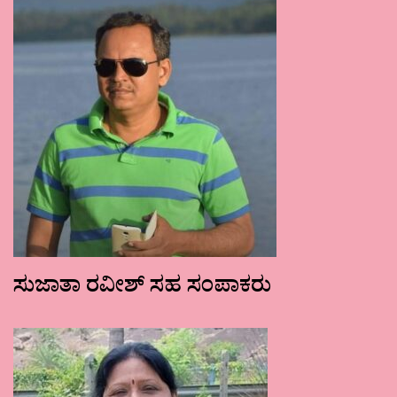
ಸುಜಾತಾ ರವೀಶ್ ಸಹ ಸಂಪಾಕರು