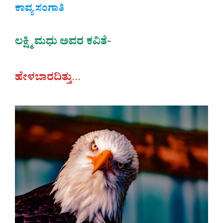
ಕಾವ್ಯ ಸಂಗಾತಿ
ಲಕ್ಷ್ಮಿ ಮಧು ಅವರ ಕವಿತೆ-
ಹೇಳಬಾರದಿತ್ತು
…