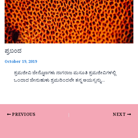
ಪ್ರಬಂದ
October 19, 2019
ಶ್ರಮಜೀವಿ ಜೇನ್ನೊಣಗಳು ನಾಗರಾಜ ಮಸೂತಿ ಶ್ರಮಜೀವಿಗಳಲ್ಲಿ
ಒಂದಾದ ಜೇನುಹುಳು ಶ್ರಮದಿಂದಲೇ ತನ್ನ ಆಯಸ್ಸನ್ನು…
PREVIOUS
NEXT