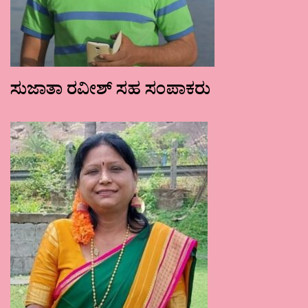
ಸುಜಾತಾ ರವೀಶ್ ಸಹ ಸಂಪಾಕರು