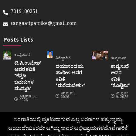
7019100351
sangaatipatrike@gmail.com
Posts Lists
ಕಾವ್ಯಯಾನ
ನಿಮ್ಮೊಂದಿಗೆ
ಕಾವ್ಯಯಾನ
ಟಿ.ಪಿ.ಉಮೇಶ್
ದಯಾನಂದ ಮ.
ಕಾವ್ಯ ಸುಧೆ
ಅವರ ಕವಿತೆ
ಪಾಟೀಲ ಅವರ
ಅವರ
“ಕನ್ನಡಿ
ಕವಿತೆ
ಕವಿತೆ
ಬದುಕುಗಳ
“ಮರೆಯಬೇಕು?”
“ತೊಟ್ಟಿಲು”
ಮುನ್ನುಡಿ”
August 9,
August
August 10,
2026
9, 2026
2026
ಸಂಗಾತಿಯಲ್ಲಿ ಪ್ರಕಟವಾಗುವ ಎಲ್ಲ ಬರಹಗಳ ಹಕ್ಕುಸ್ವಾಮ್ಯ
ಆಯಾಲೇಖಕರದೇ ಆಗಿದ್ದು ಅವರ ಅಭಿಪ್ರಾಯಗಳಹೊಣೆಗಾರಿಕೆ