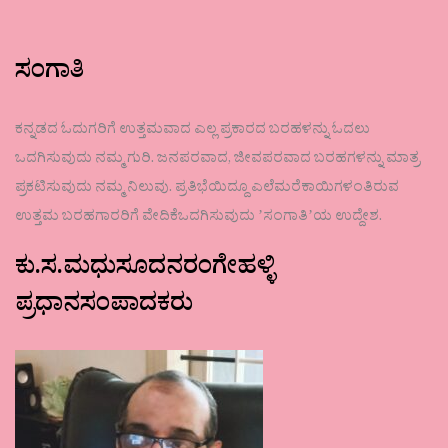
ಸಂಗಾತಿ
ಕನ್ನಡದ ಓದುಗರಿಗೆ ಉತ್ತಮವಾದ ಎಲ್ಲ ಪ್ರಕಾರದ ಬರಹಳನ್ನು ಓದಲು
ಒದಗಿಸುವುದು ನಮ್ಮ ಗುರಿ. ಜನಪರವಾದ, ಜೀವಪರವಾದ ಬರಹಗಳನ್ನು ಮಾತ್ರ
ಪ್ರಕಟಿಸುವುದು ನಮ್ಮ ನಿಲುವು. ಪ್ರತಿಭೆಯಿದ್ದೂ ಎಲೆಮರೆಕಾಯಿಗಳಂತಿರುವ
ಉತ್ತಮ ಬರಹಗಾರರಿಗೆ ವೇದಿಕೆಒದಗಿಸುವುದು ʼಸಂಗಾತಿʼಯ ಉದ್ದೇಶ.
ಕು.ಸ.ಮಧುಸೂದನರಂಗೇಹಳ್ಳಿ
ಪ್ರಧಾನಸಂಪಾದಕರು