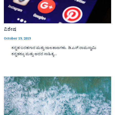
ವಿಶೇಷ
October 19, 2019
ಕನ್ನಡ ಬರಹಗಾರ ಮತ್ತು ಜಾಲತಾಣಗಳು. ಡಿ.ಎಸ್.ರಾಮಸ್ವಾಮಿ
ಕನ್ನಡಕ್ಕೂ ಮತ್ತು ಅದರ ಸಾಹಿತ್ಯ…