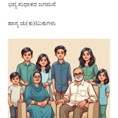
ಭವ್ಯ ಸುಧಾಕರ ಜಗಮನೆ
ಹಾಸ್ಯ ಚು(ಕು)ಟುಕುಗಳು