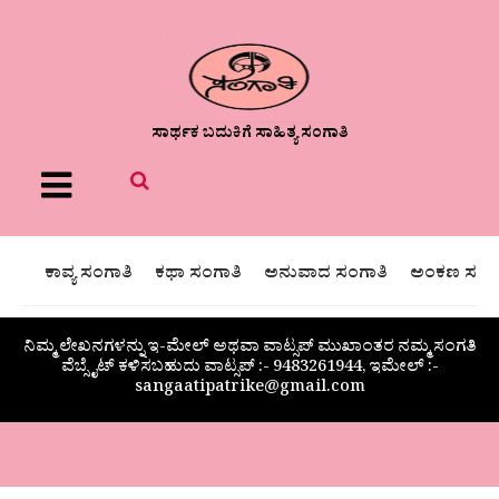
ಸಾರ್ಥಕ ಬದುಕಿಗೆ ಸಾಹಿತ್ಯ ಸಂಗಾತಿ
Menu
ಕಾವ್ಯ ಸಂಗಾತಿ
ಕಥಾ ಸಂಗಾತಿ
ಅನುವಾದ ಸಂಗಾತಿ
ಅಂಕಣ ಸಂಗಾ
ನಿಮ್ಮ ಲೇಖನಗಳನ್ನು ಇ-ಮೇಲ್ ಅಥವಾ ವಾಟ್ಸಪ್ ಮುಖಾಂತರ ನಮ್ಮ ಸಂಗತಿ
ವೆಬ್ಸೈಟ್ ಕಳಿಸಬಹುದು ವಾಟ್ಸಪ್‌ :- 9483261944, ಇಮೇಲ್ :-
sangaatipatrike@gmail.com