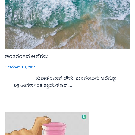
ಅಂತರಂಗದ ಅಲೆಗಳು
October 19, 2019
ಸುಜಾತ ರವೀಶ್ ಹೌದು. ಮನವೆಂಬುದು ಅದೆಷ್ಪೋ
ಲಕ್ಷ GBಗಳಾಗಿಂತ ಶಕ್ತಿಯುತ ಚಿಪ್.…