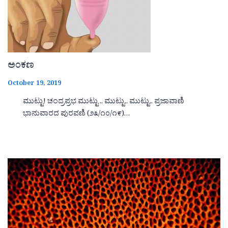
ಅಂಕಣ
October 19, 2019
ಮುಟ್ಟು! ಚಂದ್ರಪ್ರಭ ಮುಟ್ಟು .. ಮುಟ್ಟು.. ಮುಟ್ಟು.. ಪ್ರಜಾವಾಣಿ
ಭಾನುವಾರದ ಪುರವಣಿ (೨೩/೧೦/೧೯)…