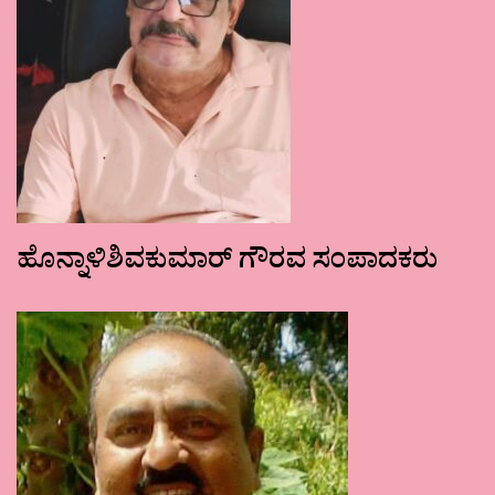
ಹೊನ್ನಾಳಿಶಿವಕುಮಾರ್ ಗೌರವ ಸಂಪಾದಕರು