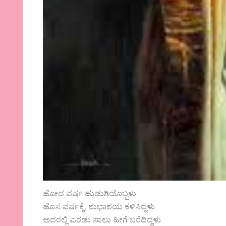
ಹೋದ ವರ್ಷ ಹುಡುಗಿಯೊಬ್ಬಳು
ಹೊಸ ವರ್ಷಕ್ಕೆ, ಶುಭಾಶಯ ಕಳಿಸಿದ್ದಳು
ಅದರಲ್ಲಿ ಎರಡು ಸಾಲು ಹೀಗೆ ಬರೆದಿದ್ದಳು