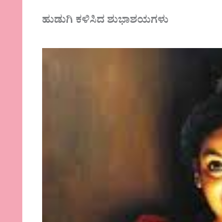
ಹುಡುಗಿ ಕಳಿಸಿದ ಶುಭಾಶಯಗಳು