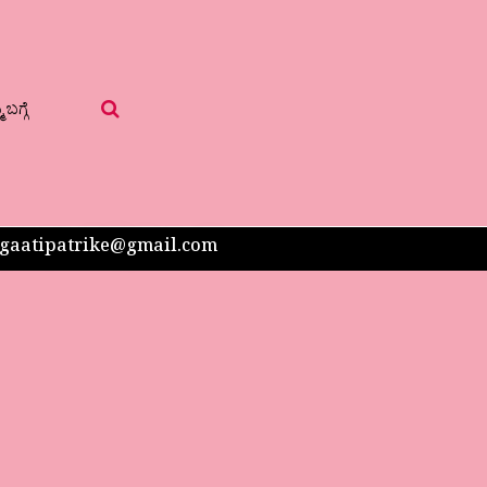
 ಬಗ್ಗೆ
 sangaatipatrike@gmail.com