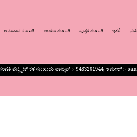
ಅನುವಾದ ಸಂಗಾತಿ
ಅಂಕಣ ಸಂಗಾತಿ
ಪುಸ್ತಕ ಸಂಗಾತಿ
ಇತರೆ
ನಮ್ಮ
ಂಗತಿ ವೆಬ್ಸೈಟ್ ಕಳಿಸಬಹುದು ವಾಟ್ಸಪ್‌ :- 9483261944, ಇಮೇಲ್ :-