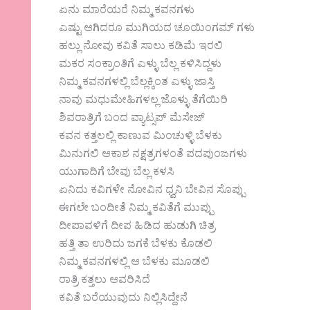
ಏನು ಮಾರೆಯರೆ ನಿಮ್ಮ ಕವನಗಳು
ಎಷ್ಟು ಆಗಿದರೂ ಮುಗಿಯದ ಚೂಯಿಂಗಮ್ ಗಳು
ಹಲ್ಲು ನೋವು ಕವಿತೆ ಸಾಲು ಕಡಿಮೆ ಇರಲಿ
ಮಕರ ಸಂಕ್ರಾಂತಿಗೆ ಎಳ್ಳು ಬೆಲ್ಲ ಕಳಿಸಿದ್ದಳು
ನಿಮ್ಮ ಕವನಗಳಲ್ಲಿ ಬೆಲ್ಲಕ್ಕಿಂತ ಎಳ್ಳು ಜಾಸ್ತಿ
ನಾವು ಮಧುಮೇಹಿಗಳಲ್ಲ ಜೊಳ್ಳು ತೆಗೆಯಿರಿ
ಶಿವರಾತ್ರಿಗೆ ಬಂದ ವ್ಯಾಟ್ಸಪ್ ಮೆಸೇಜ್
ಕವನ ಕತ್ತಲಲ್ಲಿ ಕಾಣುವ ಮಿಂಚುಳ್ಳಿ ಬೆಳಕು
ಮಿನುಗಲಿ ಆಕಾಶ ನಕ್ಷತ್ರಗಳಂತೆ ಪದಪುಂಜಗಳು
ಯುಗಾದಿಗೆ ಬೇವು ಬೆಲ್ಲ ಕಳಸಿ
ಏನಿದು ಕವಿಗಳೇ ನೋವಿನ ಧ್ವನಿ ಬೇವಿನ ಸೊಪ್ಪು
ಈಗಲೇ ಬಂದೀತೆ ನಿಮ್ಮ ಕವಿತೆಗೆ ಮುಪ್ಪು
ದೀಪಾವಳಿಗೆ ದೀಪ ಹಿಡಿದ ಹುಡುಗಿ ಚಿತ್ರ
ಹತ್ತಿ ತಾ ಉರಿದು ಜಗಕೆ ಬೆಳಕು ಕೊಡಲಿ
ನಿಮ್ಮ ಕವನಗಳಲ್ಲಿ ಆ ಬೆಳಕು ಮೂಡಲಿ
ರಾತ್ರಿ ಕತ್ತಲು ಆವರಿಸಿದೆ
ಕವಿತೆ ಬರೆಯುವುದು ನಿಲ್ಲಿಸಿದ್ದೇನೆ