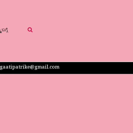
 ಬಗ್ಗೆ
 sangaatipatrike@gmail.com