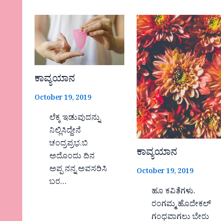
ಕಾವ್ಯಯಾನ
October 19, 2019
ಲೆಕ್ಕ ಇಡುವುದನ್ನು
ನಿಲ್ಲಿಸಿದ್ದೇನೆ
ಚಂದ್ರಪ್ರಭ.ಬಿ
ಕಾವ್ಯಯಾನ
ಅದೊಂದು ದಿನ
ಅಪ್ಪ ನನ್ನ ಅವಸರಿಸಿ
October 19, 2019
ಬರ…
ಹೂ ಕವಿತೆಗಳು.
ರಂಗಮ್ಮ ಹೊದೇಕಲ್
ಗಂಧವಾಗಲು ಬೇರು