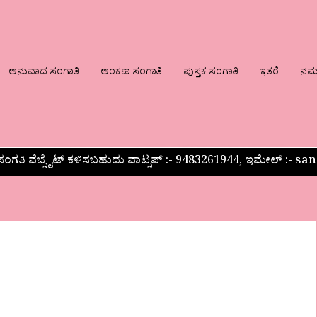
ಅನುವಾದ ಸಂಗಾತಿ
ಅಂಕಣ ಸಂಗಾತಿ
ಪುಸ್ತಕ ಸಂಗಾತಿ
ಇತರೆ
ನಮ್ಮ
ಂಗತಿ ವೆಬ್ಸೈಟ್ ಕಳಿಸಬಹುದು ವಾಟ್ಸಪ್‌ :- 9483261944, ಇಮೇಲ್ :-