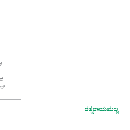
ು
ಬ್
ವೆ
ಿಬ್
ರತ್ನರಾಯಮಲ್ಲ