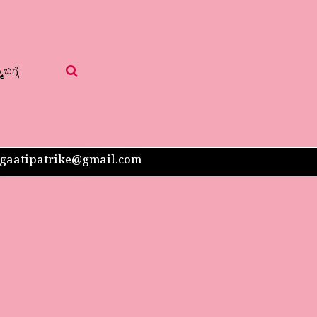
 ಬಗ್ಗೆ
 sangaatipatrike@gmail.com