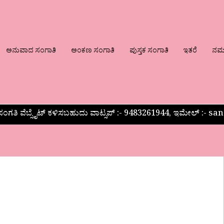
ಅನುವಾದ ಸಂಗಾತಿ
ಅಂಕಣ ಸಂಗಾತಿ
ಪುಸ್ತಕ ಸಂಗಾತಿ
ಇತರೆ
ನಮ್ಮ
ಂಗತಿ ವೆಬ್ಸೈಟ್ ಕಳಿಸಬಹುದು ವಾಟ್ಸಪ್‌ :- 9483261944, ಇಮೇಲ್ :-