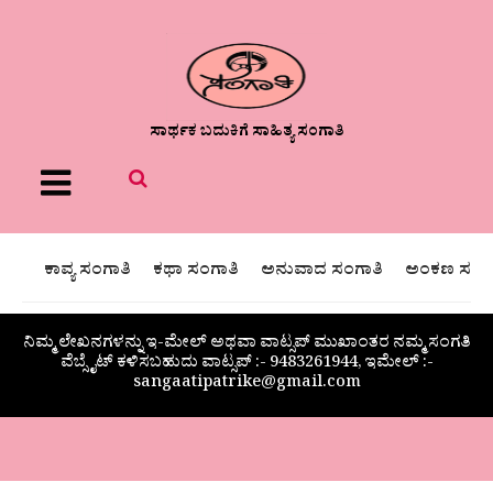
ಸಾರ್ಥಕ ಬದುಕಿಗೆ ಸಾಹಿತ್ಯ ಸಂಗಾತಿ
Menu
ಕಾವ್ಯ ಸಂಗಾತಿ
ಕಥಾ ಸಂಗಾತಿ
ಅನುವಾದ ಸಂಗಾತಿ
ಅಂಕಣ ಸಂಗಾ
ನಿಮ್ಮ ಲೇಖನಗಳನ್ನು ಇ-ಮೇಲ್ ಅಥವಾ ವಾಟ್ಸಪ್ ಮುಖಾಂತರ ನಮ್ಮ ಸಂಗತಿ
ವೆಬ್ಸೈಟ್ ಕಳಿಸಬಹುದು ವಾಟ್ಸಪ್‌ :- 9483261944, ಇಮೇಲ್ :-
sangaatipatrike@gmail.com