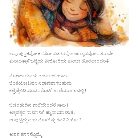
ಅವು ಪುಸ್ತಕವೋ ಕನಸೋ ಸಡಗರವೋ ಉಲ್ಲಾಸವೋ… ತುಂಬೇ
ತುಂಬುತ್ತಾಳೆ ಬಟ್ಟೆಯ ತೀಜೋರಿಯ ತುಂಬಾ ಹೊರಲಾರದಂತೆ
ಮೊಲಹಾರುವದು ತಡವಾಗಬಹುದು
ಜಿಂಕೆಯೋಟವೂ ನಿಧಾನವಾಗಬಹುದು
ಕಣ್ರೆಪ್ಪೆಬಡಿಯುವದರೊಳಗೆ ಶಾಲೆಯಂಗಳದಲ್ಲಿ !
ಬಿಡೆರಡುದಿನ ಶಾಲೆಯೆಂದರೆ ಸಾಕು !
ಅಕ್ಕಪಕ್ಕದ ಸಾಮಾನಿಗೆ ಹುೃದಾಯಾಘಾತ .
ಆ ಪುಟ್ಟಹುೃದಯ ದೊಳಗೆಷ್ಟು ಕನಸಿವಿಯೋ ?
ಅವಳ ಕನಸನ್ನೊಮ್ಮೆ