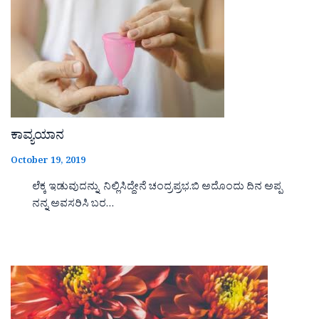
ಕಾವ್ಯಯಾನ
October 19, 2019
ಲೆಕ್ಕ ಇಡುವುದನ್ನು ನಿಲ್ಲಿಸಿದ್ದೇನೆ ಚಂದ್ರಪ್ರಭ.ಬಿ ಅದೊಂದು ದಿನ ಅಪ್ಪ
ನನ್ನ ಅವಸರಿಸಿ ಬರ…