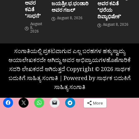
ಅವರ
ಜಯಶ್ರೀ.ಭ.ಭಂಡಾರಿ
ಅವರ ಕವಿತೆ
ಕವಿತೆ
ಅವರ ಗಜಲ್
“ಧರೆಯ
“ಸಾಧನೆ”
ದಿವ್ಯಾಭಿಷೇಕ”
August 8, 2026
August
August 8, 2026
8,
2026
ಸಂಗಾತಿಯಲ್ಲಿ ಪ್ರಕಟವಾಗುವ ಎಲ್ಲ ಬರಹಗಳ ಹಕ್ಕುಸ್ವಾಮ್ಯ
ಆಯಾಲೇಖಕರದೇ ಆಗಿದ್ದು ಅವರ ಅಭಿಪ್ರಾಯಗಳಹೊಣೆಗಾರಿಕೆ
ಸದರಿ ಲೇಖಕರದೆ ಆಗಿರುತ್ತದೆ Copyright © 2026 ಸಾರ್ಥಕ
ಬದುಕಿಗೆ ಸಾಹಿತ್ಯ ಸಂಗಾತಿ | Powered by ಸಾರ್ಥಕ ಬದುಕಿಗೆ
ಸಾಹಿತ್ಯ ಸಂಗಾತಿ
More