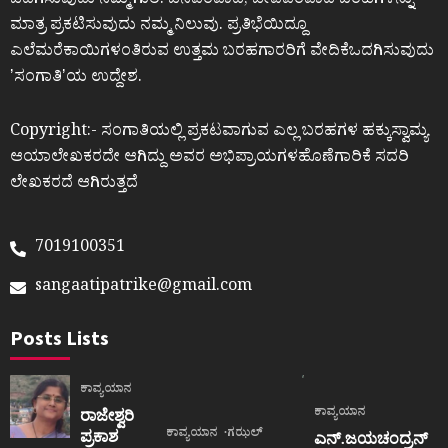
ಒದಗಿಸುವುದು ನಮ್ಮ ಗುರಿ. ಜನಪರವಾದ, ಜೀವಪರವಾದ ಬರಹಗಳನ್ನು
ಮಾತ್ರ ಪ್ರಕಟಿಸುವುದು ನಮ್ಮ ನಿಲುವು. ಪ್ರತಿಭೆಯಿದ್ದೂ
ಎಲೆಮರೆಕಾಯಿಗಳಂತಿರುವ ಉತ್ತಮ ಬರಹಗಾರರಿಗೆ ವೇದಿಕೆಒದಗಿಸುವುದು
ʼಸಂಗಾತಿʼಯ ಉದ್ದೇಶ.
Copyright:- ಸಂಗಾತಿಯಲ್ಲಿ ಪ್ರಕಟವಾಗುವ ಎಲ್ಲ ಬರಹಗಳ ಹಕ್ಕುಸ್ವಾಮ್ಯ
ಆಯಾಲೇಖಕರದೇ ಆಗಿದ್ದು ಅವರ ಅಭಿಪ್ರಾಯಗಳಹೊಣೆಗಾರಿಕೆ ಸದರಿ
ಲೇಖಕರದೆ ಆಗಿರುತ್ತದೆ
7019100351
sangaatipatrike@gmail.com
Posts Lists
ಕಾವ್ಯಯಾನ
ಕಾವ್ಯಯಾನ
ರಾಜೇಶ್ವರಿ
ಕಾವ್ಯಯಾನ
ಗಝಲ್
ಪ್ರಕಾಶ
ಎನ್.ಜಯಚಂದ್ರನ್