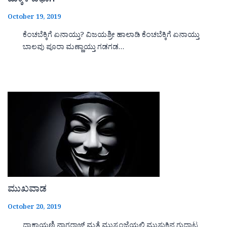
ಮಕ್ಕಳ ವಿಭಾಗ
October 19, 2019
ಕೆಂಚಬೆಕ್ಕಿಗೆ ಏನಾಯ್ತು? ವಿಜಯಶ್ರೀ ಹಾಲಾಡಿ ಕೆಂಚಬೆಕ್ಕಿಗೆ ಏನಾಯ್ತು
ಬಾಲವು ಪೂರಾ ಮಣ್ಣಾಯ್ತು ಗಡಗಡ…
ಮುಖವಾಡ
October 20, 2019
ದಾಕ್ಷಾಯಣಿ ನಾಗರಾಜ್ ಮತ್ತೆ ಮುಸ್ಸಂಜೆಯಲಿ ಮುಸುಕಿನ ಗುದ್ದಾಟ