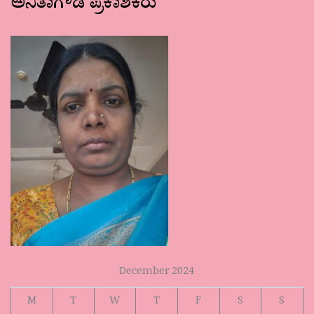
ಅನಿತಾಗೌಡ ಪ್ರಕಾಶಕರು
December 2024
M
T
W
T
F
S
S