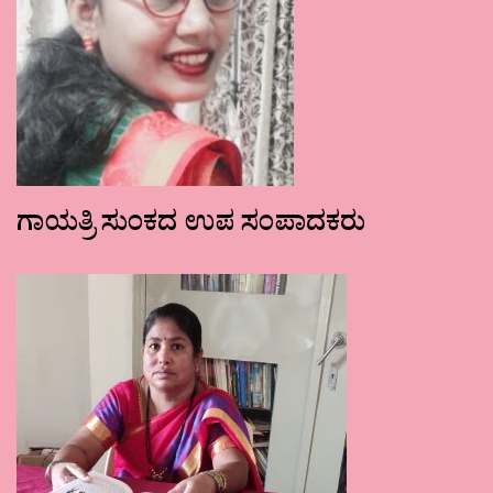
ಗಾಯತ್ರಿ ಸುಂಕದ ಉಪ ಸಂಪಾದಕರು