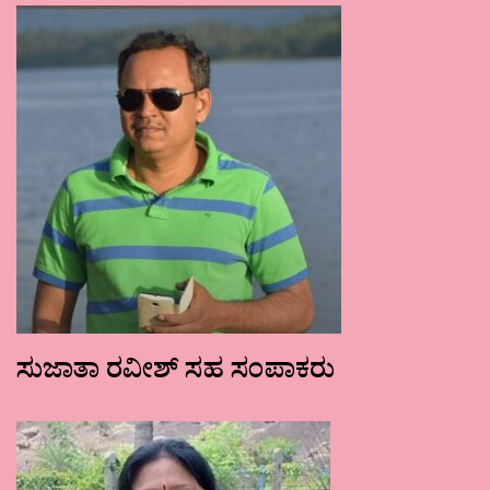
ಸುಜಾತಾ ರವೀಶ್ ಸಹ ಸಂಪಾಕರು