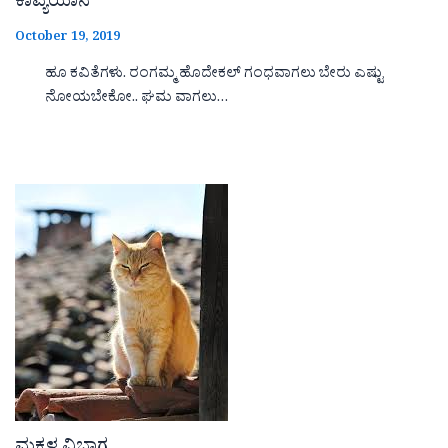
ಕಾವ್ಯಯಾನ
October 19, 2019
ಹೂ ಕವಿತೆಗಳು. ರಂಗಮ್ಮ ಹೊದೇಕಲ್ ಗಂಧವಾಗಲು ಬೇರು ಎಷ್ಟು
ನೋಯಬೇಕೋ.. ಘಮ ವಾಗಲು…