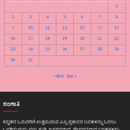
1
2
3
4
5
6
7
8
9
10
11
12
13
14
15
16
17
18
19
20
21
22
23
24
25
26
27
28
29
30
31
« Nov
Jan »
ಸಂಗಾತಿ
ಕನ್ನಡದ ಓದುಗರಿಗೆ ಉತ್ತಮವಾದ ಎಲ್ಲ ಪ್ರಕಾರದ ಬರಹಳನ್ನು ಓದಲು