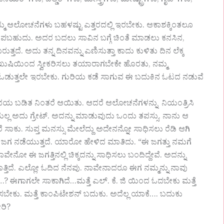
ರ್ ಗಳು, ಬಿಲ್ಡರ್ ಗಳು, ಮೇಸ್ತ್ರಿಗಳು, ಮೇಷ್ಟ್ರುಗಳು, ಗೈಡ್ ಗಳು,
 ಆಲೋಚನೆಗಳು ಬಹಳಷ್ಟು ಎತ್ತರದಲ್ಲಿ ಇರಬೇಕು. ಆಕಾಶಕ್ಕಿಂತಲೂ
ುಪಬಹುದು. ಅದರ ಬದಲು ಸಾವಿನ ಬಗ್ಗೆ ಚಿಂತೆ ಮಾಡಲು ಕನಸಿನ,
ೆ. ಅದು ತನ್ನ ದಿನವನ್ನು ಎಣಿಸುತ್ತಾ ಕಾದು ಕುಳಿತು ದಿನ ಲೆಕ್ಕ
 ಖುಷಿಯಿಂದ ಸ್ವೀಕರಿಸಲು ತಯಾರಾಗಬೇಕೇ ಹೊರತು, ನಮ್ಮ
ಗಿ ಓಡುತ್ತಲೇ ಇರಬೇಕು. ಗುರಿಯ ಕಡೆ ಸಾಗುವ ಈ ಬದುಕಿನ ಓಟದ ನಡುವೆ
ದಯ ಬಡಿತ ನಿಂತರೆ ಆಯಿತು. ಆದರೆ ಆಲೋಚನೆಗಳನ್ನು ನಿಯಂತ್ರಿಸಿ
ಲ ಅದು ಗ್ರೇಟ್. ಅದನ್ನು ಮಾಡುವುದು ಒಂದು ತಪಸ್ಸು. ನಾನು ಆ
ಸಾಕು. ಸುಪ್ತ ಮನಸ್ಸು ಮೇಲೆದ್ದು ಅದೇನನ್ನೋ ಸಾಧಿಸಲು ರೆಡಿ ಆಗಿ
 ಜಗ ನಡೆಯುತ್ತದೆ. ಯಾರೋ ಹೇಳಿದ ಮಾತಿದು. “ಈ ಜಗತ್ತು ನಮಗೆ
ನೋ ಈ ಜಗತ್ತಿನಲ್ಲಿ ಚಿಕ್ಕದನ್ನು ಸಾಧಿಸಲು ಬಂದಿದ್ದೇವೆ. ಅದನ್ನು
ತ್ತಿದೆ. ಎಲ್ಲೋ ಓದಿದ ನೆನಪು. ನಾವೇನಾದರೂ ಈಗ ನಮ್ಮನ್ನು ನಾವು
ೆ…? ಈಗಾಗಲೇ ಸಾಕಾಗಿದೆ…ಮತ್ತೆ ಎಲ್. ಕೆ. ಜಿ ಯಿಂದ ಓದಬೇಕು ಮತ್ತೆ
ಸಬೇಕು. ಮತ್ತೆ ಕಾಂಪಿಟೇಶನ್ ಬದುಕು. ಅದೆಲ್ಲ ಯಾಕೆ…. ಬದುಕು
ರಿ?