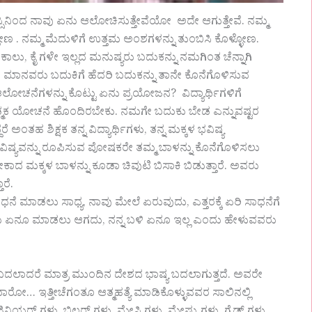
ಮನಸ್ಸಿನಿಂದ ನಾವು ಏನು ಆಲೋಚಿಸುತ್ತೇವೆಯೋ ಅದೇ ಆಗುತ್ತೇವೆ. ನಮ್ಮ
್ಳೋಣ . ನಮ್ಮ ಮೆದುಳಿಗೆ ಉತ್ತಮ ಅಂಶಗಳನ್ನು ತುಂಬಿಸಿ ಕೊಳ್ಳೋಣ.
ಕಾಲು, ಕೈ ಗಳೇ ಇಲ್ಲದ ಮನುಷ್ಯರು ಬದುಕನ್ನು ನಮಗಿಂತ ಚೆನ್ನಾಗಿ
ದ ಮಾನವರು ಬದುಕಿಗೆ ಹೆದರಿ ಬದುಕನ್ನು ತಾನೇ ಕೊನೆಗೊಳಿಸುವ
ಆಲೋಚನೆಗಳನ್ನು ಕೊಟ್ಟು ಏನು ಪ್ರಯೋಜನ? ವಿದ್ಯಾರ್ಥಿಗಳಿಗೆ
ಾತ್ಮಕ ಯೋಚನೆ ಹೊಂದಿರಬೇಕು. ನಮಗೇ ಬದುಕು ಬೇಡ ಎನ್ನುವಷ್ಟರ
ಅಂತಹ ಶಿಕ್ಷಕ ತನ್ನ ವಿದ್ಯಾರ್ಥಿಗಳು, ತನ್ನ ಮಕ್ಕಳ ಭವಿಷ್ಯ
ಷ್ಯವನ್ನು ರೂಪಿಸುವ ಪೋಷಕರೇ ತಮ್ಮ ಬಾಳನ್ನು ಕೊನೆಗೊಳಿಸಲು
ೇಕಾದ ಮಕ್ಕಳ ಬಾಳನ್ನು ಕೂಡಾ ಚಿವುಟಿ ಬಿಸಾಕಿ ಬಿಡುತ್ತಾರೆ. ಅವರು
ರೆ.
ಮಾಡಲು ಸಾಧ್ಯ, ನಾವು ಮೇಲೆ ಏರುವುದು, ಎತ್ತರಕ್ಕೆ ಏರಿ ಸಾಧನೆಗೆ
ಾನು ಏನೂ ಮಾಡಲು ಆಗದು, ನನ್ನ ಬಳಿ ಏನೂ ಇಲ್ಲ ಎಂದು ಹೇಳುವವರು
 ಬದಲಾದರೆ ಮಾತ್ರ ಮುಂದಿನ ದೇಶದ ಭಾಷ್ಯ ಬದಲಾಗುತ್ತದೆ. ಅವರೇ
ೋ… ಇತ್ತೀಚೆಗಂತೂ ಆತ್ಮಹತ್ಯೆ ಮಾಡಿಕೊಳ್ಳುವವರ ಸಾಲಿನಲ್ಲಿ