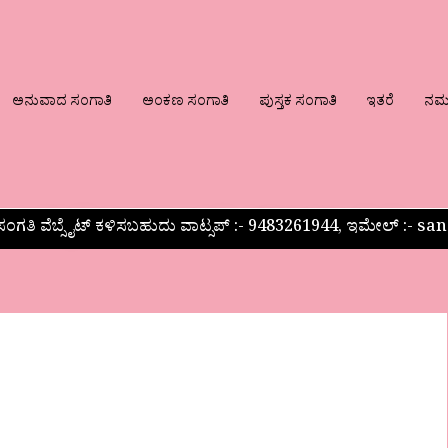
ಅನುವಾದ ಸಂಗಾತಿ
ಅಂಕಣ ಸಂಗಾತಿ
ಪುಸ್ತಕ ಸಂಗಾತಿ
ಇತರೆ
ನಮ್ಮ
ಂಗತಿ ವೆಬ್ಸೈಟ್ ಕಳಿಸಬಹುದು ವಾಟ್ಸಪ್‌ :- 9483261944, ಇಮೇಲ್ :-