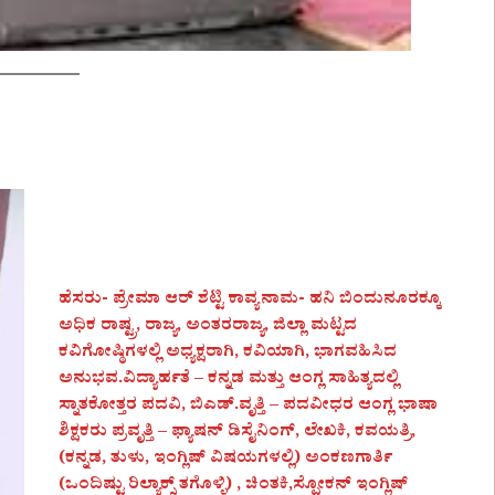
ಹೆಸರು- ಪ್ರೇಮಾ ಆರ್ ಶೆಟ್ಟಿ ಕಾವ್ಯನಾಮ- ಹನಿ ಬಿಂದುನೂರಕ್ಕೂ
ಅಧಿಕ ರಾಷ್ಟ್ರ, ರಾಜ್ಯ, ಅಂತರರಾಜ್ಯ, ಜಿಲ್ಲಾ ಮಟ್ಟದ
ಕವಿಗೋಷ್ಠಿಗಳಲ್ಲಿ ಅಧ್ಯಕ್ಷರಾಗಿ, ಕವಿಯಾಗಿ, ಭಾಗವಹಿಸಿದ
ಅನುಭವ.ವಿದ್ಯಾರ್ಹತೆ – ಕನ್ನಡ ಮತ್ತು ಆಂಗ್ಲ ಸಾಹಿತ್ಯದಲ್ಲಿ
ಸ್ನಾತಕೋತ್ತರ ಪದವಿ, ಬಿಎಡ್.ವೃತ್ತಿ – ಪದವೀಧರ ಆಂಗ್ಲ ಭಾಷಾ
ಶಿಕ್ಷಕರು ಪ್ರವೃತ್ತಿ – ಫ್ಯಾಷನ್ ಡಿಸೈನಿಂಗ್, ಲೇಖಕಿ, ಕವಯತ್ರಿ,
(ಕನ್ನಡ, ತುಳು, ಇಂಗ್ಲಿಷ್ ವಿಷಯಗಳಲ್ಲಿ) ಅಂಕಣಗಾರ್ತಿ
(ಒಂದಿಷ್ಟು ರಿಲ್ಯಾಕ್ಸ್ ತಗೊಳ್ಳಿ) , ಚಿಂತಕಿ,ಸ್ಪೋಕನ್ ಇಂಗ್ಲಿಷ್