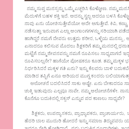
ನಮ್ಮ ಸುಪ್ತ ಮನಸ್ಸನ್ನು ಒಮ್ಮೆ ಎಚ್ಚರಿಸಿ ಕೊಳ್ಳೋಣ. ನಮ್ಮ 
ಮೆದುಳಿಗೆ ಬಹಳ ಶಕ್ತಿ ಇದೆ. ಅದನ್ನು ಸ್ವಲ್ಪ ಆದರೂ ಬಳಸಿ ಕೊಳ
ನಾವು ಏನು ಯೋಚಿಸುತ್ತೇವೆಯೋ ಅದೇ ಆಗುತ್ತೇವೆ. ಕಿವಿ, ಕಣ್ಣು, 
ನಡೆಸುತ್ತಾ ಇರುವಾಗ ಎಲ್ಲಾ ಅಂಗಾಂಗಗಳನ್ನು ಸರಿಯಾಗಿ ಪಡೆ
ಹಾಗಿದ್ದರೆ ನಮಗೆ ದೇವರು ಉತ್ತಮ ಶರೀರ, ಒಳ್ಳೆಯ ಮನಸ್ಸು , 
ಏನಾದರೂ ಕಲಿಸುವ ಮೊದಲು ಶಿಕ್ಷಕರಿಗೆ ತಮ್ಮ ಮನದಲ್ಲಿ ಧನ
ಮಟ್ಟಿಗೆ ನಮ್ಮ ಜೀವನವನ್ನು ನಮಗೆ ರೂಪಿಸಲು ಸಾಧ್ಯವಾಗದೆ ಇದ್ದರೆ 
ರೂಪಿಸಬಲ್ಲನೇ? ಹಾಗೆಯೇ ಪೋಷಕರೂ ಕೂಡ. ತಮ್ಮ ಮಕ್ಕಳ ಭವಿ
ನಿರ್ಧರಿಸಿದರೆ ಮಕ್ಕಳ ಗತಿ ಏನು? ಇನ್ನು ಕೆಲವರು ಬಾಳಿ ಬದುಕಬ
ಮಾಡಿದ ತಪ್ಪಿಗೆ ಏನೂ ಅರಿಯದ ಮುಗ್ದ ಕಂದರು ಬಲಿಯಾಗುತ್ತಾ
ಆಲೋಚನೆ ಬದಲಿಸಿದರೆ ಸಾಕು ಅಷ್ಟೇ. ಏನು ಬೇಕಾದರೂ ಸಾಧನೆ 
ಚುಕ್ಕಿ ಇಡುವುದು ಎಲ್ಲವೂ ನಾವೇ, ನಮ್ಮ ಆಲೋಚನೆಗಳೇ. ನ
ಕೊನೆಗೂ ಬದುಕಿನಲ್ಲಿ ಸಕ್ಸಸ್ ಎನ್ನುವ ಪದ ಕಾಣಲು ಸಾಧ್ಯವೇ?
ಶಿಕ್ಷಕರು, ಉಪನ್ಯಾಸಕರು, ಪ್ರಾಧ್ಯಾಪಕರು, ಪ್ರಾಚಾರ್ಯರು,
ಹೆದರಿ ಬಾಲ ಮುದುರಿ ಹೋದರೆ ಇನ್ನು ಸಮಾಜ ತಿದ್ದುವವರು ಯಾರ