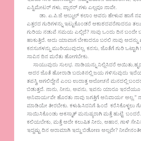
ಇವರೂ ಸೇರಿ ಹೋಗಿದ್ದಾರೆ. ನಮ್ಮ ಬದುಕಿನ ರೂವಾರಿಗಳು, ಇಂಜಿನಿಯ
ಎಸ್ಟಿಮೇಟರ್ ಗಳು, ಪ್ಲಾನರ್ ಗಳು ಎಲ್ಲವೂ ನಾವೇ.
ಡಾ. ಏ.ಪಿ.ಜೆ ಅಬ್ದುಲ್ ಕಲಾಂ ಅವರು ಹೇಳುವ ಹಾಗೆ ನಮ್ಮ
ಎತ್ತರದ ಗುರಿಗಳನ್ನು ಇಟ್ಟುಕೊಂಡರೆ ಆಕಾಶದವರೆಗಾದರೂ ತಲ
ಗುರಿಯ ನಡುವೆ ಸಮಯ ಎಲ್ಲಿದೆ? ಸಾವು ಒಂದು ದಿನ ಬಂದೇ ಬರುತ್ತದ
ಹಾಕುತ್ತಿದೆ. ಅದು ಯಾವಾಗ ಬೇಕಾದರೂ ಬರಲಿ ನಾವು ಅದನ್ನು
ಕನಸುಗಳನ್ನು ಮುರಿಯುವುದಲ್ಲ. ಕನಸು, ಜೊತೆಗೆ ಗುರಿ ಒಟ್ಟಾ
ಸಾವಿನ ದಿನ ಮರೆತು ಹೋಗಬೇಕು.
ಸಾಯುವುದು ಸುಲಭ. ನಾಡಿಯನ್ನು ನಿಲ್ಲಿಸಿದರೆ ಆಯಿತು,ಹೃ
ಅದರ ಜೊತೆ ಹೋರಾಡಿ ಬದುಕಿನಲ್ಲಿ ಜಯ ಗಳಿಸುವುದು ಇದೆಯಲ್
ತಪಸ್ವಿ ಆಗಲಿದ್ದೇನೆ ಎಂಬ ಉದಾತ್ತ ಆಲೋಚನೆ ಮನದಲ್ಲಿ ಬಂದರೆ 
ಬಿಡುತ್ತದೆ. ನಾನು, ನೀನು, ಅವನು, ಇವನು ಯಾರೂ ಇರದೆಯೂ
ಅನಿವಾರ್ಯವೇ ಹೊರತು ನಾವು ಜಗತ್ತಿಗೆ ಅನಿವಾರ್ಯ ಅಲ್ಲ.” ನಾವೇ
ಮಾಡಿಯೇ ತೀರಬೇಕು. ಕಳುಹಿಸಿದನಿಗೆ ಹಿಂದೆ ಕರೆಸಿಕೊಳ್ಳಲು ಗೊ
ಸಾಯಿಸಿಕೊಂಡು ಅಕಸ್ಮಾತ್ ಮನುಷ್ಯರಾಗಿ ಮತ್ತೆ ಹುಟ್ಟಿ ಬಂದರ
ಕಲಿಯಬೇಕು, ಮತ್ತೆ ಅದೇ ಕಲುಷಿತ ನೀರು, ಆಹಾರ, ಗಾಳಿ ಸೇವಿ
ಇದ್ದಷ್ಟು ದಿನ ಆರಾಮಾಗಿ ಇದ್ದು ಬಿಡೋಣ ಅಲ್ಲವೇ? ನೀವೇನಂತೀ