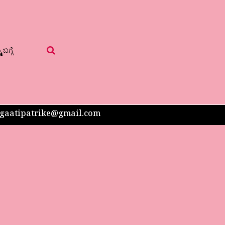
 ಬಗ್ಗೆ
 sangaatipatrike@gmail.com