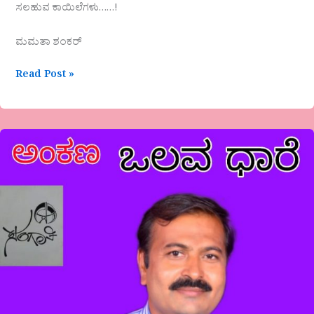
ಸಲಹುವ ಕಾಯಿಲೆಗಳು……!
ಮಮತಾ ಶಂಕರ್
Read Post »