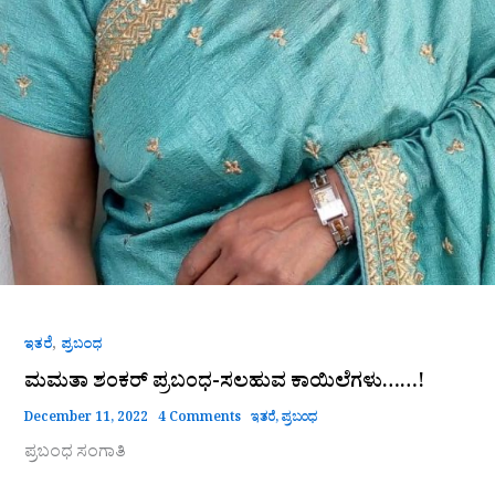
,
ಇತರೆ
ಪ್ರಬಂಧ
ಮಮತಾ ಶಂಕರ್ ಪ್ರಬಂಧ-ಸಲಹುವ ಕಾಯಿಲೆಗಳು……!
December 11, 2022
4 Comments
ಇತರೆ
,
ಪ್ರಬಂಧ
ಪ್ರಬಂಧ ಸಂಗಾತಿ