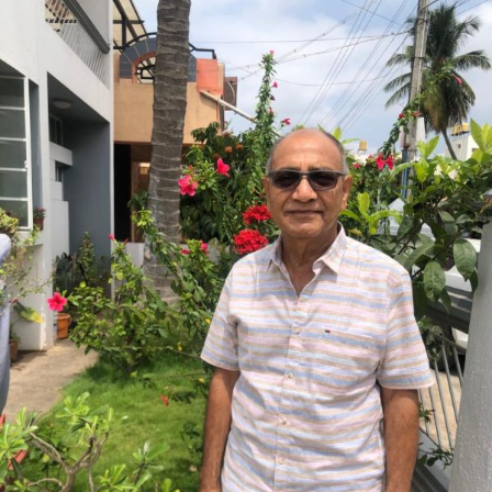
ಡೋ
ನಾ
ವೆಂಕಟೇಶ-
Metamorphosis