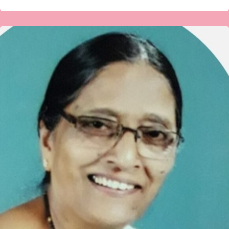
ಹಮೀದಾ
ಬೇಗಂ
ದೇಸಾಯಿ-
ಗಜಲ್