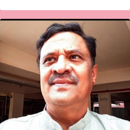
ಡಾ
ಶಶಿಕಾಂತ
ಪಟ್ಟಣ
ಇವರಿಗೆ
ಡಾ
.
ಡಿ
ಎಸ್‌
ಕರ್ಕಿ
ಪ್ರತಿಷ್ಠಾನ
ಪ್ರಶಸ್ತಿ