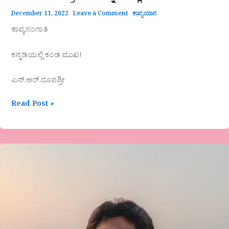
December 11, 2022
Leave a Comment
ಕಾವ್ಯಯಾನ
ಕಾವ್ಯಸಂಗಾತಿ
ಕನ್ನಡಿಯಲ್ಲಿ ಕಂಡ ಮುಖ!
ಎನ್.ಆರ್.ರೂಪಶ್ರೀ
Read Post »
ಟಿ.ದಾದಾಪೀರ್
ಕವಿತೆ-
ಚಂದ್ರಿಕೆ
ನಿನಗೆಂತಹ
ಗ್ರಹಣ