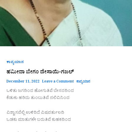
ಕಾವ್ಯಯಾನ
ಹಮೀದಾ ಬೇಗಂ ದೇಸಾಯಿ-ಗಜಲ್
December 11, 2022
Leave a Comment
ಕಾವ್ಯಯಾನ
ಒಳಿತು ಜಗದಿಂದ ಹೋಗುತಿವೆ ಬೇಸರದಿಂದ
ಕೆಡುಕು ಹರಿದು ತುಂಬುತಿವೆ ನಲಿವಿನಿಂದ
ವಿಶ್ವಾಸವೆಲ್ಲಿ ಉಳಿದಿದೆ ವಿಷವರ್ತುಲದಿ
ಒಡಕು ಮಾತುಗಳೇ ಬರುತಿವೆ ಕುಹಕದಿಂದ