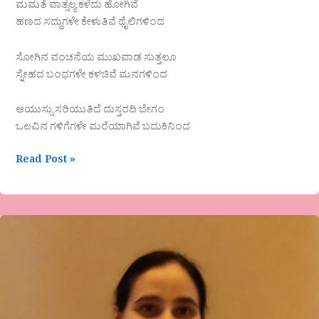
ಮಮತೆ ವಾತ್ಸಲ್ಯ ಕಳೆದು ಹೋಗಿವೆ
ಹಣದ ಸದ್ದುಗಳೇ ಕೇಳುತಿವೆ ಥೈಲಿಗಳಿಂದ
ಸೋಗಿನ ವಂಚನೆಯ ಮುಖವಾಡ ಸುತ್ತಲೂ
ಸ್ನೇಹದ ಬಂಧಗಳೇ ಕಳಚಿವೆ ಮನಗಳಿಂದ
ಆಯುಸ್ಸು ಸರಿಯುತಿದೆ ದುಸ್ತರದಿ ಬೇಗಂ
ಒಲವಿನ ಗಳಿಗೆಗಳೇ ಮರೆಯಾಗಿವೆ ಬದುಕಿನಿಂದ
Read Post »
ಎನ್.ಆರ್.ರೂಪಶ್ರೀ
ಕವಿತೆ-
ಕನ್ನಡಿಯಲ್ಲಿ
ಕಂಡ
ಮುಖ!