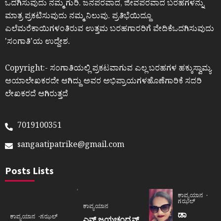
ಒದಗಿಸುವುದು ನಮ್ಮ ಗುರಿ. ಜನಪರವಾದ, ಜೀವಪರವಾದ ಬರಹಗಳನ್ನು
ಮಾತ್ರ ಪ್ರಕಟಿಸುವುದು ನಮ್ಮ ನಿಲುವು. ಪ್ರತಿಭೆಯಿದ್ದೂ
ಎಲೆಮರೆಕಾಯಿಗಳಂತಿರುವ ಉತ್ತಮ ಬರಹಗಾರರಿಗೆ ವೇದಿಕೆಒದಗಿಸುವುದು
ʼಸಂಗಾತಿʼಯ ಉದ್ದೇಶ.
Copyright:- ಸಂಗಾತಿಯಲ್ಲಿ ಪ್ರಕಟವಾಗುವ ಎಲ್ಲ ಬರಹಗಳ ಹಕ್ಕುಸ್ವಾಮ್ಯ
ಆಯಾಲೇಖಕರದೇ ಆಗಿದ್ದು ಅವರ ಅಭಿಪ್ರಾಯಗಳಹೊಣೆಗಾರಿಕೆ ಸದರಿ
ಲೇಖಕರದೆ ಆಗಿರುತ್ತದೆ
7019100351
sangaatipatrike@gmail.com
Posts Lists
ಕಾವ್ಯಯಾನ
ಗಝಲ್
ಕಾವ್ಯಯಾನ
ಡಾ
ಕಾವ್ಯಯಾನ
ಗಝಲ್
ಎನ್.ಜಯಚಂದ್ರನ್