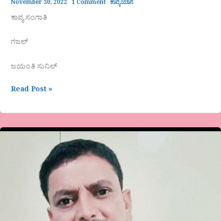
November 30, 2022
1 Comment
ಕಾವ್ಯಯಾನ
ಕಾವ್ಯ ಸಂಗಾತಿ
ಗಜಲ್
ಜಯಂತಿ ಸುನಿಲ್
Read Post »
ಇಮಾಮಹುಸೇನ
ಮದ್ಗಾರ
ಹೀರೆಮನ್ನಾಪೂರ