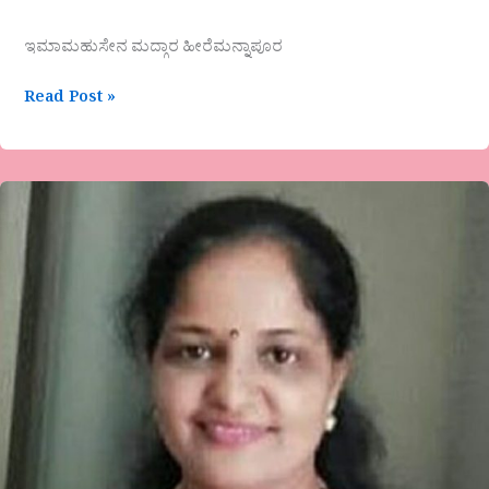
ಇಮಾಮಹುಸೇನ ಮದ್ಗಾರ ಹೀರೆಮನ್ನಾಪೂರ
Read Post »
ಆಶಾ
ಯಮಕನಮರಡಿಯವರ
ಕವಿತೆ-
ಹಣತೆ