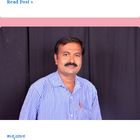
Read Post »
ರಮೇಶ.
ಸಿ.ಬನ್ನಿಕೊಪ್ಪ.ಹಲಗೇರಿ-
ಕವಿತೆ-
ದಿಲ್ಲಿಯಂಗಳದ
ಅಲಾಪ
ಕಾವ್ಯಯಾನ