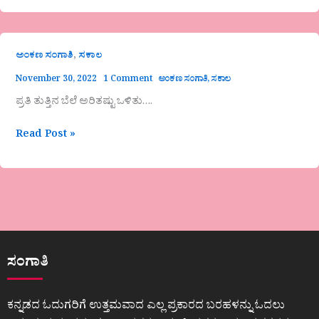
,
ಅಂಕಣ ಸಂಗಾತಿ
ಸಕಾಲ
November 30, 2022
1 Comment
ಅಂಕಣ ಸಂಗಾತಿ
,
ಸಕಾಲ
ಪ್ರತಿ ತುತ್ತಿನ ಬೆಲೆ ಅರಿತಷ್ಟು ಒಳಿತು….
Read Post »
ಸಂಗಾತಿ
ಕನ್ನಡದ ಓದುಗರಿಗೆ ಉತ್ತಮವಾದ ಎಲ್ಲ ಪ್ರಕಾರದ ಬರಹಳನ್ನು ಓದಲು