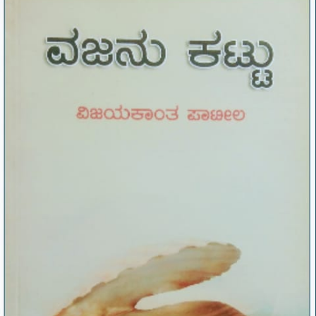
ಪಾಟೀಲರ
‘ವಜನು
ಕಟ್ಟು’
ಪ್ರಬಂಧಗಳು