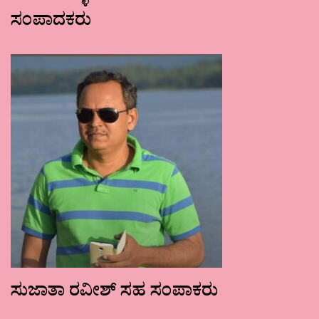
ಸಂಪಾದಕರು
ಸುಜಾತಾ ರವೀಶ್ ಸಹ ಸಂಪಾಕರು