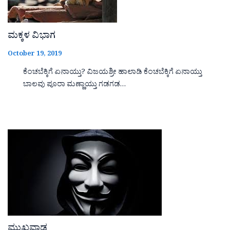
ಮಕ್ಕಳ ವಿಭಾಗ
October 19, 2019
ಕೆಂಚಬೆಕ್ಕಿಗೆ ಏನಾಯ್ತು? ವಿಜಯಶ್ರೀ ಹಾಲಾಡಿ ಕೆಂಚಬೆಕ್ಕಿಗೆ ಏನಾಯ್ತು
ಬಾಲವು ಪೂರಾ ಮಣ್ಣಾಯ್ತು ಗಡಗಡ…
ಮುಖವಾಡ