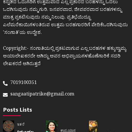
ಕನ್ನಡದ ಓದುಗರಿಗೆ ಉತ್ತಮವಾದ ಎಲ್ಲ ಪ್ರಕಾರದ ಬರಹಳನ್ನು ಓದಲು
ಒದಗಿಸುವುದು ನಮ್ಮ ಗುರಿ. ಜನಪರವಾದ, ಜೀವಪರವಾದ ಬರಹಗಳನ್ನು
ಮಾತ್ರ ಪ್ರಕಟಿಸುವುದು ನಮ್ಮ ನಿಲುವು. ಪ್ರತಿಭೆಯಿದ್ದೂ
ಎಲೆಮರೆಕಾಯಿಗಳಂತಿರುವ ಉತ್ತಮ ಬರಹಗಾರರಿಗೆ ವೇದಿಕೆಒದಗಿಸುವುದು
ʼಸಂಗಾತಿʼಯ ಉದ್ದೇಶ.
Copyright:- ಸಂಗಾತಿಯಲ್ಲಿ ಪ್ರಕಟವಾಗುವ ಎಲ್ಲ ಬರಹಗಳ ಹಕ್ಕುಸ್ವಾಮ್ಯ
ಆಯಾಲೇಖಕರದೇ ಆಗಿದ್ದು ಅವರ ಅಭಿಪ್ರಾಯಗಳಹೊಣೆಗಾರಿಕೆ ಸದರಿ
ಲೇಖಕರದೆ ಆಗಿರುತ್ತದೆ
7019100351
sangaatipatrike@gmail.com
Posts Lists
ಇತರೆ
ಕಾವ್ಯಯಾನ