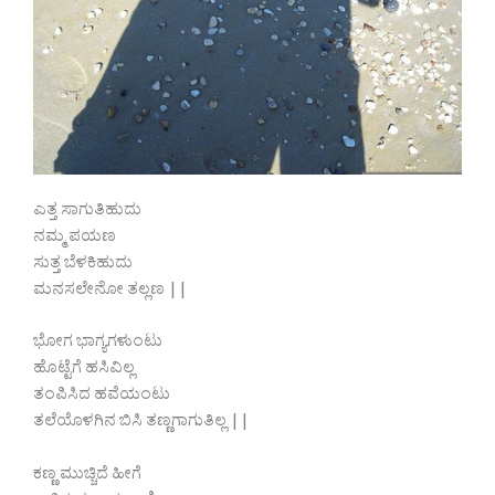
ಎತ್ತ ಸಾಗುತಿಹುದು
ನಮ್ಮ ಪಯಣ
ಸುತ್ತ ಬೆಳಕಿಹುದು
ಮನಸಲೇನೋ ತಲ್ಲಣ ||
ಭೋಗ ಭಾಗ್ಯಗಳುಂಟು
ಹೊಟ್ಟೆಗೆ ಹಸಿವಿಲ್ಲ
ತಂಪಿಸಿದ ಹವೆಯಂಟು
ತಲೆಯೊಳಗಿನ ಬಿಸಿ ತಣ್ಣಗಾಗುತಿಲ್ಲ ||
ಕಣ್ಣ ಮುಚ್ಚಿದೆ ಹೀಗೆ