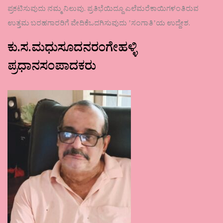
ಪ್ರಕಟಿಸುವುದು ನಮ್ಮ ನಿಲುವು. ಪ್ರತಿಭೆಯಿದ್ದೂ ಎಲೆಮರೆಕಾಯಿಗಳಂತಿರುವ
ಉತ್ತಮ ಬರಹಗಾರರಿಗೆ ವೇದಿಕೆಒದಗಿಸುವುದು ʼಸಂಗಾತಿʼಯ ಉದ್ದೇಶ.
ಕು.ಸ.ಮಧುಸೂದನರಂಗೇಹಳ್ಳಿ
ಪ್ರಧಾನಸಂಪಾದಕರು