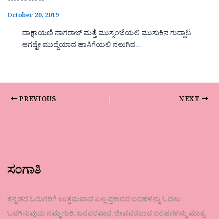
October 20, 2019
ದಾಕ್ಷಾಯಣಿ ನಾಗರಾಜ್ ಮತ್ತೆ ಮುಸ್ಸಂಜೆಯಲಿ ಮುಸುಕಿನ ಗುದ್ದಾಟ
ಆಗಷ್ಟೇ ಮುದ್ದೆಯಾದ ಹಾಸಿಗೆಯಲಿ ನಲುಗಿದ…
PREVIOUS
NEXT
ಸಂಗಾತಿ
ಕನ್ನಡದ ಓದುಗರಿಗೆ ಉತ್ತಮವಾದ ಎಲ್ಲ ಪ್ರಕಾರದ ಬರಹಳನ್ನು ಓದಲು
ಒದಗಿಸುವುದು ನಮ್ಮ ಗುರಿ. ಜನಪರವಾದ, ಜೀವಪರವಾದ ಬರಹಗಳನ್ನು ಮಾತ್ರ