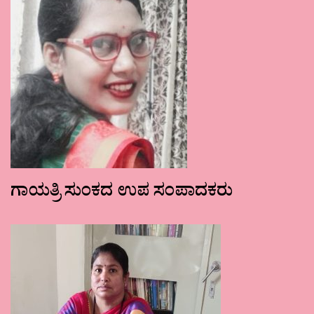
ಗಾಯತ್ರಿ ಸುಂಕದ ಉಪ ಸಂಪಾದಕರು