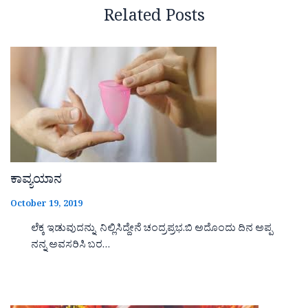
Related Posts
ಕಾವ್ಯಯಾನ
October 19, 2019
ಲೆಕ್ಕ ಇಡುವುದನ್ನು ನಿಲ್ಲಿಸಿದ್ದೇನೆ ಚಂದ್ರಪ್ರಭ.ಬಿ ಅದೊಂದು ದಿನ ಅಪ್ಪ
ನನ್ನ ಅವಸರಿಸಿ ಬರ…