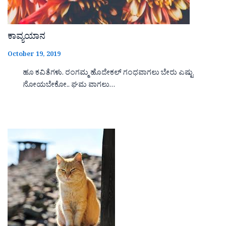
ಕಾವ್ಯಯಾನ
October 19, 2019
ಹೂ ಕವಿತೆಗಳು. ರಂಗಮ್ಮ ಹೊದೇಕಲ್ ಗಂಧವಾಗಲು ಬೇರು ಎಷ್ಟು
ನೋಯಬೇಕೋ.. ಘಮ ವಾಗಲು…