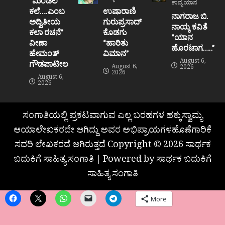
“ಮಂಡಲ
ಕಾವ್ಯಯಾನ
ಕಲೆ….ಎಂಬ
ಉಷಾರಾಣಿ
ನಾಗರಾಜ ಬಿ.
ಅದ್ವಿತೀಯ
ಗುರುಪ್ರಸಾದ್
ನಾಯ್ಕ ಕವಿತೆ
ಕಲಾ ರಚನೆ”‌
ಕೊಡಗು
“ಯಾನ
ವೀಣಾ
“ಹಾರಿತು
ಹೊರಟಾಗ…..”
ಹೇಮಂತ್‌
ವಿಮಾನ”
August 6,
ಗೌಡಪಾಟೀಲ
August 6,
2026
2026
August 6,
2026
ಸಂಗಾತಿಯಲ್ಲಿ ಪ್ರಕಟವಾಗುವ ಎಲ್ಲ ಬರಹಗಳ ಹಕ್ಕುಸ್ವಾಮ್ಯ
ಆಯಾಲೇಖಕರದೇ ಆಗಿದ್ದು ಅವರ ಅಭಿಪ್ರಾಯಗಳಹೊಣೆಗಾರಿಕೆ
ಸದರಿ ಲೇಖಕರದೆ ಆಗಿರುತ್ತದೆ Copyright © 2026 ಸಾರ್ಥಕ
ಬದುಕಿಗೆ ಸಾಹಿತ್ಯ ಸಂಗಾತಿ | Powered by ಸಾರ್ಥಕ ಬದುಕಿಗೆ
ಸಾಹಿತ್ಯ ಸಂಗಾತಿ
More