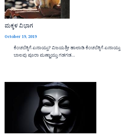
ಮಕ್ಕಳ ವಿಭಾಗ
October 19, 2019
ಕೆಂಚಬೆಕ್ಕಿಗೆ ಏನಾಯ್ತು? ವಿಜಯಶ್ರೀ ಹಾಲಾಡಿ ಕೆಂಚಬೆಕ್ಕಿಗೆ ಏನಾಯ್ತು
ಬಾಲವು ಪೂರಾ ಮಣ್ಣಾಯ್ತು ಗಡಗಡ…