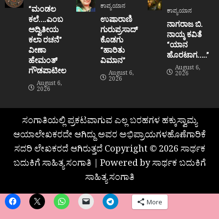
ಕಾವ್ಯಯಾನ
“ಮಂಡಲ
ಕಾವ್ಯಯಾನ
ಕಲೆ….ಎಂಬ
ಉಷಾರಾಣಿ
ನಾಗರಾಜ ಬಿ.
ಅದ್ವಿತೀಯ
ಗುರುಪ್ರಸಾದ್
ನಾಯ್ಕ ಕವಿತೆ
ಕಲಾ ರಚನೆ”‌
ಕೊಡಗು
“ಯಾನ
ವೀಣಾ
“ಹಾರಿತು
ಹೊರಟಾಗ…..”
ಹೇಮಂತ್‌
ವಿಮಾನ”
August 6,
ಗೌಡಪಾಟೀಲ
August 6,
2026
2026
August 6,
2026
ಸಂಗಾತಿಯಲ್ಲಿ ಪ್ರಕಟವಾಗುವ ಎಲ್ಲ ಬರಹಗಳ ಹಕ್ಕುಸ್ವಾಮ್ಯ
ಆಯಾಲೇಖಕರದೇ ಆಗಿದ್ದು ಅವರ ಅಭಿಪ್ರಾಯಗಳಹೊಣೆಗಾರಿಕೆ
ಸದರಿ ಲೇಖಕರದೆ ಆಗಿರುತ್ತದೆ Copyright © 2026 ಸಾರ್ಥಕ
ಬದುಕಿಗೆ ಸಾಹಿತ್ಯ ಸಂಗಾತಿ | Powered by ಸಾರ್ಥಕ ಬದುಕಿಗೆ
ಸಾಹಿತ್ಯ ಸಂಗಾತಿ
More