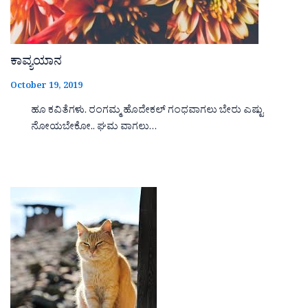
ಕಾವ್ಯಯಾನ
October 19, 2019
ಹೂ ಕವಿತೆಗಳು. ರಂಗಮ್ಮ ಹೊದೇಕಲ್ ಗಂಧವಾಗಲು ಬೇರು ಎಷ್ಟು
ನೋಯಬೇಕೋ.. ಘಮ ವಾಗಲು…