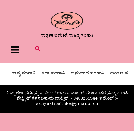
ಸಾರ್ಥಕ ಬದುಕಿಗೆ ಸಾಹಿತ್ಯ ಸಂಗಾತಿ
Menu
ಕಾವ್ಯ ಸಂಗಾತಿ
ಕಥಾ ಸಂಗಾತಿ
ಅನುವಾದ ಸಂಗಾತಿ
ಅಂಕಣ ಸಂಗಾ
ನಿಮ್ಮ ಲೇಖನಗಳನ್ನು ಇ-ಮೇಲ್ ಅಥವಾ ವಾಟ್ಸಪ್ ಮುಖಾಂತರ ನಮ್ಮ ಸಂಗತಿ
ವೆಬ್ಸೈಟ್ ಕಳಿಸಬಹುದು ವಾಟ್ಸಪ್‌ :- 9483261944, ಇಮೇಲ್ :-
sangaatipatrike@gmail.com