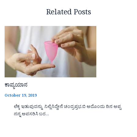
Related Posts
ಕಾವ್ಯಯಾನ
October 19, 2019
ಲೆಕ್ಕ ಇಡುವುದನ್ನು ನಿಲ್ಲಿಸಿದ್ದೇನೆ ಚಂದ್ರಪ್ರಭ.ಬಿ ಅದೊಂದು ದಿನ ಅಪ್ಪ
ನನ್ನ ಅವಸರಿಸಿ ಬರ…