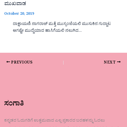
ಮುಖವಾಡ
October 20, 2019
ದಾಕ್ಷಾಯಣಿ ನಾಗರಾಜ್ ಮತ್ತೆ ಮುಸ್ಸಂಜೆಯಲಿ ಮುಸುಕಿನ ಗುದ್ದಾಟ
ಆಗಷ್ಟೇ ಮುದ್ದೆಯಾದ ಹಾಸಿಗೆಯಲಿ ನಲುಗಿದ…
PREVIOUS
NEXT
ಸಂಗಾತಿ
ಕನ್ನಡದ ಓದುಗರಿಗೆ ಉತ್ತಮವಾದ ಎಲ್ಲ ಪ್ರಕಾರದ ಬರಹಳನ್ನು ಓದಲು