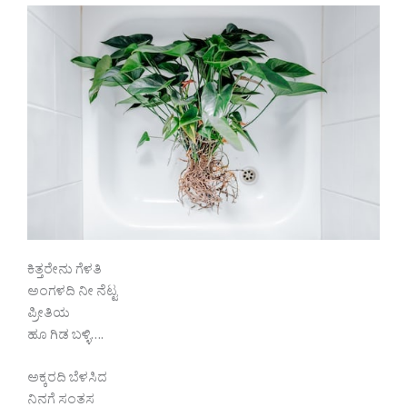
ಕಿತ್ತರೇನು ಗೆಳತಿ
ಅಂಗಳದಿ ನೀ ನೆಟ್ಟ
ಪ್ರೀತಿಯ
ಹೂ ಗಿಡ ಬಳ್ಳಿ….
ಅಕ್ಕರದಿ ಬೆಳಸಿದ
ನಿನಗೆ ಸಂತಸ