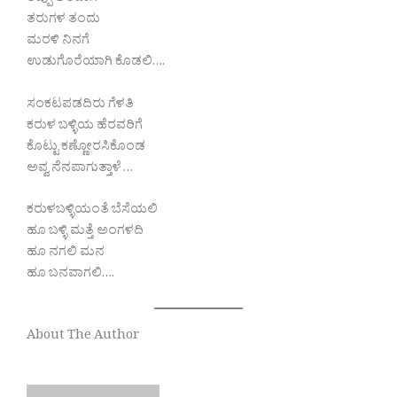
ತರುಗಳ ತಂದು
ಮರಳಿ ನಿನಗೆ
ಉಡುಗೊರೆಯಾಗಿ ಕೊಡಲಿ….
ಸಂಕಟಪಡದಿರು ಗೆಳತಿ
ಕರುಳ ಬಳ್ಳಿಯ ಹೆರವರಿಗೆ
ಕೊಟ್ಟು ಕಣ್ಣೋರಸಿಕೊಂಡ
ಅವ್ವ ನೆನಪಾಗುತ್ತಾಳೆ …
ಕರುಳಬಳ್ಳಿಯಂತೆ ಬೆಸೆಯಲಿ
ಹೂ ಬಳ್ಳಿ ಮತ್ತೆ ಅಂಗಳದಿ
ಹೂ ನಗಲಿ ಮನ
ಹೂ ಬನವಾಗಲಿ….
About The Author