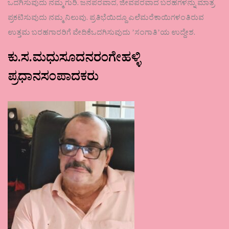
ಒದಗಿಸುವುದು ನಮ್ಮ ಗುರಿ. ಜನಪರವಾದ, ಜೀವಪರವಾದ ಬರಹಗಳನ್ನು ಮಾತ್ರ
ಪ್ರಕಟಿಸುವುದು ನಮ್ಮ ನಿಲುವು. ಪ್ರತಿಭೆಯಿದ್ದೂ ಎಲೆಮರೆಕಾಯಿಗಳಂತಿರುವ
ಉತ್ತಮ ಬರಹಗಾರರಿಗೆ ವೇದಿಕೆಒದಗಿಸುವುದು ʼಸಂಗಾತಿʼಯ ಉದ್ದೇಶ.
ಕು.ಸ.ಮಧುಸೂದನರಂಗೇಹಳ್ಳಿ
ಪ್ರಧಾನಸಂಪಾದಕರು