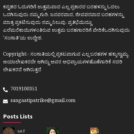
ಕನ್ನಡದ ಓದುಗರಿಗೆ ಉತ್ತಮವಾದ ಎಲ್ಲ ಪ್ರಕಾರದ ಬರಹಳನ್ನು ಓದಲು
ಒದಗಿಸುವುದು ನಮ್ಮ ಗುರಿ. ಜನಪರವಾದ, ಜೀವಪರವಾದ ಬರಹಗಳನ್ನು
ಮಾತ್ರ ಪ್ರಕಟಿಸುವುದು ನಮ್ಮ ನಿಲುವು. ಪ್ರತಿಭೆಯಿದ್ದೂ
ಎಲೆಮರೆಕಾಯಿಗಳಂತಿರುವ ಉತ್ತಮ ಬರಹಗಾರರಿಗೆ ವೇದಿಕೆಒದಗಿಸುವುದು
ʼಸಂಗಾತಿʼಯ ಉದ್ದೇಶ.
Copyright:- ಸಂಗಾತಿಯಲ್ಲಿ ಪ್ರಕಟವಾಗುವ ಎಲ್ಲ ಬರಹಗಳ ಹಕ್ಕುಸ್ವಾಮ್ಯ
ಆಯಾಲೇಖಕರದೇ ಆಗಿದ್ದು ಅವರ ಅಭಿಪ್ರಾಯಗಳಹೊಣೆಗಾರಿಕೆ ಸದರಿ
ಲೇಖಕರದೆ ಆಗಿರುತ್ತದೆ
7019100351
sangaatipatrike@gmail.com
Posts Lists
ಇತರೆ