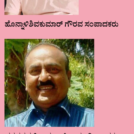
ಹೊನ್ನಾಳಿಶಿವಕುಮಾರ್ ಗೌರವ ಸಂಪಾದಕರು