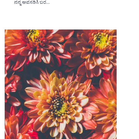
ನನ್ನ ಅವಸರಿಸಿ ಬರ…