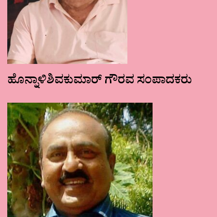
ಹೊನ್ನಾಳಿಶಿವಕುಮಾರ್ ಗೌರವ ಸಂಪಾದಕರು