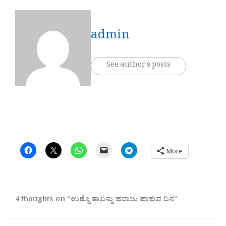
admin
See author's posts
More
4 thoughts on “ಉಣ್ಣೊ ತಾಟನ್ನು ಹರಾಜು ಹಾಕುವ ದಿನ”