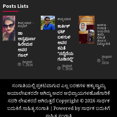
Posts Lists
ಕಾವ್ಯಯಾನ
ಕಾವ್ಯಯಾನ
ಅಂಕಣ
ಕಾರ್ತಿಕ್
ಗಝಲ್
ಸಂಗಾತಿ
ಭಟ್
ಜಯದೇವಿ
ಡಾ
ತಾಯಿ
ಬಳಗುಳಿ
ಲಿಗಾಡೆ
ಅನ್ನಪೂರ್ಣ
ಜೀವನ
ಅವರ
ಹಿರೇಮಠ
ನಿಮ್ಮೊಂದಿಗೆ
ಕವಿತೆ
ಅವರ
“ನನ್ನೆದೆಯ
ಗಜಲ್
August
ಗೂಡಿನಲ್ಲಿ”
7,
August
2026
7, 2026
August
7, 2026
ಸಂಗಾತಿಯಲ್ಲಿ ಪ್ರಕಟವಾಗುವ ಎಲ್ಲ ಬರಹಗಳ ಹಕ್ಕುಸ್ವಾಮ್ಯ
ಆಯಾಲೇಖಕರದೇ ಆಗಿದ್ದು ಅವರ ಅಭಿಪ್ರಾಯಗಳಹೊಣೆಗಾರಿಕೆ
ಸದರಿ ಲೇಖಕರದೆ ಆಗಿರುತ್ತದೆ Copyright © 2026 ಸಾರ್ಥಕ
ಬದುಕಿಗೆ ಸಾಹಿತ್ಯ ಸಂಗಾತಿ | Powered by ಸಾರ್ಥಕ ಬದುಕಿಗೆ