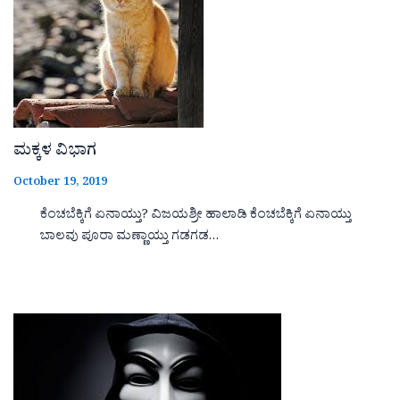
ಮಕ್ಕಳ ವಿಭಾಗ
October 19, 2019
ಕೆಂಚಬೆಕ್ಕಿಗೆ ಏನಾಯ್ತು? ವಿಜಯಶ್ರೀ ಹಾಲಾಡಿ ಕೆಂಚಬೆಕ್ಕಿಗೆ ಏನಾಯ್ತು
ಬಾಲವು ಪೂರಾ ಮಣ್ಣಾಯ್ತು ಗಡಗಡ…