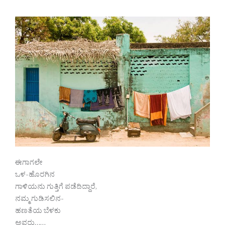
ಈಗಾಗಲೇ
ಒಳ-ಹೊರಗಿನ
ಗಾಳಿಯನು ಗುತ್ತಿಗೆ ಪಡೆದಿದ್ದಾರೆ,
ನಮ್ಮ ಗುಡಿಸಲಿನ-
ಹಣತೆಯ ಬೆಳಕು
ಅವರು……