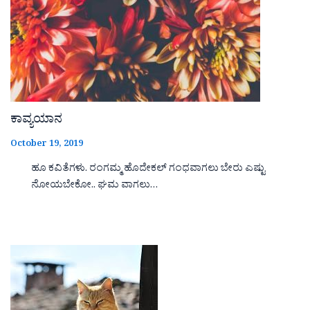
ಕಾವ್ಯಯಾನ
October 19, 2019
ಹೂ ಕವಿತೆಗಳು. ರಂಗಮ್ಮ ಹೊದೇಕಲ್ ಗಂಧವಾಗಲು ಬೇರು ಎಷ್ಟು
ನೋಯಬೇಕೋ.. ಘಮ ವಾಗಲು…