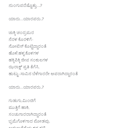
ನುಂಗುವದೆಷ್ಟೊತ್ತು….?
ಯಾರು…ಯಾರವರು..?
ಚುಕ್ಕಿ ಚಂದ್ರಮರ
ನೆರಳ ಕೊರಳಿಗೆ-
ನೋಟಿಸ್ ಕೊಟ್ಟಿದ್ದಾರಂತೆ
ಹೊಳೆ,ಹಳ್ಳ,ಕೊಳಗಳ
ಹಕ್ಕಿಪಿಕ್ಕಿ ಜೀವ ಸಂಕುಲಗಳ
ಝರಾಕ್ಷ್ ಪ್ರತಿ ತೆಗೆಸಿ,
ಹುಟ್ಟು-ಸಾವಿನ ಬೆಳೆಗಾರರೇ ಅವರಾಗಿದ್ದಾರಂತೆ
ಯಾರು…ಯಾರವರು..?
ಗುಡುಗು,ಮಿಂಚಿಗೆ
ಮುತ್ತಿಗೆ ಹಾಕಿ,
ಸಂಚುಗಾರರಾಗಿದ್ದಾರಂತೆ
ಭ್ರಮೆಗೊಳಗಾದ ಮೋಡವು,