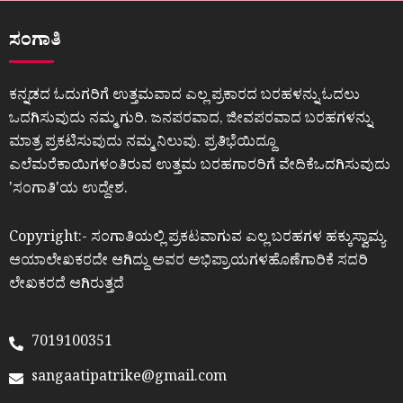
ಸಂಗಾತಿ
ಕನ್ನಡದ ಓದುಗರಿಗೆ ಉತ್ತಮವಾದ ಎಲ್ಲ ಪ್ರಕಾರದ ಬರಹಳನ್ನು ಓದಲು
ಒದಗಿಸುವುದು ನಮ್ಮ ಗುರಿ. ಜನಪರವಾದ, ಜೀವಪರವಾದ ಬರಹಗಳನ್ನು
ಮಾತ್ರ ಪ್ರಕಟಿಸುವುದು ನಮ್ಮ ನಿಲುವು. ಪ್ರತಿಭೆಯಿದ್ದೂ
ಎಲೆಮರೆಕಾಯಿಗಳಂತಿರುವ ಉತ್ತಮ ಬರಹಗಾರರಿಗೆ ವೇದಿಕೆಒದಗಿಸುವುದು
ʼಸಂಗಾತಿʼಯ ಉದ್ದೇಶ.
Copyright:- ಸಂಗಾತಿಯಲ್ಲಿ ಪ್ರಕಟವಾಗುವ ಎಲ್ಲ ಬರಹಗಳ ಹಕ್ಕುಸ್ವಾಮ್ಯ
ಆಯಾಲೇಖಕರದೇ ಆಗಿದ್ದು ಅವರ ಅಭಿಪ್ರಾಯಗಳಹೊಣೆಗಾರಿಕೆ ಸದರಿ
ಲೇಖಕರದೆ ಆಗಿರುತ್ತದೆ
7019100351
sangaatipatrike@gmail.com