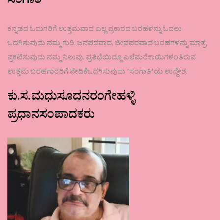
ಸಂಗಾತಿ
ಕನ್ನಡದ ಓದುಗರಿಗೆ ಉತ್ತಮವಾದ ಎಲ್ಲ ಪ್ರಕಾರದ ಬರಹಳನ್ನು ಓದಲು
ಒದಗಿಸುವುದು ನಮ್ಮ ಗುರಿ. ಜನಪರವಾದ, ಜೀವಪರವಾದ ಬರಹಗಳನ್ನು ಮಾತ್ರ
ಪ್ರಕಟಿಸುವುದು ನಮ್ಮ ನಿಲುವು. ಪ್ರತಿಭೆಯಿದ್ದೂ ಎಲೆಮರೆಕಾಯಿಗಳಂತಿರುವ
ಉತ್ತಮ ಬರಹಗಾರರಿಗೆ ವೇದಿಕೆಒದಗಿಸುವುದು ʼಸಂಗಾತಿʼಯ ಉದ್ದೇಶ.
ಕು.ಸ.ಮಧುಸೂದನರಂಗೇಹಳ್ಳಿ
ಪ್ರಧಾನಸಂಪಾದಕರು