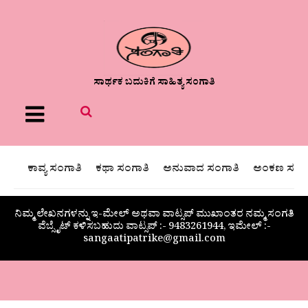
ಸಾರ್ಥಕ ಬದುಕಿಗೆ ಸಾಹಿತ್ಯ ಸಂಗಾತಿ
Menu
ಕಾವ್ಯ ಸಂಗಾತಿ
ಕಥಾ ಸಂಗಾತಿ
ಅನುವಾದ ಸಂಗಾತಿ
ಅಂಕಣ ಸಂಗಾ
ನಿಮ್ಮ ಲೇಖನಗಳನ್ನು ಇ-ಮೇಲ್ ಅಥವಾ ವಾಟ್ಸಪ್ ಮುಖಾಂತರ ನಮ್ಮ ಸಂಗತಿ
ವೆಬ್ಸೈಟ್ ಕಳಿಸಬಹುದು ವಾಟ್ಸಪ್‌ :- 9483261944, ಇಮೇಲ್ :-
sangaatipatrike@gmail.com