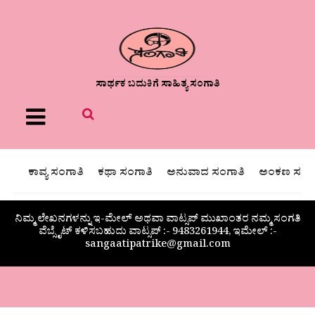
ಸಾರ್ಥಕ ಬದುಕಿಗೆ ಸಾಹಿತ್ಯ ಸಂಗಾತಿ
Menu
ಕಾವ್ಯ ಸಂಗಾತಿ
ಕಥಾ ಸಂಗಾತಿ
ಅನುವಾದ ಸಂಗಾತಿ
ಅಂಕಣ ಸಂಗಾ
ನಿಮ್ಮ ಲೇಖನಗಳನ್ನು ಇ-ಮೇಲ್ ಅಥವಾ ವಾಟ್ಸಪ್ ಮುಖಾಂತರ ನಮ್ಮ ಸಂಗತಿ
ವೆಬ್ಸೈಟ್ ಕಳಿಸಬಹುದು ವಾಟ್ಸಪ್‌ :- 9483261944, ಇಮೇಲ್ :-
sangaatipatrike@gmail.com