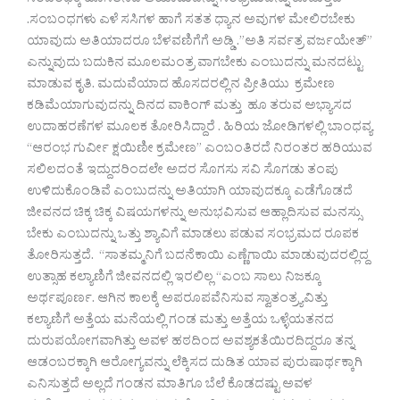
ಸಂಬಂಧಕ್ಕೆ ಹೊಸತನದ ಆಯಾಮವನ್ನು ಸಂಭ್ರಮವನ್ನು ಕೊಡುತ್ತದೆ
.ಸಂಬಂಧಗಳು ಎಳೆ ಸಸಿಗಳ ಹಾಗೆ ಸತತ ಧ್ಯಾನ ಅವುಗಳ ಮೇಲಿರಬೇಕು
ಯಾವುದು ಅತಿಯಾದರೂ ಬೆಳವಣಿಗೆಗೆ ಅಡ್ಡಿ .”ಅತಿ ಸರ್ವತ್ರ ವರ್ಜಯೇತ್”
ಎನ್ನುವುದು ಬದುಕಿನ ಮೂಲಮಂತ್ರ ವಾಗಬೇಕು ಎಂಬುದನ್ನು ಮನದಟ್ಟು
ಮಾಡುವ ಕೃತಿ. ಮದುವೆಯಾದ ಹೊಸದರಲ್ಲಿನ ಪ್ರೀತಿಯು ಕ್ರಮೇಣ
ಕಡಿಮೆಯಾಗುವುದನ್ನು ದಿನದ ವಾಕಿಂಗ್ ಮತ್ತು ಹೂ ತರುವ ಅಭ್ಯಾಸದ
ಉದಾಹರಣೆಗಳ ಮೂಲಕ ತೋರಿಸಿದ್ದಾರೆ . ಹಿರಿಯ ಜೋಡಿಗಳಲ್ಲಿ ಬಾಂಧವ್ಯ
“ಆರಂಭ ಗುರ್ವೀ ಕ್ಷಯಿಣೀ ಕ್ರಮೇಣ” ಎಂಬಂತಿರದೆ ನಿರಂತರ ಹರಿಯುವ
ಸಲಿಲದಂತೆ ಇದ್ದುದರಿಂದಲೇ ಅದರ ಸೊಗಸು ಸವಿ ಸೊಗಡು ತಂಪು
ಉಳಿದುಕೊಂಡಿವೆ ಎಂಬುದನ್ನು ಅತಿಯಾಗಿ ಯಾವುದಕ್ಕೂ ಎಡೆಗೊಡದೆ
ಜೀವನದ ಚಿಕ್ಕ ಚಿಕ್ಕ ವಿಷಯಗಳನ್ನು ಅನುಭವಿಸುವ ಆಹ್ಲಾದಿಸುವ ಮನಸ್ಸು
ಬೇಕು ಎಂಬುದನ್ನು ಒತ್ತು ಶ್ಯಾವಿಗೆ ಮಾಡಲು ಪಡುವ ಸಂಭ್ರಮದ ರೂಪಕ
ತೋರಿಸುತ್ತದೆ. “ಸಾತಮ್ಮನಿಗೆ ಬದನೆಕಾಯಿ ಎಣ್ಣೆಗಾಯಿ ಮಾಡುವುದರಲ್ಲಿದ್ದ
ಉತ್ಸಾಹ ಕಲ್ಯಾಣಿಗೆ ಜೀವನದಲ್ಲಿ ಇರಲಿಲ್ಲ “ಎಂಬ ಸಾಲು ನಿಜಕ್ಕೂ
ಅರ್ಥಪೂರ್ಣ. ಆಗಿನ ಕಾಲಕ್ಕೆ ಅಪರೂಪವೆನಿಸುವ ಸ್ವಾತಂತ್ರ್ಯವಿತ್ತು
ಕಲ್ಯಾಣಿಗೆ ಅತ್ತೆಯ ಮನೆಯಲ್ಲಿ ಗಂಡ ಮತ್ತು ಅತ್ತೆಯ ಒಳ್ಳೆಯತನದ
ದುರುಪಯೋಗವಾಗಿತ್ತು ಅವಳ ಹಠದಿಂದ ಅವಶ್ಯಕತೆಯಿರದಿದ್ದರೂ ತನ್ನ
ಆಡಂಬರಕ್ಕಾಗಿ ಆರೋಗ್ಯವನ್ನು ಲೆಕ್ಕಿಸದ ದುಡಿತ ಯಾವ ಪುರುಷಾರ್ಥಕ್ಕಾಗಿ
ಎನಿಸುತ್ತದೆ ಅಲ್ಲದೆ ಗಂಡನ ಮಾತಿಗೂ ಬೆಲೆ ಕೊಡದಷ್ಟು ಅವಳ