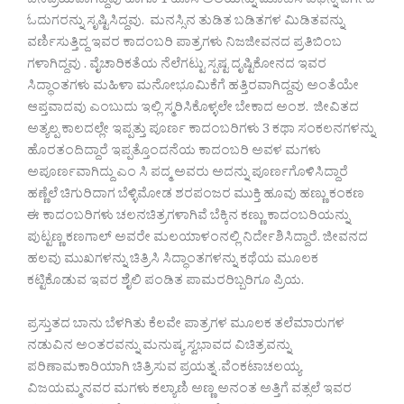
ಜನಪ್ರಿಯವಾಗಿದ್ದವು ಹಾಗೂ 1 ಹೊಸ ಅಲೆಯನ್ನು ಮೂಡಿಸಿ ವಿಭಿನ್ನ ವರ್ಗದ
ಓದುಗರನ್ನು ಸೃಷ್ಟಿಸಿದ್ದವು. ಮನಸ್ಸಿನ ತುಡಿತ ಬಡಿತಗಳ ಮಿಡಿತವನ್ನು
ವರ್ಣಿಸುತ್ತಿದ್ದ ಇವರ ಕಾದಂಬರಿ ಪಾತ್ರಗಳು ನಿಜಜೀವನದ ಪ್ರತಿಬಿಂಬ
ಗಳಾಗಿದ್ದವು . ವೈಚಾರಿಕತೆಯ ನೆಲೆಗಟ್ಟು ಸ್ಪಷ್ಟ ದೃಷ್ಟಿಕೋನದ ಇವರ
ಸಿದ್ಧಾಂತಗಳು ಮಹಿಳಾ ಮನೋಭೂಮಿಕೆಗೆ ಹತ್ತಿರವಾಗಿದ್ದವು ಅಂತೆಯೇ
ಆಪ್ತವಾದವು ಎಂಬುದು ಇಲ್ಲಿ ಸ್ಮರಿಸಿಕೊಳ್ಳಲೇ ಬೇಕಾದ ಅಂಶ. ಜೀವಿತದ
ಅತ್ಯಲ್ಪ ಕಾಲದಲ್ಲೇ ಇಪ್ಪತ್ತು ಪೂರ್ಣ ಕಾದಂಬರಿಗಳು 3 ಕಥಾ ಸಂಕಲನಗಳನ್ನು
ಹೊರತಂದಿದ್ದಾರೆ ಇಪ್ಪತ್ತೊಂದನೆಯ ಕಾದಂಬರಿ ಅವಳ ಮಗಳು
ಅಪೂರ್ಣವಾಗಿದ್ದು ಎಂ ಸಿ ಪದ್ಮ ಅವರು ಅದನ್ನು ಪೂರ್ಣಗೊಳಿಸಿದ್ದಾರೆ
ಹಣ್ಣೆಲೆ ಚಿಗುರಿದಾಗ ಬೆಳ್ಳಿಮೋಡ ಶರಪಂಜರ ಮುಕ್ತಿ ಹೂವು ಹಣ್ಣು ಕಂಕಣ
ಈ ಕಾದಂಬರಿಗಳು ಚಲನಚಿತ್ರಗಳಾಗಿವೆ ಬೆಕ್ಕಿನ ಕಣ್ಣು ಕಾದಂಬರಿಯನ್ನು
ಪುಟ್ಟಣ್ಣ ಕಣಗಾಲ್ ಅವರೇ ಮಲಯಾಳಂನಲ್ಲಿ ನಿರ್ದೇಶಿಸಿದ್ದಾರೆ. ಜೀವನದ
ಹಲವು ಮುಖಗಳನ್ನು ಚಿತ್ರಿಸಿ ಸಿದ್ಧಾಂತಗಳನ್ನು ಕಥೆಯ ಮೂಲಕ
ಕಟ್ಟಿಕೊಡುವ ಇವರ ಶೈಲಿ ಪಂಡಿತ ಪಾಮರರಿಬ್ಬರಿಗೂ ಪ್ರಿಯ.
ಪ್ರಸ್ತುತದ ಬಾನು ಬೆಳಗಿತು ಕೆಲವೇ ಪಾತ್ರಗಳ ಮೂಲಕ ತಲೆಮಾರುಗಳ
ನಡುವಿನ ಅಂತರವನ್ನು ಮನುಷ್ಯ ಸ್ವಭಾವದ ವಿಚಿತ್ರವನ್ನು
ಪರಿಣಾಮಕಾರಿಯಾಗಿ ಚಿತ್ರಿಸುವ ಪ್ರಯತ್ನ .ವೆಂಕಟಾಚಲಯ್ಯ
ವಿಜಯಮ್ಮನವರ ಮಗಳು ಕಲ್ಯಾಣಿ ಅಣ್ಣ ಅನಂತ ಅತ್ತಿಗೆ ವತ್ಸಲೆ ಇವರ