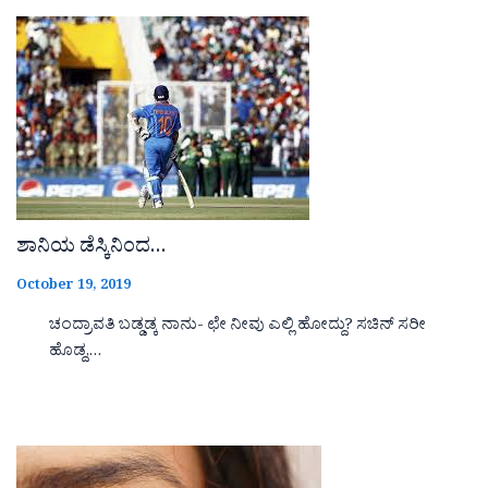
ಶಾನಿಯ ಡೆಸ್ಕಿನಿಂದ…
October 19, 2019
ಚಂದ್ರಾವತಿ ಬಡ್ಡಡ್ಕ ನಾನು- ಛೇ ನೀವು ಎಲ್ಲಿ ಹೋದ್ದು? ಸಚಿನ್ ಸರೀ
ಹೊಡ್ದ,…