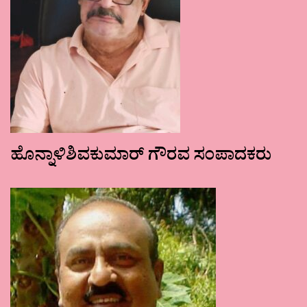
ಹೊನ್ನಾಳಿಶಿವಕುಮಾರ್ ಗೌರವ ಸಂಪಾದಕರು