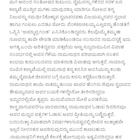
ಮಗ ಆನಂದ ಸಂತೋಷದ ಕುಟುಂಬ. ವೈಮನಸ್ಸು ಗಳಿರದ ಸರಳ ಜನ.
ಕಲ್ಯಾಣಿ ಮುದ್ದಿನ ಮಗಳು ಯಾವುದಕ್ಕೂ ಯಾರಿಗೂ ಸೋಲದ ತನ್ನ
ನಿಲುವನ್ನು ಸಮರ್ಥಿಸಿಕೊಳ್ಳುವ ಸ್ವಭಾವದವಳು ವಿಜಯಮ್ಮನವರ ಸ್ವಭಾವ
ಹಾಗೂ ಗಂಟಲು ಎರಡೂ ಜೋರು. ವೆಂಕಟಾಚಲಯ್ಯ ಎಲ್ಲವನ್ನು ಹೆಂಡತಿಗೆ
ಒಪ್ಪಿಸಿ “ಅಮ್ಮಾವ್ರ ಗಂಡ” ಎನಿಸಿಕೊಂಡಿದ್ದವರು. ಕೆಲವೊಮ್ಮೆ ತಮ್ಮ ಈ
ಗುಣವನ್ನು ತಾವೇ ಲೇವಡಿ ಮಾಡಿಕೊಂಡರೂ ಸಂಸಾರದ ಸಾಮರಸ್ಯಕ್ಕೆ ಇದು
ಅಗತ್ಯ ಎಂದು ಅರಿತಿದ್ದವರು .ವತ್ಸಲೆಯ ಅಣ್ಣ ಸುಬ್ಬರಾಮುವಿನ ವಿವಾಹ
ಸಂದರ್ಭದಲ್ಲಿ ಅವನ ಗೆಳೆಯ ರಾಮನಾಥನ ಪರಿಚಯವಾಗಿ ನಂತರ
ಉಭಯ ಕುಟುಂಬದವರು ಮಾತನಾಡಿ ವಿವಾಹವು ಆಗುತ್ತದೆ .ಸಾಮಾನ್ಯ
ರೂಪಿನ ಕಲ್ಯಾಣಿಯಲ್ಲಿ ರಾಮನಾಥ ತನ್ನ ಕನಸಿನ ಅರಸಿಯನ್ನು ಕಂಡು
ತಮ್ಮ ವೈವಾಹಿಕ ಜೀವನದ ಬಗ್ಗೆ ನೂರು ಕನಸು ಕಟ್ಟಿಕೊಂಡಿರುತ್ತಾನೆ.
ರಾಮನಾಥನ ತಾಯಿ ಸಾತಮ್ಮ ತುಂಬಾ ಪಾಪದ ಹೆಂಗಸು ಜಿಪುಣ ಸ್ವಭಾವದ
ಶೇಷಯ್ಯನವರ ಅವರ ಬಯಕೆ ಗಳನ್ನೇನೋ ತೀರಿಸದಿದ್ದರೂ
ಇದ್ದುದರಲ್ಲಿಯೇ ತೃಪ್ತರು .ಮದುವೆಯಾದ ಮೇಲೆ ಎರಡನೆಯ
ಶಾಸ್ತ್ರವಾಗುವವರೆಗೂ ವಾರವಾರಕ್ಕೂ ರಾಮನಾಥನ ಓಡಾಟ ದಿನದಿನವೂ
ಅವರ ಮಧ್ಯದ ಪತ್ರಗಳ ಓಡಾಟ ಅವರ ಪ್ರೀತಿಯನ್ನು ಬಣ್ಣಿಸುತ್ತದೆ.
ಬರಬರುತ್ತಾ ವಿವಾಹವಾಗಿ 2ವರ್ಷಗಳಾಗುವಷ್ಟರಲ್ಲಿ ಜೀವನ ಉತ್ಸಾಹವೇ
ಇಲ್ಲದೆ ನೀರಸತನ ಆವರಿಸುವುದನ್ನು ಮುಂದೆ ಕಾಣಬಹುದು
.ರಾಮನಾಥನಿಗೆ ಕಲ್ಯಾಣಿ ಕೆಲಸಕ್ಕೆ ಹೋಗುವುದು ಇಷ್ಟವಿರದಿದ್ದರೂ ಹಠ