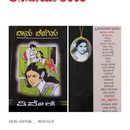
ಅನಸೂಯಾ ಶಂಕರ್
ಬಾನು ಬೆಳಗಿತು _
ಕಾದಂಬರಿ