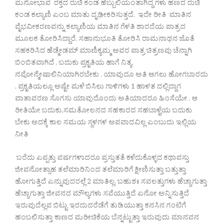
ಮನೋಭಾವ ರಕ್ತದ ರುಚಿ ಕಂಡ ಹೆಬ್ಬುಲಿಯಂತಾಗಿದ್ದ ಗಳು ಹಣದ ರುಚಿ
ಕಂಡ ಕಲ್ಯಾಣಿ ಎಂಬ ಮಾತು ದೃಢೀಕರಿಸುತ್ತದೆ. ಇದೇ ರೀತಿ ಮಾತಿನ
ವೈಭವೀಕರಣವನ್ನು ಕಲ್ಯಾಣಿಯ ಮಾತಿನ ಗೆಳತಿ ಶಾರದೆಯ ಪಾತ್ರದ
ಮೂಲಕ ತೋರಿಸಿದ್ದಾರೆ. ಸಹಾನುಭೂತಿ ತೋರಿಸಿ ರಾಮನಾಥನ ಜೊತೆ
ಸಹಕರಿಸಿದ ಹೆಡ್ಮೇಡಮ್ ಮಾಣಿಕ್ಯಮ್ಮ ಅವರ ಪಾತ್ರ ಚಿತ್ರಣವು ಚೆನ್ನಾಗಿ
ಬಿಂಬಿತವಾಗಿದೆ . ಬದುಕು ಪ್ರಕೃತಿಯ ಹಾಗೆ ನಿತ್ಯ
ನವೋನ್ಮೇಷಾಲಿನಿಯಾಗಿರಬೇಕು . ಯಾವುದೂ ಅತಿ ಆಗಲು ಹೋಗಬಾರದು
. ಪ್ರಕೃತಿಯಲ್ಲೂ ಅಷ್ಟೇ ಮಳೆ ಬಿಸಿಲು ಗಾಳಿಗಳು 1 ಹಾಳತ ದಲ್ಲಿದ್ದಾಗ
ವಾತಾವರಣ ಸೊಗಸು ಯಾವುದೊಂದು ಅತಿಯಾದರೂ ಹಿಂಸೆಯೇ . ಆ
ರೀತಿಯೇ ಬದುಕು.ಸಮತೋಲನದ ಸಹಕಾರದ ಸಹಬಾಳ್ವೆಯ ಬದುಕು
ಬೇಕು ಅದಕ್ಕೆ ಕಾಲ ಸಮಯ ಸ್ಥಳಗಳ ಅಪವಾದವಿಲ್ಲ ಎಂಬುದು ಇಲ್ಲಿಯ
ನೀತಿ
ಬರೆದು ಎಪ್ಪತ್ತು ವರ್ಷಗಳಾದರೂ ಪ್ರಸ್ತುತತೆ ಕಳೆದುಕೊಳ್ಳದ ಕಥಾವಸ್ತು
ಜೀವನೋತ್ಸಾಹ ತಲೆಮಾರಿನಿಂದ ತಲೆಮಾರಿಗೆ ಕ್ಷೀಣಿಸುತ್ತಾ ಬತ್ತುತ್ತಾ
ಹೋಗುತ್ತಿದೆ ಎನ್ನುವುದರಲ್ಲೆ 2 ಮಾತಿಲ್ಲ. ಬಹುಶಃ ಸವಲತ್ತುಗಳು ಹೆಚ್ಚಾಗುತ್ತಾ
ಹೆಚ್ಚಾಗುತ್ತಾ ಜೀವನದ ಮೌಲ್ಯಗಳು ಸವೆಯುತ್ತಿದೆ ಏನೋ ಅನ್ನಿಸುತ್ತಿದೆ
ಇರುವುದೆಲ್ಲವ ಬಿಟ್ಟು ಇರದುದರೆಡೆಗೆ ತುಡಿಯುತ್ತಾ ಕನಸಿನ ಗಂಟಿಗೆ
ಹಂಬಲಿಸುತ್ತಾ ಕಾಣದ ಮರೀಚಿಕೆಯ ಬೆನ್ನಟ್ಟುತ್ತಾ ಇರುವುದು ಮಾನವನ