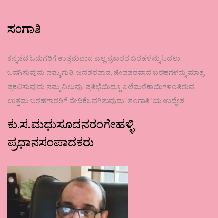
ಸಂಗಾತಿ
ಕನ್ನಡದ ಓದುಗರಿಗೆ ಉತ್ತಮವಾದ ಎಲ್ಲ ಪ್ರಕಾರದ ಬರಹಳನ್ನು ಓದಲು
ಒದಗಿಸುವುದು ನಮ್ಮ ಗುರಿ. ಜನಪರವಾದ, ಜೀವಪರವಾದ ಬರಹಗಳನ್ನು ಮಾತ್ರ
ಪ್ರಕಟಿಸುವುದು ನಮ್ಮ ನಿಲುವು. ಪ್ರತಿಭೆಯಿದ್ದೂ ಎಲೆಮರೆಕಾಯಿಗಳಂತಿರುವ
ಉತ್ತಮ ಬರಹಗಾರರಿಗೆ ವೇದಿಕೆಒದಗಿಸುವುದು ʼಸಂಗಾತಿʼಯ ಉದ್ದೇಶ.
ಕು.ಸ.ಮಧುಸೂದನರಂಗೇಹಳ್ಳಿ
ಪ್ರಧಾನಸಂಪಾದಕರು