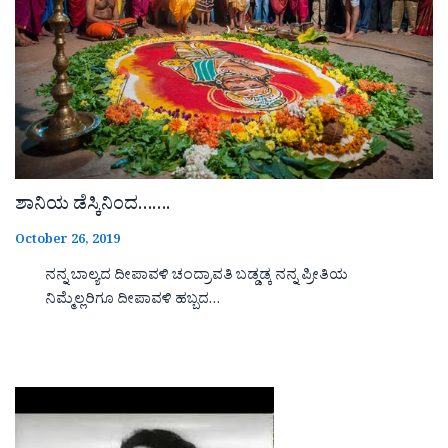
ಶಾನಿಯ ಡೆಸ್ಕಿನಿಂದ…….
October 26, 2019
ನನ್ನ ಬಾಲ್ಯದ ದೀಪಾವಳಿ ಚಂದ್ರಾವತಿ ಬಡ್ಡಡ್ಕ ನನ್ನ ಪ್ರೀತಿಯ
ನಿಮ್ಮೆಲ್ಲರಿಗೂ ದೀಪಾವಳಿ ಹಬ್ಬದ…