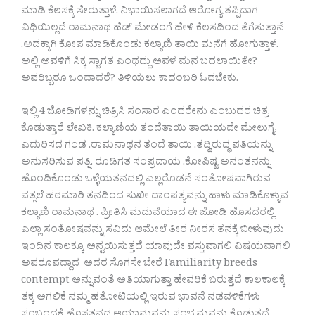
ಮಾಡಿ ಕೆಲಸಕ್ಕೆ ಸೇರುತ್ತಾಳೆ. ನಿಭಾಯಿಸಲಾಗದೆ ಆರೋಗ್ಯ ತಪ್ಪಿದಾಗ
ವಿಧಿಯಿಲ್ಲದೆ ರಾಮನಾಥ ಹೆಡ್ ಮೇಡಂಗೆ ಹೇಳಿ ಕೆಲಸದಿಂದ ತೆಗೆಸುತ್ತಾನೆ
.ಅದಕ್ಕಾಗಿ ಕೋಪ ಮಾಡಿಕೊಂಡು ಕಲ್ಯಾಣಿ ತಾಯಿ ಮನೆಗೆ ಹೋಗುತ್ತಾಳೆ.
ಅಲ್ಲಿ ಅವಳಿಗೆ ಸಿಕ್ಕ ಸ್ವಾಗತ ಎಂಥದ್ದು ಅವಳ ಮನ ಬದಲಾಯಿತೇ?
ಅವರಿಬ್ಬರೂ ಒಂದಾದರೆ? ತಿಳಿಯಲು ಕಾದಂಬರಿ ಓದಬೇಕು.
ಇಲ್ಲಿ 4 ಜೋಡಿಗಳನ್ನು ಚಿತ್ರಿಸಿ ಸಂಸಾರ ಎಂದರೇನು ಎಂಬುದರ ಚಿತ್ರ
ಕೊಡುತ್ತಾರೆ ಲೇಖಕಿ. ಕಲ್ಯಾಣಿಯ ತಂದೆತಾಯಿ ತಾಯಿಯದೇ ಮೇಲುಗೈ
ಎದುರಿಸದ ಗಂಡ .ರಾಮನಾಥನ ತಂದೆ ತಾಯಿ .ತದ್ವಿರುದ್ಧ ಪತಿಯನ್ನು
ಅನುಸರಿಸುವ ಪತ್ನಿ. ರೂಡಿಗತ ಸಂಪ್ರದಾಯ .ಕೋಪಿಷ್ಟ ಅನಂತನನ್ನು
ಹೊಂದಿಕೊಂಡು ಒಳ್ಳೆಯತನದಲ್ಲಿ ಎಲ್ಲರೊಡನೆ ಸಂತೋಷವಾಗಿರುವ
ವತ್ಸಲೆ ಹಠಮಾರಿ ತನದಿಂದ ಸುಖೀ ದಾಂಪತ್ಯವನ್ನು ಹಾಳು ಮಾಡಿಕೊಳ್ಳುವ
ಕಲ್ಯಾಣಿ ರಾಮನಾಥ . ಪ್ರೀತಿಸಿ ಮದುವೆಯಾದ ಈ ಜೋಡಿ ಹೊಸದರಲ್ಲಿ
ಎಲ್ಲಾ ಸಂತೋಷವನ್ನು ಸವಿದು ಆಮೇಲೆ ತೀರ ನೀರಸ ತನಕ್ಕೆ ಬೀಳುವುದು
ಇಂದಿನ ಕಾಲಕ್ಕೂ ಅನ್ವಯಿಸುತ್ತದೆ ಯಾವುದೇ ವಸ್ತುವಾಗಲಿ ವಿಷಯವಾಗಲಿ
ಅಪರೂಪದ್ದಾದ ಅದರ ಸೊಗಸೇ ಬೇರೆ Familiarity breeds
contempt ಅನ್ನುವಂತೆ ಅತಿಯಾಗುತ್ತಾ ಹೇವರಿಕೆ ಬರುತ್ತದೆ ಕಾಲಕಾಲಕ್ಕೆ
ತಕ್ಕ ಅಗಲಿಕೆ ನಮ್ಮ ಹತೋಟಿಯಲ್ಲಿ ಇರುವ ಭಾವನೆ ನಡವಳಿಕೆಗಳು