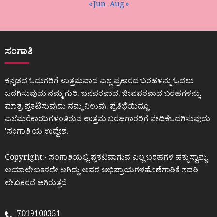
« Jun
Aug »
ಸಂಗಾತಿ
ಕನ್ನಡದ ಓದುಗರಿಗೆ ಉತ್ತಮವಾದ ಎಲ್ಲ ಪ್ರಕಾರದ ಬರಹಳನ್ನು ಓದಲು
ಒದಗಿಸುವುದು ನಮ್ಮ ಗುರಿ. ಜನಪರವಾದ, ಜೀವಪರವಾದ ಬರಹಗಳನ್ನು
ಮಾತ್ರ ಪ್ರಕಟಿಸುವುದು ನಮ್ಮ ನಿಲುವು. ಪ್ರತಿಭೆಯಿದ್ದೂ
ಎಲೆಮರೆಕಾಯಿಗಳಂತಿರುವ ಉತ್ತಮ ಬರಹಗಾರರಿಗೆ ವೇದಿಕೆಒದಗಿಸುವುದು
ʼಸಂಗಾತಿʼಯ ಉದ್ದೇಶ.
Copyright:- ಸಂಗಾತಿಯಲ್ಲಿ ಪ್ರಕಟವಾಗುವ ಎಲ್ಲ ಬರಹಗಳ ಹಕ್ಕುಸ್ವಾಮ್ಯ
ಆಯಾಲೇಖಕರದೇ ಆಗಿದ್ದು ಅವರ ಅಭಿಪ್ರಾಯಗಳಹೊಣೆಗಾರಿಕೆ ಸದರಿ
ಲೇಖಕರದೆ ಆಗಿರುತ್ತದೆ
7019100351