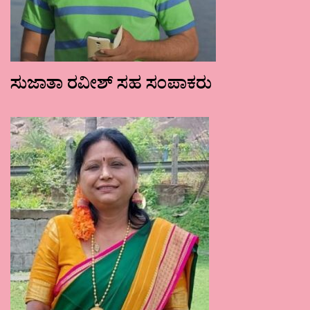
ಸುಜಾತಾ ರವೀಶ್ ಸಹ ಸಂಪಾಕರು