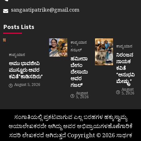
sangaatipatrike@gmail.com
Posts Lists
ಕಾವ್ಯಯಾನ
ಕಾವ್ಯಯಾನ
ಗಝಲ್
ನಿರಂಜನ
ಕಾವ್ಯಯಾನ
ಹಮೀದಾ
ನಾಯಕ
ಅಮು ಭಾವಜೀವಿ
ಬೇಗಂ
ಕವಿತೆ
ಮುಸ್ಟೂರು ಅವರ
ದೇಸಾಯಿ
“ಅನುಭವಿ
ಕವಿತೆ”ಕಾಡಿಸದಿರು”
ಅವರ
ಮೇಷ್ಟ್ರು”
ಗಜಲ್
August 5, 2026
August
August
5, 2026
5, 2026
ಸಂಗಾತಿಯಲ್ಲಿ ಪ್ರಕಟವಾಗುವ ಎಲ್ಲ ಬರಹಗಳ ಹಕ್ಕುಸ್ವಾಮ್ಯ
ಆಯಾಲೇಖಕರದೇ ಆಗಿದ್ದು ಅವರ ಅಭಿಪ್ರಾಯಗಳಹೊಣೆಗಾರಿಕೆ
ಸದರಿ ಲೇಖಕರದೆ ಆಗಿರುತ್ತದೆ Copyright © 2026 ಸಾರ್ಥಕ