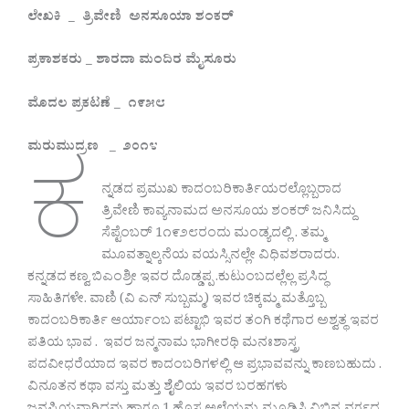
ಲೇಖಕಿ _
ತ್ರಿವೇಣಿ
ಅನಸೂಯಾ ಶಂಕರ್
ಪ್ರಕಾಶಕರು _
ಶಾರದಾ ಮಂದಿರ ಮೈಸೂರು
ಮೊದಲ ಪ್ರಕಟಣೆ _
೧೯೫೮
ಕ
ಮರುಮುದ್ರಣ _ ೨೦೧೪
ನ್ನಡದ ಪ್ರಮುಖ ಕಾದಂಬರಿಕಾರ್ತಿಯರಲ್ಲೊಬ್ಬರಾದ
ತ್ರಿವೇಣಿ ಕಾವ್ಯನಾಮದ ಅನಸೂಯ ಶಂಕರ್ ಜನಿಸಿದ್ದು
ಸೆಪ್ಟೆಂಬರ್ 1೧೯೨೮ರಂದು ಮಂಡ್ಯದಲ್ಲಿ . ತಮ್ಮ
ಮೂವತ್ನಾಲ್ಕನೆಯ ವಯಸ್ಸಿನಲ್ಲೇ ವಿಧಿವಶರಾದರು.
ಕನ್ನಡದ ಕಣ್ವ ಬಿಎಂಶ್ರೀ ಇವರ ದೊಡ್ಡಪ್ಪ .ಕುಟುಂಬದಲ್ಲೆಲ್ಲ ಪ್ರಸಿದ್ಧ
ಸಾಹಿತಿಗಳೇ. ವಾಣಿ (ವಿ ಎನ್ ಸುಬ್ಬಮ್ಮ) ಇವರ ಚಿಕ್ಕಮ್ಮ ಮತ್ತೊಬ್ಬ
ಕಾದಂಬರಿಕಾರ್ತಿ ಆರ್ಯಾಂಬ ಪಟ್ಟಾಭಿ ಇವರ ತಂಗಿ ಕಥೆಗಾರ ಅಶ್ವತ್ಥ ಇವರ
ಪತಿಯ ಭಾವ . ಇವರ ಜನ್ಮನಾಮ ಭಾಗೀರಥಿ ಮನಃಶಾಸ್ತ್ರ
ಪದವೀಧರೆಯಾದ ಇವರ ಕಾದಂಬರಿಗಳಲ್ಲಿ ಆ ಪ್ರಭಾವವನ್ನು ಕಾಣಬಹುದು .
ವಿನೂತನ ಕಥಾ ವಸ್ತು ಮತ್ತು ಶೈಲಿಯ ಇವರ ಬರಹಗಳು