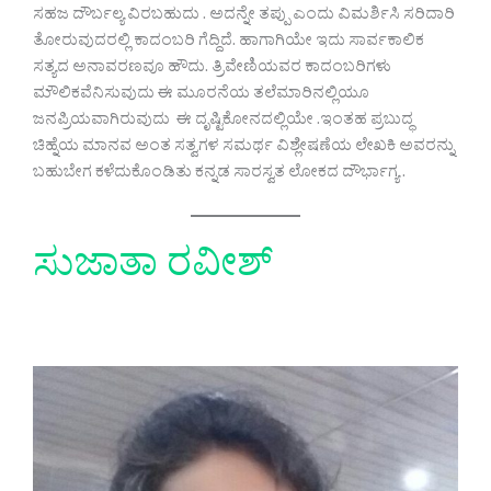
ಸಹಜ ದೌರ್ಬಲ್ಯ ವಿರಬಹುದು . ಅದನ್ನೇ ತಪ್ಪು ಎಂದು ವಿಮರ್ಶಿಸಿ ಸರಿದಾರಿ
ತೋರುವುದರಲ್ಲಿ ಕಾದಂಬರಿ ಗೆದ್ದಿದೆ. ಹಾಗಾಗಿಯೇ ಇದು ಸಾರ್ವಕಾಲಿಕ
ಸತ್ಯದ ಅನಾವರಣವೂ ಹೌದು. ತ್ರಿವೇಣಿಯವರ ಕಾದಂಬರಿಗಳು
ಮೌಲಿಕವೆನಿಸುವುದು ಈ ಮೂರನೆಯ ತಲೆಮಾರಿನಲ್ಲಿಯೂ
ಜನಪ್ರಿಯವಾಗಿರುವುದು ಈ ದೃಷ್ಟಿಕೋನದಲ್ಲಿಯೇ .ಇಂತಹ ಪ್ರಬುದ್ಧ
ಚಿಹ್ನೆಯ ಮಾನವ ಅಂತ ಸತ್ವಗಳ ಸಮರ್ಥ ವಿಶ್ಲೇಷಣೆಯ ಲೇಖಕಿ ಅವರನ್ನು
ಬಹುಬೇಗ ಕಳೆದುಕೊಂಡಿತು ಕನ್ನಡ ಸಾರಸ್ವತ ಲೋಕದ ದೌರ್ಭಾಗ್ಯ .
ಸುಜಾತಾ ರವೀಶ್