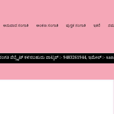
ಅನುವಾದ ಸಂಗಾತಿ
ಅಂಕಣ ಸಂಗಾತಿ
ಪುಸ್ತಕ ಸಂಗಾತಿ
ಇತರೆ
ನಮ್ಮ
ಂಗತಿ ವೆಬ್ಸೈಟ್ ಕಳಿಸಬಹುದು ವಾಟ್ಸಪ್‌ :- 9483261944, ಇಮೇಲ್ :-