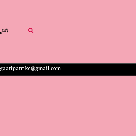
 ಬಗ್ಗೆ
 sangaatipatrike@gmail.com