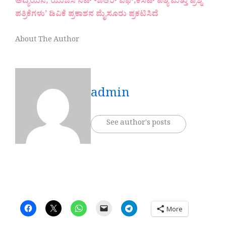
ಅದ್ಯಯನ, ಯುಜಿಸಿ ನೆಟ್ -ಜೆಆರ್ ಎಫ್,ಕೆಸೆಟ್ ಪಠ್ಯ ಮತ್ತು ಪ್ರಶ್ನೆ
ಪತ್ರಿಕೆಗಳು’ ಡಿವಿಕೆ ಪ್ರಕಾಶನ ಮೈಸೂರು ಪ್ರಕಟಿಸಿದೆ
About The Author
admin
See author's posts
More