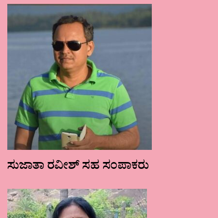
ಸುಜಾತಾ ರವೀಶ್ ಸಹ ಸಂಪಾಕರು