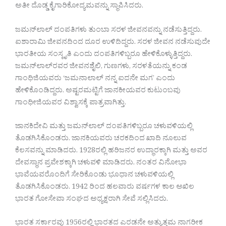
ಅತೀ ದೊಡ್ಡ ಕೈಗಾರಿಕೋದ್ಯಮವನ್ನು ಸ್ಥಾಪಿಸಿದರು.
ಜಮನ್‍ಲಾಲ್ ದಂಪತಿಗಳು ತುಂಬಾ ಸರಳ ಜೀವನವನ್ನು ನಡೆಸುತ್ತಿದ್ದರು.
ಐಶಾರಾಮಿ ಜೀವನದಿಂದ ದೂರ ಉಳಿದಿದ್ದರು. ಸರಳ ಜೀವನ ನಡೆಸುವುದೇ
ಭಾರತೀಯ ಸಂಸ್ಕೃತಿ ಎಂದು ದಂಪತಿಗಳಿಬ್ಬರೂ ಹೇಳಿಕೊಳ್ಳುತ್ತಿದ್ದರು.
ಜಮನ್‍ಲಾಲ್‍ರವರ ಜೀವನಶೈಲಿ, ಗುಣಗಳು, ಸರಳತೆಯನ್ನು ಕಂಡ
ಗಾಂಧಿಜಿಯವರು ‘ಜಮನಾಲಾಲ್ ನನ್ನ ಐದನೇ ಮಗ’ ಎಂದು
ಹೇಳಿಕೊಂಡಿದ್ದರು. ಅಷ್ಟರಮಟ್ಟಿಗೆ ಜಾನಕೀಯವರ ಕುಟುಂಬವು
ಗಾಂಧೀಜಿಯವರ ವಿಶ್ವಾಸಕ್ಕೆ ಪಾತ್ರವಾಗಿತ್ತು.
ಜಾನಕಿದೇವಿ ಮತ್ತು ಜಮನ್‍ಲಾಲ್ ದಂಪತಿಗಳಿಬ್ಬರೂ ಚಳುವಳಿಯಲ್ಲಿ
ತೊಡಗಿಸಿಕೊಂಡರು. ಜಾನಕಿಯವರು ಚರಕದಿಂದ ಖಾದಿ ನೂಲುವ
ಕೆಲಸವನ್ನು ಮಾಡಿದರು. 1928ರಲ್ಲಿ ಹರಿಜನರ ಉದ್ಧಾರಕ್ಕಾಗಿ ಮತ್ತು ಅವರ
ದೇವಸ್ಥಾನ ಪ್ರವೇಶಕ್ಕಾಗಿ ಚಳುವಳಿ ಮಾಡಿದರು. ನಂತರ ವಿನೋಭಾ
ಭಾವೆಯವರೊಂದಿಗೆ ಸೇರಿಕೊಂಡು ಭೂಧಾನ ಚಳುವಳಿಯಲ್ಲಿ
ತೊಡಗಿಸಿಕೊಂಡರು. 1942 ರಿಂದ ಹಲವಾರು ವರ್ಷಗಳ ಕಾಲ ಅಖಿಲ
ಭಾರತ ಗೋಸೇವಾ ಸಂಘದ ಅಧ್ಯಕ್ಷರಾಗಿ ಸೇವೆ ಸಲ್ಲಿಸಿದರು.
ಭಾರತ ಸರ್ಕಾರವು 1956ರಲ್ಲಿ ಭಾರತದ ಎರಡನೇ ಅತ್ಯುತ್ತಮ ನಾಗರೀಕ