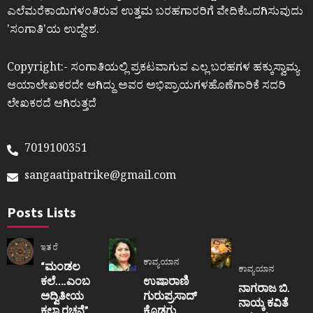
ಎಲೆಮರೆಕಾಯಿಗಳಂತಿರುವ ಉತ್ತಮ ಬರಹಗಾರರಿಗೆ ವೇದಿಕೆಒದಗಿಸುವುದು
ʼಸಂಗಾತಿʼಯ ಉದ್ದೇಶ.
Copyright:- ಸಂಗಾತಿಯಲ್ಲಿ ಪ್ರಕಟವಾಗುವ ಎಲ್ಲ ಬರಹಗಳ ಹಕ್ಕುಸ್ವಾಮ್ಯ
ಆಯಾಲೇಖಕರದೇ ಆಗಿದ್ದು ಅವರ ಅಭಿಪ್ರಾಯಗಳಹೊಣೆಗಾರಿಕೆ ಸದರಿ
ಲೇಖಕರದೆ ಆಗಿರುತ್ತದೆ
7019100351
sangaatipatrike@gmail.com
Posts Lists
ಇತರೆ
ಕಾವ್ಯಯಾನ
“ಮಂಡಲ
ಕಾವ್ಯಯಾನ
ಕಲೆ….ಎಂಬ
ಉಷಾರಾಣಿ
ನಾಗರಾಜ ಬಿ.
ಅದ್ವಿತೀಯ
ಗುರುಪ್ರಸಾದ್
ನಾಯ್ಕ ಕವಿತೆ
ಕಲಾ ರಚನೆ”‌
ಕೊಡಗು