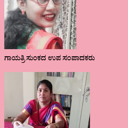
ಗಾಯತ್ರಿ ಸುಂಕದ ಉಪ ಸಂಪಾದಕರು