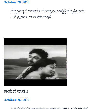
October 26, 2019
ನನ್ನ ಬಾಲ್ಯದ ದೀಪಾವಳಿ ಚಂದ್ರಾವತಿ ಬಡ್ಡಡ್ಕ ನನ್ನ ಪ್ರೀತಿಯ
ನಿಮ್ಮೆಲ್ಲರಿಗೂ ದೀಪಾವಳಿ ಹಬ್ಬದ…
ಕಾಡುವ ಹಾಡು!
October 26, 2019