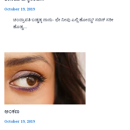
ಶಾನಿಯ ಡೆಸ್ಕಿನಿಂದ…
October 19, 2019
ಚಂದ್ರಾವತಿ ಬಡ್ಡಡ್ಕ ನಾನು- ಛೇ ನೀವು ಎಲ್ಲಿ ಹೋದ್ದು? ಸಚಿನ್ ಸರೀ
ಹೊಡ್ದ,…
ಅಂಕಣ
October 19, 2019