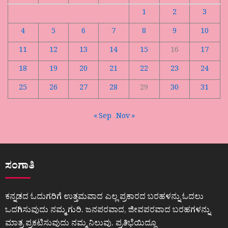
1
2
3
4
5
6
7
8
9
10
11
12
13
14
15
16
17
18
19
20
21
22
23
24
25
26
27
28
29
30
31
« Sep
Nov »
ಸಂಗಾತಿ
ಕನ್ನಡದ ಓದುಗರಿಗೆ ಉತ್ತಮವಾದ ಎಲ್ಲ ಪ್ರಕಾರದ ಬರಹಳನ್ನು ಓದಲು
ಒದಗಿಸುವುದು ನಮ್ಮ ಗುರಿ. ಜನಪರವಾದ, ಜೀವಪರವಾದ ಬರಹಗಳನ್ನು
ಮಾತ್ರ ಪ್ರಕಟಿಸುವುದು ನಮ್ಮ ನಿಲುವು. ಪ್ರತಿಭೆಯಿದ್ದೂ