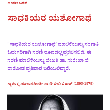
ಅಂಕಣ ಬರಹ
ಸಾಧಕಿಯರ ಯಶೋಗಾಥೆ
‘
ಸಾಧಕಿಯರ ಯಶೋಗಾಥೆ’ ಮಾಲಿಕೆಯನ್ನು ಸಂಗಾತಿ
ಓದುಗರಿಗಾಗಿ ಸರಣಿ ರೂಪದಲ್ಲಿ ಪ್ರಕಟಿಸಲಿದೆ. ಈ
ಸರಣಿ ಮಾಲಿಕೆಯನ್ನು ಲೇಖಕಿ ಡಾ. ಸುರೇಖಾ ಜಿ
ರಾಠೋಡ ಪ್ರತಿವಾರ ಬರೆಯಲಿದ್ದಾರೆ‌.
ಸ್ವಾತಂತ್ರ್ಯ ಹೋರಾಟಗಾರ್ತಿ ಜಾನಕಿ ದೇವಿ ಬಜಾಜ್ (1893-1979)