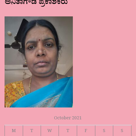
ಅನಿತಾಗೌಡ ಪ್ರಕಾಶಕರು
October 2021
M
T
W
T
F
S
S