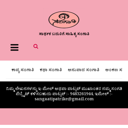
ಸಾರ್ಥಕ ಬದುಕಿಗೆ ಸಾಹಿತ್ಯ ಸಂಗಾತಿ
Menu
ಕಾವ್ಯ ಸಂಗಾತಿ
ಕಥಾ ಸಂಗಾತಿ
ಅನುವಾದ ಸಂಗಾತಿ
ಅಂಕಣ ಸಂಗಾ
ನಿಮ್ಮ ಲೇಖನಗಳನ್ನು ಇ-ಮೇಲ್ ಅಥವಾ ವಾಟ್ಸಪ್ ಮುಖಾಂತರ ನಮ್ಮ ಸಂಗತಿ
ವೆಬ್ಸೈಟ್ ಕಳಿಸಬಹುದು ವಾಟ್ಸಪ್‌ :- 9483261944, ಇಮೇಲ್ :-
sangaatipatrike@gmail.com