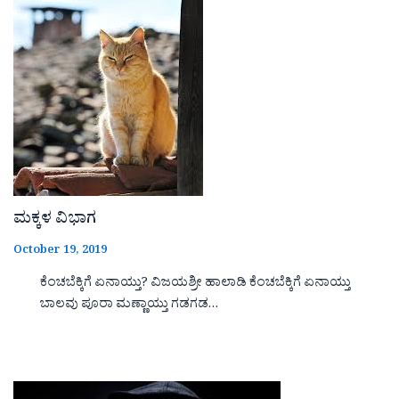
ಮಕ್ಕಳ ವಿಭಾಗ
October 19, 2019
ಕೆಂಚಬೆಕ್ಕಿಗೆ ಏನಾಯ್ತು? ವಿಜಯಶ್ರೀ ಹಾಲಾಡಿ ಕೆಂಚಬೆಕ್ಕಿಗೆ ಏನಾಯ್ತು
ಬಾಲವು ಪೂರಾ ಮಣ್ಣಾಯ್ತು ಗಡಗಡ…