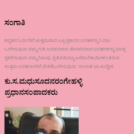
ಸಂಗಾತಿ
ಕನ್ನಡದ ಓದುಗರಿಗೆ ಉತ್ತಮವಾದ ಎಲ್ಲ ಪ್ರಕಾರದ ಬರಹಳನ್ನು ಓದಲು
ಒದಗಿಸುವುದು ನಮ್ಮ ಗುರಿ. ಜನಪರವಾದ, ಜೀವಪರವಾದ ಬರಹಗಳನ್ನು ಮಾತ್ರ
ಪ್ರಕಟಿಸುವುದು ನಮ್ಮ ನಿಲುವು. ಪ್ರತಿಭೆಯಿದ್ದೂ ಎಲೆಮರೆಕಾಯಿಗಳಂತಿರುವ
ಉತ್ತಮ ಬರಹಗಾರರಿಗೆ ವೇದಿಕೆಒದಗಿಸುವುದು ʼಸಂಗಾತಿʼಯ ಉದ್ದೇಶ.
ಕು.ಸ.ಮಧುಸೂದನರಂಗೇಹಳ್ಳಿ
ಪ್ರಧಾನಸಂಪಾದಕರು