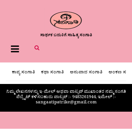
ಸಾರ್ಥಕ ಬದುಕಿಗೆ ಸಾಹಿತ್ಯ ಸಂಗಾತಿ
Menu
ಕಾವ್ಯ ಸಂಗಾತಿ
ಕಥಾ ಸಂಗಾತಿ
ಅನುವಾದ ಸಂಗಾತಿ
ಅಂಕಣ ಸಂಗಾ
ನಿಮ್ಮ ಲೇಖನಗಳನ್ನು ಇ-ಮೇಲ್ ಅಥವಾ ವಾಟ್ಸಪ್ ಮುಖಾಂತರ ನಮ್ಮ ಸಂಗತಿ
ವೆಬ್ಸೈಟ್ ಕಳಿಸಬಹುದು ವಾಟ್ಸಪ್‌ :- 9483261944, ಇಮೇಲ್ :-
sangaatipatrike@gmail.com