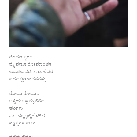
ಮೊದಲ ಸ್ಪರ್ಶ
ಮೈ ನಡುಕ ರೋಮಾಂಚಕ
ಅದುರಿದಧರ, ಸಾಲು ಬೆವರ
ಪದದಲ್ಲಿಡುವ ಕಸರತ್ತು
ರೋಮ ರೋಮದ
ಬಳ್ಳಿಯಲ್ಲೂ ಮೈನೆರೆದ
ಹೂಗಳು
ಮನದಲ್ಲಲ್ಲಲ್ಲಿ ಬೆಳಗಿದ
ನಕ್ಷತ್ರಗಳ ಸಾಲು