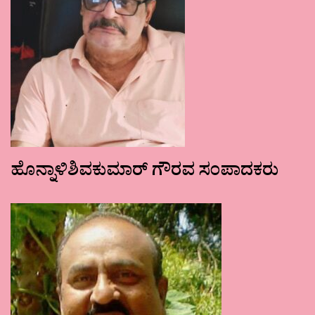
ಹೊನ್ನಾಳಿಶಿವಕುಮಾರ್ ಗೌರವ ಸಂಪಾದಕರು