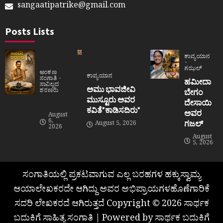
sangaatipatrike@gmail.com
Posts Lists
ಕಾವ್ಯಯಾನ
ಗಝಲ್
ಅಂಕಣ
ಕಾವ್ಯಯಾನ
ಸಂಗಾತಿ
ಹಮೀದಾ
ಸಾವಿಲ್ಲದ
ಅಮು ಭಾವಜೀವಿ
ಶರಣರು
ಬೇಗಂ
ಮುಸ್ಟೂರು ಅವರ
ದೇಸಾಯಿ
ಕವಿತೆ”ಕಾಡಿಸದಿರು”
ಅವರ
August
6,
ಗಜಲ್
August 5, 2026
2026
August
5, 2026
ಸಂಗಾತಿಯಲ್ಲಿ ಪ್ರಕಟವಾಗುವ ಎಲ್ಲ ಬರಹಗಳ ಹಕ್ಕುಸ್ವಾಮ್ಯ
ಆಯಾಲೇಖಕರದೇ ಆಗಿದ್ದು ಅವರ ಅಭಿಪ್ರಾಯಗಳಹೊಣೆಗಾರಿಕೆ
ಸದರಿ ಲೇಖಕರದೆ ಆಗಿರುತ್ತದೆ Copyright © 2026 ಸಾರ್ಥಕ
ಬದುಕಿಗೆ ಸಾಹಿತ್ಯ ಸಂಗಾತಿ | Powered by ಸಾರ್ಥಕ ಬದುಕಿಗೆ