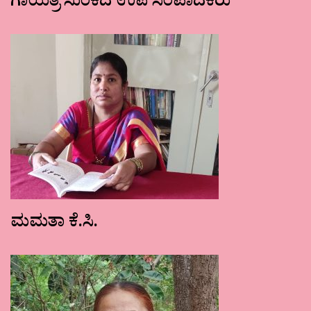
ಗಾಯತ್ರಿ ಸುಂಕದ ಉಪ ಸಂಪಾದಕರು
ಮಮತಾ ಕೆ.ಸಿ.