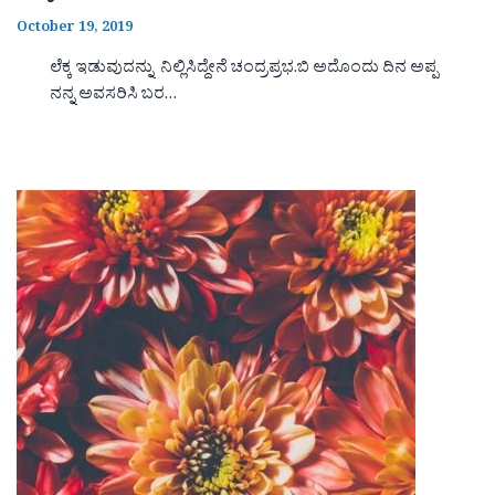
October 19, 2019
ಲೆಕ್ಕ ಇಡುವುದನ್ನು ನಿಲ್ಲಿಸಿದ್ದೇನೆ ಚಂದ್ರಪ್ರಭ.ಬಿ ಅದೊಂದು ದಿನ ಅಪ್ಪ
ನನ್ನ ಅವಸರಿಸಿ ಬರ…