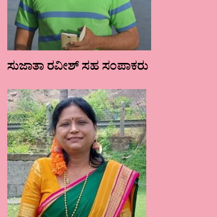
ಸುಜಾತಾ ರವೀಶ್ ಸಹ ಸಂಪಾಕರು