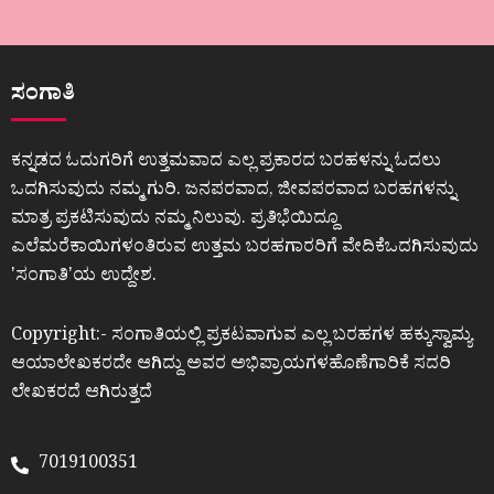
ಸಂಗಾತಿ
ಕನ್ನಡದ ಓದುಗರಿಗೆ ಉತ್ತಮವಾದ ಎಲ್ಲ ಪ್ರಕಾರದ ಬರಹಳನ್ನು ಓದಲು
ಒದಗಿಸುವುದು ನಮ್ಮ ಗುರಿ. ಜನಪರವಾದ, ಜೀವಪರವಾದ ಬರಹಗಳನ್ನು
ಮಾತ್ರ ಪ್ರಕಟಿಸುವುದು ನಮ್ಮ ನಿಲುವು. ಪ್ರತಿಭೆಯಿದ್ದೂ
ಎಲೆಮರೆಕಾಯಿಗಳಂತಿರುವ ಉತ್ತಮ ಬರಹಗಾರರಿಗೆ ವೇದಿಕೆಒದಗಿಸುವುದು
ʼಸಂಗಾತಿʼಯ ಉದ್ದೇಶ.
Copyright:- ಸಂಗಾತಿಯಲ್ಲಿ ಪ್ರಕಟವಾಗುವ ಎಲ್ಲ ಬರಹಗಳ ಹಕ್ಕುಸ್ವಾಮ್ಯ
ಆಯಾಲೇಖಕರದೇ ಆಗಿದ್ದು ಅವರ ಅಭಿಪ್ರಾಯಗಳಹೊಣೆಗಾರಿಕೆ ಸದರಿ
ಲೇಖಕರದೆ ಆಗಿರುತ್ತದೆ
7019100351