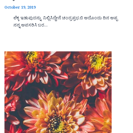
October 19, 2019
ಲೆಕ್ಕ ಇಡುವುದನ್ನು ನಿಲ್ಲಿಸಿದ್ದೇನೆ ಚಂದ್ರಪ್ರಭ.ಬಿ ಅದೊಂದು ದಿನ ಅಪ್ಪ
ನನ್ನ ಅವಸರಿಸಿ ಬರ…