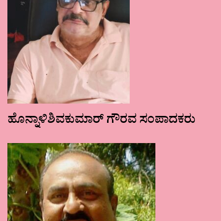
ಹೊನ್ನಾಳಿಶಿವಕುಮಾರ್ ಗೌರವ ಸಂಪಾದಕರು