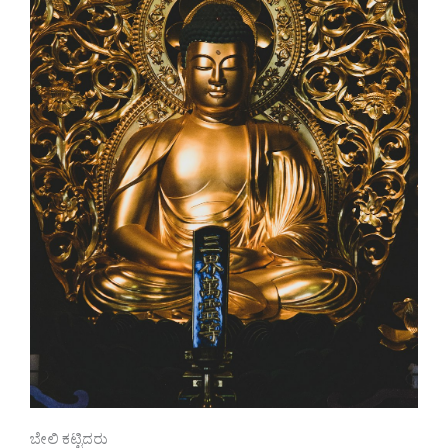
ಬೇಲಿ ಕಟ್ಟಿದರು