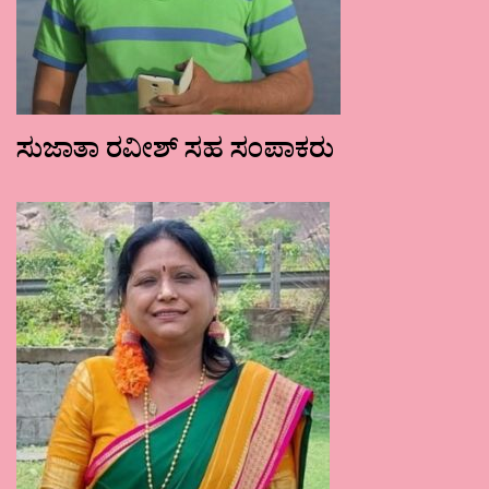
ಸುಜಾತಾ ರವೀಶ್ ಸಹ ಸಂಪಾಕರು