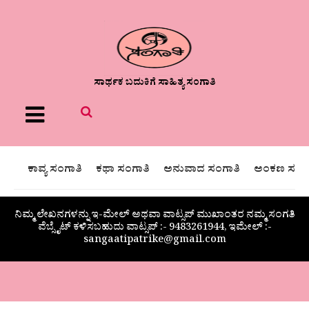
ಸಾರ್ಥಕ ಬದುಕಿಗೆ ಸಾಹಿತ್ಯ ಸಂಗಾತಿ
Menu
ಕಾವ್ಯ ಸಂಗಾತಿ
ಕಥಾ ಸಂಗಾತಿ
ಅನುವಾದ ಸಂಗಾತಿ
ಅಂಕಣ ಸಂಗಾ
ನಿಮ್ಮ ಲೇಖನಗಳನ್ನು ಇ-ಮೇಲ್ ಅಥವಾ ವಾಟ್ಸಪ್ ಮುಖಾಂತರ ನಮ್ಮ ಸಂಗತಿ
ವೆಬ್ಸೈಟ್ ಕಳಿಸಬಹುದು ವಾಟ್ಸಪ್‌ :- 9483261944, ಇಮೇಲ್ :-
sangaatipatrike@gmail.com