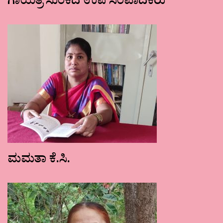
ಗಾಯತ್ರಿ ಸುಂಕದ ಉಪ ಸಂಪಾದಕರು
ಮಮತಾ ಕೆ.ಸಿ.