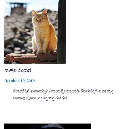
ಮಕ್ಕಳ ವಿಭಾಗ
October 19, 2019
ಕೆಂಚಬೆಕ್ಕಿಗೆ ಏನಾಯ್ತು? ವಿಜಯಶ್ರೀ ಹಾಲಾಡಿ ಕೆಂಚಬೆಕ್ಕಿಗೆ ಏನಾಯ್ತು
ಬಾಲವು ಪೂರಾ ಮಣ್ಣಾಯ್ತು ಗಡಗಡ…