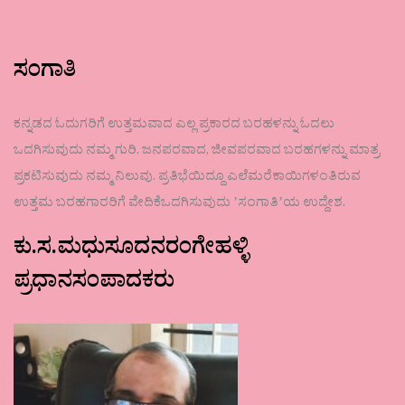
ಸಂಗಾತಿ
ಕನ್ನಡದ ಓದುಗರಿಗೆ ಉತ್ತಮವಾದ ಎಲ್ಲ ಪ್ರಕಾರದ ಬರಹಳನ್ನು ಓದಲು
ಒದಗಿಸುವುದು ನಮ್ಮ ಗುರಿ. ಜನಪರವಾದ, ಜೀವಪರವಾದ ಬರಹಗಳನ್ನು ಮಾತ್ರ
ಪ್ರಕಟಿಸುವುದು ನಮ್ಮ ನಿಲುವು. ಪ್ರತಿಭೆಯಿದ್ದೂ ಎಲೆಮರೆಕಾಯಿಗಳಂತಿರುವ
ಉತ್ತಮ ಬರಹಗಾರರಿಗೆ ವೇದಿಕೆಒದಗಿಸುವುದು ʼಸಂಗಾತಿʼಯ ಉದ್ದೇಶ.
ಕು.ಸ.ಮಧುಸೂದನರಂಗೇಹಳ್ಳಿ
ಪ್ರಧಾನಸಂಪಾದಕರು