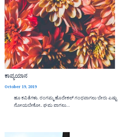
ಕಾವ್ಯಯಾನ
October 19, 2019
ಹೂ ಕವಿತೆಗಳು. ರಂಗಮ್ಮ ಹೊದೇಕಲ್ ಗಂಧವಾಗಲು ಬೇರು ಎಷ್ಟು
ನೋಯಬೇಕೋ.. ಘಮ ವಾಗಲು…