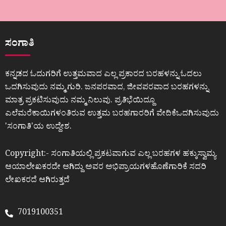
ಸಂಗಾತಿ
ಕನ್ನಡದ ಓದುಗರಿಗೆ ಉತ್ತಮವಾದ ಎಲ್ಲ ಪ್ರಕಾರದ ಬರಹಳನ್ನು ಓದಲು
ಒದಗಿಸುವುದು ನಮ್ಮ ಗುರಿ. ಜನಪರವಾದ, ಜೀವಪರವಾದ ಬರಹಗಳನ್ನು
ಮಾತ್ರ ಪ್ರಕಟಿಸುವುದು ನಮ್ಮ ನಿಲುವು. ಪ್ರತಿಭೆಯಿದ್ದೂ
ಎಲೆಮರೆಕಾಯಿಗಳಂತಿರುವ ಉತ್ತಮ ಬರಹಗಾರರಿಗೆ ವೇದಿಕೆಒದಗಿಸುವುದು
ʼಸಂಗಾತಿʼಯ ಉದ್ದೇಶ.
Copyright:- ಸಂಗಾತಿಯಲ್ಲಿ ಪ್ರಕಟವಾಗುವ ಎಲ್ಲ ಬರಹಗಳ ಹಕ್ಕುಸ್ವಾಮ್ಯ
ಆಯಾಲೇಖಕರದೇ ಆಗಿದ್ದು ಅವರ ಅಭಿಪ್ರಾಯಗಳಹೊಣೆಗಾರಿಕೆ ಸದರಿ
ಲೇಖಕರದೆ ಆಗಿರುತ್ತದೆ
7019100351