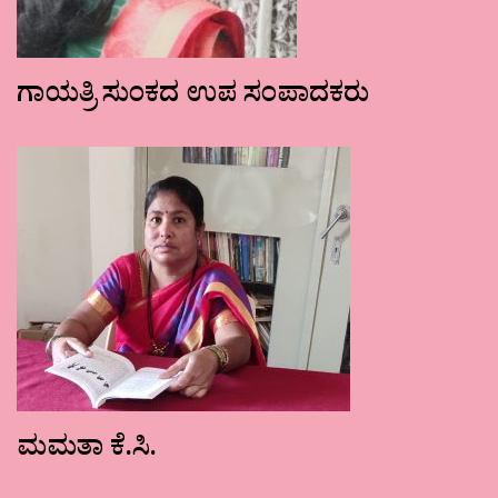
ಗಾಯತ್ರಿ ಸುಂಕದ ಉಪ ಸಂಪಾದಕರು
ಮಮತಾ ಕೆ.ಸಿ.