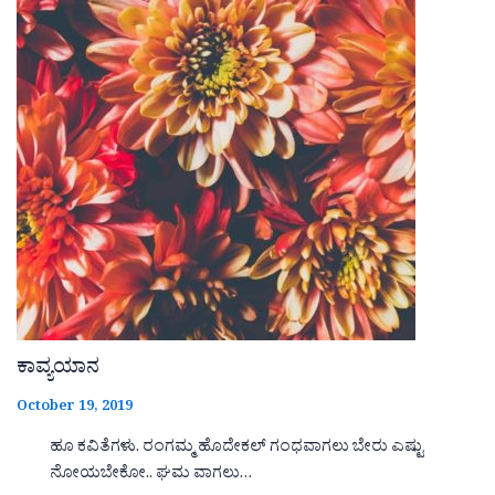
ಕಾವ್ಯಯಾನ
October 19, 2019
ಹೂ ಕವಿತೆಗಳು. ರಂಗಮ್ಮ ಹೊದೇಕಲ್ ಗಂಧವಾಗಲು ಬೇರು ಎಷ್ಟು
ನೋಯಬೇಕೋ.. ಘಮ ವಾಗಲು…