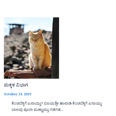
ಮಕ್ಕಳ ವಿಭಾಗ
October 19, 2019
ಕೆಂಚಬೆಕ್ಕಿಗೆ ಏನಾಯ್ತು? ವಿಜಯಶ್ರೀ ಹಾಲಾಡಿ ಕೆಂಚಬೆಕ್ಕಿಗೆ ಏನಾಯ್ತು
ಬಾಲವು ಪೂರಾ ಮಣ್ಣಾಯ್ತು ಗಡಗಡ…