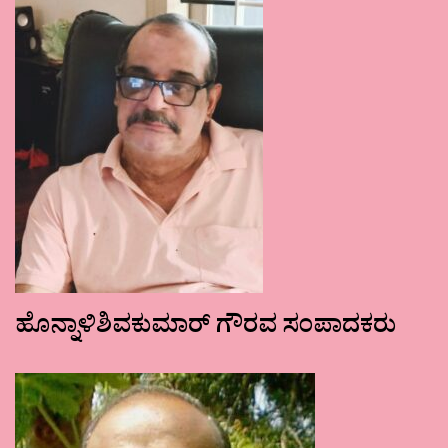
ಹೊನ್ನಾಳಿಶಿವಕುಮಾರ್ ಗೌರವ ಸಂಪಾದಕರು