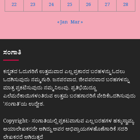
22
23
24
25
26
27
28
« Jan
Mar »
ಸಂಗಾತಿ
ಕನ್ನಡದ ಓದುಗರಿಗೆ ಉತ್ತಮವಾದ ಎಲ್ಲ ಪ್ರಕಾರದ ಬರಹಳನ್ನು ಓದಲು
ಒದಗಿಸುವುದು ನಮ್ಮ ಗುರಿ. ಜನಪರವಾದ, ಜೀವಪರವಾದ ಬರಹಗಳನ್ನು
ಮಾತ್ರ ಪ್ರಕಟಿಸುವುದು ನಮ್ಮ ನಿಲುವು. ಪ್ರತಿಭೆಯಿದ್ದೂ
ಎಲೆಮರೆಕಾಯಿಗಳಂತಿರುವ ಉತ್ತಮ ಬರಹಗಾರರಿಗೆ ವೇದಿಕೆಒದಗಿಸುವುದು
ʼಸಂಗಾತಿʼಯ ಉದ್ದೇಶ.
Copyright:- ಸಂಗಾತಿಯಲ್ಲಿ ಪ್ರಕಟವಾಗುವ ಎಲ್ಲ ಬರಹಗಳ ಹಕ್ಕುಸ್ವಾಮ್ಯ
ಆಯಾಲೇಖಕರದೇ ಆಗಿದ್ದು ಅವರ ಅಭಿಪ್ರಾಯಗಳಹೊಣೆಗಾರಿಕೆ ಸದರಿ
ಲೇಖಕರದೆ ಆಗಿರುತ್ತದೆ