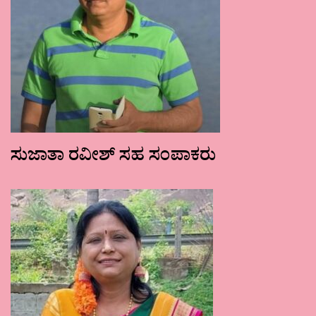
ಸುಜಾತಾ ರವೀಶ್ ಸಹ ಸಂಪಾಕರು