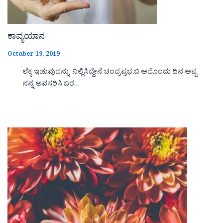
ಕಾವ್ಯಯಾನ
October 19, 2019
ಲೆಕ್ಕ ಇಡುವುದನ್ನು ನಿಲ್ಲಿಸಿದ್ದೇನೆ ಚಂದ್ರಪ್ರಭ.ಬಿ ಅದೊಂದು ದಿನ ಅಪ್ಪ
ನನ್ನ ಅವಸರಿಸಿ ಬರ…