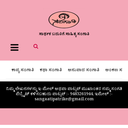
ಸಾರ್ಥಕ ಬದುಕಿಗೆ ಸಾಹಿತ್ಯ ಸಂಗಾತಿ
Menu
ಕಾವ್ಯ ಸಂಗಾತಿ
ಕಥಾ ಸಂಗಾತಿ
ಅನುವಾದ ಸಂಗಾತಿ
ಅಂಕಣ ಸಂಗಾ
ನಿಮ್ಮ ಲೇಖನಗಳನ್ನು ಇ-ಮೇಲ್ ಅಥವಾ ವಾಟ್ಸಪ್ ಮುಖಾಂತರ ನಮ್ಮ ಸಂಗತಿ
ವೆಬ್ಸೈಟ್ ಕಳಿಸಬಹುದು ವಾಟ್ಸಪ್‌ :- 9483261944, ಇಮೇಲ್ :-
sangaatipatrike@gmail.com