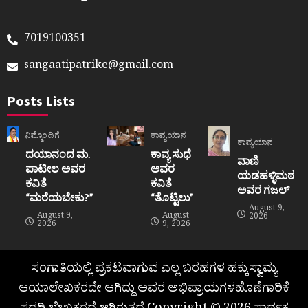
7019100351
sangaatipatrike@gmail.com
Posts Lists
ನಿಮ್ಮೊಂದಿಗೆ
ಕಾವ್ಯಯಾನ
ಕಾವ್ಯಯಾನ
ದಯಾನಂದ ಮ.
ಕಾವ್ಯ ಸುಧೆ
ವಾಣಿ
ಪಾಟೀಲ ಅವರ
ಅವರ
ಯಡಹಳ್ಳಿಮಠ
ಕವಿತೆ
ಕವಿತೆ
ಅವರ ಗಜಲ್
“ಮರೆಯಬೇಕು?”
“ತೊಟ್ಟಿಲು”
August 9,
August 9,
August
2026
2026
9, 2026
ಸಂಗಾತಿಯಲ್ಲಿ ಪ್ರಕಟವಾಗುವ ಎಲ್ಲ ಬರಹಗಳ ಹಕ್ಕುಸ್ವಾಮ್ಯ
ಆಯಾಲೇಖಕರದೇ ಆಗಿದ್ದು ಅವರ ಅಭಿಪ್ರಾಯಗಳಹೊಣೆಗಾರಿಕೆ