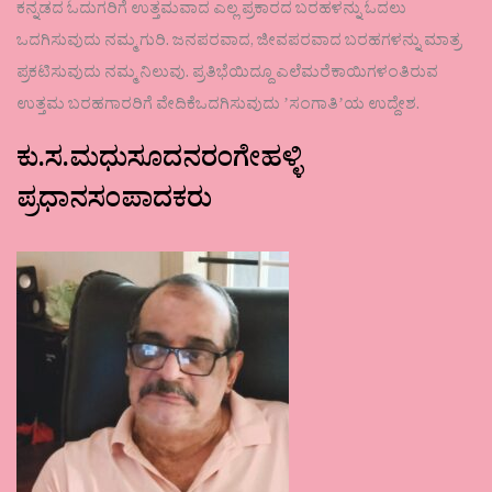
ಕನ್ನಡದ ಓದುಗರಿಗೆ ಉತ್ತಮವಾದ ಎಲ್ಲ ಪ್ರಕಾರದ ಬರಹಳನ್ನು ಓದಲು
ಒದಗಿಸುವುದು ನಮ್ಮ ಗುರಿ. ಜನಪರವಾದ, ಜೀವಪರವಾದ ಬರಹಗಳನ್ನು ಮಾತ್ರ
ಪ್ರಕಟಿಸುವುದು ನಮ್ಮ ನಿಲುವು. ಪ್ರತಿಭೆಯಿದ್ದೂ ಎಲೆಮರೆಕಾಯಿಗಳಂತಿರುವ
ಉತ್ತಮ ಬರಹಗಾರರಿಗೆ ವೇದಿಕೆಒದಗಿಸುವುದು ʼಸಂಗಾತಿʼಯ ಉದ್ದೇಶ.
ಕು.ಸ.ಮಧುಸೂದನರಂಗೇಹಳ್ಳಿ
ಪ್ರಧಾನಸಂಪಾದಕರು