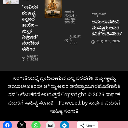
“ಸಾವಿರದ
ಶರಣವ್ವ
ಅಂಕಣ
ಕಾವ್ಯಯಾನ
ಸಂಗಾತಿ
ಕನ್ನಡದ
ಸಾವಿಲ್ಲದ
ಅಮು ಭಾವಜೀವಿ
ಶರಣರು
ತಾಯೇ —
ಮುಸ್ಟೂರು ಅವರ
ಪುಸ್ತಕ
ಕವಿತೆ”ಕಾಡಿಸದಿರು”
ವಿಶ್ಲೇಷಣೆ”
August
6,
August 5, 2026
ವೆಂಕಟೇಶ
2026
ಈಡಿಗರ
August
6, 2026
ಸಂಗಾತಿಯಲ್ಲಿ ಪ್ರಕಟವಾಗುವ ಎಲ್ಲ ಬರಹಗಳ ಹಕ್ಕುಸ್ವಾಮ್ಯ
ಆಯಾಲೇಖಕರದೇ ಆಗಿದ್ದು ಅವರ ಅಭಿಪ್ರಾಯಗಳಹೊಣೆಗಾರಿಕೆ
ಸದರಿ ಲೇಖಕರದೆ ಆಗಿರುತ್ತದೆ Copyright © 2026 ಸಾರ್ಥಕ
ಬದುಕಿಗೆ ಸಾಹಿತ್ಯ ಸಂಗಾತಿ | Powered by ಸಾರ್ಥಕ ಬದುಕಿಗೆ
ಸಾಹಿತ್ಯ ಸಂಗಾತಿ
More