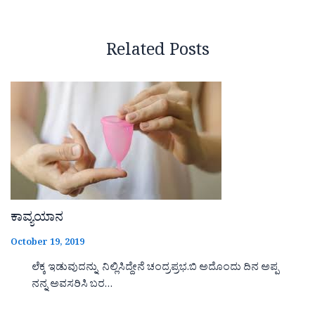
Related Posts
ಕಾವ್ಯಯಾನ
October 19, 2019
ಲೆಕ್ಕ ಇಡುವುದನ್ನು ನಿಲ್ಲಿಸಿದ್ದೇನೆ ಚಂದ್ರಪ್ರಭ.ಬಿ ಅದೊಂದು ದಿನ ಅಪ್ಪ
ನನ್ನ ಅವಸರಿಸಿ ಬರ…