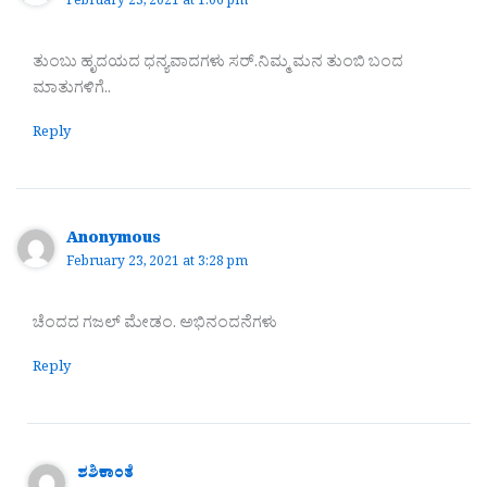
February 23, 2021 at 1:06 pm
ತುಂಬು ಹೃದಯದ ಧನ್ಯವಾದಗಳು ಸರ್.ನಿಮ್ಮ ಮನ ತುಂಬಿ ಬಂದ
ಮಾತುಗಳಿಗೆ..
Reply
Anonymous
February 23, 2021 at 3:28 pm
ಚೆಂದದ ಗಜಲ್ ಮೇಡಂ. ಅಭಿನಂದನೆಗಳು
Reply
ಶಶಿಕಾಂತೆ