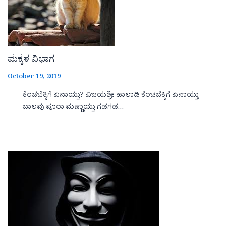
ಮಕ್ಕಳ ವಿಭಾಗ
October 19, 2019
ಕೆಂಚಬೆಕ್ಕಿಗೆ ಏನಾಯ್ತು? ವಿಜಯಶ್ರೀ ಹಾಲಾಡಿ ಕೆಂಚಬೆಕ್ಕಿಗೆ ಏನಾಯ್ತು
ಬಾಲವು ಪೂರಾ ಮಣ್ಣಾಯ್ತು ಗಡಗಡ…