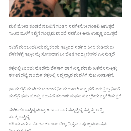
ಮಳೆ ಮೋಡ ಕಂಡರೆ ನವಿಲಿಗೆ ಸಂತಸ ನನಗೇನೋ ಸಂಕಟ ಆಗುತ್ತದೆ
ಸುರಿವ ಮಳೆಗೆ ಕಪ್ಪೆಗೆ ಸಂಭ್ರಮವಾದರೆ ನನಗೋ ಅಳು ಉಕ್ಕುಕ್ಕಿ ಬರುತ್ತದೆ
ರವಿಗೆ ಮಂಜುಹನಿಯನ್ನು ಕಂಡು ಇನ್ನಿಲ್ಲದ ಸಡಗರ ಹೀರಿ ಕುಡಿಯಲು
ಬೆಳಬೆಳಗ್ಗೆ ಇಬ್ಬನಿ ಮೈ ಸೋಕಿದಾಗ ನೀ ಜೊತೆಗಿಲ್ಲದ್ದು ಬೇಸರ ಎನಿಸುತ್ತದೆ
ಕತ್ತಲಲ್ಲಿ ಮಿಂಚು ಹೊಡೆದು ಬೆಳಕಾಗ ಹಾಗೆ ನಿನ್ನ ಮಾತು ಹಿತವೆನಿಸುತ್ತಿತ್ತು
ಈಗೀಗ ದಟ್ಟ ಕಾರಿರುಳ ಕತ್ತಲಲ್ಲಿ ನಿನ್ನ ಧ್ಯಾನ ಮನಸಿಗೆ ಸುಖ ನೀಡುತ್ತದೆ.
ನಾ ಮಲ್ಲಿಗೆ ಮುಡಿದು ಬಂದಾಗ ನೀ ಮರುಳಾಗಿ ನನ್ನ ನಶೆ ಏರುತ್ತಿತ್ತು ನಿನಗೆ
ಮಲ್ಲಿಗೆ ಫಮ ಹೊತ್ತು ತರುತಿದೆ ತಂಗಾಳಿ ಮನದ ನೆಮ್ಮದಿಯನ್ನು ಕೆಡಿಸುತ್ತದೆ
ಬೆಳಕು ಬೀರುತ್ತಿದ್ದ ಚಂದ್ರ ಕಾಣದಾದಾಗ ಬೆಚ್ಚುತ್ತಿದ್ದ ನನ್ನನ್ನು ಅಪ್ಪಿ
ಸಂತೈಸುತ್ತಿದ್ದೆ
ಶಶಿಯ ನಗುವ ಮೊಗವ ಕಂಡಾಗಲೆಲ್ಲಾ ನಿನ್ನ ನೆನಪು ಹೃದಯವನು