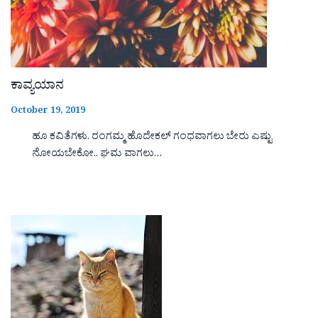
ಕಾವ್ಯಯಾನ
October 19, 2019
ಹೂ ಕವಿತೆಗಳು. ರಂಗಮ್ಮ ಹೊದೇಕಲ್ ಗಂಧವಾಗಲು ಬೇರು ಎಷ್ಟು
ನೋಯಬೇಕೋ.. ಘಮ ವಾಗಲು…