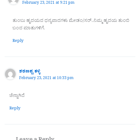
February 23, 2021 at 9:21 pm
ತುಂಬು ಹೃದಯದ ಧನ್ಯವಾದಗಳು ಮೇಡಂ/ಸರ್..ನಿಮ್ಮ ಹೃದಯ ತುಂಬಿ
ಬಂದ ಮಾತುಗಳಿಗೆ.
Reply
ಶರಣಪ್ಪ ತಳ್ಳಿ
February 23, 2021 at 10:33 pm
ಚೆನ್ನಾಗಿದೆ
Reply