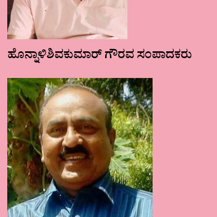
ಹೊನ್ನಾಳಿಶಿವಕುಮಾರ್ ಗೌರವ ಸಂಪಾದಕರು