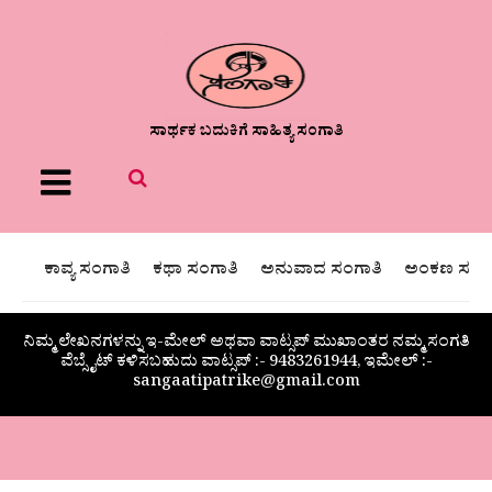
ಸಾರ್ಥಕ ಬದುಕಿಗೆ ಸಾಹಿತ್ಯ ಸಂಗಾತಿ
Menu
ಕಾವ್ಯ ಸಂಗಾತಿ
ಕಥಾ ಸಂಗಾತಿ
ಅನುವಾದ ಸಂಗಾತಿ
ಅಂಕಣ ಸಂಗಾ
ನಿಮ್ಮ ಲೇಖನಗಳನ್ನು ಇ-ಮೇಲ್ ಅಥವಾ ವಾಟ್ಸಪ್ ಮುಖಾಂತರ ನಮ್ಮ ಸಂಗತಿ
ವೆಬ್ಸೈಟ್ ಕಳಿಸಬಹುದು ವಾಟ್ಸಪ್‌ :- 9483261944, ಇಮೇಲ್ :-
sangaatipatrike@gmail.com