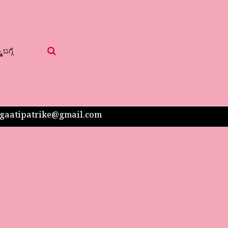
 ಬಗ್ಗೆ
 sangaatipatrike@gmail.com