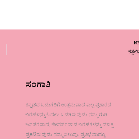
N
ಕತ್ತಲ
ಸಂಗಾತಿ
ಕನ್ನಡದ ಓದುಗರಿಗೆ ಉತ್ತಮವಾದ ಎಲ್ಲ ಪ್ರಕಾರದ
ಬರಹಳನ್ನು ಓದಲು ಒದಗಿಸುವುದು ನಮ್ಮ ಗುರಿ.
ಜನಪರವಾದ, ಜೀವಪರವಾದ ಬರಹಗಳನ್ನು ಮಾತ್ರ
ಪ್ರಕಟಿಸುವುದು ನಮ್ಮ ನಿಲುವು. ಪ್ರತಿಭೆಯಿದ್ದೂ