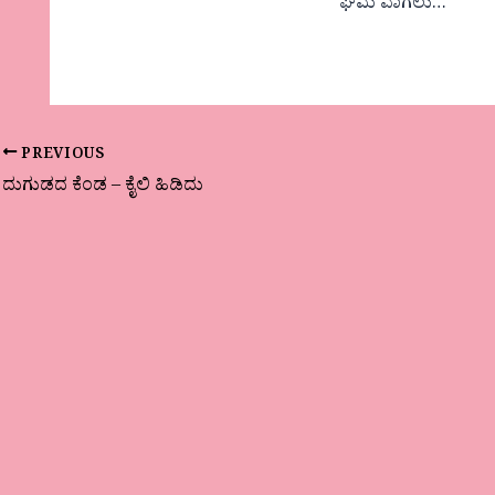
ಘಮ ವಾಗಲು…
PREVIOUS
ದುಗುಡದ ಕೆಂಡ – ಕೈಲಿ ಹಿಡಿದು