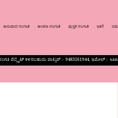
ಅನುವಾದ ಸಂಗಾತಿ
ಅಂಕಣ ಸಂಗಾತಿ
ಪುಸ್ತಕ ಸಂಗಾತಿ
ಇತರೆ
ನಮ್ಮ
ಂಗತಿ ವೆಬ್ಸೈಟ್ ಕಳಿಸಬಹುದು ವಾಟ್ಸಪ್‌ :- 9483261944, ಇಮೇಲ್ :-