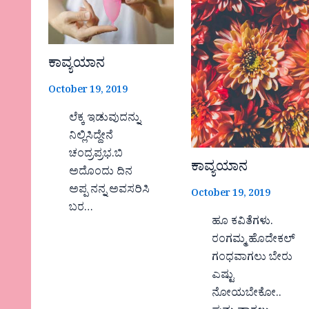
ಕಾವ್ಯಯಾನ
October 19, 2019
ಲೆಕ್ಕ ಇಡುವುದನ್ನು
ನಿಲ್ಲಿಸಿದ್ದೇನೆ
ಚಂದ್ರಪ್ರಭ.ಬಿ
ಕಾವ್ಯಯಾನ
ಅದೊಂದು ದಿನ
ಅಪ್ಪ ನನ್ನ ಅವಸರಿಸಿ
October 19, 2019
ಬರ…
ಹೂ ಕವಿತೆಗಳು.
ರಂಗಮ್ಮ ಹೊದೇಕಲ್
ಗಂಧವಾಗಲು ಬೇರು
ಎಷ್ಟು
ನೋಯಬೇಕೋ..