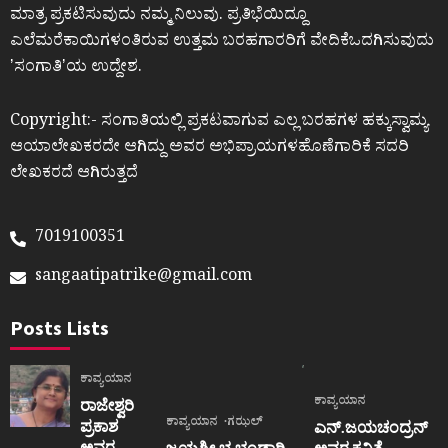
ಮಾತ್ರ ಪ್ರಕಟಿಸುವುದು ನಮ್ಮ ನಿಲುವು. ಪ್ರತಿಭೆಯಿದ್ದೂ
ಎಲೆಮರೆಕಾಯಿಗಳಂತಿರುವ ಉತ್ತಮ ಬರಹಗಾರರಿಗೆ ವೇದಿಕೆಒದಗಿಸುವುದು
ʼಸಂಗಾತಿʼಯ ಉದ್ದೇಶ.
Copyright:- ಸಂಗಾತಿಯಲ್ಲಿ ಪ್ರಕಟವಾಗುವ ಎಲ್ಲ ಬರಹಗಳ ಹಕ್ಕುಸ್ವಾಮ್ಯ
ಆಯಾಲೇಖಕರದೇ ಆಗಿದ್ದು ಅವರ ಅಭಿಪ್ರಾಯಗಳಹೊಣೆಗಾರಿಕೆ ಸದರಿ
ಲೇಖಕರದೆ ಆಗಿರುತ್ತದೆ
7019100351
sangaatipatrike@gmail.com
Posts Lists
ಕಾವ್ಯಯಾನ
ಕಾವ್ಯಯಾನ
ರಾಜೇಶ್ವರಿ
ಕಾವ್ಯಯಾನ
ಗಝಲ್
ಪ್ರಕಾಶ
ಎನ್.ಜಯಚಂದ್ರನ್
ಅವರ
ಜಯಶ್ರೀ.ಭ.ಭಂಡಾರಿ
ಅವರ ಕವಿತೆ