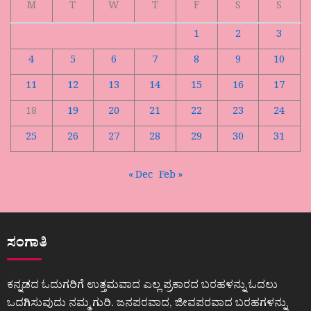
M
T
W
T
F
S
S
1
2
3
4
5
6
7
8
9
10
11
12
13
14
15
16
17
18
19
20
21
22
23
24
25
26
27
28
29
30
31
« Dec
Feb »
ಸಂಗಾತಿ
ಕನ್ನಡದ ಓದುಗರಿಗೆ ಉತ್ತಮವಾದ ಎಲ್ಲ ಪ್ರಕಾರದ ಬರಹಳನ್ನು ಓದಲು
ಒದಗಿಸುವುದು ನಮ್ಮ ಗುರಿ. ಜನಪರವಾದ, ಜೀವಪರವಾದ ಬರಹಗಳನ್ನು