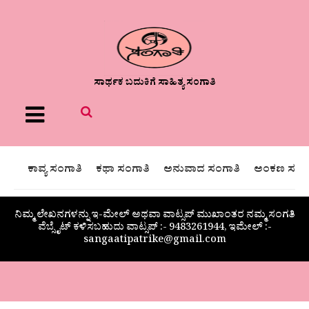
ಸಾರ್ಥಕ ಬದುಕಿಗೆ ಸಾಹಿತ್ಯ ಸಂಗಾತಿ
Menu
ಕಾವ್ಯ ಸಂಗಾತಿ
ಕಥಾ ಸಂಗಾತಿ
ಅನುವಾದ ಸಂಗಾತಿ
ಅಂಕಣ ಸಂಗಾ
ನಿಮ್ಮ ಲೇಖನಗಳನ್ನು ಇ-ಮೇಲ್ ಅಥವಾ ವಾಟ್ಸಪ್ ಮುಖಾಂತರ ನಮ್ಮ ಸಂಗತಿ
ವೆಬ್ಸೈಟ್ ಕಳಿಸಬಹುದು ವಾಟ್ಸಪ್‌ :- 9483261944, ಇಮೇಲ್ :-
sangaatipatrike@gmail.com