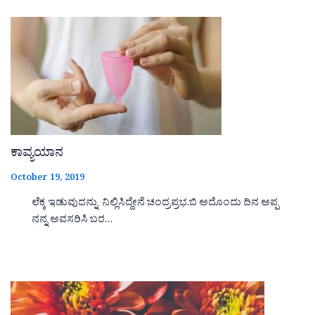
ಕಾವ್ಯಯಾನ
October 19, 2019
ಲೆಕ್ಕ ಇಡುವುದನ್ನು ನಿಲ್ಲಿಸಿದ್ದೇನೆ ಚಂದ್ರಪ್ರಭ.ಬಿ ಅದೊಂದು ದಿನ ಅಪ್ಪ
ನನ್ನ ಅವಸರಿಸಿ ಬರ…