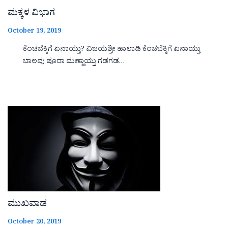
ಮಕ್ಕಳ ವಿಭಾಗ
October 19, 2019
ಕೆಂಚಬೆಕ್ಕಿಗೆ ಏನಾಯ್ತು? ವಿಜಯಶ್ರೀ ಹಾಲಾಡಿ ಕೆಂಚಬೆಕ್ಕಿಗೆ ಏನಾಯ್ತು
ಬಾಲವು ಪೂರಾ ಮಣ್ಣಾಯ್ತು ಗಡಗಡ…
ಮುಖವಾಡ
October 20, 2019