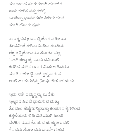
ಮಾರಾಟದ ಸರಕುಗಳಾಗಿ ಹರಾಜಿಗೆ
ಕಾದು ಕುಳಿತ ವಸ್ತುಗಳಲ್ಲಿ
ಒಂದಿಷ್ಟು ಭಾವನೆಗಳೂ ತಿಳಿಯದಂತೆ
ಮಾರಿ ಹೋಗುವುದು
ಸಾಂತ್ವನದ ಕ್ಷಣದಲ್ಲಿ ಹೊಸ ಪರಿಚಯ
ಜೀವವೀಣೆ ತಳಿದು ಮಿಡಿದ ತಂತಿಯ
ಲೆಕ್ಕ ತಪ್ಪಿಹೋದರೂ ಸೋಜಿಗವಲ್ಲ
‘ ಸಬ್ ಚಲ್ತಾ ಹೈ’ ಎಂಬ ದನಿಯಲಿ
ಕರಗಿದ ಮೌನ ಆಗಾಗ ಮಿಸುಕಾಡಿದರೂ
ಮಾತಿನ ಚೌಕಟ್ಟಿನಾಚೆ ಸ್ತಬ್ದವಾಗುವ
ಲಾಲಿ ಹಾಡುಗಳನ್ನು ನೀವೂ ಕೇಳಿರಬಹುದು
ಇದು ನಶೆ, ಇದ್ದುದ್ದನ್ನು ಮರೆತು
ಇಲ್ಲದರ ಹಿಂದೆ ಧಾವಿಸುವ ಮತ್ತು
ತೊದಲು ಹೆಜ್ಜೆಗಳನ್ನಿಡುತ್ತಾ ಕಂಪನದ ಕೈಗಳಿಂದ
ಕತ್ತಲೆಯನು ಬಿಡಿ ಬಿಡಿಯಾಗಿ ಹಿಂಜಿ
ಬೆಳಕಿನ ರೂಪ ಕೊಡುವ ಹುಚ್ಚು ಹಠದಲಿ
ಗೆದ್ದವರು ಸೋತವರು ಒಂದೇ ಗ್ರಹದ