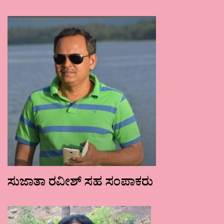
ಸುಜಾತಾ ರವೀಶ್ ಸಹ ಸಂಪಾಕರು