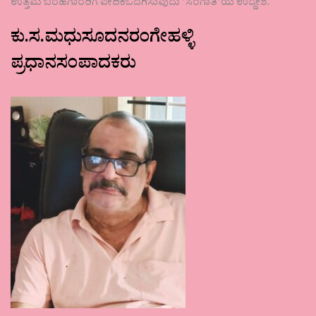
ಉತ್ತಮ ಬರಹಗಾರರಿಗೆ ವೇದಿಕೆಒದಗಿಸುವುದು ʼಸಂಗಾತಿʼಯ ಉದ್ದೇಶ.
ಕು.ಸ.ಮಧುಸೂದನರಂಗೇಹಳ್ಳಿ
ಪ್ರಧಾನಸಂಪಾದಕರು