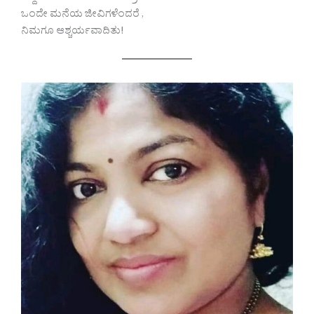
ಒಂದೇ ಮನೆಯ ಜೀವಿಗಳೆಂದರೆ ,
ನಿಮಗೂ ಆಶ್ಚರ್ಯವಾದಿತು!