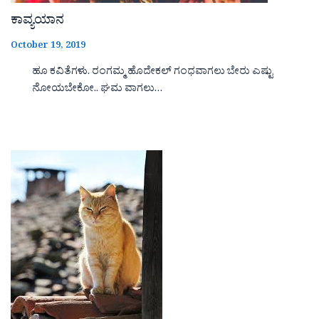
ಕಾವ್ಯಯಾನ
October 19, 2019
ಹೂ ಕವಿತೆಗಳು. ರಂಗಮ್ಮ ಹೊದೇಕಲ್ ಗಂಧವಾಗಲು ಬೇರು ಎಷ್ಟು
ನೋಯಬೇಕೋ.. ಘಮ ವಾಗಲು…