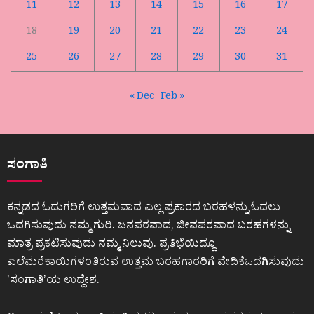
11
12
13
14
15
16
17
18
19
20
21
22
23
24
25
26
27
28
29
30
31
« Dec
Feb »
ಸಂಗಾತಿ
ಕನ್ನಡದ ಓದುಗರಿಗೆ ಉತ್ತಮವಾದ ಎಲ್ಲ ಪ್ರಕಾರದ ಬರಹಳನ್ನು ಓದಲು
ಒದಗಿಸುವುದು ನಮ್ಮ ಗುರಿ. ಜನಪರವಾದ, ಜೀವಪರವಾದ ಬರಹಗಳನ್ನು
ಮಾತ್ರ ಪ್ರಕಟಿಸುವುದು ನಮ್ಮ ನಿಲುವು. ಪ್ರತಿಭೆಯಿದ್ದೂ
ಎಲೆಮರೆಕಾಯಿಗಳಂತಿರುವ ಉತ್ತಮ ಬರಹಗಾರರಿಗೆ ವೇದಿಕೆಒದಗಿಸುವುದು
ʼಸಂಗಾತಿʼಯ ಉದ್ದೇಶ.