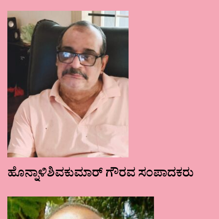
ಹೊನ್ನಾಳಿಶಿವಕುಮಾರ್ ಗೌರವ ಸಂಪಾದಕರು