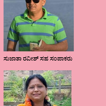
ಸುಜಾತಾ ರವೀಶ್ ಸಹ ಸಂಪಾಕರು