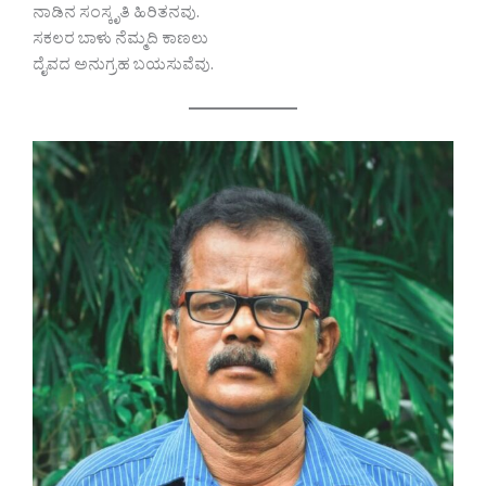
ನಾಡಿನ ಸಂಸ್ಕೃತಿ ಹಿರಿತನವು.
ಸಕಲರ ಬಾಳು ನೆಮ್ಮದಿ ಕಾಣಲು
ದೈವದ ಅನುಗ್ರಹ ಬಯಸುವೆವು.