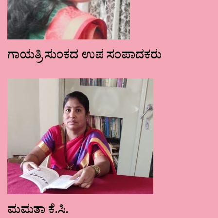
ಗಾಯತ್ರಿ ಸುಂಕದ ಉಪ ಸಂಪಾದಕರು
ಮಮತಾ ಕೆ.ಸಿ.