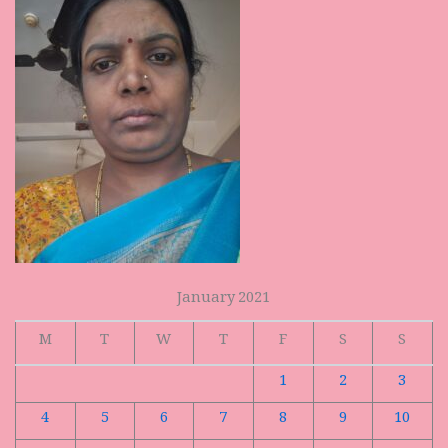
January 2021
M
T
W
T
F
S
S
1
2
3
4
5
6
7
8
9
10