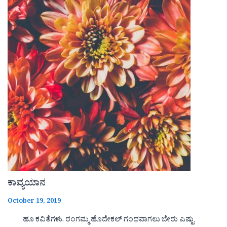
ಕಾವ್ಯಯಾನ
October 19, 2019
ಹೂ ಕವಿತೆಗಳು. ರಂಗಮ್ಮ ಹೊದೇಕಲ್ ಗಂಧವಾಗಲು ಬೇರು ಎಷ್ಟು