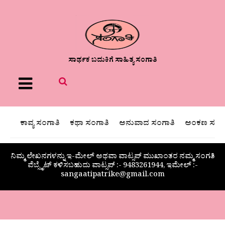
ಸಾರ್ಥಕ ಬದುಕಿಗೆ ಸಾಹಿತ್ಯ ಸಂಗಾತಿ
Menu
ಕಾವ್ಯ ಸಂಗಾತಿ
ಕಥಾ ಸಂಗಾತಿ
ಅನುವಾದ ಸಂಗಾತಿ
ಅಂಕಣ ಸಂಗಾ
ನಿಮ್ಮ ಲೇಖನಗಳನ್ನು ಇ-ಮೇಲ್ ಅಥವಾ ವಾಟ್ಸಪ್ ಮುಖಾಂತರ ನಮ್ಮ ಸಂಗತಿ
ವೆಬ್ಸೈಟ್ ಕಳಿಸಬಹುದು ವಾಟ್ಸಪ್‌ :- 9483261944, ಇಮೇಲ್ :-
sangaatipatrike@gmail.com