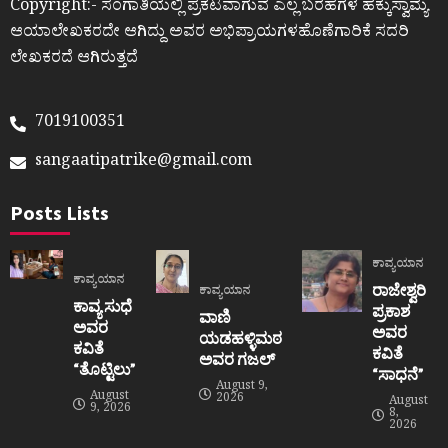
Copyright:- ಸಂಗಾತಿಯಲ್ಲಿ ಪ್ರಕಟವಾಗುವ ಎಲ್ಲ ಬರಹಗಳ ಹಕ್ಕುಸ್ವಾಮ್ಯ
ಆಯಾಲೇಖಕರದೇ ಆಗಿದ್ದು ಅವರ ಅಭಿಪ್ರಾಯಗಳಹೊಣೆಗಾರಿಕೆ ಸದರಿ
ಲೇಖಕರದೆ ಆಗಿರುತ್ತದೆ
7019100351
sangaatipatrike@gmail.com
Posts Lists
ಕಾವ್ಯಯಾನ
ಕಾವ್ಯಯಾನ
ರಾಜೇಶ್ವರಿ
ಕಾವ್ಯಯಾನ
ಕಾವ್ಯ ಸುಧೆ
ಪ್ರಕಾಶ
ವಾಣಿ
ಅವರ
ಅವರ
ಯಡಹಳ್ಳಿಮಠ
ಕವಿತೆ
ಕವಿತೆ
ಅವರ ಗಜಲ್
“ತೊಟ್ಟಿಲು”
“ಸಾಧನೆ”
August 9,
August
2026
August
9, 2026
8,
2026