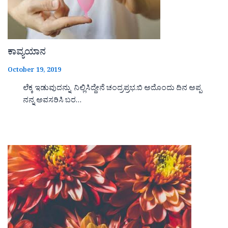
ಕಾವ್ಯಯಾನ
October 19, 2019
ಲೆಕ್ಕ ಇಡುವುದನ್ನು ನಿಲ್ಲಿಸಿದ್ದೇನೆ ಚಂದ್ರಪ್ರಭ.ಬಿ ಅದೊಂದು ದಿನ ಅಪ್ಪ
ನನ್ನ ಅವಸರಿಸಿ ಬರ…