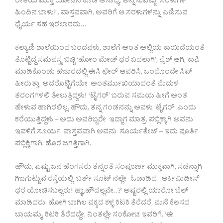
ರೀತಿಯ ಮುಕ್ತ ಯೋಚನೆ ಕೂಡ ಅಸಾಧ್ಯ, ಅನ್ನಿಸುವಷ್ಟು ‘ಸರಳುಗಳ
ಹಿಂದಿನ ಬಾಳು!’. ವಾಸ್ತವವಾಗಿ, ಅವರಿಗೆ ಆ ಸರಳುಗಳನ್ನು ಎಣಿಸುವ
ಧೈರ್ಯ ಸಹ ಇರಲಾರದು…
ಕಲ್ಯಾಣಿ ಶಾಲೆಯಿಂದ ಬಂದವಳು, ಶಾಲೆಗೆ ಅಂತ ಅಲ್ಲಿಯ ಕಾಯಿದೆಯಂತೆ
ತೊಟ್ಟಿದ್ದ ಸಮವಸ್ತ್ರ ಬಿಚ್ಚಿ ‘ಹೋಂ ಮೇಡ್ ಥರ ಬದಲಾಗಿ’, ಫ್ರೆಶ್ ಆಗಿ, ಕಾಫಿ
ಮಾಡಿಕೊಂಡು ಹಜಾರದಲ್ಲಿ ಈಸಿ ಛೇರ್ ಆವರಿಸಿ, ಒಂದೊಂದೇ ಸಿಪ್
ಹೀರುತ್ತಾ, ಅದರೊಟ್ಟಿಗೆಯೇ ಅಂತರ್ಮುಖಿಯಾದಂತೆ ಮೆದುಳ
ತರಂಗಗಳಲಿ ತೇಲುತ್ತಿದ್ದಳು! ‘ಟೈಗರ್’ ಬರುವ ಸಮಯ ಹೀಗೆ ಅಂತ
ಹೇಳುವ ಹಾಗಿರಲಿಲ್ಲ. ಹೌದು, ತನ್ನ ಗಂಡನನ್ನು ಅವಳು ‘ಟೈಗರ್’ ಎಂದು
ಕರೆಯುತ್ತಿದ್ದಳು – ಅದು ಅವರಿಬ್ಬರೇ ಇದ್ದಾಗ ಮಾತ್ರ. ಪಬ್ಲಿಕ್ಕಾಗಿ ಅವನು
ಇವಳಿಗೆ ಸೂರ್ಯ. ವಾಸ್ತವವಾಗಿ ಅವನು ಸೂರ್ಯತೇಜ್ – ಇದು ಪೂರ್ತಿ
ಪಬ್ಲಿಕ್ಕಿಗಾಗಿ; ಹೊರ ಜಗತ್ತಿಗಾಗಿ.
ಹೌದು, ಎಷ್ಟು ಜನ ಹೆಂಗಸರು ತನ್ನಂತೆ ಸಂಪೂರ್ಣ ಮುಕ್ತವಾಗಿ, ಸಡನ್ನಾಗಿ
ಗಿಜಗುಟ್ಟುವ ರಸ್ತೆಯಲ್ಲಿ ಬರ್ತ್ ಸೂಟ್ ನಲ್ಲೇ ಓಡಾಡಿದ ಆರ್ಕಿಮಿಡೀಸ್
ಥರ ಯೋಚಿಸಬಲ್ಲರು! ಹ್ಞಾ,ಹೌದಲ್ಲವೇ…? ಅಷ್ಟರಲ್ಲಿ ಯಾರೋ ಬೆಲ್
ಮಾಡಿದರು. ಹೋಗಿ ಬಾಗಿಲ ಪಕ್ಕದ ಕಳ್ಳ ಕಿಟಕಿ ತೆರೆದರೆ, ಮನೆ ಕೆಲಸದ
ಬಾಯಮ್ಮ. ಕಿಟಕಿ ತೆರೆದದ್ದೇ, ನಿಂತಲ್ಲೇ ಸಂಕೋಚ ಇವರಿಗೆ. ‘ಈ