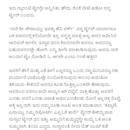
ಇದು ಗ್ಯಾರಂಟಿ ಟೈಗರ್ರೇ ಅನ್ನಿಸಿತು. ಹೌದು, ಜಿಂಕೆ ಬೇಟೆ ಆಡೋ ನನ್ನ
ಟೈಗರ್ ಬಂದರು.
“ಸಾರಿ ರೀ, ಲೇಟಾಯ್ತು. ಇವತ್ತು ಹೆವಿ ವರ್ಕ್”. ನನ್ನ ಟೈಗರ್ ಯಾವಾಗಲೂ
ಏಕ ವಚನದಲ್ಲಿ ಕರೆಯೋದೇ ಇಲ್ಲ. ನನ್ನನ್ನ ಮಾತ್ರ ಅಲ್ಲ. ಅವರ ಆಫೀಸಿನ
ಜಾನಿಟರ್ ಆಗಲೀ, ಇನ್ನಾವ ಥರದ ಕೆಲಸದವರೇ ಆದರೂ, ಅವರನ್ನೂ
ಬಹುವಚನದಲ್ಲೇ, ಹೋಗಿ- ಬನ್ನಿ, ಹೀಗೇ ಮಾತಾಡಿಸುವುದು. ಅವರು ಸಾರಿ
ಅಂದಾಗ ಟೈಂ ನೋಡಿದೆ. ಓ, ಆಗಲೇ ಎಂಟು ಗಂಟೆ ಹತ್ತಿರ!
ಇವರಿಗೆ ಹೇಗೆ ಮತ್ತು ಏಕೆ ಹೀಗೆ ಎಲ್ಲರನ್ನೂ, ಒಂದು ಸಣ್ಣ ಮಗುವನ್ನೂ ಸಹ,
ಮರ್ಯಾದೆ ಭಾಷೆಯಲ್ಲೇ ಸಂಬೋಧಿಸುವುದು ಆರಂಭ ಆಯಿತೋ
ತಿಳಿಯದು. ಕೇಳಿದರೆ ಅವರೂ ಕೂಡ ಗೊತ್ತಿಲ್ಲ ಎಂತಲೇ ಹೇಳುವುದು.
ಅವರಿಂದ ನನಗೂ ಅದೇ ಅಭ್ಯಾಸ ಆಗಿ ಬಿಟ್ಟಿದೆ. ರಾತ್ರಿ ಹೊತ್ತು, ಅವರಿಗೆ
ಎರಡು-ನನಗೆ ಎರಡು ಚಪಾತಿ ಅಥವ ಎರಡೆರಡು ದೋಸೆ ಇಲ್ಲ ಚಿಕ್ಕ ರೊಟ್ಟಿ,
ಅಕ್ಕಿ ಇಲ್ಲ ರಾಗಿ; ಇದು ನಮ್ಮ ರೂಢಿ. ಊಟ ಅಂತ ಮಾಡುವಾಗ, “ಕಲ್ಯಾಣಿ,
ಏನಾಯ್ತು, ನಿಮ್ಮ ರಿಪೋರ್ಟ್; ಎಲ್ಲ ಓಕೆ ತಾನೆ?” ಟೈಗರ್ ಕೇಳಿದ್ದು ಪಾಪ
ಸುಸ್ತಾದ ಟೈಗರ್ ಥರ ಇತ್ತು. ಅಮ್ಮನಿಗೆ ಕುಯ್ದಿದ್ದನ್ನೇ ಕುಯ್ದೆ. ಓಕೆ ಅಂತ
ಸುಮ್ಮನಾಗಿ, ತಿಂದು ಎದ್ದರು. ಸುಸ್ತಾದಂತೆ ಸೀದಾ ಬೆಡ್ ರೂಮ್ ಕಡೆ