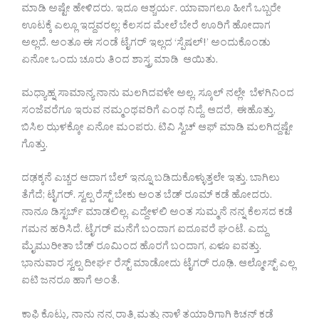
ಮಾಡಿ ಅಷ್ಟೇ ಹೇಳಿದರು. ಇದೂ ಆಶ್ಚರ್ಯ. ಯಾವಾಗಲೂ ಹೀಗೆ ಒಬ್ಬರೇ
ಊಟಕ್ಕೆ ಎಲ್ಲೂ ಇದ್ದವರಲ್ಲ; ಕೆಲಸದ ಮೇಲೆ ಬೇರೆ ಊರಿಗೆ ಹೋದಾಗ
ಅಲ್ಲದೆ. ಅಂತೂ ಈ ಸಂಡೆ ಟೈಗರ್ ಇಲ್ಲದ ‘ಸ್ಪೆಷಲ್!’ ಅಂದುಕೊಂಡು
ಏನೋ ಒಂದು ಚೂರು ತಿಂದ ಶಾಸ್ತ್ರ ಮಾಡಿ ಆಯಿತು.
ಮಧ್ಯಾಹ್ನ ಸಾಮಾನ್ಯ ನಾನು ಮಲಗಿದವಳೇ ಅಲ್ಲ. ಸ್ಕೂಲ್ ನಲ್ಲೇ ಬೆಳಗಿನಿಂದ
ಸಂಜೆವರೆಗೂ ಇರುವ ನಮ್ಮಂಥವರಿಗೆ ಎಂಥ ನಿದ್ದೆ. ಆದರೆ, ಈಹೊತ್ತು,
ಬಿಸಿಲ ಝಳಕ್ಕೋ ಏನೋ ಮಂಪರು. ಟಿವಿ ಸ್ವಿಚ್ ಆಫ್ ಮಾಡಿ ಮಲಗಿದ್ದಷ್ಟೇ
ಗೊತ್ತು.
ದಢಕ್ಕನೆ ಎಚ್ಚರ ಆದಾಗ ಬೆಲ್ ಇನ್ನೂ ಬಡಿದುಕೊಳ್ಳುತ್ತಲೇ ಇತ್ತು. ಬಾಗಿಲು
ತೆಗೆದೆ; ಟೈಗರ್. ಸ್ವಲ್ಪ ರೆಸ್ಟ್ ಬೇಕು ಅಂತ ಬೆಡ್ ರೂಮ್ ಕಡೆ ಹೋದರು.
ನಾನೂ ಡಿಸ್ಟರ್ಬ್ ಮಾಡಲಿಲ್ಲ. ಎದ್ದೇಳಲಿ ಅಂತ ಸುಮ್ಮನೆ ನನ್ನ ಕೆಲಸದ ಕಡೆ
ಗಮನ ಹರಿಸಿದೆ. ಟೈಗರ್ ಮನೆಗೆ ಬಂದಾಗ ಐದೂವರೆ ಘಂಟೆ. ಎದ್ದು
ಮೈಮುರೀತಾ ಬೆಡ್ ರೂಮಿಂದ ಹೊರಗೆ ಬಂದಾಗ, ಏಳೂ ಐವತ್ತು.
ಭಾನುವಾರ ಸ್ವಲ್ಪ ದೀರ್ಘ ರೆಸ್ಟ್ ಮಾಡೋದು ಟೈಗರ್ ರೂಢಿ. ಆಲ್ಮೋಸ್ಟ್ ಎಲ್ಲ
ಐಟಿ ಜನರೂ ಹಾಗೆ ಅಂತೆ.
ಕಾಫಿ ಕೊಟ್ಟು, ನಾನು ನನ್ನ ರಾತ್ರಿ ಮತ್ತು ನಾಳೆ ತಯಾರಿಗಾಗಿ ಕಿಚನ್ ಕಡೆ