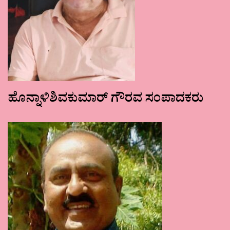
ಹೊನ್ನಾಳಿಶಿವಕುಮಾರ್ ಗೌರವ ಸಂಪಾದಕರು