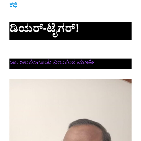
ಕಥೆ
ಡಿಯರ್-ಟೈಗರ್!
ಡಾ. ಅರಕಲಗೂಡು ನೀಲಕಂಠ ಮೂರ್ತಿ