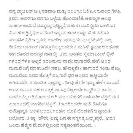
ನನ್ನ ಬ್ಯಾಚಲರ್ ಡಿಗ್ರಿ ಸಹಪಾಠಿ ಮತ್ತು ಇಂದಿಗೂ ಓಕೆ ಎನಿಸುವಂಥ ಗೆಳತಿ,
ಕ್ಷಮಾ. ಅವಳಿಗೂ ನನಗೂ ಒಳ್ಳೆಯ ಹೊಂದಾಣಿಕೆ. ಅಕಸ್ಮಾತ್ ಅಂಥ
ಸಾಹಸೀ ಕಾಯಿದೆ ನಮ್ಮಲ್ಲೂ ಇದ್ದಿದ್ದರೆ, ಬಹುಶಃ ನಾವಿಬ್ಬರೂ ಏಕಲಿಂಗ
ವಿವಾಹ ಆಗ್ತಿದ್ದೆವೋ ಏನೋ! ಇಬ್ಬರೂ ಕೂಡ ಅಷ್ಟೇ ‘ಬಿಡುಗಡೆ’ಯ
ಮಾನಸಿಕ ಸ್ಥಿತಿ ಇದ್ದವರು. ಅವಳೀಗ ಇರುವುದು, ಮಸ್ಕಟ್ ನಲ್ಲಿ. ಎಲ್ಲ
ರೀತಿಯ ಬಾರ್ಡರ್ ಗಳನ್ನೂ ಬಿಟ್ಟು ಬದುಕುವ ಮಹಿಳೆ, ಕ್ಷಮಾ; ಅಂಥವಳು
ಈಗ ದೂರದ ಅರಬ್ಬರ ನಾಡಲ್ಲಿ!…ನಿಜ, ಅಂತಹ ಸೈಯಾಮೀಸ್ ಟ್ವಿನ್
ಗಳಂಥ ಗೆಳತಿ ಅಲ್ಲದೆ ಇರಬಹುದು ನಾವು; ಹಾಗಾದರೆ, ಹೇಗೆ ಅಂಥ
ಮದುವೆ ಬಗ್ಗೆ ಮಾತಾಡಿದೆ? ಸಹಜ, ಹೌದಲ್ಲವೇ? ಹಾಗಾದರೆ ಗಂಡು ಹೆಣ್ಣು
ಮದುವೆಯ ದಿನದ ಹೊತ್ತಿಗೆ ವಜ್ರಗಾರೆ ಥರ ಅಂಟಿದ ಆತ್ಮೀಯರೇ
ಆಗಿರುವರೇ…? ಖಂಡಿತ ಇಲ್ಲವಲ್ಲ… ನೀವು ಹೇಗೇ ಇದ್ದು, ಹೇಗೇ ಮದುವೆ
ಅಂತ ಆದರೂ ಸಹ ಅಂತ್ಯಕ್ಕೆ ಆಗುವುದೆಲ್ಲ ಅದೇ ಆದ್ದರಿಂದ ತಾನೇ…
ಒಂದೊಮ್ಮೆ ಅರಿವೆ ಕಾಣದ ಆದಿ ಮಾನವ ಹಗಲಿರುಳು ಬರೀ ಬೆತ್ತಲೆ; ಈಗ
ಏಕಾಂತದಲ್ಲಿ ‘ನಾಗರಿಕ’ ಬೆತ್ತಲೆ…! ಇದರಿಂದಲೇ ತಾನೆ, ಕೊನೆಗೂ
ಅನ್ಯೋನ್ನತೆ ಅಂತ ಬಂದು, ಗಂಡನ ಜೊತೆ ಹೆಂಡತಿಗೆ ಆತ್ಮೀಯತೆ
ಬರೋದು…! ಹ್ಞಾ,..ಹೌದು, ಎಷ್ಟು ಜನ ಈ ನಗ್ನಸತ್ಯ ಒಪ್ಪುತ್ತಾರೆ…ಅದೂ
ಒಂದು ಹೆಣ್ಣಿನ ಮೆದುಳಲ್ಲಿ ಬಂದ ಸತ್ಯಚಿಂತನೆಯಿಂದ…!