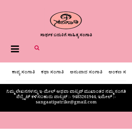
ಸಾರ್ಥಕ ಬದುಕಿಗೆ ಸಾಹಿತ್ಯ ಸಂಗಾತಿ
Menu
ಕಾವ್ಯ ಸಂಗಾತಿ
ಕಥಾ ಸಂಗಾತಿ
ಅನುವಾದ ಸಂಗಾತಿ
ಅಂಕಣ ಸಂಗಾ
ನಿಮ್ಮ ಲೇಖನಗಳನ್ನು ಇ-ಮೇಲ್ ಅಥವಾ ವಾಟ್ಸಪ್ ಮುಖಾಂತರ ನಮ್ಮ ಸಂಗತಿ
ವೆಬ್ಸೈಟ್ ಕಳಿಸಬಹುದು ವಾಟ್ಸಪ್‌ :- 9483261944, ಇಮೇಲ್ :-
sangaatipatrike@gmail.com