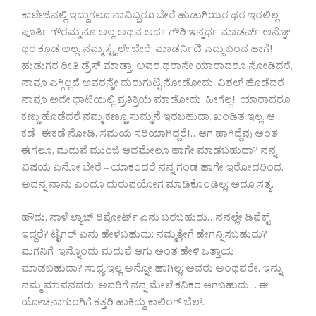
ಕಾಲೇಜಿನಲ್ಲಿ ಇದ್ದಾಗಲೂ ನಾವಿಬ್ಬರೂ ಬೇರೆ ಹುಡುಗಿಯರ ಥರ ಇರಲಿಲ್ಲ —
ಪೂರ್ತಿ ಗೌರಮ್ಮನೂ ಅಲ್ಲ ಅಥವ ಅರ್ಧ ಗೌರಿ ಇನ್ನರ್ಧ ಮಾಡರ್ನ್ ಅನ್ನೋ
ಥರ ಕೂಡ ಅಲ್ಲ. ನಮ್ಮ ಸ್ಟೈಲೇ ಬೇರೆ; ಮಾಡರ್ನಿಟಿ ಎದ್ದು ಬಂದ ಹಾಗೆ!
ಹುಡುಗರ ರೀತಿ ಡ್ರೆಸ್ ಮಾಡ್ತಾ, ಅವರ ಥರಾನೇ ಯಾರಾದರೂ ನೋಡಿದರೆ,
ನಾವೂ ಎಗ್ಗಿಲ್ಲದೆ ಅವರನ್ನೇ ದುರುಗುಟ್ಟಿ ನೋಡೋದು, ವಿಶಲ್ ಹೊಡೆದರೆ
ನಾವೂ ಅದೇ ಧಾಟಿಯಲ್ಲಿ ಪ್ರತಿಕ್ರಿಯೆ ಮಾಡೋದು, ಹೀಗೆಲ್ಲ! ಯಾರಾದರೂ
ಕಣ್ಣು ಹೊಡೆದರೆ ನಮ್ಮ ಕಣ್ಣೂ ಸುಮ್ಮನೆ ಇರಬಹುದಾ, ಖಂಡಿತ ಇಲ್ಲ. ಆ
ಕಡೆ ಈಕಡೆ ನೋಡಿ, ಸಮಯ ಸರಿಯಾಗಿದ್ದರೆ!…ಆಗ ಹಾಗಿದ್ದೆವು ಅಂತ
ಈಗಲೂ, ಮದುವೆ ಮುಂಜಿ ಆದಮೇಲೂ ಹಾಗೇ ಮಾಡಬಹುದಾ? ನನ್ನ
ವಿಷಯ ಏನೋ ಬೇರೆ – ಯಾಕಂದರೆ ನನ್ನ ಗಂಡ ಹಾಗೇ ಇರೋದರಿಂದ.
ಅದನ್ನ ನಾನು ಎಂದೂ ದುರುಪಯೋಗ ಮಾಡಿಕೊಂಡಿಲ್ಲ; ಅದೂ ಸತ್ಯ.
ಹೌದು, ನಾಳೆ ಲ್ಯಾಬ್ ರಿಪೋರ್ಟ್ ಏನು ಬರಬಹುದು…ನನಲ್ಲೇ ಡಿಫೆಕ್ಟ್
ಇದ್ದರೆ? ಟೈಗರ್ ಏನು ಹೇಳಬಹುದು; ನಮ್ಮತ್ತೇಗೆ ಹೇಗನ್ನಿಸಬಹುದು?
ಮಗನಿಗೆ ಇನ್ನೊಂದು ಮದುವೆ ಆಗು ಅಂತ ಹೇಳಿ ಒತ್ತಾಯ
ಮಾಡಬಹುದಾ? ಸಾಧ್ಯ ಇಲ್ಲ ಅನ್ನೋ ಹಾಗಿಲ್ಲ; ಅವರು ಅಂಥವರೇ. ಇನ್ನು
ನಮ್ಮ ಮಾವನವರು; ಅವರಿಗೆ ನನ್ನ ಮೇಲೆ ಕನಿಕರ ಆಗಬಹುದು… ಈ
ಯೋಚನಾಗುಂಗಿಗೆ ಕತ್ತರಿ ಹಾಕಿದ್ದು ಕಾಲಿಂಗ್ ಬೆಲ್.