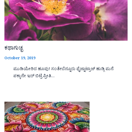
ಕಥಾಗುಚ್ಛ
October 19, 2019
ಮುಡಿಯೇರಿದ ಹೂವು! ಸಂತೇಬೆನ್ನೂರು ಫೈಜ್ನಾಟ್ರಾಜ್ ಹುಡ್ಗಿ ಮನೆ
ಪಕ್ಕಾನೇ ಇದ್ ಬಿಟ್ರೆ ಪ್ರೀತಿ…