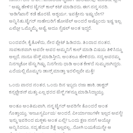
ನಾನೀಗ ಆನ್ ದ ವೇ…ಏನಾದರೂ ಲೈಟಾಗಿ ‘ಹುಲಿಮೇವು’ ಮಾಡಿಡಿ, ಪ್ಲೀಸ್
” ಅಷ್ಟು ಹೇಳಿದ ಟೈಗರ್ ಕಾಲ್ ಕಟ್ ಮಾಡಿದರು. ಈಗ ನನ್ನ ಸರದಿ.
‘ಅಡಿಗೆಖಾನೆ’ ಕಡೆ ಹೊರಟೆ. ಆಶ್ಚರ್ಯ, ಇವತ್ತೇನು ಇಷ್ಟು ಬೇಗ?
ಅನ್ನಿಸಿತು.ಟೈಗರ್ ಸಾಹೇಬರಿಗೆ ಹೋಟೆಲ್ ಅಂದರೆ ಅಷ್ಟೊಂದು ಇಷ್ಟ ಇಲ್ಲ.
ಎಲ್ಲೋ ಒಮ್ಮೊಮ್ಮೆ, ಅಷ್ಟೆ. ಅದೂ ಸ್ಪೆಷಲ್ ಅಂತ ಇದ್ದರೆ.
ಬಂದವರೇ, ಕೈ ತೊಳೆದು, ನೇರ ಪ್ಲೇಟ್ ಹಿಡಿದರು. ತಿಂದಾದ ನಂತರ,
ಸಾವಕಾಶವಾಗಿ ಅವರೇ ಅವರ ಅಮ್ಮನಿಗೆ ಕಾಲ್ ಮಾಡಿ ವಿಷಯ ತಿಳಿಸಿದ್ದೂ
ಅಲ್ಲದೆ, ನಾನೂ ಟೆಸ್ಟ್ ಮಾಡಿಸ್ತೀನಿ, ಅಂತಲೂ ಹೇಳಿದರು. ಸದ್ಯ ಅವರಮ್ಮ
ನಿನಗ್ಯಾಕೋ ಟೆಸ್ಟು ಗಿಷ್ಟು, ನಿನಗೇನು ಧಾಡಿ ಅಂತ ಕೇಳದೆ ಸುಮ್ಮನಾಗಿದ್ದರು.
ಎದೆಯಲ್ಲಿ ಮೊಮ್ಮಗು ಡಾನ್ಸ್ ಮಾಡ್ತಾ ಇರಲಿಲ್ಲವೇ ಮತ್ತೆ!
ಒಂದು ವಾರದ ನಂತರ, ಒಂದು ದಿನ ಇಬ್ಬರು ರಜಾ ಹಾಕಿ, ಡಾಕ್ಟರ್
ಕನ್ಸಲ್ಟೇಶನ್ ಮತ್ತು ಎಲ್ಲ ಥರದ ಟೆಸ್ಟ್ ಗಳನ್ನೂ ಮಾಡಿಸಿದ್ದಾಯ್ತು.
ಅಂತೂ ಅಂತಿಮವಾಗಿ, ನನ್ನ ಟೈಗರ್ ಅವರಿಗೇ ತೊಂದರೆ ಅಂತ
ಗೊತ್ತಾಯ್ತು. ‘ಅಜೂಸ್ಪರ್ಮಿಯ’ ಅಂದರೆ, ವೀರ್ಯಾಣುಗಳೇ ಇಲ್ಲದ ಅವಸ್ಥೆ!
ಇನ್ನು ಇವರಿಂದ ಮಕ್ಕಳು ಅಂತ ಎಲ್ಲಿ? ಒಂದು ಕ್ಷಣ ನನಗೆ ಅಯ್ಯೋ
ಅನ್ನಿಸಿದರೂ, ಸದ್ಯ ಹೆರುವ ಶಿಕ್ಷೆ ಇಲ್ಲವಲ್ಲ…ರೋಗಿ ಬಯಕೆಯನ್ನೇ ಆ