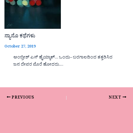
ನ್ಯಾನೊ ಕಥೆಗಳು
October 27, 2019
ಅಂಬ್ರೀಶ್ ಎಸ್ ಹೈಯ್ಯಾಳ್… ಒಂದು– ಬರಗಾಲದಿಂದ ತತ್ತರಿಸಿದ
ಜನ ದೇವರ ಮೊರೆ ಹೋದರು.…
PREVIOUS
NEXT