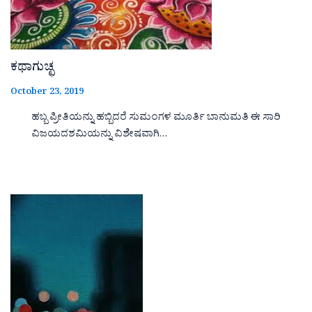
ಕಥಾಗುಚ್ಛ
October 23, 2019
ಹಬ್ಬ ಪ್ರೀತಿಯನ್ನು ಹಬ್ಬಿದರೆ ಸುಮಂಗಳ ಮೂರ್ತಿ ಬಾನುಮತಿ ಈ ಸಾರಿ
ವಿಜಯದಶಮಿಯನ್ನು ವಿಶೇಷವಾಗಿ…