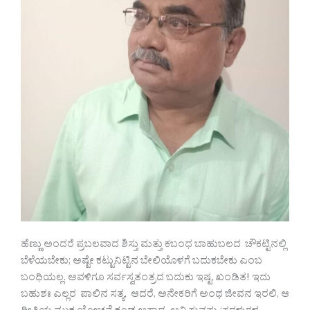
ಹೆಣ್ಣು ಅಂದರೆ ಪ್ರಬಲವಾದ ಶಿಸ್ತು ಮತ್ತು ಕಬಂಧ ಬಾಹುಬಲದ ಚೌಕಟ್ಟಿನಲ್ಲಿ
ಬೆಳೆಯಬೇಕು; ಅಷ್ಟೇ ಕಟ್ಟುನಿಟ್ಟಿನ ಬೇಲಿಯೊಳಗೆ ಬದುಕಬೇಕು ಎಂಬ
ಬಂಧಿಯಲ್ಲ. ಅವಳಿಗೂ ಸರ್ವಸ್ವತಂತ್ರದ ಬದುಕು ಇಷ್ಟ. ಖಂಡಿತ! ಇದು
ಬಹುಶಃ ಎಲ್ಲರ ಪಾಲಿನ ಸತ್ಯ. ಆದರೆ, ಅನೇಕರಿಗೆ ಅಂಥ ಜೀವನ ಇರಲಿ, ಆ