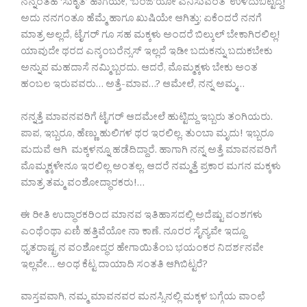
ನನ್ನಂತಹ ‘ಸುಕೃತೆ’ ಹಾಗೆಯೇ, ‘ಬಂಜೆ’ಯೋ ಎನಿಸುವಂತೆ ಉಳಿದುಬಿಟ್ಟಿದ್ದೆ!
ಅದು ನನಗಂತೂ ಹೆಮ್ಮೆ ಹಾಗೂ ಖುಷಿಯೇ ಆಗಿತ್ತು; ಏಕೆಂದರೆ ನನಗೆ
ಮಾತ್ರ ಅಲ್ಲದೆ, ಟೈಗರ್ ಗೂ ಸಹ ಮಕ್ಕಳು ಅಂದರೆ ಬಿಲ್ಕುಲ್ ಬೇಕಾಗಿರಲಿಲ್ಲ!
ಯಾವುದೇ ಥರದ ಎನ್ಕಂಬರೆನ್ಸಸ್ ಇಲ್ಲದೆ ಇಡೀ ಬದುಕನ್ನು ಬದುಕಬೇಕು
ಅನ್ನುವ ಮಹದಾಸೆ ನಮ್ಮಿಬ್ಬರದು. ಆದರೆ, ಮೊಮ್ಮಕ್ಕಳು ಬೇಕು ಅಂತ
ಹಂಬಲ ಇರುವವರು… ಅತ್ತೆ-ಮಾವ…? ಆಮೇಲೆ, ನನ್ನ ಅಮ್ಮ…
ನನ್ನತ್ತೆ ಮಾವನವರಿಗೆ ಟೈಗರ್ ಆದಮೇಲೆ ಹುಟ್ಟಿದ್ದು ಇಬ್ಬರು ತಂಗಿಯರು.
ಪಾಪ, ಇಬ್ಬರೂ, ಹೆಣ್ಣು ಹುಲಿಗಳ ಥರ ಇರಲಿಲ್ಲ. ತುಂಬಾ ಮೃದು! ಇಬ್ಬರೂ
ಮದುವೆ ಆಗಿ ಮಕ್ಕಳನ್ನೂ ಹಡೆದಿದ್ದಾರೆ. ಹಾಗಾಗಿ ನನ್ನ ಅತ್ತೆ ಮಾವನವರಿಗೆ
ಮೊಮ್ಮಕ್ಕಳೇನೂ ಇರಲಿಲ್ಲ ಅಂತಲ್ಲ. ಆದರೆ ನಮ್ಮತ್ತೆ ಪ್ರಕಾರ ಮಗನ ಮಕ್ಕಳು
ಮಾತ್ರ ತಮ್ಮ ವಂಶೋದ್ಧಾರಕರು!…
ಈ ರೀತಿ ಉದ್ಧಾರಕರಿಂದ ಮಾನವ ಇತಿಹಾಸದಲ್ಲಿ ಅದೆಷ್ಟು ವಂಶಗಳು
ಎಂಥೆಂಥಾ ಏಣಿ ಹತ್ತಿವೆಯೋ ನಾ ಕಾಣೆ. ನೂರರ ಸೈನ್ಯವೇ ಇದ್ದೂ
ಧೃತರಾಷ್ಟ್ರನ ವಂಶೋದ್ಧರ ಹೇಗಾಯಿತೆಂಬ ಭಯಂಕರ ನಿದರ್ಶನವೇ
ಇಲ್ಲವೇ… ಅಂಥ ಕೆಟ್ಟ ದಾಯಾದಿ ಸಂತತಿ ಆಗಿಬಿಟ್ಟರೆ?
ವಾಸ್ತವವಾಗಿ, ನಮ್ಮ ಮಾವನವರ ಮನಸ್ಸಿನಲ್ಲಿ ಮಕ್ಕಳ ಬಗ್ಗೆಯ ವಾಂಛೆ