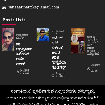
sangaatipatrike@gmail.com
Posts Lists
ಕಾವ್ಯಯಾನ
ಕಾವ್ಯಯಾನ
ಅಂಕಣ
ಕಾರ್ತಿಕ್
ಗಝಲ್
ಸಂಗಾತಿ
ಭಟ್
ಜಯದೇವಿ
ಡಾ
ತಾಯಿ
ಬಳಗುಳಿ
ಲಿಗಾಡೆ
ಅನ್ನಪೂರ್ಣ
ಜೀವನ
ಅವರ
ಹಿರೇಮಠ
ನಿಮ್ಮೊಂದಿಗೆ
ಕವಿತೆ
ಅವರ
“ನನ್ನೆದೆಯ
ಗಜಲ್
August
ಗೂಡಿನಲ್ಲಿ”
7,
August
2026
7, 2026
August
7, 2026
ಸಂಗಾತಿಯಲ್ಲಿ ಪ್ರಕಟವಾಗುವ ಎಲ್ಲ ಬರಹಗಳ ಹಕ್ಕುಸ್ವಾಮ್ಯ
ಆಯಾಲೇಖಕರದೇ ಆಗಿದ್ದು ಅವರ ಅಭಿಪ್ರಾಯಗಳಹೊಣೆಗಾರಿಕೆ