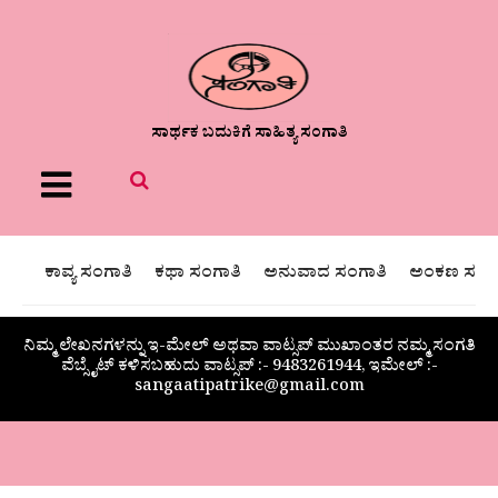
ಸಾರ್ಥಕ ಬದುಕಿಗೆ ಸಾಹಿತ್ಯ ಸಂಗಾತಿ
Menu
ಕಾವ್ಯ ಸಂಗಾತಿ
ಕಥಾ ಸಂಗಾತಿ
ಅನುವಾದ ಸಂಗಾತಿ
ಅಂಕಣ ಸಂಗಾ
ನಿಮ್ಮ ಲೇಖನಗಳನ್ನು ಇ-ಮೇಲ್ ಅಥವಾ ವಾಟ್ಸಪ್ ಮುಖಾಂತರ ನಮ್ಮ ಸಂಗತಿ
ವೆಬ್ಸೈಟ್ ಕಳಿಸಬಹುದು ವಾಟ್ಸಪ್‌ :- 9483261944, ಇಮೇಲ್ :-
sangaatipatrike@gmail.com