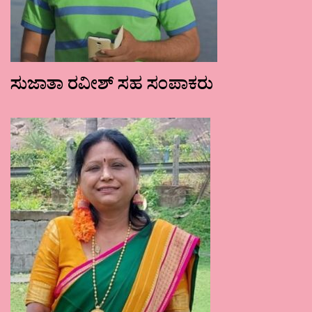
ಸುಜಾತಾ ರವೀಶ್ ಸಹ ಸಂಪಾಕರು