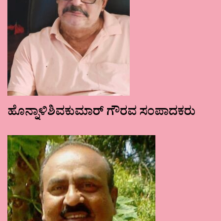
ಹೊನ್ನಾಳಿಶಿವಕುಮಾರ್ ಗೌರವ ಸಂಪಾದಕರು