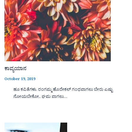
ಕಾವ್ಯಯಾನ
October 19, 2019
ಹೂ ಕವಿತೆಗಳು. ರಂಗಮ್ಮ ಹೊದೇಕಲ್ ಗಂಧವಾಗಲು ಬೇರು ಎಷ್ಟು
ನೋಯಬೇಕೋ.. ಘಮ ವಾಗಲು…