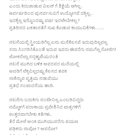
ಎಂದು ಕಿರುಚಾಡುವ ವಿಲನ್ ಗೆ ಶಿಕ್ಷೆಯೆ ಆಗಿಲ್ಲ ,
ಆರ್ವರ್ಷದಿಂದ ಪುನರ್ವಸುವಿಗೆ ಉದ್ಯೋಗವೆ ದಕ್ಕಿಲ್ಲ…
ಇದಕ್ಕೆಲ್ಲ ಇನ್ನೊಂದಷ್ಟು ವರ್ಷ ಇರಲೇಬೇಕಲ್ಲ ?
ಪ್ರತಿದಿನದ ಏಕತಾನತೆಗೆ ಸುಖ ಕೊಡುವ ಕಾಯುವಿಕೆಗಳು …….
ನಟನೆಯಲ್ಲಿ ಸ್ತ್ರೀಯರಿಗೆಲ್ಲ ಏನು ಮನೆಕೆಲಸವೆ ಇರುವುದಿಲ್ಲವಲ್ಲ
ಸದಾ ಸಿಂಗರಿಸಿಕೊಂಡೆ ಇರುವ ಇವರು ಈವರೆಗು ನಮಗೆಲ್ಲ ಸೋಜಿಗ!
ಲೋಕದೆಲ್ಲಾ ಸದ್ಗಹೃಣಿಯರಂತೆ
ನಟನೆ ಮುಗಿದ ಬಳಿಕ ಅವರವರ ಮನೆಯಲ್ಲಿ
ಅವರಿಗೆ ಲೆಕ್ಕವಿಲ್ಲದಷ್ಟು ಕೆಲಸದ ತವಕ
ಸಾಕೆನ್ನುವ ವೃತ್ತಿಯ ನಡುವೆಯು
ಪ್ರತಿಭೆ ಸಂಪಾದನೆಯ ಹಾದಿ.
ನಟನೆಗು ಬದುಕಿಗು ನಂಟೇನಿಲ್ಲ ಎಂಬರಿವಿದ್ದರು
ನಮ್ಮೊಳಗೆ ಪರಾಕಾಯ ಪ್ರವೇಶಿಸಿದ ಪಾತ್ರಗಳಿಗೆ
ಉತ್ತರವಾಗಬೇಕು ಕತೆಗಳು..
ತೆರೆ ಮೇಲೆ ಅಂಕ ಮುಗಿಯುವರೆಗು ಪಯಣ
ಪಥಿಕರು ನಾವೋ ? ಅವರೋ?