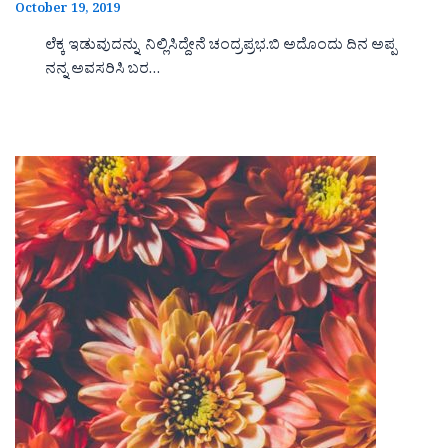
October 19, 2019
ಲೆಕ್ಕ ಇಡುವುದನ್ನು ನಿಲ್ಲಿಸಿದ್ದೇನೆ ಚಂದ್ರಪ್ರಭ.ಬಿ ಅದೊಂದು ದಿನ ಅಪ್ಪ
ನನ್ನ ಅವಸರಿಸಿ ಬರ…