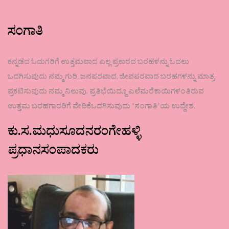
ಸಂಗಾತಿ
ಕನ್ನಡದ ಓದುಗರಿಗೆ ಉತ್ತಮವಾದ ಎಲ್ಲ ಪ್ರಕಾರದ ಬರಹಳನ್ನು ಓದಲು
ಒದಗಿಸುವುದು ನಮ್ಮ ಗುರಿ. ಜನಪರವಾದ, ಜೀವಪರವಾದ ಬರಹಗಳನ್ನು ಮಾತ್ರ
ಪ್ರಕಟಿಸುವುದು ನಮ್ಮ ನಿಲುವು. ಪ್ರತಿಭೆಯಿದ್ದೂ ಎಲೆಮರೆಕಾಯಿಗಳಂತಿರುವ
ಉತ್ತಮ ಬರಹಗಾರರಿಗೆ ವೇದಿಕೆಒದಗಿಸುವುದು ʼಸಂಗಾತಿʼಯ ಉದ್ದೇಶ.
ಕು.ಸ.ಮಧುಸೂದನರಂಗೇಹಳ್ಳಿ
ಪ್ರಧಾನಸಂಪಾದಕರು