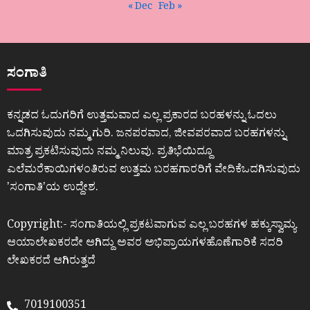
« Dec
Feb »
ಸಂಗಾತಿ
ಕನ್ನಡದ ಓದುಗರಿಗೆ ಉತ್ತಮವಾದ ಎಲ್ಲ ಪ್ರಕಾರದ ಬರಹಳನ್ನು ಓದಲು
ಒದಗಿಸುವುದು ನಮ್ಮ ಗುರಿ. ಜನಪರವಾದ, ಜೀವಪರವಾದ ಬರಹಗಳನ್ನು
ಮಾತ್ರ ಪ್ರಕಟಿಸುವುದು ನಮ್ಮ ನಿಲುವು. ಪ್ರತಿಭೆಯಿದ್ದೂ
ಎಲೆಮರೆಕಾಯಿಗಳಂತಿರುವ ಉತ್ತಮ ಬರಹಗಾರರಿಗೆ ವೇದಿಕೆಒದಗಿಸುವುದು
ʼಸಂಗಾತಿʼಯ ಉದ್ದೇಶ.
Copyright:- ಸಂಗಾತಿಯಲ್ಲಿ ಪ್ರಕಟವಾಗುವ ಎಲ್ಲ ಬರಹಗಳ ಹಕ್ಕುಸ್ವಾಮ್ಯ
ಆಯಾಲೇಖಕರದೇ ಆಗಿದ್ದು ಅವರ ಅಭಿಪ್ರಾಯಗಳಹೊಣೆಗಾರಿಕೆ ಸದರಿ
ಲೇಖಕರದೆ ಆಗಿರುತ್ತದೆ
7019100351