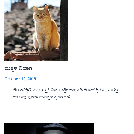
ಮಕ್ಕಳ ವಿಭಾಗ
October 19, 2019
ಕೆಂಚಬೆಕ್ಕಿಗೆ ಏನಾಯ್ತು? ವಿಜಯಶ್ರೀ ಹಾಲಾಡಿ ಕೆಂಚಬೆಕ್ಕಿಗೆ ಏನಾಯ್ತು
ಬಾಲವು ಪೂರಾ ಮಣ್ಣಾಯ್ತು ಗಡಗಡ…