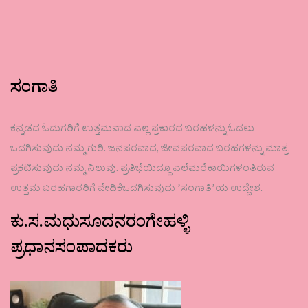
ಸಂಗಾತಿ
ಕನ್ನಡದ ಓದುಗರಿಗೆ ಉತ್ತಮವಾದ ಎಲ್ಲ ಪ್ರಕಾರದ ಬರಹಳನ್ನು ಓದಲು
ಒದಗಿಸುವುದು ನಮ್ಮ ಗುರಿ. ಜನಪರವಾದ, ಜೀವಪರವಾದ ಬರಹಗಳನ್ನು ಮಾತ್ರ
ಪ್ರಕಟಿಸುವುದು ನಮ್ಮ ನಿಲುವು. ಪ್ರತಿಭೆಯಿದ್ದೂ ಎಲೆಮರೆಕಾಯಿಗಳಂತಿರುವ
ಉತ್ತಮ ಬರಹಗಾರರಿಗೆ ವೇದಿಕೆಒದಗಿಸುವುದು ʼಸಂಗಾತಿʼಯ ಉದ್ದೇಶ.
ಕು.ಸ.ಮಧುಸೂದನರಂಗೇಹಳ್ಳಿ
ಪ್ರಧಾನಸಂಪಾದಕರು