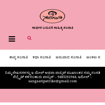
ಸಾರ್ಥಕ ಬದುಕಿಗೆ ಸಾಹಿತ್ಯ ಸಂಗಾತಿ
Menu
ಕಾವ್ಯ ಸಂಗಾತಿ
ಕಥಾ ಸಂಗಾತಿ
ಅನುವಾದ ಸಂಗಾತಿ
ಅಂಕಣ ಸಂಗಾ
ನಿಮ್ಮ ಲೇಖನಗಳನ್ನು ಇ-ಮೇಲ್ ಅಥವಾ ವಾಟ್ಸಪ್ ಮುಖಾಂತರ ನಮ್ಮ ಸಂಗತಿ
ವೆಬ್ಸೈಟ್ ಕಳಿಸಬಹುದು ವಾಟ್ಸಪ್‌ :- 9483261944, ಇಮೇಲ್ :-
sangaatipatrike@gmail.com