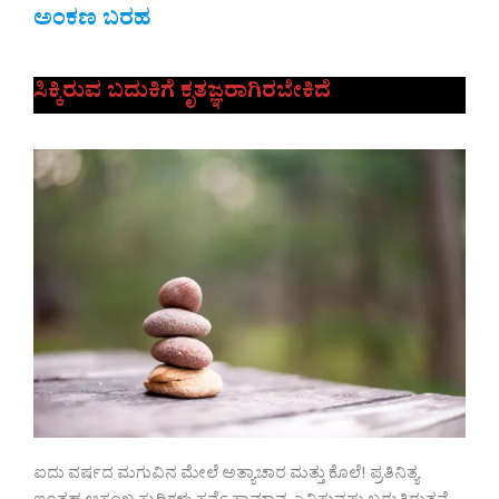
ಅಂಕಣ ಬರಹ
ಸಿಕ್ಕಿರುವ ಬದುಕಿಗೆ ಕೃತಜ್ಞರಾಗಿರಬೇಕಿದೆ
ಐದು ವರ್ಷದ ಮಗುವಿನ ಮೇಲೆ ಅತ್ಯಾಚಾರ ಮತ್ತು ಕೊಲೆ! ಪ್ರತಿನಿತ್ಯ