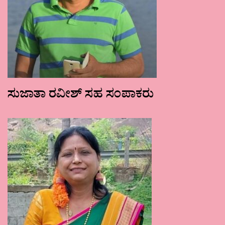
ಸುಜಾತಾ ರವೀಶ್ ಸಹ ಸಂಪಾಕರು