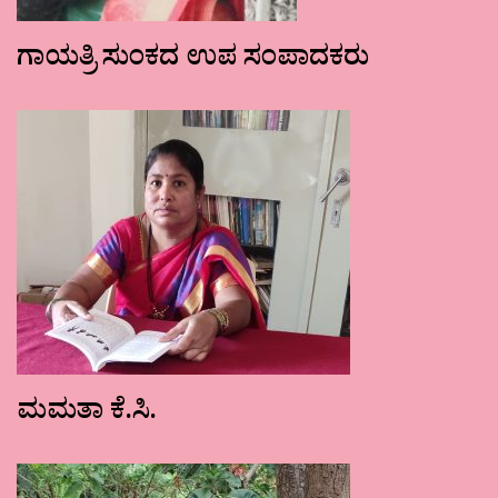
ಗಾಯತ್ರಿ ಸುಂಕದ ಉಪ ಸಂಪಾದಕರು
ಮಮತಾ ಕೆ.ಸಿ.