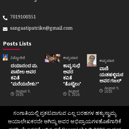
7019100351
sangaatipatrike@gmail.com
Posts Lists
ನಿಮ್ಮೊಂದಿಗೆ
ಕಾವ್ಯಯಾನ
ಕಾವ್ಯಯಾನ
ದಯಾನಂದ ಮ.
ಕಾವ್ಯ ಸುಧೆ
ವಾಣಿ
ಪಾಟೀಲ ಅವರ
ಅವರ
ಯಡಹಳ್ಳಿಮಠ
ಕವಿತೆ
ಕವಿತೆ
ಅವರ ಗಜಲ್
“ಮರೆಯಬೇಕು?”
“ತೊಟ್ಟಿಲು”
August 9,
August 9,
August
2026
2026
9, 2026
ಸಂಗಾತಿಯಲ್ಲಿ ಪ್ರಕಟವಾಗುವ ಎಲ್ಲ ಬರಹಗಳ ಹಕ್ಕುಸ್ವಾಮ್ಯ
ಆಯಾಲೇಖಕರದೇ ಆಗಿದ್ದು ಅವರ ಅಭಿಪ್ರಾಯಗಳಹೊಣೆಗಾರಿಕೆ