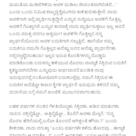
ಮಮತೆಯ ಮಡಿಲಿಗಿಳಿದು ಅವಳ ಮಡಿಲು ಜೀವಂತವಾಗಿಬಿಡಲಿ…”
ಎಂದು ಒಂದು ನಿಮಿಷ ಕಣ್ಮುಚ್ಚಿ ಕೈಮುಗಿದು ಕುಳಿತುಬಿಡುತ್ತೇನೆ. ನಾನು
ಅವಳಿಗಾಗಿ ಇಲ್ಲಿ ಪ್ರಾರ್ಥಿಸುತ್ತಿದ್ದೇನೆ ಎನ್ನುವ ಸುದ್ದಿಯೂ ಅವಳಿಗೆ ಗೊತ್ತಿಲ್ಲ.
ಅವಳಿಗೆ ಗೊತ್ತಾಗಲಿ ಎನ್ನುವ ಕಾರಣಕ್ಕೆ ನಾನು ಪ್ರಾರ್ಥಿಸುತ್ತಲೂ ಇಲ್ಲ. ಆದರೆ
ಒಂದು ಮಾತ್ರ ನನಗೂ ಆಶ್ಚರ್ಯ! ಅವಳಿಗೇ ಗೊತ್ತಿಲ್ಲದ ನನ್ನ
ಪ್ರಾರ್ಥನೆಯೊಂದು ಅವಳ ಬದುಕಿಗಾಗಿ ಸಲ್ಲುತ್ತಿದೆ.. ಹಾಗೆಯೇ ನಮ್ಮ
ಬದುಕಿಗೂ ನಮಗೇ ಗೊತ್ತಿಲ್ಲದ ಅದೆಷ್ಟು ಜನರ ಅದೆಷ್ಟು ಪ್ರಾರ್ಥನೆಗಳು
ಸಲ್ಲಿಸಲ್ಪಟ್ಟಿರಬಹುದು! ಇಲ್ಲದ ಇರುವ ಕೊರತೆಗಳನ್ನು ದೊಡ್ಡದು
ಮಾಡಿಕೊಂಡು ಬದುಕನ್ನು ಹಳಿಯುವ ಮೊದಲು ನಾವ್ಯಾಕೆ ಸಿಕ್ಕಿರುವ ಬದುಕಿಗೆ
ಕೃತಜ್ಞರಾಗಿರಬೇಕು ಎನ್ನುವುದು ಅರ್ಥವಾದರೆ ಖಂಡಿತ ನಾವು
ಇರುವುದರಲ್ಲೆ ಸಂತೋಷವಾಗಿ ಬದುಕಬಲ್ಲೆವು. ನಮಗೆ ಸಿಕ್ಕಿರುವ ಈ
ಬದುಕಿನ ಅದೆಷ್ಟೋ ಕಾಣದ ಕೈಗಳ ಪ್ರಾರ್ಥನೆ ಇರುವುದು ತಿಳಿದರೆ ನಮ್ಮ
ದುರಾಸೆಯ ಬಗ್ಗೆ ನಮಗೆ ಅಂಜಿಕೆ, ಮುಜುಗರವಾಗಬಹುದು.
ಬಹಳ ವರ್ಷಗಳ ನಂತರ ಗೆಳತಿಯೊಬ್ಬಳು ಸಿಕ್ಕಿದಳು. ಆಡಿದ ಮಾತುಗಳು
ಸಾವಿರ. ನಕ್ಕಿದ್ದೆಷ್ಟೋ… ಅತ್ತಿದ್ದೆಷ್ಟೋ… ಕೊನೆಗೆ ಅವಳು ಮೆಲ್ಲಗೆ, “ನಿನ್ನ
ಮೊದಲ ಹೆರಿಗೆಯಲ್ಲಿ ಏನೋ ತೊಂದರೆ ಆಗಿತ್ತಂತೆ ಹೌದಾ..?” ಎಂದು
ಕೇಳಿದಳು. ನಾನು ನಗುತ್ತಾ “ಎಂಟು ವರ್ಷಗಳೇ ಕಳೆದು ಹೋದವು… ಈಗ್ಯಾಕೆ