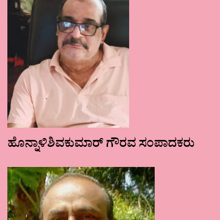
ಹೊನ್ನಾಳಿಶಿವಕುಮಾರ್ ಗೌರವ ಸಂಪಾದಕರು