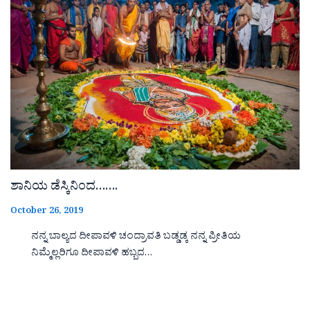
ಶಾನಿಯ ಡೆಸ್ಕಿನಿಂದ…….
October 26, 2019
ನನ್ನ ಬಾಲ್ಯದ ದೀಪಾವಳಿ ಚಂದ್ರಾವತಿ ಬಡ್ಡಡ್ಕ ನನ್ನ ಪ್ರೀತಿಯ
ನಿಮ್ಮೆಲ್ಲರಿಗೂ ದೀಪಾವಳಿ ಹಬ್ಬದ…