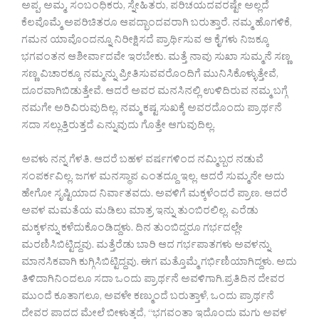
ಅಪ್ಪ, ಅಮ್ಮ, ಸಂಬಂಧಿಕರು, ಸ್ನೇಹಿತರು, ಪರಿಚಯದವರಷ್ಟೇ ಅಲ್ಲದೆ
ಕೆಲವೊಮ್ಮೆ ಅಪರಿಚಿತರೂ ಆಪದ್ಭಾಂದವರಾಗಿ ಬರುತ್ತಾರೆ. ನಮ್ಮ ಹೊಗಳಿಕೆ,
ಗಮನ ಯಾವೊಂದನ್ನೂ ನಿರೀಕ್ಷಿಸದೆ ಪ್ರಾರ್ಥಿಸುವ ಆ ಕೈಗಳು ನಿಜಕ್ಕೂ
ಭಗವಂತನ ಆಶೀರ್ವಾದವೇ ಇರಬೇಕು. ಮತ್ತೆ ನಾವು ಸುಖಾ ಸುಮ್ಮನೆ ಸಣ್ಣ
ಸಣ್ಣ ವಿಚಾರಕ್ಕೂ ನಮ್ಮನ್ನು ಪ್ರೀತಿಸುವವರೊಂದಿಗೆ ಮುನಿಸಿಕೊಳ್ಳುತ್ತೇವೆ,
ದೂರವಾಗಿಬಿಡುತ್ತೇವೆ. ಆದರೆ ಅವರ ಮನಸಿನಲ್ಲಿ ಉಳಿದಿರುವ ನಮ್ಮ ಬಗ್ಗೆ
ನಮಗೇ ಅರಿವಿರುವುದಿಲ್ಲ. ನಮ್ಮ ಕಷ್ಟ ಸುಖಕ್ಕೆ ಅವರದೊಂದು ಪ್ರಾರ್ಥನೆ
ಸದಾ ಸಲ್ಲುತ್ತಿರುತ್ತದೆ ಎನ್ನುವುದು ಗೊತ್ತೇ ಆಗುವುದಿಲ್ಲ.
ಅವಳು ನನ್ನ ಗೆಳತಿ. ಆದರೆ ಬಹಳ ವರ್ಷಗಳಿಂದ ನಮ್ಮಿಬ್ಬರ ನಡುವೆ
ಸಂಪರ್ಕವಿಲ್ಲ. ಜಗಳ ಮನಸ್ಥಾಪ ಎಂತದ್ದೂ ಇಲ್ಲ. ಆದರೆ ಸುಮ್ಮನೇ ಅದು
ಹೇಗೋ ಸೃಷ್ಟಿಯಾದ ನಿರ್ವಾತವದು. ಅವಳಿಗೆ ಮಕ್ಕಳೆಂದರೆ ಪ್ರಾಣ. ಆದರೆ
ಅವಳ ಮಮತೆಯ ಮಡಿಲು ಮಾತ್ರ ಇನ್ನು ತುಂಬಿರಲಿಲ್ಲ. ಎರೆಡು
ಮಕ್ಕಳನ್ನು ಕಳೆದುಕೊಂಡಿದ್ದಳು. ದಿನ ತುಂಬಿದ್ದರೂ ಗರ್ಭದಲ್ಲೇ
ಮರಣಿಸಿಬಿಟ್ಟಿದ್ದವು. ಮತ್ತೆರೆಡು ಬಾರಿ ಆದ ಗರ್ಭಪಾತಗಳು ಅವಳನ್ನು
ಮಾನಸಿಕವಾಗಿ ಕುಗ್ಗಿಸಿಬಿಟ್ಟಿದ್ದವು. ಈಗ ಮತ್ತೊಮ್ಮೆ ಗರ್ಭಿಣಿಯಾಗಿದ್ದಳು. ಅದು
ತಿಳಿದಾಗಿನಿಂದಲೂ ಸದಾ ಒಂದು ಪ್ರಾರ್ಥನೆ ಅವಳಿಗಾಗಿ.ಪ್ರತಿದಿನ ದೇವರ
ಮುಂದೆ ಕೂತಾಗಲೂ, ಅವಳೇ ಕಣ್ಮುಂದೆ ಬರುತ್ತಾಳೆ, ಒಂದು ಪ್ರಾರ್ಥನೆ
ದೇವರ ಪಾದದ ಮೇಲೆ ಬೀಳುತ್ತದೆ, “ಭಗವಂತಾ ಇದೊಂದು ಮಗು ಅವಳ