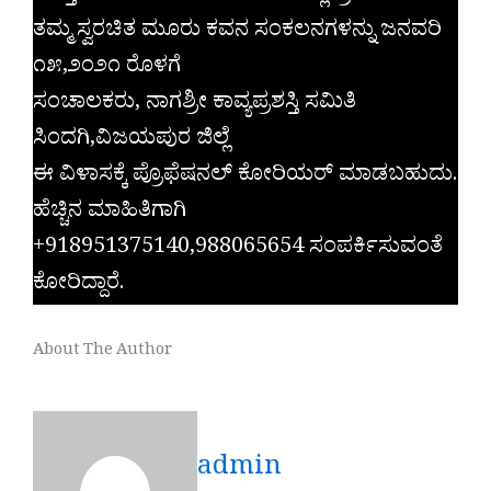
ತಮ್ಮ ಸ್ವರಚಿತ ಮೂರು ಕವನ ಸಂಕಲನಗಳನ್ನು ಜನವರಿ
೧೫,೨೦೨೧ ರೊಳಗೆ
ಸಂಚಾಲಕರು, ನಾಗಶ್ರೀ ಕಾವ್ಯಪ್ರಶಸ್ತಿ ಸಮಿತಿ
ಸಿಂದಗಿ,ವಿಜಯಪುರ ಜಿಲ್ಲೆ
ಈ ವಿಳಾಸಕ್ಕೆ ಪ್ರೊಫೆಷನಲ್ ಕೋರಿಯರ್ ಮಾಡಬಹುದು.
ಹೆಚ್ಚಿನ ಮಾಹಿತಿಗಾಗಿ
+918951375140,988065654 ಸಂಪರ್ಕಿಸುವಂತೆ
ಕೋರಿದ್ದಾರೆ.
About The Author
admin