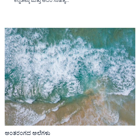
ಕನ್ನಡಕ್ಕೂ ಮತ್ತು ಅದರ ಸಾಹಿತ್ಯ…
ಅಂತರಂಗದ ಅಲೆಗಳು