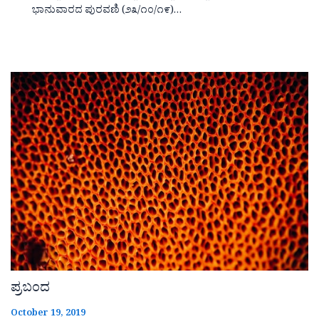
ಭಾನುವಾರದ ಪುರವಣಿ (೨೩/೧೦/೧೯)…
ಪ್ರಬಂದ
October 19, 2019