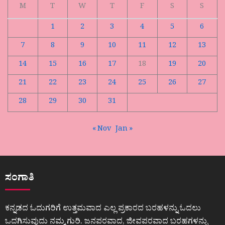
M
T
W
T
F
S
S
1
2
3
4
5
6
7
8
9
10
11
12
13
14
15
16
17
18
19
20
21
22
23
24
25
26
27
28
29
30
31
« Nov
Jan »
ಸಂಗಾತಿ
ಕನ್ನಡದ ಓದುಗರಿಗೆ ಉತ್ತಮವಾದ ಎಲ್ಲ ಪ್ರಕಾರದ ಬರಹಳನ್ನು ಓದಲು
ಒದಗಿಸುವುದು ನಮ್ಮ ಗುರಿ. ಜನಪರವಾದ, ಜೀವಪರವಾದ ಬರಹಗಳನ್ನು