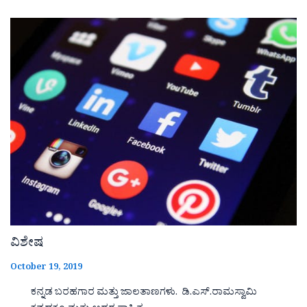
ವಿಶೇಷ
October 19, 2019
ಕನ್ನಡ ಬರಹಗಾರ ಮತ್ತು ಜಾಲತಾಣಗಳು. ಡಿ.ಎಸ್.ರಾಮಸ್ವಾಮಿ