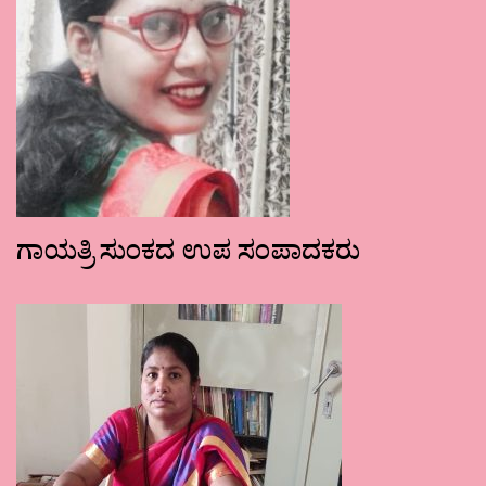
ಗಾಯತ್ರಿ ಸುಂಕದ ಉಪ ಸಂಪಾದಕರು