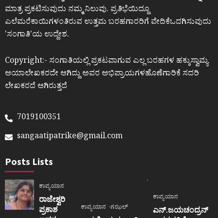
ಮಾತ್ರ ಪ್ರಕಟಿಸುವುದು ನಮ್ಮ ನಿಲುವು. ಪ್ರತಿಭೆಯಿದ್ದೂ
ಎಲೆಮರೆಕಾಯಿಗಳಂತಿರುವ ಉತ್ತಮ ಬರಹಗಾರರಿಗೆ ವೇದಿಕೆಒದಗಿಸುವುದು
ʼಸಂಗಾತಿʼಯ ಉದ್ದೇಶ.
Copyright:- ಸಂಗಾತಿಯಲ್ಲಿ ಪ್ರಕಟವಾಗುವ ಎಲ್ಲ ಬರಹಗಳ ಹಕ್ಕುಸ್ವಾಮ್ಯ
ಆಯಾಲೇಖಕರದೇ ಆಗಿದ್ದು ಅವರ ಅಭಿಪ್ರಾಯಗಳಹೊಣೆಗಾರಿಕೆ ಸದರಿ
ಲೇಖಕರದೆ ಆಗಿರುತ್ತದೆ
7019100351
sangaatipatrike@gmail.com
Posts Lists
ಕಾವ್ಯಯಾನ
ಕಾವ್ಯಯಾನ
ರಾಜೇಶ್ವರಿ
ಕಾವ್ಯಯಾನ
ಗಝಲ್
ಪ್ರಕಾಶ
ಎನ್.ಜಯಚಂದ್ರನ್