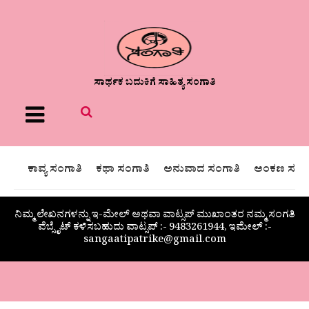
ಸಾರ್ಥಕ ಬದುಕಿಗೆ ಸಾಹಿತ್ಯ ಸಂಗಾತಿ
Menu
ಕಾವ್ಯ ಸಂಗಾತಿ
ಕಥಾ ಸಂಗಾತಿ
ಅನುವಾದ ಸಂಗಾತಿ
ಅಂಕಣ ಸಂಗಾ
ನಿಮ್ಮ ಲೇಖನಗಳನ್ನು ಇ-ಮೇಲ್ ಅಥವಾ ವಾಟ್ಸಪ್ ಮುಖಾಂತರ ನಮ್ಮ ಸಂಗತಿ
ವೆಬ್ಸೈಟ್ ಕಳಿಸಬಹುದು ವಾಟ್ಸಪ್‌ :- 9483261944, ಇಮೇಲ್ :-
sangaatipatrike@gmail.com