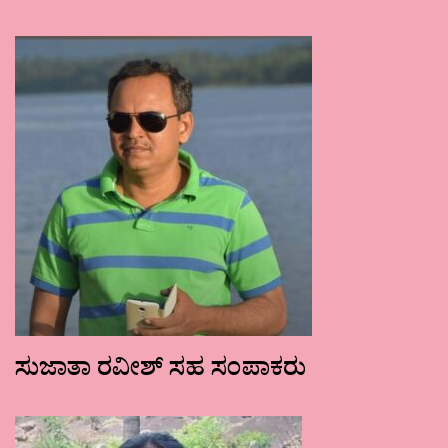
ಸುಜಾತಾ ರವೀಶ್ ಸಹ ಸಂಪಾಕರು