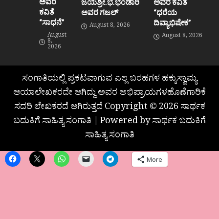
ಅವರ
ಜಯಶ್ರೀ.ಭ.ಭಂಡಾರಿ
ಅವರ ಕವಿತೆ
ಕವಿತೆ
ಅವರ ಗಜಲ್
“ಧರೆಯ
“ಸಾಧನೆ”
ದಿವ್ಯಾಭಿಷೇಕ”
August 8, 2026
August
August 8, 2026
8,
2026
ಸಂಗಾತಿಯಲ್ಲಿ ಪ್ರಕಟವಾಗುವ ಎಲ್ಲ ಬರಹಗಳ ಹಕ್ಕುಸ್ವಾಮ್ಯ
ಆಯಾಲೇಖಕರದೇ ಆಗಿದ್ದು ಅವರ ಅಭಿಪ್ರಾಯಗಳಹೊಣೆಗಾರಿಕೆ
ಸದರಿ ಲೇಖಕರದೆ ಆಗಿರುತ್ತದೆ Copyright © 2026 ಸಾರ್ಥಕ
ಬದುಕಿಗೆ ಸಾಹಿತ್ಯ ಸಂಗಾತಿ | Powered by ಸಾರ್ಥಕ ಬದುಕಿಗೆ
ಸಾಹಿತ್ಯ ಸಂಗಾತಿ
More