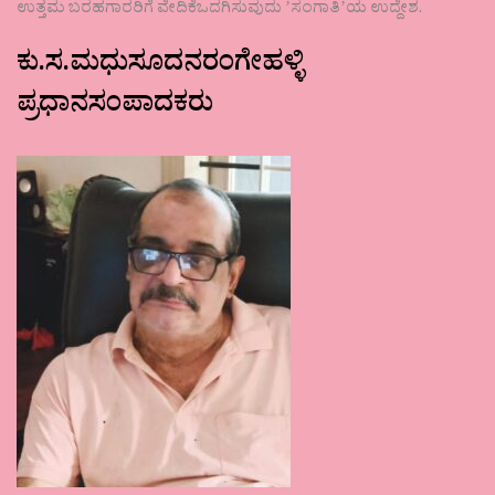
ಉತ್ತಮ ಬರಹಗಾರರಿಗೆ ವೇದಿಕೆಒದಗಿಸುವುದು ʼಸಂಗಾತಿʼಯ ಉದ್ದೇಶ.
ಕು.ಸ.ಮಧುಸೂದನರಂಗೇಹಳ್ಳಿ
ಪ್ರಧಾನಸಂಪಾದಕರು