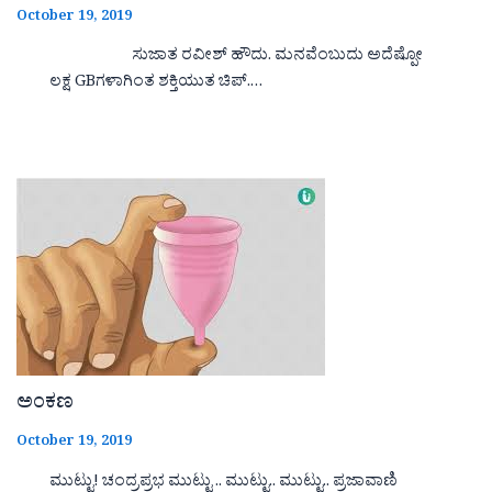
October 19, 2019
ಸುಜಾತ ರವೀಶ್ ಹೌದು. ಮನವೆಂಬುದು ಅದೆಷ್ಪೋ
ಲಕ್ಷ GBಗಳಾಗಿಂತ ಶಕ್ತಿಯುತ ಚಿಪ್.…
ಅಂಕಣ
October 19, 2019
ಮುಟ್ಟು! ಚಂದ್ರಪ್ರಭ ಮುಟ್ಟು .. ಮುಟ್ಟು.. ಮುಟ್ಟು.. ಪ್ರಜಾವಾಣಿ